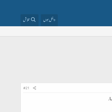
تلاش
داخل ہوں
#21
U