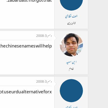
zabardast! i forgot that.
الف نظامی
لائبریرین
دسمبر 3، 2008
he chinese names will help.
ابن سعید
خادم
دسمبر 3، 2008
ot use urdu alternative for x.