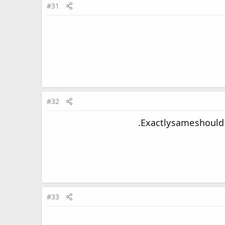
#31
#32
Exactly same should be
#33