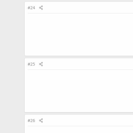
#24
#25
#26