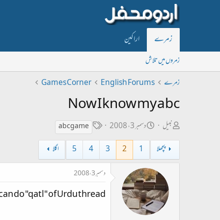
اراکین
زمرے
زمروں میں تلاش
Games Corner
English Forums
زمرے
Now I know my abc
ٹ
ت
ص
دسمبر 3، 2008
نبیل
abc game
ی
ا
ا
اگلا
5
4
3
2
1
پچھلا
گ
ر
ح
ی
ب
دسمبر 3، 2008
خ
ل
n do "qatl" of Urdu thread.
ا
ڑ
ب
ی