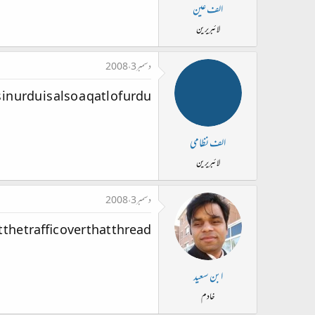
ت
الف عین
د
لائبریرین
ا
ء
دسمبر 3، 2008
in urdu is also a qatl of urdu.
الف نظامی
لائبریرین
دسمبر 3، 2008
 the traffic over that thread.
ابن سعید
خادم