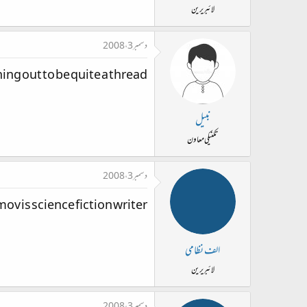
لائبریرین
دسمبر 3، 2008
rning out to be quite a thread
نبیل
تکنیکی معاون
دسمبر 3، 2008
ov is science fiction writer.
الف نظامی
لائبریرین