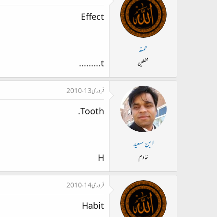
Effect
حمنہ
t.........
محفلین
فروری 13، 2010
Tooth.
ابن سعید
H
خادم
فروری 14، 2010
Habit