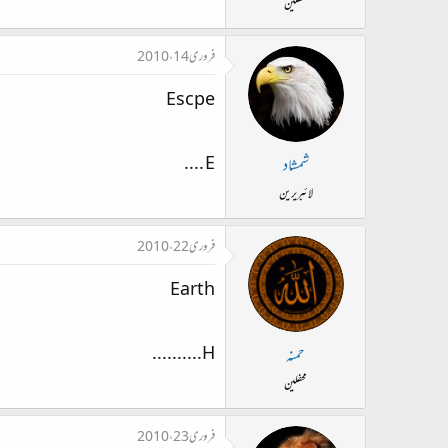
محفلین
فروری 14، 2010
Escpe
E ....
شمشاد
لائبریرین
فروری 22، 2010
Earth
H..........
حمنہ
محفلین
فروری 23، 2010