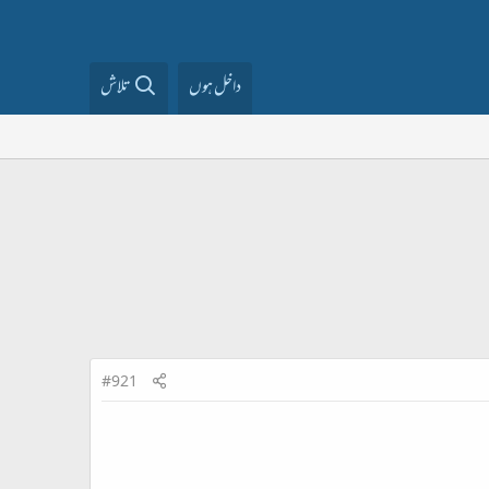
داخل ہوں
تلاش
#921