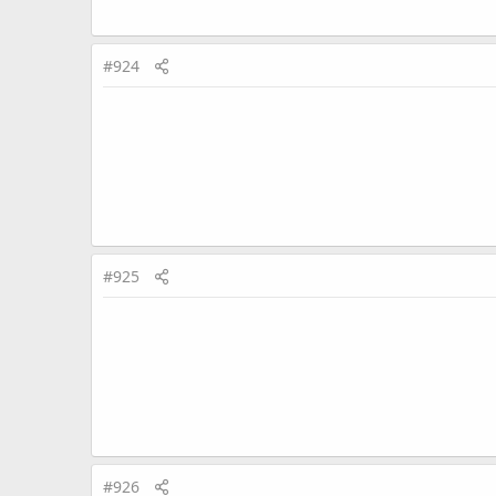
#924
#925
#926