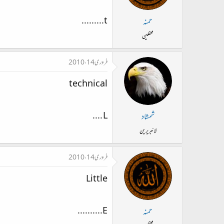
t.........
حمنہ
محفلین
فروری 14، 2010
technical
L ....
شمشاد
لائبریرین
فروری 14، 2010
Little
E..........
حمنہ