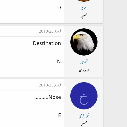
D.........
حمنہ
محفلین
فروری 23، 2010
Destination
N ....
شمشاد
لائبریرین
فروری 23، 2010
خ
Nose..........
E
خوارزمی
محفلین