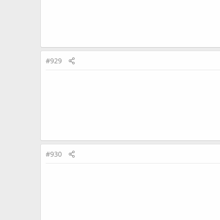
#929
#930