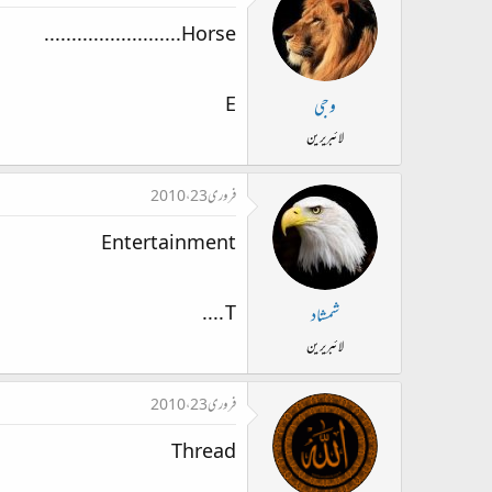
Horse.........................
E
وجی
لائبریرین
فروری 23، 2010
Entertainment
T ....
شمشاد
لائبریرین
فروری 23، 2010
Thread