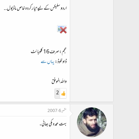
ت
اردو سلیکس کے لیے تیار کردہ خاص ماڈیول..
د
ا
ء
حجم: صرف 16 کلوبائٹ
ڈاونلوڈ:
یہاں سے
واللہ الموفق
2
ستمبر 6، 2007
بہت عمدہ مکی بھائی۔