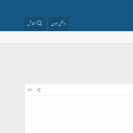
داخل ہوں
تلاش
#1