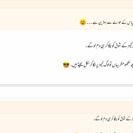
م پاس کے حوالے سے بہترین ہے۔۔۔
گیمز کے شوق کو جگا کر ہی دم لو گے۔
 لکھو مگر یہاں تو لوگ گیمز پر لگا کر نکل لیتے ہیں۔
مز کے شوق کو جگا کر ہی دم لو گے۔