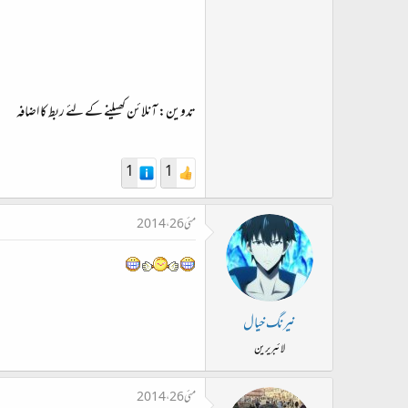
تدوین: آنلائن کھیلنے کے لئے ربط کا اضافہ
1
1
مئی 26، 2014
نیرنگ خیال
لائبریرین
مئی 26، 2014