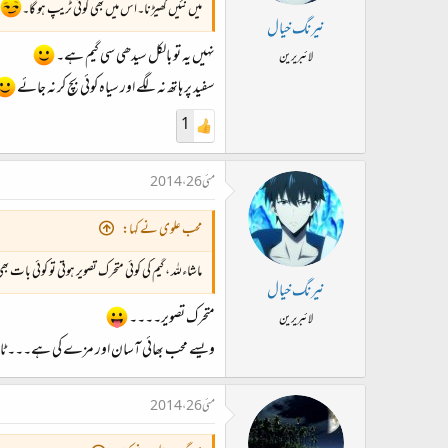
میں نئیں کھیڑنا۔اس میں بھی کوئی ٹریپ ہو گا۔
نیرنگ خیال
نہیں یہ تو بالکل سیدھی سی گیم ہے۔
لائبریرین
سفید پر ہاتھ نہ لگے اور سیاہ کوئی بچ کر نہ جائے
1
مئی 26، 2014
محب علوی نے کہا:
ماشاءللہ ، گیم کی کوئی متحرک تصویر ہوتی تو کوئی بات بھ
نیرنگ خیال
متحرک تصویر۔۔۔۔
لائبریرین
ویسے محب بھائی آسان اور مزے کی ہے۔۔۔ ٹ
مئی 26، 2014