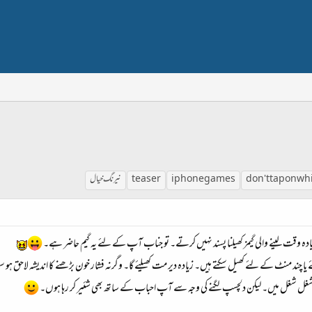
don't tap on whi
iphone games
teaser
نیرنگ خیال
قت لینے والی گیمز کھیلنا پسند نہیں کرتے۔ تو جناب آپ کے لئے یہ گیم حاضر ہے۔
یا چند منٹ کے لئے کھیل سکتے ہیں۔ زیادہ دیر مت کھیلئے گا۔ وگرنہ فشار خون بڑھنے کا اندیشہ لاحق ہ
ی شغل شغل میں۔ لیکن دلچسپ لگنے کی وجہ سے آپ احباب کے ساتھ بھی شئیر کر رہا ہوں۔