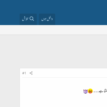
داخل ہوں
تلاش
#1
و سکتا ہے۔۔۔