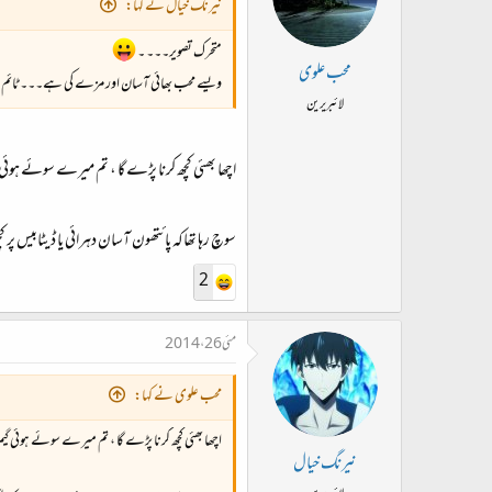
نیرنگ خیال نے کہا:
متحرک تصویر۔۔۔ ۔
محب علوی
ویسے محب بھائی آسان اور مزے کی ہے۔۔۔ ٹائ
لائبریرین
اچھا بھئی کچھ کرنا پڑے گا ، تم میرے سوئے ہوئی 
سوچ رہا تھاکہ پائتھون آسان دہرائی یا ڈیٹابیس پر کچھ
2
مئی 26، 2014
محب علوی نے کہا:
اچھا بھئی کچھ کرنا پڑے گا ، تم میرے سوئے ہوئی گی
نیرنگ خیال