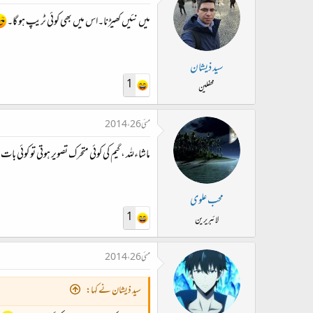
میں نئیں کھیڑنا۔اس میں بھی کوئی ٹریپ ہو گا۔
سید ذیشان
1
محفلین
مئی 26، 2014
ماشاءللہ ، گیم کی کوئی متحرک تصویر ہوتی تو کوئی بات
محب علوی
1
لائبریرین
مئی 26، 2014
سید ذیشان نے کہا: