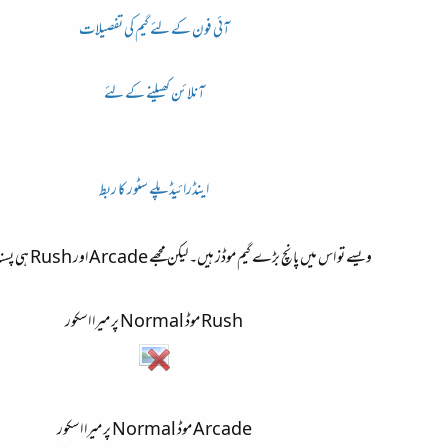
آئی فون کے لئے گیم کی تفصیلات
آنلائن کھیلنے کے لئے
اینڈرائیڈپلے سٹور کا ربط
ویسے تو اس میں پانچ بڑے گیم موڈز ہیں۔ لیکن مجھے Arcade اور Rush ہی پسند ہے۔
Rush موڈ Normal پر میرا اسکور
Arcade موڈ Normal پر میرا اسکور