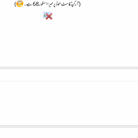
(آرکیڈ فاسٹ موڈ پر میرا اسکور 68 ہے۔
)