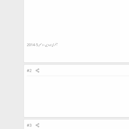
آخری تدوین:
دسمبر 5، 2014
#2
#3