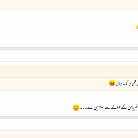
ی تھی
نیرنگ خیال
ائم پاس کے حوالے سے بہترین ہے۔۔۔