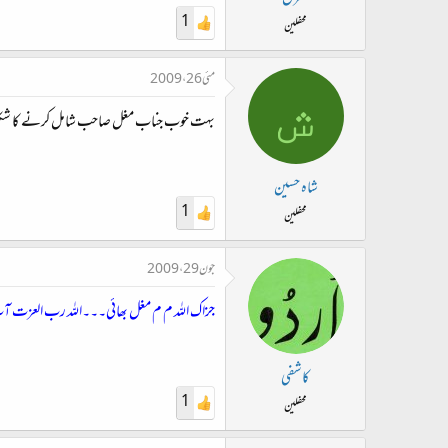
1
محفلین
مئی 26، 2009
ش
بہت خوب جناب مغل صاحب شامل کرنے کا شکر
شاہ حسین
1
محفلین
جون 29، 2009
جزاک اللہ م م مغل بھائی۔۔۔اللہ رب العزت
کاشفی
1
محفلین