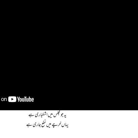
یہ جو مجلس میں اشکباری ہے
یہاں خرچے میں نفع جاری ہے