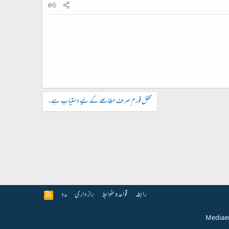
#6
محفل فورم صرف مطالعے کے لیے دستیاب ہے۔
رابطہ
قواعد و ضوابط
راز داری
مدد
R
S
S
Media e