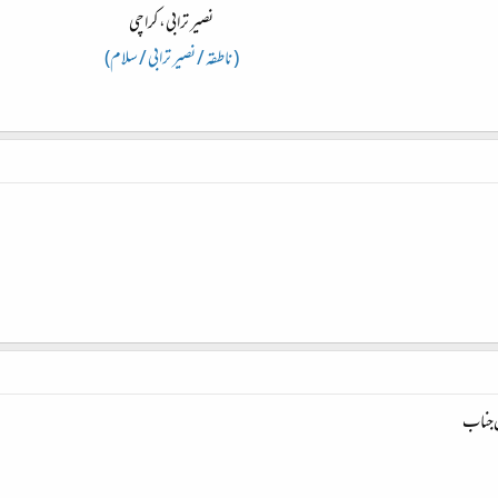
نصیر ترابی، کراچی
( ناطقہ / نصیر ترابی / سلام)
‌جناب