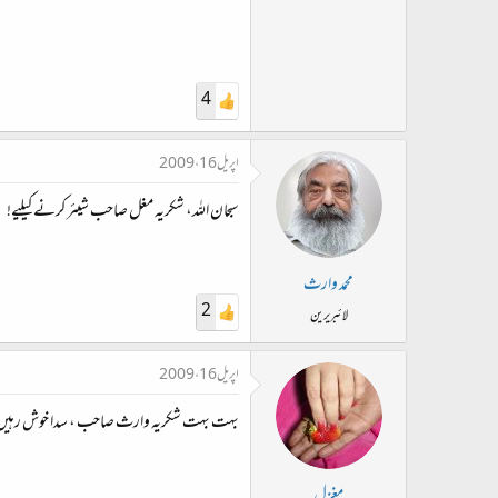
4
اپریل 16، 2009
سبحان اللہ، شکریہ مغل صاحب شیئر کرنے کیلیے!
محمد وارث
2
لائبریرین
اپریل 16، 2009
بہت بہت شکریہ وارث صاحب ، سدا خوش رہیں
مغزل