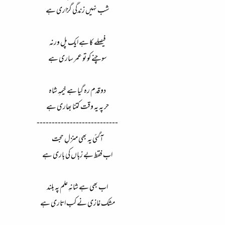
شب نہیں زندگی گزاری ہے
فیصلے کا ہے ایک پل ورنہ
سوچنے کو تو عمر ساری ہے
دو قدم رہ گیا ہے خیمہِ شاہ
حر پہ یہ وقت کتنا بھاری ہے
---------------------------
آگئی یہ بھی منزلِ حجت
اب فقط بے زباں کی باری ہے
اب بھی ہے شانہِ علم پہ بلند
مشک غازی نے کب اتاری ہے