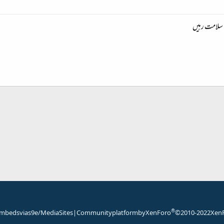
 سلامت رہیں
شامل کریں
®
mbeds via s9e/MediaSites
|
Community platform by XenForo
© 2010-2022 XenF