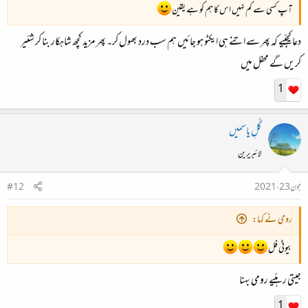
آپ کسی سے کم نہیں اس کا ہم کو ہے یقین
دعا کیجئیے کہ پھر سے اتنے ہی ایکٹو ہو جائیں ہم سب درد بھول کر۔ پھر مزید کچھ شاہکار بنا کر شئیر
کریں گے محفل میں
1
گُلِ یاسمیں
لائبریرین
جون 23، 2021
#12
رومی نے کہا:
بیوٹی فل
جیتی رہئیے رومی بہنا
1