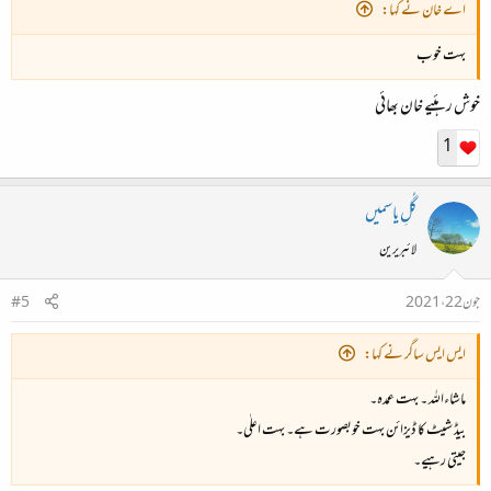
اے خان نے کہا:
بہت خوب
خوش رہئیے خان بھائی
1
گُلِ یاسمیں
لائبریرین
جون 22، 2021
#5
ایس ایس ساگر نے کہا:
ماشاءاللہ ۔ بہت عمدہ۔
بیڈ شیٹ کا ڈیزائن بہت خوبصورت ہے۔ بہت اعلٰی۔
جیتی رہیے۔