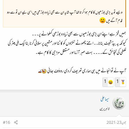
ویسے تو یہ بڑی بوڑھیوں کا کام ہوا کرتا تھا آپ شاید ان سے بھی زیادہ بوڑھی ہیں اسی لیے ان تو سے دو
قدم آگے ہیں
ہمیں فخر ہے اپنے ان بڑی بوڑھیوں سے بھی زیادہ بوڑھی کہلوانے پر۔۔۔
کیونکہ یہ بیڈ شیٹ بنانا۔۔ اتنے چھوٹے ٹکڑوں کو کاٹنا اور مشین پر سلائی کرنا بنا ایک ملی میٹر کی
غلطی کی گنجائش کے۔۔۔۔ بہت صبر آزما اور مستقل مزاجی کا کام ہے۔
آپ نے تو انجانے میں ہی ہماری تعریف کر دی روؤف بھائی
1
1
سیما علی
لائبریرین
جون 23، 2021
#16