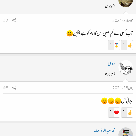
لائبریرین
جون 23، 2021
#7
آپ کسی سے کم نہیں اس کا ہم کو ہے یقین
1
1
رومی
لائبریرین
جون 23، 2021
#8
بیوٹی فل
1
1
محمد عبدالرؤوف