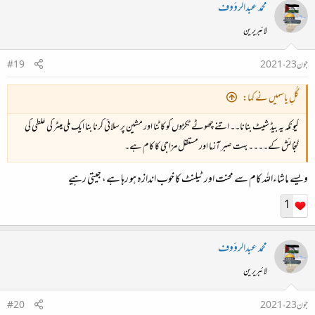
محمد عبدالرؤوف
لائبریرین
جون 23، 2021
#19
گُلِ یاسمیں نے کہا:
کیونکہ یہ بیڈ شیٹ بنانا۔۔ اتنے چھوٹے ٹکڑوں کو کاٹنا اور مشین پر سلائی کرنا بنا ایک ملی میٹر کی غلطی کی
گنجائش کے۔۔۔۔ بہت صبر آزما اور مستقل مزاجی کا کام ہے۔
ویسے ماشاءاللہ کام سے محنت اور ٹیلنٹ کا خوب اندازہ ہو رہا ہے، جیتی رہیے
1
محمد عبدالرؤوف
لائبریرین
جون 23، 2021
#20