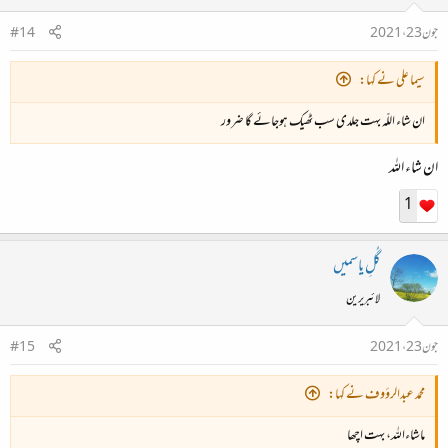
جون 23، 2021
#14
سیما علی نے کہا:
ان شاء اللّہ بہت جلدی سب ٹھیک ہوجائے گا ضرور
ان شاء اللہ
1
گُلِ یاسمیں
لائبریرین
جون 23، 2021
#15
محمد عبدالرؤوف نے کہا:
ماشاءاللہ، بہت اچھا