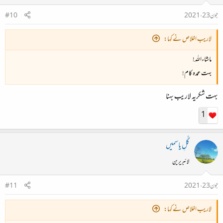
جون 23، 2021
#10
لاريب اخلاص نے کہا:
ماشاءاللہ!
بہت عمدہ کام!
بہت شکریہ لاریب بہنا
1
گُلِ یاسمیں
لائبریرین
جون 23، 2021
#11
لاريب اخلاص نے کہا: