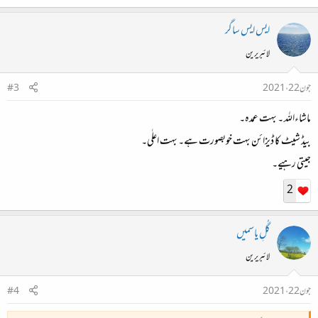
ایس ایس ساگر
لائبریرین
جون 22، 2021
#3
ماشاءاللہ ۔ بہت عمدہ۔
بیڈ شیٹ کا ڈیزائن بہت خوبصورت ہے۔ بہت اعلٰی۔
جیتی رہیے۔
2
گُلِ یاسمیں
لائبریرین
جون 22، 2021
#4