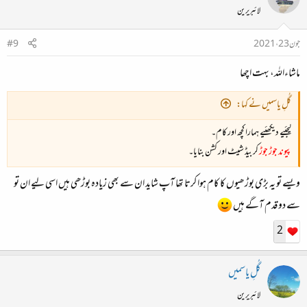
لائبریرین
جون 23، 2021
#9
ماشاءاللہ، بہت اچھا
گُلِ یاسمیں نے کہا:
لیجئیے دیکھئیے ہمارا کچھ اور کام۔
پیوند جوڑ جوڑ
کر بیڈ شیٹ اور کشن بنایا۔
ویسے تو یہ بڑی بوڑھیوں کا کام ہوا کرتا تھا آپ شاید ان سے بھی زیادہ بوڑھی ہیں اسی لیے ان تو
سے دو قدم آگے ہیں
2
گُلِ یاسمیں
لائبریرین