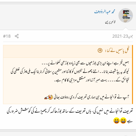
محمد عبدالرؤوف
لائبریرین
جون 23، 2021
#18
گُلِ یاسمیں نے کہا:
ہمیں فخر ہے اپنے ان بڑی بوڑھیوں سے بھی زیادہ بوڑھی کہلوانے پر۔۔۔
کیونکہ یہ بیڈ شیٹ بنانا۔۔ اتنے چھوٹے ٹکڑوں کو کاٹنا اور مشین پر سلائی کرنا بنا ایک ملی میٹر کی غلطی کی
گنجائش کے۔۔۔۔ بہت صبر آزما اور مستقل مزاجی کا کام ہے۔
آپ نے تو انجانے میں ہی ہماری تعریف کر دی روؤف بھائی
تعریف تو انجانے میں نہیں کی، ہاں تعریف کے ساتھ بوڑھا کہہ کر چھیڑنے کی کوشش ضرور کی
ہے