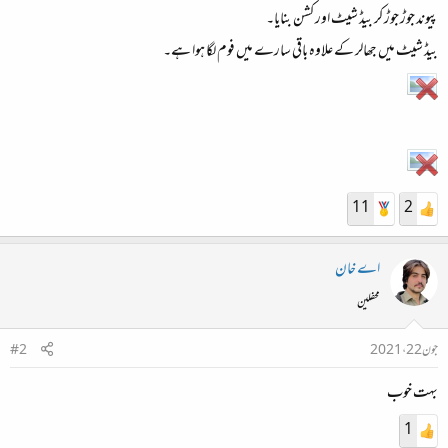
پیوند جوڑ جوڑ کر بیڈ شیٹ اور کشن بنایا۔
بیڈ شیٹ میں جھالر کے علاوہ باقی سارے میں فوم لگا ہوا ہے۔
11
2
اے خان
محفلین
جون 22، 2021
#2
بہت خوب
1