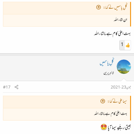
گُلِ یاسمیں نے کہا:
ان شاء اللہ
بہت اعلیٰ کام ہے ماشاء اللہ
1
گُلِ یاسمیں
لائبریرین
جون 23، 2021
#17
سیما علی نے کہا:
بہت اعلیٰ کام ہے ماشاء اللہ
جیتی رہئیے سیما آپا