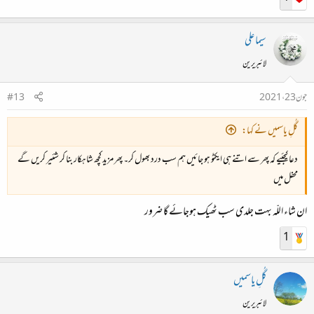
سیما علی
لائبریرین
جون 23، 2021
#13
گُلِ یاسمیں نے کہا:
دعا کیجئیے کہ پھر سے اتنے ہی ایکٹو ہو جائیں ہم سب درد بھول کر۔ پھر مزید کچھ شاہکار بنا کر شئیر کریں گے
محفل میں
ان شاء اللّہ بہت جلدی سب ٹھیک ہوجائے گا ضرور
1
گُلِ یاسمیں
لائبریرین