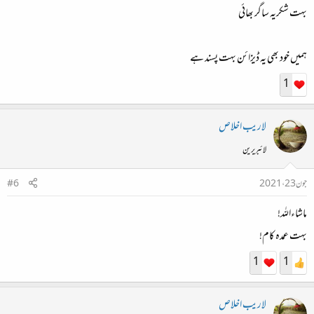
بہت شکریہ ساگر بھائی
ہمیں خود بھی یہ ڈیزائن بہت پسند ہے
1
لاريب اخلاص
لائبریرین
جون 23، 2021
#6
ماشاءاللہ!
بہت عمدہ کام!
1
1
لاريب اخلاص