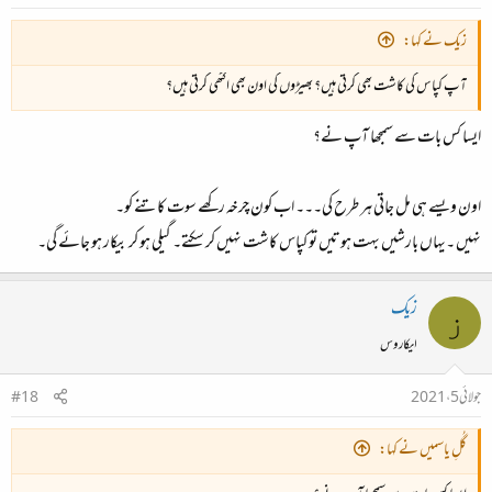
زیک نے کہا:
آپ کپاس کی کاشت بھی کرتی ہیں؟ بھیڑوں کی اون بھی اکٹھی کرتی ہیں؟
ایسا کس بات سے سمجھا آپ نے؟
اون ویسے ہی مل جاتی ہر طرح کی۔۔۔ اب کون چرخہ رکھے سوت کاتنے کو۔
نہیں ۔یہاں بارشیں بہت ہوتیں تو کپاس کاشت نہیں کر سکتے۔ گیلی ہو کر بیکار ہو جائے گی۔
زیک
ز
ایکاروس
جولائی 5، 2021
#18
گُلِ یاسمیں نے کہا: