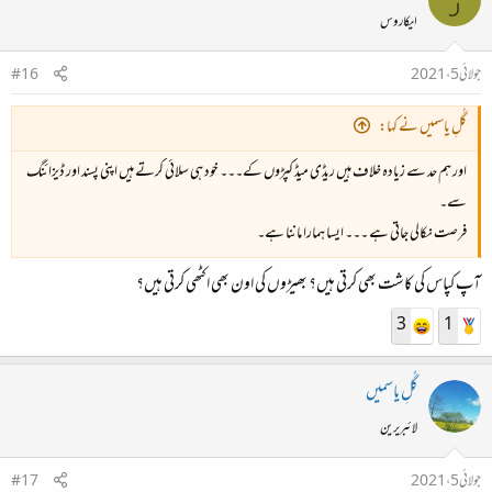
ایکاروس
جولائی 5، 2021
#16
گُلِ یاسمیں نے کہا:
اور ہم حد سے زیادہ خلاف ہیں ریڈی میڈ کپڑوں کے۔۔۔ خود ہی سلائی کرتے ہیں اپنی پسند اور ڈیزائنگ
سے۔
فرصت نکالی جاتی ہے ۔۔۔ ایسا ہمارا ماننا ہے۔
آپ کپاس کی کاشت بھی کرتی ہیں؟ بھیڑوں کی اون بھی اکٹھی کرتی ہیں؟
3
1
گُلِ یاسمیں
لائبریرین
جولائی 5، 2021
#17