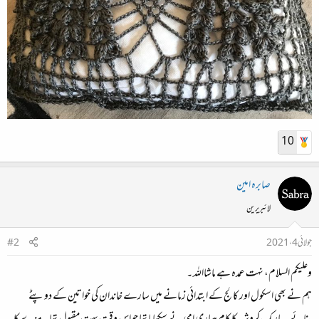
10
صابرہ امین
لائبریرین
جولائی 4، 2021
#2
وعلیکم السلام، نہت عمدہ ہے ماشااللہ ۔
ہم نے بھی اسکول اور کالج کے ابتدائی زمانے میں سارے خاندان کی خواتین کے دوپٹے