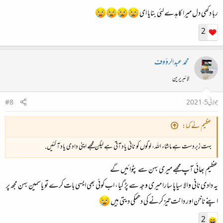
ربا دکھی دل میرا کاہدے لئی بنایا ای
2
محمد عبدالرؤوف
لائبریرین
جولائی 5، 2021
#8
عظیم نے کہا:
بہت زبردست ہے ماشاء اللہ، لوگوں کو نانی یاد آتی ہے لیکن مجھے اپنی دادی یاد آ گئیں.
عظیم بھائی آپ مجھے میری بہن سے پٹوائیں گے
یہ دادی نانی والا سیاپا سارا میری وجہ سے پڑ گیا، اب کوئی بھی ایسی بات کرے تو یاسمین بہن مجھ پر
اپنے ناخن اور دانت تیز کرنے کی دھمکی دیتی ہیں
2