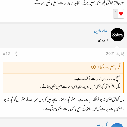
لیکن اکثر کوالٹی کچھ اچھی نہیں ہوتی۔ شاید اس وجہ سے ہمیں نہیں بھاتے۔
1
صابرہ امین
لائبریرین
جولائی 5، 2021
#12
گُلِ یاسمیں نے کہا:
صحیح کہا۔۔۔ اس لحاظ سے تو ٹھیک ہے۔
لیکن اکثر کوالٹی کچھ اچھی نہیں ہوتی۔ شاید اس وجہ سے ہمیں نہیں بھاتے۔
ہاں کوالٹی اچھی نہ ہو تو الگ بات ہے ۔ مگر کچھ برانڈز اچھے ہیں کہ دل بھر جائے مگر ان کو کچھ نہ ہو
۔ اچھی بات یہ ہے کہ ان برانڈز کی سیل بھی بہت اچھی ہوتی ہے ۔
گُلِ یاسمیں