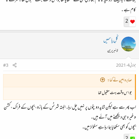
بنائے ۔ باریک کروشیہ کا کام ہماری امی نے سکھایا تھا جو اس وقت بہت مقبول تھا ۔ مزے کا
کام ہے ۔
2
گُلِ یاسمیں
لائبریرین
جولائی 4، 2021
#3
صابرہ امین نے کہا:
جو اس وقت بہت مقبول تھا
اب پھر سے ہے لیکن شاید دوپٹوں پر نہیں چل رہا۔ البتہ شرٹس کے بازو، بچوں کے فراک ، کشن
وغیرہ ہی دیکھنے میں آئے ہیں۔
بچوں کو بھی سکھایا جا رہا ہے سکولز میں۔
2