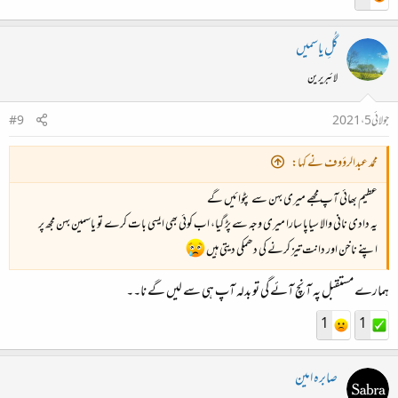
گُلِ یاسمیں
لائبریرین
جولائی 5، 2021
#9
محمد عبدالرؤوف نے کہا:
عظیم بھائی آپ مجھے میری بہن سے پٹوائیں گے
یہ دادی نانی والا سیاپا سارا میری وجہ سے پڑ گیا، اب کوئی بھی ایسی بات کرے تو یاسمین بہن مجھ پر
اپنے ناخن اور دانت تیز کرنے کی دھمکی دیتی ہیں
ہمارے مستقبل پہ آنچ آئے گی تو بدلہ آپ ہی سے لیں گے نا۔۔
1
1
صابرہ امین