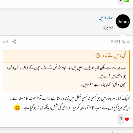
صابرہ امین
لائبریرین
جولائی 5، 2021
#4
گُلِ یاسمیں نے کہا:
اب پھر سے ہے لیکن شاید دوپٹوں پر نہیں چل رہا۔ البتہ شرٹس کے بازو، بچوں کے فراک ، کشن وغیرہ
ہی دیکھنے میں آئے ہیں۔
بچوں کو بھی سکھایا جا رہا ہے سکولز میں۔
ٹھیک کہا ۔ ہر دور میں ہی کسی نہ کسی شکل میں زندہ رہتا ہے ۔ اب تو فرصت کا مسئلہ ہے ۔
ریڈی میڈ کپڑوں نے سب کام آسان کر دیا ۔ درزی کی شکل دیکھے زمانہ ہو گیا ہے ۔
1