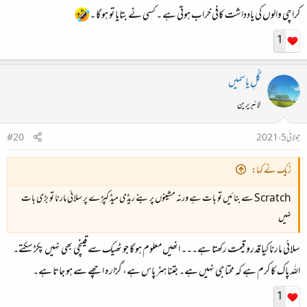
کراچی والوں کی یادداشت کافی خراب ہوتی ہے ۔ کسی نے بتایا تو ہو گا ۔
1
گُلِ یاسمیں
لائبریرین
جولائی 5، 2021
#20
زیک نے کہا:
Scratch سے بنائیں تو بات ہے ورنہ مشینوں پر بنے ریڈی میڈ کپڑے پر سلائی مارنا تو بڑی بات
نہیں
سلائی مارنا کیا قدرو قیمت رکھتا ہے۔۔۔ انھیں معلوم ہو گا جو ٹھیک سے قینچی بھی نہیں پکڑ سکتے۔
اللہ پاک کا کرم ہے کہ محتاجی نہیں ہے۔ جتنا ہنر پاس ہے، گزارہ اچھے سے ہو جاتا ہے۔
1