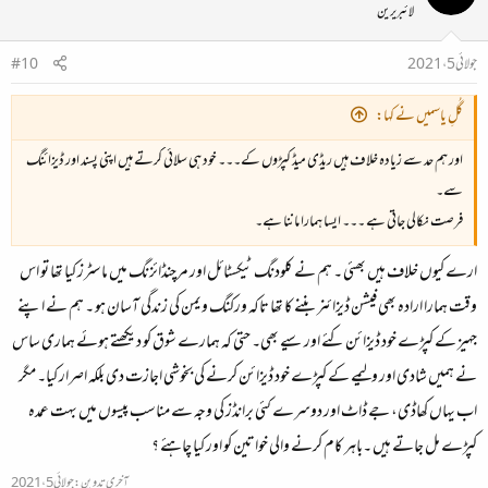
لائبریرین
جولائی 5، 2021
#10
گُلِ یاسمیں نے کہا:
اور ہم حد سے زیادہ خلاف ہیں ریڈی میڈ کپڑوں کے۔۔۔ خود ہی سلائی کرتے ہیں اپنی پسند اور ڈیزائنگ
سے۔
فرصت نکالی جاتی ہے ۔۔۔ ایسا ہمارا ماننا ہے۔
ارے کیوں خلاف ہیں بھئی ۔ ہم نے کلودنگ ٹیکسٹائل اور مرچنڈائزنگ میں ماسٹرز کیا تھا تو اس
وقت ہمارا ارادہ بھی فیشن ڈیزائنر بننے کا تھا تاکہ ورکنگ ویمن کی زندگی آسان ہو ۔ ہم نے اپنے
جہیز کے کپڑے خود ڈیزائن کئے اور سیے بھی۔ حتی کہ ہمارے شوق کو دیکھتے ہوئے ہماری ساس
نے ہمیں شادی اور ولیمے کے کپڑے خود ڈیزائن کرنے کی بخوشی اجازت دی بلکہ اصرار کیا۔ مگر
اب یہاں کھاڈی، جے ڈاٹ اور دوسرے کئی برانڈز کی وجہ سے مناسب پیسوں میں بہت عمدہ
کپڑے مل جاتے ہیں ۔باہر کام کرنے والی خواتین کو اور کیا چاہئے ؟
آخری تدوین:
جولائی 5، 2021