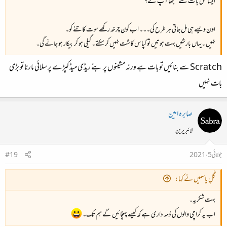
ایسا کس بات سے سمجھا آپ نے؟
اون ویسے ہی مل جاتی ہر طرح کی۔۔۔ اب کون چرخہ رکھے سوت کاتنے کو۔
نہیں ۔یہاں بارشیں بہت ہوتیں تو کپاس کاشت نہیں کر سکتے۔ گیلی ہو کر بیکار ہو جائے گی۔
Scratch سے بنائیں تو بات ہے ورنہ مشینوں پر بنے ریڈی میڈ کپڑے پر سلائی مارنا تو بڑی
بات نہیں
صابرہ امین
لائبریرین
جولائی 5، 2021
#19
گُلِ یاسمیں نے کہا:
بہت شکریہ۔
اب یہ کراچی والوں کی ذمہ داری ہے کہ کیسے پہنچائیں گے ہم تک۔