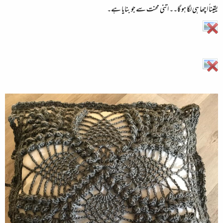
یقیناً اچھا ہی لگا ہو گا۔۔ اتنی محنت سے جو بنایا ہے۔