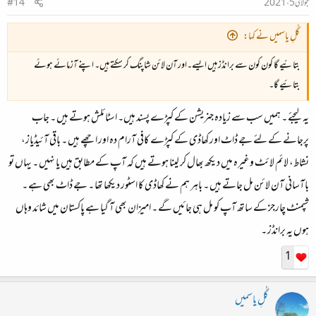
جولائی 5، 2021
#14
گُلِ یاسمیں نے کہا:
بتائیے گا کون کون سے برانڈز ہیں ایسے۔اور آن لائن شاپنگ کر سکتے ہیں۔ اپنے آزمائے ہوئے
بتائیے گا۔
یہ لیجئے ۔ ہمیں سب سے زیادہ جنریشن کے کپڑے پسند ہیں۔ اسٹائلش ہوتے ہیں ۔ جاب
پرجانے کے لئے جے ڈاٹ اور کھاڈی کے کپڑے کافی آرام دہ اور اچھے ہیں ۔ باقی آئیڈیاز،
نشاط، لائم لائٹ وغیرہ میں دیکھ بھال کر لینا ہوتے ہیں کہ آپ کے مطابق ہیں یا نہیں ۔ یہاں تو
باآسانی آن لائن مل جاتے ہیں ۔ باہر ہم نے کھاڈی کا اسٹور دیکھا تھا ۔ جے ڈاٹ بھی ہے ۔
شپمنٹ چارجز کے ساتھ آپ کو مل ہی جائیں گے ۔ امیزان بھی آ گیا ہے پاکستان میں شائد وہاں
ہوں یہ برانڈز ۔
1
گُلِ یاسمیں