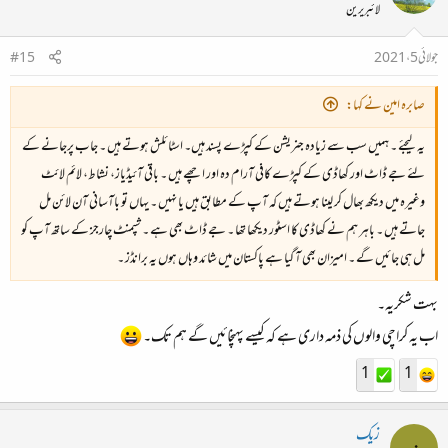
لائبریرین
جولائی 5، 2021
#15
صابرہ امین نے کہا:
یہ لیجئے ۔ ہمیں سب سے زیادہ جنریشن کے کپڑے پسند ہیں۔ اسٹائلش ہوتے ہیں ۔ جاب پرجانے کے
لئے جے ڈاٹ اور کھاڈی کے کپڑے کافی آرام دہ اور اچھے ہیں ۔ باقی آئیڈیاز، نشاط، لائم لائٹ
وغیرہ میں دیکھ بھال کر لینا ہوتے ہیں کہ آپ کے مطابق ہیں یا نہیں ۔ یہاں تو باآسانی آن لائن مل
جاتے ہیں ۔ باہر ہم نے کھاڈی کا اسٹور دیکھا تھا ۔ جے ڈاٹ بھی ہے ۔ شپمنٹ چارجز کے ساتھ آپ کو
مل ہی جائیں گے ۔ امیزان بھی آ گیا ہے پاکستان میں شائد وہاں ہوں یہ برانڈز ۔
بہت شکریہ۔
اب یہ کراچی والوں کی ذمہ داری ہے کہ کیسے پہنچائیں گے ہم تک۔
1
1
زیک
ز