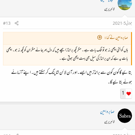
لائبریرین
جولائی 5، 2021
#13
صابرہ امین نے کہا:
ہاں کوالٹی اچھی نہ ہو تو الگ بات ہے ۔ مگر کچھ برانڈز اچھے ہیں کہ دل بھر جائے مگر ان کو کچھ نہ ہو ۔ اچھی
بات یہ ہے کہ ان برانڈز کی سیل بھی بہت اچھی ہوتی ہے ۔
بتائیے گا کون کون سے برانڈز ہیں ایسے۔اور آن لائن شاپنگ کر سکتے ہیں۔ اپنے آزمائے
ہوئے بتائیے گا۔
1
صابرہ امین
لائبریرین