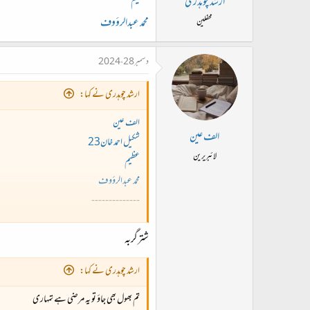
عظیم
ارشد چوہدری
محمد عبدالرؤوف
محفلین
دسمبر 28، 2024
ارشد چوہدری نے کہا:
الف عین
الف عین
شکیل احمد خان23
لائبریرین
عظیم
محمد عبدالرؤوف
--------------
ہم رسمِ وفا تم سے نبھائیں گے ہمیشہ
شترگربہ
سینے سے ترے غم کو لگاائیں گے ہمیشہ
-----------
ارشد چوہدری نے کہا:
تم بھول بھی جاؤ تو یہ مرضی ہے تمہاری