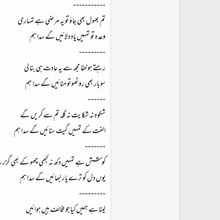
-----------
تم بھول بھی جاؤ تو یہ مرضی ہے تمہاری
وعدہ تو تمہیں یاد دلائیں گے سدا ہم
---------
رہتے ہو خفا مجھ سے یہ عادت ہی بنا لی
سو بار بھی روٹھو تو منائیں گے سدا ہم
------
شکوہ نہ شکایت نہ گلہ تم سے کریں گے
الفت کے تمہیں گیت سنائیں گے سدا ہم
-------
کوشش ہے تمہیں دکھ نہ کبھی چھو کے بھی گز
یوں دل کو ترے یار لبھائیں گے سدا ہم
---------
لینا ہے ہمیں کیا جو مخالف ہیں ہوائیں