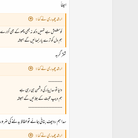
ایضاً
ارشد چوہدری نے کہا:
کوشش ہے تمہیں دکھ نہ کبھی چھو کے بھی گزرے
ہم دل کو ترے یار لبھائیں گے ہمیشہ
شتر گربہ
ارشد چوہدری نے کہا:
---------
دنیا تو سدا پیار کی دشمن ہی رہی ہے
ہم دیپ محبّت کے جلائیں گے ہمیشہ
----------------------
سدا ہم ردیف بنائی جائے تو الفاظ بدلنے کی ض
ارشد چوہدری نے کہا: