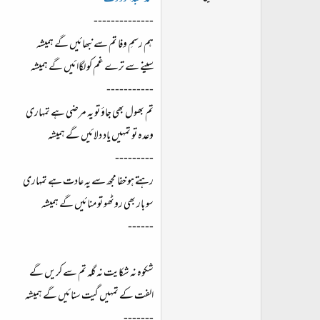
ت
--------------
د
ا
ہم رسمِ وفا تم سے نبھائیں گے ہمیشہ
ء
سینے سے ترے غم کو لگاائیں گے ہمیشہ
-----------
تم بھول بھی جاؤ تو یہ مرضی ہے تمہاری
وعدہ تو تمہیں یاد دلائیں گے ہمیشہ
---------
رہتے ہو خفا مجھ سے یہ عادت ہے تمہاری
سو بار بھی روٹھو تو منائیں گے ہمیشہ
------
شکوہ نہ شکایت نہ گلہ تم سے کریں گے
الفت کے تمہیں گیت سنائیں گے ہمیشہ
-------