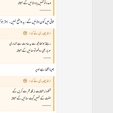
وعدہ تو تمہیں یاد دلائیں گے ہمیشہ
---------
ثانی میں کون دلائیں گے، یہ واضح نہیں۔ بہتر ہو 
ارشد چوہدری نے کہا:
رہتے ہو خفا مجھ سے یہ عادت ہے تمہاری
سو بار بھی روٹھو تو منائیں گے ہمیشہ
------
جیسا لکھا ہے اوپر
ارشد چوہدری نے کہا:
شکوہ نہ شکایت نہ گلہ تم سے کریں گے
الفت کے تمہیں گیت سنائیں گے ہمیشہ
-------