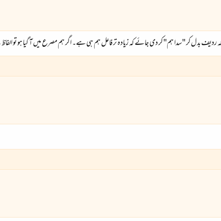
کہ ردیف بدل کر "سدا ہم" کر دی جائے کہ زیادہ تر فاعل ہم ہی ہے۔ اگر ہم مصرع میں آ گیا ہو تو الفاظ