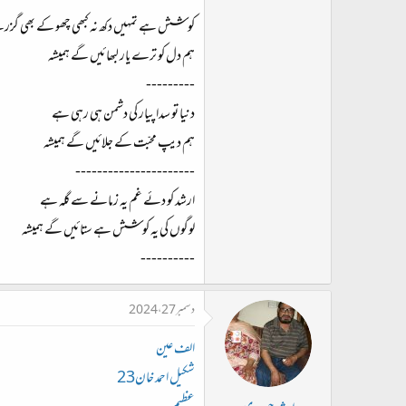
کوشش ہے تمہیں دکھ نہ کبھی چھو کے بھی گز
ہم دل کو ترے یار لبھائیں گے ہمیشہ
---------
دنیا تو سدا پیار کی دشمن ہی رہی ہے
ہم دیپ محبّت کے جلائیں گے ہمیشہ
----------------------
ارشد کو دئے غم یہ زمانے سے گلہ ہے
لوگوں کی یہ کوشش ہے ستائیں گے ہمیشہ
----------
دسمبر 27، 2024
الف عین
شکیل احمد خان23