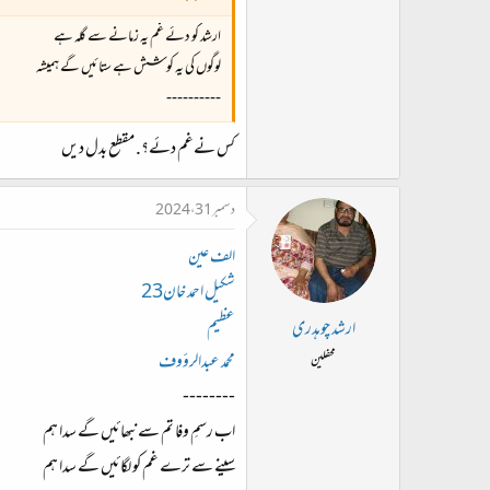
ارشد کو دئے غم یہ زمانے سے گلہ ہے
لوگوں کی یہ کوشش ہے ستائیں گے ہمیشہ
----------
کس نےغم دئے؟. مقطع بدل دیں
دسمبر 31، 2024
الف عین
شکیل احمد خان23
عظیم
ارشد چوہدری
محمد عبدالرؤوف
محفلین
--------
اب رسمِ وفا تم سے نبھائیں گے سدا ہم
سینے سے ترے غم کو لگائیں گے سدا ہم