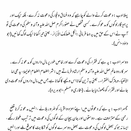
پہلا ادب :
دعوت کرنے والے کو چاہیے کہ وہ فسّاق و فجار کی دعوت نہ کرے، بلکہ نیک اور
پرہیزگار لوگوں کو مدعو کرے۔ کسی شخص نے حضور اکرم صل اللہ علیہ وآلہ وسلم کی دعوت کی تو
آپ نے اس کے حق میں یہ دعا فرمائی :
أَكَلَ طَعَامَكُ الْأَبْرَارُ ، یعنی تیرا کھانا نیک لوگ کھائیں
(ابو
داؤد-انس)۔
دوسرا ادب :
یہ ہے کہ فقراء کی دعوت کرے اور خاص طور پر مال داروں کو مدعو نہ کرے۔
سرکار دو عالم صل اللہ علیہ وآلہ وسلم ارشاد فرماتے ہیں:
شر الطعام الطعام الوليمة، يدعى لها
الأغنياء ويترك الفقراء۔ یعنی بدترین کھانا اس ولیمے کا کھانا ہے جس میں مال داروں کو دعوت دی
جائے اور فقراء کو چھوڑ دیا جائے۔
(بخاری و مسلم-ابو ہریرہ)۔
تیسرا ادب :
یہ ہے کہ دعوتوں میں اپنے اعزہ و اقرباء کو ضرور بلائے ، انہیں مدعو نہ کرنا قطع
رحمی کے مترادف ہے۔ دوستوں اور جان پہچان کے لوگوں کی دعوت میں ترتیب ملحوظ رکھے،
ایسا نہ ہو کہ بعض لوگوں کی دعوت سے بعض دوسرے لوگوں کو شکایت کا موقع ملے اور انہیں