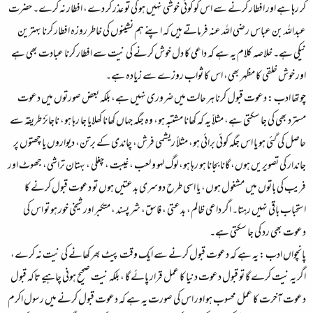
کر رہا ہے اور افطار کرنے سے اس کو کوئی خوشی نہیں ہو گی تو عذر کر دے، افطار نہ کرے۔ حضرت
عبداللہ بن عباس رضی اللہ عنہ فرماتے ہیں کہ اپنے ہم نشینوں کی خاطر روزہ افطار کرنا بہترین
نیکی ہے۔ خلاصہ کلام یہ ہے کہ داعی کا دل خوش کرنے کی نیت سے افطار کرنا عبادت بھی ہے
اور خوش خلقی کا مظہر بھی، اس کا ثواب روزے سے زیادہ ہے۔
چوتھا ادب :
دعوت قبول کرنا ہر حالت میں ضروری نہیں ہے، بلکہ بعض صورتوں میں دعوت
مسترد بھی کی جا سکتی ہے، مثلاً یہ کہ کھانا مشتبہ ہو، وہ جگہ جہاں کھانا کھلایا جا رہا ہو، ناجائز طریقہ سے
حاصل کی گئی ہو یا اس جگہ کوئی برائی ہو، مثلاً ریشمی فرش، چاندی کے برتن، دیواروں یا چھتوں پر
جاندار کی تصویریں ہوں، گانا بجانا ہو رہا ہو، لوگ لہو و لعب ، غیبت ، چغلی ، بہتان تراشی، جھوٹ اور
فریب کی باتوں میں مشغول ہوں، یا اسی طرح دوسری بدعتیں ہوں تو دعوت قبول کرنے کا
استحباب باقی نہیں رہتا۔ اگر داعی ظالم، بدعتی ، فاسق، شر پسند ، متکبر اور شیخی خور ہو تو اس کی
دعوت بھی رد کی جا سکتی ہے۔
پانچواں ادب :
یہ ہے کہ دعوت قبول کرنے سے ایک وقت پیٹ بھر کھانے کی نیت نہ کرے،
اگر یہ نیت کرے گا تو قبول دعوت دنیا کا عمل قرار پائے گا ، بلکہ نیت صحیح ہونی چاہیے تاکہ قبول
دعوت آخرت کا عمل محسوب ہو اور اس کی صورت یہ ہے کہ دعوت قبول کرنے میں رسول اکرم