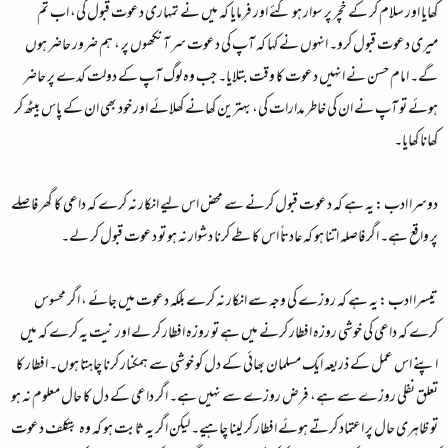
کھایا اور سلام کر کے خچر پر سوار ہو گئے اور فرمایا کہ میں نے تمہاری دعوت قبول کی، اب تم
میری دعوت قبول کرو۔ انہوں نے کہا کہ آپ کی دعوت سر آنکھوں پر ، ہم ضرور حاضر ہوں
گے۔ امام حسن نے انہیں دعوت کا وقت بتلایا۔ جب وہ لوگ آپ کے دولت کدے پر حاضر
ہوئے تو آپ نے ان کی خاطر مدارات کی، بہترین کھانے کھلائے اور خود بھی ان کے پاس بیٹھ کر
کھانا کھایا۔
دوسرا ادب :
یہ ہے کہ دعوت قبول کرنے سے محض اس لیے انکار نہ کرے کہ داعی کا گھر فاصلے
پر واقع ہے۔ اگر فاصلہ اتنا ہو کہ عادتاً اس کا طے کرنا دشوار نہ ہو تو دعوت قبول کر لے۔
تیسرا ادب :
یہ ہے کہ روزے کی وجہ سے انکار نہ کرے بلکہ دعوت میں جائے ، اگر محسوس
کرے کہ داعی کی خوشی روزہ افطار کرنے میں ہے تو روزہ افطار کر لے اور نیت یہ کرے کہ میں
اپنے اس عمل کے ذریعہ ایک مسلمان بھائی کے دل کو خوشی سے ہمکنار کرنا چاہتا ہوں۔ افطار کا
تعلق نفلی روزے سے ہے، فرض روزے سے نہیں ہے۔ اگر داعی کے دل کا حال معلوم نہ ہو
تو ظاہری حال پر اعتماد کرتے ہوئے افطار کر لینا چاہیے۔ لیکن اگر یہ ثابت ہو کہ وہ بتکلف دعوت