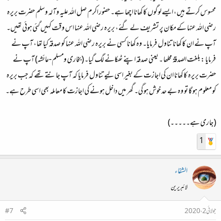
محسوس کرتے ہیں، ایسے لوگوں کا کھانا اچھا ہے۔ حضور اکرم صل اللہ علیہ وآلہ وسلم حضرت بریرہ
رضی اللہ عنہا کے مکان پر تشریف لے گئے، بریرہ رضی اللہ عنہا اس وقت کہیں گئی ہوئی تھیں۔
آپ نے ان کا کھانا تناول فرمایا۔ وہ کھانا کسی نے بریرہ رضی اللہ عنہا کو صدقہ کیا تھا، آپ نے
فرمایا :
بلغت الصدقۃ محلھا ۔ یعنی صدقہ اپنے ٹھکانے لگ گیا۔
(بخاری ومسلم-عائشہ) آپ نے
حضرت بریرہ کا کھانا ان کی اجازت کے بغیر اسی لیے تناول فرمایا کہ آپ جانتے تھے کہ جب بریرہ
کو معلوم ہو گا تو وہ بے حد خوش ہو گی۔ گھر میں داخل ہونے کی اجازت کا معاملہ بھی اسی طرح ہے۔
(جاری ہے۔۔۔۔۔)
1
الشفاء
لائبریرین
جولائی 2، 2020
#7