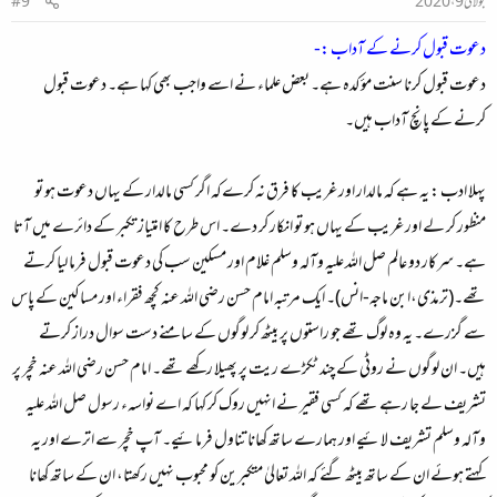
جولائی 9، 2020
#9
دعوت قبول کرنے کے آداب :-
دعوت قبول کرنا سنت مؤکدہ ہے۔ بعض علماء نے اسے واجب بھی کہا ہے۔ دعوت قبول
کرنے کے پانچ آداب ہیں۔
پہلا ادب :
یہ ہے کہ مالدار اور غریب کا فرق نہ کرےکہ اگر کسی مالدار کے یہاں دعوت ہو تو
منظور کر لے اور غریب کے یہاں ہو تو انکار کر دے۔ اس طرح کا امتیاز تکبر کے دائرے میں آتا
ہے۔
سرکار دو عالم صل اللہ علیہ وآلہ وسلم غلام اور مسکین سب کی دعوت قبول فرما لیا کرتے
تھے
۔(ترمذی،ابن ماجہ-انس)۔ ایک مرتبہ امام حسن رضی اللہ عنہ کچھ فقراء اور مساکین کے پاس
سے گزرے۔ یہ وہ لوگ تھے جو راستوں پر بیٹھ کر لوگوں کے سامنے دست سوال دراز کرتے
ہیں۔ ان لوگوں نے روٹی کے چند ٹکڑے ریت پر پھیلا رکھے تھے۔ امام حسن رضی اللہ عنہ خچر پر
تشریف لے جا رہے تھے کہ کسی فقیر نے انہیں روک کر کہا کہ اے نواسہء رسول صل اللہ علیہ
وآلہ وسلم تشریف لائیے اور ہمارے ساتھ کھانا تناول فرمائیے۔ آپ خچر سے اترے اور یہ
کہتے ہوئے ان کے ساتھ بیٹھ گئے کہ اللہ تعالیٰ متکبرین کو محبوب نہیں رکھتا، ان کے ساتھ کھانا