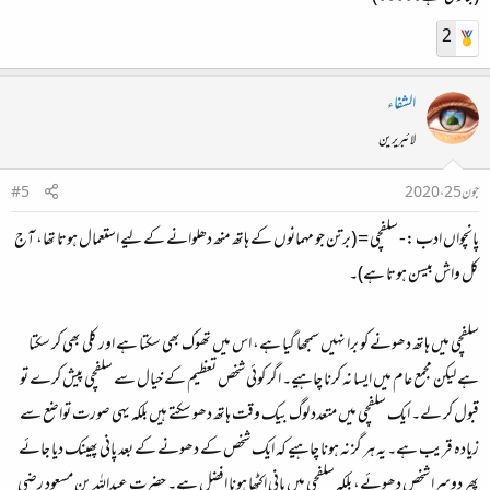
2
الشفاء
لائبریرین
جون 25، 2020
#5
پانچواں ادب :-
سلفچی = (برتن جو مہمانوں کے ہاتھ منھ دھلوانے کے لیے استعمال ہوتا تھا، آج
کل واش بیسن ہوتا ہے)۔
سلفچی میں ہاتھ دھونے کو برا نہیں سمجھا گیا ہے، اس میں تھوک بھی سکتا ہے اور کلی بھی کر سکتا
ہے لیکن مجمع عام میں ایسا نہ کرنا چاہیے۔ اگر کوئی شخص تعظیم کے خیال سے سلفچی پیش کرے تو
قبول کر لے۔ ایک سلفچی میں متعدد لوگ بیک وقت ہاتھ دھو سکتے ہیں بلکہ یہی صورت تواضع سے
زیادہ قریب ہے۔ یہ ہر گز نہ ہونا چاہیے کہ ایک شخص کے دھونے کے بعد پانی پھینک دیا جائے
پھر دوسرا شخص دھوئے، بلکہ سلفچی میں پانی اکٹھا ہونا افضل ہے۔ حضرت عبداللہ بن مسعود رضی