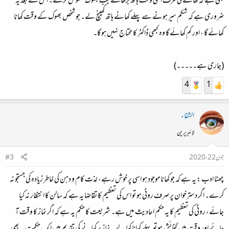
بھی ہے کہ کھانے کی طرف اسی وقت ہاتھ بڑھائے جب بھوک محسوس کرے۔ اس کے بعد یہ
ضروری ہے کہ شکم سیر ہونے سے پہلے کھانے ہاتھ کھینچ لے۔ جو شخص بھوک کے وقت کھانا
کھائے گا ، اور کم کھائے گا وہ کبھی ڈاکٹر کا محتاج نہیں ہو گا۔
(جاری ہے۔۔۔۔۔)
4
1
الشفاء
لائبریرین
جون 22، 2020
#3
چھٹا ادب :
یہ ہے کہ جو کھانا موجود ہو اسی پر خوش رہے، لذت کام و دہن کی خاطر زیادہ کی جستجو نہ
کرے۔ اگر دسترخوان پر صرف روٹی ہو تو اس کی تعظیم کا تقاضا یہ ہے کہ سالن کا انتظار نہ کیا
جائے، روٹی کی تعظیم کا یہ حکم احادیث میں ہے۔ شریعت کا حکم یہ ہے کہ اگر نماز کا وقت آ