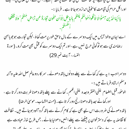
کھانے سے منع کیا ہے، یہ ممانعت قتل کی ممانعت پر مقدم ہے۔ اس سے اکل حلال کی اہمیت
اور اکل حرام کی قباحت کا بخوبی اندازہ ہو جاتا ہے۔ فرمایا :-
يَا أَيُّهَا الَّذِينَ آمَنُوا لَا تَأْكُلُوا أَمْوَالَكُم بَيْنَكُم بِالْبَاطِلِ إِلَّا أَن تَكُونَ تِجَارَةً عَن تَرَاضٍ مِّنكُمْ ۚ وَلَا تَقْتُلُوا
أَنفُسَكُمْ۔
اے ایمان والو! آپس میں ایک دوسرے کے مال ناحق طور پر مت کھاؤ، لیکن تجارت ہو جو باہمی
رضامندی سے ہو تو کوئی حرج نہیں ہے، اور تم ایک دوسرے کو قتل بھی مت کرو۔ (سورۃ
النساء، آیت نمبر 29)​
دوسرا ادب :
یہ ہے کہ کھانے سے پہلے دونوں ہاتھ دھوئے۔ سرکار دو عالم صل اللہ علیہ وآلہ
وسلم ارشاد فرماتے ہیں: -
الوضوء قبل الطعام ينفي الفقر وبعده ينفي اللمم۔ کھانے سے پہلے ہاتھ دھونا غربت دور کرتا ہے ،
اور کھانے بعد ہاتھ دھونا رنج دور کرتا ہے۔
(مسند الشہاب۔ موسیٰ الرضا)​
ہاتھ دھونے کی ضرورت اس لیے بھی ہے کہ کام کرنے سے ہاتھ گرد آلود ہو جاتے ہیں۔ نظافت
کا تقاضہ یہ ہے کہ دسترخوان پر بیٹھنے سے پہلے انہیں دھو لیا جائے۔ جس طرح نماز عبادت ہے