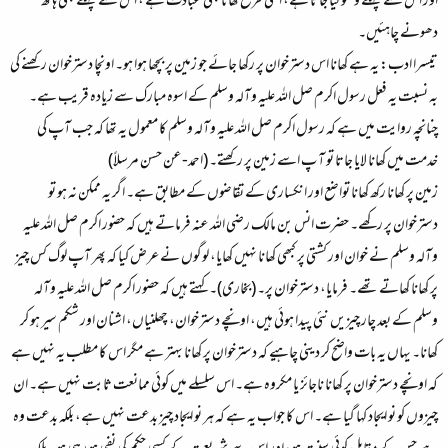
اور اس سے پہلے وضو کیا جاتا ہے، اسی طرح کھانا بھی عبادت ہے ، اس سے پہلے بھی ہاتھ
دھونے چاہئیں۔
تیسرا ادب:
یہ ہے کھانا اس دسترخوان پر رکھا جائے جو زمین پر بچھا ہوا ہو۔ اونچا دسترخوان رکھنے کی
بہ نسبت یہ فعل رسول اکرم صل اللہ علیہ وآلہ وسلم کے اسوہ مبارک سے زیادہ قریب ہے۔
چنانچہ روایت میں ہے کہ رسول اکرم صل اللہ علیہ وآلہ وسلم کا معمول یہ تھا کہ جب آپ کی
خدمت میں کھانا لایا جاتا تو آ پ اسے زمین پر رکھتے۔ (احمد-عن حسن مرسلاً)
زمین پر کھانا رکھ کھانا تواضع اور انکساری کے تقاضوں کے مطابق ہے۔ اگر یہ ممکن نہ ہو تو
دسترخوان پر رکھے۔ حضرت انس بن مالک رضی اللہ عنہ فرماتے ہیں کہ حضور اکرم صل اللہ علیہ
وآلہ وسلم نے خوان اور کشتی پر کبھی کھانا نہیں کھایا، لوگوں نے عرض کیا کہ پھر آپ لوگ کس چیز
پر کھانا کھاتے تھے۔ فرمایا، دسترخوان پر۔ (بخاری)۔ کہتے ہیں کہ حضور اکرم صل اللہ علیہ وآلہ
وسلم کے بعد چار چیزیں نئی پیدا ہوئی ہیں، اونچے دسترخوان، چھلنیاں، اشنان اور شکم سیر ہو کر
کھانا۔ یہاں یہ بات واضح کر دینی چاہیے کہ دسترخوان پر کھانا بہتر ہے مگر اس کا مطلب یہ نہیں ہے
کہ اونچے دسترخوان پر کھانا ناجائز یا مکروہ ہے۔ اس سلسلے میں کوئی ممانعت ثابت نہیں ہے۔ ان
چیزوں کو نو ایجاد کہا گیا ہے۔ اس کا جواب یہ ہے کہ ہر نو ایجاد چیز بدعت نہیں ہے، بلکہ بدعت وہ