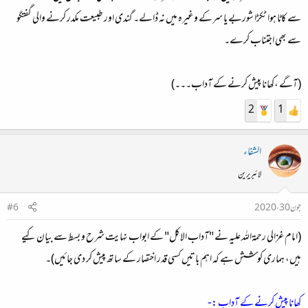
سے کاٹا ہوا ٹکڑا شوربے یا سرکے وغیرہ میں نہ ڈالے۔ گندی اور طبیعت مکدر کرنے والی گفتگو
سے بھی اجتناب کرے۔
(آگے ،کھانا پیش کرنے کے آداب۔۔۔)
2
1
الشفاء
لائبریرین
جون 30، 2020
#6
(امام غزالی رحمۃاللہ علیہ نے "آداب الاکل" کے ابواب نہایت شرح و بسط سے بیان کیے
ہیں، ہماری کوشش ہے کہ اہم باتیں کسی قدر اختصار کے ساتھ پیش کر دی جائیں)۔
کھانا پیش کرنے کے آداب :-