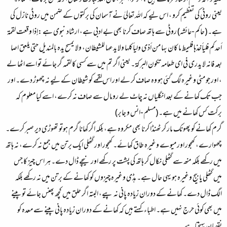
علیہ وآلہ وسلم ارشاد فرماتے ہیں :
أكرموا الخبز ، فان الله تبارك وتعالى أنزلہ من بركات السماء۔
یعنی روٹی کی تعظیم کرو ، اس لیے کہ اللہ تعالیٰ نے آسمان کی برکتوں کے ضمن میں روٹی نازل کی
ہے۔
(حاکم-عائشہ) روٹی سے ہاتھ صاف کرنا بھی بے ادبی ہے، ارشاد نبوی ہے :
إذا وقعت لقمة
أحدكم فليأخذها فليمط ما كان بها من أذى وليأكلها ولا يدعها للشيطان، ولا یمسح یدہ بالمندیل حتی یلعق اصا
بعہ فانہ لا یدری فی ای طعامہ تکون البركة۔ یعنی اگر تم میں سے کسی کا لقمہ گر جائے تو اسے اٹھا لے
، اور جو مٹی وغیرہ لگ گئی ہو وہ صاف کر لے اور اس لقمے کو شیطان کے لیے نہ چھوڑ دے۔ اور
جب تک کھانے کے بعد انگلیاں نہ چاٹ لے رومال سے صاف نہ کرے، اسے کیا معلوم کہ
برکت کس کھانے میں ہے۔
(مسلم-انس و جابر)
گرم کھانے کو پھونک مار کر ٹھنڈا کرنا بھی مکروہ ہے، بلکہ اگر کھانا گرم ہوتو تھوڑی دیر صبر کرے۔
چھوارے، کھجور اور میوے وغیرہ طاق کھائے۔ کھجور اور گٹھلی ایک برتن میں جمع نہ کرے، نہ ہاتھ
میں رکھے بلکہ منھ سے گٹھلی نکال کر ہاتھ کی پشت پر رکھے اور نیچے ڈال دے۔ ہر اس چیز کا جس
میں گٹھلی یا بیج وغیرہ ہو یہی حال ہے۔ ہڈی وغیرہ چیزوں کو کھانے کے برتن میں نہ رکھے بلکہ
الگ ڈال دے۔ کھانے کے دوران زیادہ پانی نہ پیے، البتہ اگر حلق میں کچھ پھنس جائے تو پینے
میں بھی کوئی حرج نہیں ہے۔ اطباء کہتے ہیں کہ کھانے کے دوران زیادہ پانی پینے سے معدہ کو