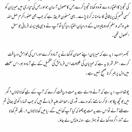
کی تجویز کا اختیار دے تو وہ کھانا تجویز کرے جس کا حصول آسان ہو اور جس کی تیاری میں میزبان کو
کسی قسم کی پریشانی کا سامنا نہ کرنا پڑے۔ یہی مسنون طریقہ ہے کہ جب بھی حضور اکرم صل اللہ
علیہ وآلہ وسلم کو دو چیزوں کے درمیان اختیار دیا گیا تو آپ نے وہی چیز پسند فرمائی جو سہل
الحصول تھی۔
تیسرا ادب :
یہ ہے کہ میزبان اپنے مہمان کو کھانے پر آمادہ کرے اور اس کی خواہش دریافت
کرے، مگر شرط یہ ہے کہ میزبان کی طبیعت اس فرمائش کی تکمیل کے لیے آمادہ ہو، اس سلسلے
میں دل پر جبر کرنا صحیح نہیں ہے۔
چوتھا ادب :
یہ ہے کہ آنے والے سے یہ مت دریافت کرے کہ آپ کے لیے کھانا لاؤں؟ گھر
میں جو کچھ پکا ہو ، لا کر سامنے رکھ دے۔ ثوری رحمۃ اللہ علیہ فرماتے ہیں کہ جب تمہارا کوئ بھائی تم
سے ملنے آئے تو اس سے یہ مت پوچھو کہ کیا آپ کھائیں گے، یا میں کھانا لاؤں؟۔ بلکہ تم کھانا
لے آؤ، اگر وہ کھا لے تو بہتر ہے ، ونہ واپس لے جاؤ۔