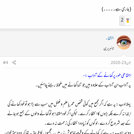
(جاری ہے۔۔۔۔۔)
2
الشفاء
لائبریرین
جون 23، 2020
#4
اجتماعی طور پر کھانے کے آداب :-
یہ آداب ان آداب کے علاوہ ہیں جو تنہا کھانے میں ملحوظ رہنے چاہئیں۔
پہلا ادب :
یہ ہے کہ اگر مجمع میں کوئی شخص عمر یا علم و فضل میں سب سے بڑا ہو تو خود کھانے کی
ابتدا نہ کرے بلکہ بڑوں کا انتظار کرے۔ لیکن اگر خود مقتدا ہو تو کھانے والوں کے جمع ہو جانے
کے بعد شروع کر دے، لوگوں کو زیادہ انتظار کی زحمت نہ دے۔
دوسرا ادب :
یہ ہے کہ کھانے کے وقت خاموش نہ رہیں۔ عجمیوں کا طریقہ یہ تھا کہ وہ دسترخوان