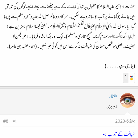
حضرت ابراہیم علیہ السلام کا معمول یہ تھا کہ کھانے کے لیے بیٹھنے سے پہلے ایسے لوگوں کی تلاش
میں جاتے جو کھانے پر آپ کا ساتھ دے سکیں ۔ سرکار دو عالم صل اللہ علیہ وآلہ وسلم سے پوچھا
گیا ، یا رسول اللہ ،أَيُّ الْإِسْلَامِ خَيْرٌ قَالَ تُطْعِمُ الطَّعَامَ وَتَقْرَأُ السَّلَامَ۔
یعنی کیسا اسلام بہترین ہے؟
فرمایا ، کھانا کھلانا اور سلام کہنا۔
صحیح بخاری و مسلم)۔ ایک اور جگہ ارشاد فرمایا :
لا خیر فیمن لا
یضیف۔ یعنی جو شخص مہمان کی ضیافت نہ کرے اس میں کوئی خیر نہیں۔
(احمد-عقبہ بن عامر)۔
(جاری ہے۔۔۔۔۔)
1
الشفاء
لائبریرین
جولائی 6، 2020
#8
ضیافت کے آداب :-