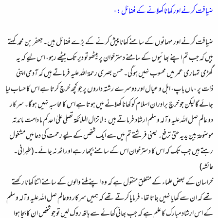
ضیافت کرنے اور کھانا کھلانے کے فضائل :-
ضیافت کرنے اور مہمانوں کے سامنے کھانا پیش کرنے کے بڑے فضائل ہیں۔ جعفر بن محمد کہتے
ہیں کہ جب تم اپنے بھائیوں کے سامنے دسترخوان پر بیٹھو تو دیر تک بیٹھے رہو، اس لیے کہ یہ
گھڑی تمہاری عمر میں محسوب نہیں ہو گی۔ حسن بصری رحمۃ اللہ علیہ فرماتے ہیں کہ آدمی اپنی
ذات پر ،ماں باپ، اہل و عیال اور دوسرے رشتہ داروں پر جو کچھ خرچ کرتا ہے اس کا حساب لیا
جائے گا لیکن جو خرچ برادران اسلام کو کھانا کھلانے میں ہوتا ہے اس کا محاسبہ نہیں ہو گا۔ سرکار
دو عالم صل اللہ علیہ وآلہ وسلم ارشاد فرماتے ہیں :
لا تزال الملائکۃ تصلی علیٰ احدکم ما دامت مائدتہ
موضوعۃ بین یدیہ حتیٰ ترفع۔ یعنی فرشتے تم میں سے ایک شخص کے لیے رحمت کی دعا میں مشغول
رہتے ہیں جب تک کہ اس کا دسترخوان اس کے سامنے بچھا رہے اور اٹھ نہ جائے۔
(طبرانی۔
عائشہ)
خراسان کے بعض علماء کے متعلق منقول ہے کہ وہ اپنے ملنے والوں کے سامنے اتنا کھانا رکھتے
تھے کہ ان سے کھایا نہیں جاتا تھا، فرمایا کرتے تھے کہ ہمیں سرکار دوعالم صل اللہ علیہ وآلہ وسلم
کے اس ارشاد مبارک کا علم ہے کہ جب بھائی کھانے سے ہاتھ روک لیں تو جو شخص ان کا بچا ہوا