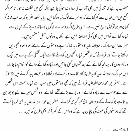
مطلب یہ ہے کہ تنہائی میں بھی آداب کی رعایت ہونی چاہیے تاکہ مجمع میں تکلف نہ ہو۔ تاہم اگر
مجمع میں اس خیال سے کم کھائے کہ دوسرے لوگ زیادہ کھا لیں ، یا یہ نقطہ نظر ہو کہ صاحب خانہ کو
کفایت ہو تو کوئی حرج نہیں ہے۔ اسی طرح اگر دوسرے لوگوں کا ساتھ دینے کے خیال سے
زیادہ کھا لے تو اس میں بھی کوئی مضائقہ نہیں ہے، بلکہ یہ دونوں عمل مستحسن ہیں۔
حضر ت ابن مبارک رحمۃ اللہ علیہ کا دستور یہ تھا کہ اپنے دوستوں کے سامنے عمدہ عمدہ کھجوریں
رکھتے جاتے اور فرماتے کہ جو شخص زیادہ کھجوریں کھائے گا اسے ایک گٹھلی کے بدلے میں ایک
درہم دوں گا۔ چنانچہ کھانے کے بعد گٹھلیاں گنی جاتیں اور زیادہ کھانے والے کو انعام دیا جاتا۔
ابن مبارک رحمۃ اللہ علیہ کا یہ طریقہ کار حجاب دور کرنے اور نشاط و رغبت پیدا کرنے میں بڑا مؤثر
ہے۔ جعفر بن محمد رحمۃ اللہ علیہ فرماتے ہیں کہ مجھے دوستوں میں سب سے زیادہ محبت اس شخص
سے ہے جو سب سے زیادہ کھائے، اور بڑے بڑے لقمے اٹھائے، وہ شخص میرے لیے بوجھ بن
جاتا ہے جو کھانے کے دوران اپنی خبر گیری کرائے۔ جعفر بن محمد رحمۃ اللہ علیہ یہ بھی فرمایا کرتے
تھے کہ دوستوں کی محبت کی پہچان یہ ہے کہ وہ اس کے گھر آ کر اچھی طرح کھائیں۔۔۔
(جاری ہے۔۔۔۔۔)