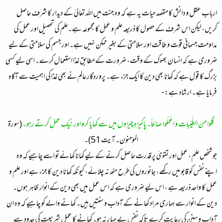
ارباب عقل و دانش کا مقصد حیات یہ ہے کہ وہ جنت میں اللہ تعالیٰ کے دیدار کا شرف حاصل
کریں، لیکن اس شرف کے حصول کا ذریعہ علم و عمل کا مجموعہ ہے۔علم کی تحصیل اور عمل کی
مداومت جسمانی قوت و طاقت اور سلامتی کے بغیر ممکن نہیں ہے۔ اور جسم کی سلامتی کے لیے
ضروری ہے کہ انسان بھوک کے وقت، ضرورت کے مطابق غذا استعمال کرے۔ اسی لیے کسی
بزرگ کا قول ہے کہ کھانا بھی دین کا ایک جزء ہے۔ پروردگار عالم نے بھی غذا کی اہمیت سے آگاہ
فرمایا ہے۔ ارشاد ہے:-
كُلُوا مِنَ الطَّيِّباتِ وَ اعْمَلُوا صالِحاً۔ پاکیزہ چیزوں میں سے کھایا کرو اور نیک عمل کرتے رہو۔
(سورۃ
المؤمنون۔ آیت 51)۔​
جو شخص علم، عمل اور تقویٰ پر قدرت حاصل کرنے کے لیے کھانا کھائے تو اسے چاہیے کہ وہ
اپنے نفس کو قابو میں رکھے، جانوروں کی طرح منھ نہ چلائے، کیونکہ کھانا دین کا جزء ہے اور علم و
عمل کا واحد ذریعہ ہے ، اس لیے ضروری ہے کہ اس عمل میں بھی دین کے انوار ظاہر ہوں۔
دین کے انوار سے ہماری مراد کھانے کے آداب و سنتیں ہیں۔ کھانے والے کو چاہیے کہ وہ ان
آداب و سنن کی رعایت کرے تاکہ نفس بے مہار نہ ہو۔ کھانے کا عمل شریعت کی حدود سے