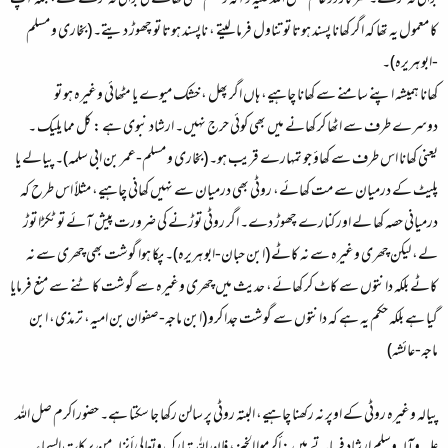
برائی نہ کرے۔ سرکار دو عالم صل اللہ علیہ وآلہ وسلم کسی کھانے کی برائی نہ کرتے تھے، بلکہ
آپ
کا معمول یہ تھا کہ اگر کھانا پسند ہوتا تو تناول فرما لیتے ، ناپسند ہوتا تو چھوڑ دیتے۔
(بخاری و مسلم
-ابو ہریرہ)۔
کھانا ہمیشہ اپنے سامنے سے کھانا چاہیے، ہاں اگر پھل ، خشک میوے یا مٹھائی وغیرہ ہو تو
دوسرے طرف سے اٹھا کر کھانے میں بھی کوئی حرج نہیں۔ ارشاد نبوی ہے :
کل مما یلیک ۔
یعنی کھانا اس طرف سے کھاؤ جو تمہارے قریب ہو۔
(بخاری و مسلم-عمر بن ابی سلمہ)۔ پیالے یا
پلیٹ کے درمیان سے مت کھائے، روٹی بھی درمیان سے نہیں کھانی چاہیے، مثلاً اس طرح کہ
درمیانی حصہ کھا لے اور کنارے چھوڑ دے۔ اگر روٹی توڑنے کی ضرورت پیش آئے تو ٹکڑا توڑ
لے، لیکن چھری وغیرہ سے نہ کاٹے (ابن حبان-ابو ہریرہ)۔ پکا ہوا گوشت بھی چھری سے نہ
کاٹے بلکہ دانتوں سے کاٹ کر کھائے، حدیث میں چھری وغیرہ سے گوشت کاٹنے سے منع فرمایا
گیا ہے بلکہ حکم یہ ہے کہ
دانتوں سے گوشت جدا کرو
(ابن ماجہ-صفوان بن امیہ، ترمذی، ابن
ماجہ-عائشہ)
پیالہ وغیرہ روٹی کے اوپر نہ رکھنا چاہیے، البتہ روٹی پر سالن رکھا جا سکتا ہے۔ حضور اکرم صل اللہ