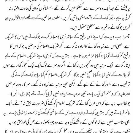
پر بیٹھنے کے بعد ایک دوسرے سے گفتگو نہیں کرتے تھے، مسلمانوں کو ان کی عادت اختیار نہ
کرنی چاہیے ، بلکہ کھانے کے وقت اچھی باتیں کریں ، سلف صالحین کے وہ قصے اور اقوال بیان
کریں جو کھانے وغیرہ سے متعلق منقول ہیں۔
تیسرا ادب :
یہ ہے کہ اپنے اس رفیق کے ساتھ نرمی کا معاملہ کرے جو کھانے میں اس کا شریک
ہے، یعنی اس سے زیادہ کھانے کا ارادہ نہ کرے۔ اگر شریک الطعام کی مرضی یہ ہو کہ اس کا
رفیق کم کھائے تو زیادہ کھانا حرام ہو جاتا ہے۔ بہتر یہ ہے کہ آدمی اپنے شریک الطعام کے لیے
ایثار کرے، ایک مرتبہ میں دو کھجوریں نہ کھائے، اگر دوسرے لوگ ایک ایک کھجور کھا رہے ہوں
تو اجازت کے بغیر زیادہ کھانا صحیح نہیں ہو گا۔ اگر شریک الطعام کم کھا رہا ہو تو اسے کھانے کی
ترغیب دے ، اور کھانے کے لیے کہے، لیکن تین مرتبہ سے زیادہ نہ کہے۔ سرکار دو عالم صل
اللہ علیہ وآلہ وسلم بھی ایک بات تین مرتبہ سے زیادہ نہیں فرمایا کرتے تھے (بخاری-انس)۔
چوتھا ادب :
یہ ہے کہ اس طرح کھائے کہ شریک الطعام کو کہنے کی ضرورت پیش نہ آئے۔ ایک
عالم فرماتے ہیں کہ بہترین کھانے والا وہ ہے جس کے ساتھی کو کہنے کی زحمت نہ اٹھانی پڑے۔ یہ
بھی مناسب نہیں ہے کہ لو گوں کے دیکھنے کی وجہ سے وہ چیز چھوڑ دے جس کی خواہش ہو، یہ
تکلف ہے، بلکہ دسترخوان پر بیٹھنے کے بعد وہی عمل کرنا چاہیے جس کا تنہائی میں عادی ہو، اس کا