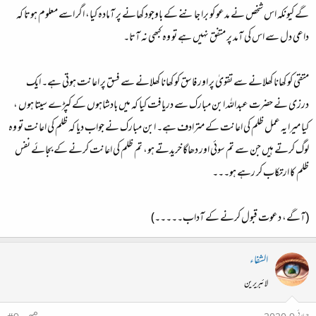
گے کیونکہ اس شخص نے مدعو کو برا جاننے کے باوجود کھانے پر آمادہ کیا، اگر اسے معلوم ہوتا کہ
داعی دل سے اس کی آمد پر متفق نہیں ہے تو وہ کبھی نہ آتا۔
متقی کو کھانا کھلانے سے تقویٰ پر اور فاسق کو کھانا کھلانے سے فسق پر اعانت ہوتی ہے۔ ایک
درزی نے حضرت عبداللہ ابن مبارک سے دریافت کیا کہ میں بادشاہوں کے کپڑے سیتا ہوں ،
کیا میرا یہ عمل ظلم کی اعانت کے مترادف ہے۔ ابن مبارک نے جواب دیا کہ ظلم کی اعانت تو وہ
لوگ کرتے ہیں جن سے تم سوئی اور دھاگا خریدتے ہو، تم ظلم کی اعانت کرنے کے بجائے نفس
ظلم کا ارتکاب کر رہے ہو۔۔۔
(آگے، دعوت قبول کرنے کے آداب۔۔۔۔۔)
الشفاء
لائبریرین