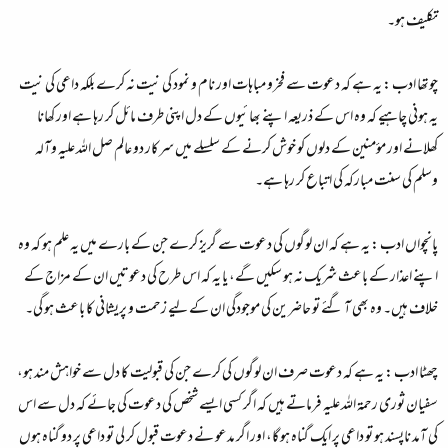
تکلیف ہو۔
چوتھا ادب :
یہ ہے کہ دعوت سے فخرو مباہات اور نام و نمود کی نیت نہ کرے بلکہ داعی کی نیت
یہ ہونی چاہیے کہ وہ اس کے ذریعہ اپنے بھائیوں کے دل اپنی طرف مائل کر رہا ہے اور کھانا
کھلانے اور مؤمنین کے دلوں کو خوش کرنے کے سلسلے میں سرکار دو عالم صل اللہ علیہ وآلہ
وسلم کی سنت مبارکہ کی اتباع کر رہا ہے۔
پانچواں ادب :
یہ ہے کہ ان لوگوں کی دعوت سے گریز کرے جن کے بارے میں یہ علم ہو کہ وہ
اپنے اعذار کے باعث شریک نہ ہو سکیں گے، یا یہ کہ اس طرح کی دعوتیں ان کے مزاج کے
خلاف ہیں۔ وہ بھی آ گئے تو حاضرین کی موجودگی ان کے لیے زحمت و پریشانی کا باعث ہو گی۔
چھٹا ادب :
یہ ہے کہ دعوت صرف ان لوگوں کی کرے جن کی قبولیت کا دل سے خواہش مند ہو،
سفیان ثوری رحمۃ اللہ علیہ فرماتے ہیں کہ اگر کسی ایسے شخص کی دعوت کی جائے کہ دل سے اس
کی آمد ناپسند ہو تو داعی پر ایک گناہ ہو گا، اور اگر مدعو نے دعوت قبول کر لی تو داعی پر دو گناہ ہوں