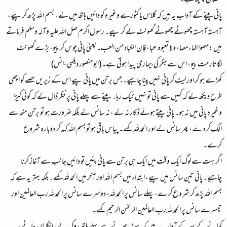
نقصان پہنچتا ہے۔
پانی پینے کے آداب یہ ہیں کہ گلاس یا کٹورے وغیرہ کو دائیں ہاتھ میں لے ، بسم اللہ پڑھ کر پیے،
آہستہ آہستہ چھوٹے چھوٹے گھونٹ لے کر پیے۔ رسول اکرم صل اللہ علیہ وآلہ وسلم فرماتے
ہیں :
مصوا الماء مصا، ولا تعبوه عبا، فإن الكباد من العب۔ یعنی پانی چوس کر پیو، بڑے گھونٹ
لگاتار مت پیو، اس سے جگر کی بیماری پیدا ہوتی ہے۔
(ابو منصور دیلمی-انس)
کھڑے ہو کر اور لیٹ کر پانی نہیں پینا چاہیے۔ جس برتن میں پانی پیے اس کے زیریں حصے کو اچھی
طرح دیکھ لے کہ کہیں سے پانی تو نہیں ٹپک رہا۔ پینے سے پہلے پانی پر نظر ڈال لے کہ کوئی کیڑا
وغیرہ پانی میں نہ ہو۔ پانی پیتے ہوئے ڈکار نہ لے ، نہ سانس لے بلکہ ضرورت ہو تو برتن منھ سے
الگ کر دے ، پھر سانس لے اور الحمدللہ کہے۔ پیاس باقی ہو تو بسم اللہ کہہ کر دوبارہ شروع
کرے۔
اگر بہت سے لوگ ایک وقت میں ایک ہی برتن سے پانی پئیں تو دائیں جانب سے آغاز کرنا
چاہیے۔ پانی تین سانس میں پیے، ابتداء میں بسم اللہ اور آخر میں الحمدللہ کہے۔ بلکہ بہتر یہ ہے کہ
بسم اللہ پڑھ کر شروع کرے، پہلے سانس پر الحمدللہ، دوسرے سانس پر الحمدللہ رب العالمین اور
تیسرے سانس پر الحمدللہ رب العالمین الرحمٰن الرحیم کہے۔