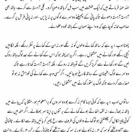
اللہ عنہ فرماتے ہیں کہ ایک طشت میں سب مل کر ہاتھ دھویا کرو۔ کلی آہستہ سے کرے، ہاتھ بھی
آہستہ آہستہ دھوئے تاکہ پانی کے چھینٹے دوسرے لوگوں پر نہ پڑیں ، اور نہ پانی فرش پر گرے۔
صاحب خانہ کو چاہیے کہ وہ اپنے مہمان کے ہاتھ خود دھلوائے۔
چھٹا ادب :
یہ ہے کہ ساتھ کھانے والوں کو نہ تکے اور نہ ان کے کھانے پر نظر رکھے، بلکہ نگاہیں
نیچی رکھے اور کھانے میں مشغول رہے۔ اگر یہ اندیشہ ہو کہ اس کے کھانے کے بعد لوگ ہاتھ روک
لیں گے اور کھانے سے گریز کریں گے تو ہاتھ نہ روکے ، بلکہ آہستہ آہستہ کھاتا رہے تاکہ
دوسرے لوگ اطمینان کے ساتھ فارغ ہو جائیں۔ اگر کسی وجہ سے کھانے کی خواہش نہ ہو تو
معذرت کر دے تاکہ لوگ بدستور کھانے میں مشغول رہیں۔
ساتواں ادب :
یہ ہے کہ کوئی ایسا کام نہ کرے جو دوسروں کو برا معلوم ہو ، مثلاً یہ کہ پیالے میں
ہاتھ نہ جھاڑے، نہ لقمہ اٹھاتے ہوئے کھانے کے برتنوں پر اپنا سر جھکائے۔ اگر منھ میں سے
کوئی چیز نکال کر پھینکنی ہو تو کھانے والوں کی طرف سے رخ پھیر کر بائیں ہاتھ سے نکالے۔ چکنائی
سے آلودہ لقمے کو سرکہ میں نہ ڈبوئے اور نہ سرکہ سے تر لقمے کو چکنائی کے برتن میں ڈالے۔ دانت