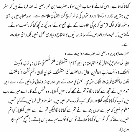
کھانا کھاتا ہے ، اس کھانے کا حساب نہیں ہو گا۔ حضرت ابن عمر رضی اللہ عنہ فرماتے ہیں کہ سفر
میں بہترین زاد راہ رکھنا اور دوستوں کی خاطر خرچ کرنا بڑائی کی علامت ہے۔ عہد صحابہ میں یہ بھی
دستور تھا کہ لوگ قرآن کریم کی تلاوت کے لیے جمع ہوتے اور کچھ نہ کچھ کھا کر رخصت ہوتے۔
کہتے ہیں کہ محبت اور اخلاص کے ساتھ بھائیوں کا اجتماع دنیاوی عمل نہیں بلکہ دینی عبادت
ہے۔
حضرت ابو ہریرہ رضی اللہ عنہ سے روایت ہے :
إنَّ اللَّهَ عزَّ وجلَّ يقولُ يَومَ القِيامَةِ: يا ابْنَ آدَمَ
اسْتَطْعَمْتُكَ فَلَمْ تُطْعِمْنِي، قالَ: يا رَبِّ وكيفَ
أُطْعِمُكَ؟ وأَنْتَ رَبُّ العالَمِينَ، قالَ: أما عَلِمْتَ أنَّه اسْتَطْعَمَكَ عَبْدِي فُلانٌ، فَلَمْ تُطْعِمْهُ؟ أما عَلِمْتَ
أنَّكَ لو أطْعَمْتَهُ لَوَجَدْتَ ذلكَ عِندِي
۔ یعنی قیامت کے دن اللہ سبحانہ وتعالیٰ فرمائیں گے ، اے ابن
آدم میں نے تجھ سے کھانا مانگا تو تم نے مجھے کھانا نہیں کھلایا۔ وہ شخص کہے گا۔ اے میرے رب
میں آپ کو کھانا کیسے کھلاتا حالانکہ آپ تو رب العالمین ہیں۔ اللہ عزوجل فرمائیں گے کیا تمہیں
معلوم نہیں کہ میرے فلاں بندے نے تم سے کھانا مانگا لیکن تم نے اسے نہیں کھلایا۔ کیا تم
نہیں جانتے کہ اگر تم اس کو کھانا کھلاتے تو اس کا ثواب میرے پاس پاتے۔ (صحیح مسلم-ابو
ہریرہ)۔