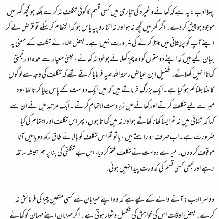
پہلا ادب:
یہ ہے کہ کھانے وغیرہ کی تیاری میں کسی قسم کا کوئی تکلف نہ کرے بلکہ جو کچھ گھر میں
موجود ہو پیش کر دے۔ اگر گھر میں کچھ نہ ہو اور نہ اتنا روپیہ پاس ہو کہ انتظام کر سکے تو قرض لے کر
اپنے آپ کو پریشانی میں مبتلا کرنے کی ضرورت نہیں ہے۔ بعض علماء نے تکلف کے معنی یہ
بیان کیے ہیں کہ اپنے دوستوں کو وہ چیز کھلائے جو خود نہ کھائے، یعنی معیار سے عمدہ اور قیمتی
کھانا انہیں کھلائے۔ فضیل ابن عیاض رحمۃ اللہ علیہ فرمایا کرتے تھے کہ تکلف کی وجہ سے لوگوں
کا ملنا جلنا کم ہو گیا ہے۔ ایک بزرگ فرماتے ہیں کہ میں ایک دوست کے پاس جایا کرتا تھا، وہ
میرے لیے تکلف کرتے اور کھانے میں زبردست اہتمام کرتے ۔ ایک مرتبہ میں نے ان سے
کہا کہ تنہائی میں نہ تم ایسا کھانا کھاتے ہو اور نہ میں کھاتا ہوں، پھر اس تکلف اور اہتمام کی کیا
ضرورت ہے۔ اب صرف دو راستے ہیں ، یا تو تم اس تکلف کو بالائے طاق رکھ دو یا میں آنا
موقوف کر دوں۔ میرے دوست نے تکلف ختم کر دیا، اس بے تکلفی کی بنا پر ہم ہمیشہ ساتھ
رہے اور کبھی کسی قسم کی کدورت پیدا نہیں ہوئی۔
دوسرا ادب:
آنے والے کے لیے ہے کہ وہ اپنے میزبان سے کسی متعین چیز کی فرمائش نہ
کرے۔ بعض اوقات اس کی خواہش کی تکمیل دشوار ہوتی ہے۔ اگر میزبان اپنے مہمان کو کھانے