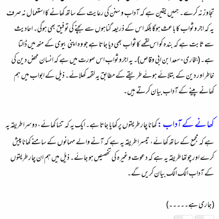
تجاوز نہ کرے۔ ہمیں یقین ہے کہ آداب و سنن کی رعایت کے ساتھ کھانے کا استعمال نہ صرف
یہ کہ اجر و ثواب کا باعث ہوگا بلکہ اس کے ذریعہ گناہوں سے بچنے کی توفیق بھی ہوگی۔ احادیث
سے ثابت ہے کہ
بندہ کو اس لقمے کا ثواب بھی دیا جاتا ہے جو وہ اپنی بیوی کے منھ میں ڈالتا
ہے۔
(بخاری-سعد ابن ابی وقاص)۔ یہ اجرو ثواب اس صورت میں ہے کہ انسان محض دین کی
خاطر اور دین کے بتلائے ہوئے طریقے کے مطابق یہ لقمہ کھلائے۔ ذیل کے ابواب میں ہم
کھانے پینے کے آداب بیان کرتے ہیں۔
کھانے کے آداب :
کھانا چار طریقوں پر کھایا جاتا ہے۔ ایک یہ کہ
تنہا کھائے
، دوسرا طریقہ یہ
ہے کہ
مجمع کے ساتھ کھائے
، تیسرا طریقہ یہ ہے کہ
آنے والے مہمانوں کے سامنے کھانا پیش
کرے
اور چوتھا طریقہ یہ ہے کہ
دعوت وغیرہ کی تخصیص
ہو جائے۔ ذیل میں ہم ان چار طریقوں
کے آداب الگ الگ بیان کریں گے۔
(جاری ہے۔۔۔۔۔)