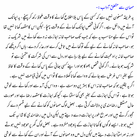
مہمان سے متعلق آداب:-
یہ طریقہ مسنون نہیں ہے کہ کسی کے پاس بلا اطلاع کھانے کا وقت ملحوظ رکھ کر پہنچے، یہ اچانک
آنے میں داخل ہے۔ اگر کوئی شخص اچانک کھانے کے وقت پہنچا ، لیکن اس کا مقصد کھانا نہیں تھا
تو اس کے لیے مناسب یہ ہے کہ جب تک صاحب خانہ اجازت نہ دے کھانے میں شریک نہ
ہو، صاحب خانہ کھانے کے لیے کہے تو کھانے میں تامل کرے اور عذر کر دے، ہاں اگر دیکھے کہ
صاحب خانہ براہ محبت کھانے کے لیے بلا رہا ہے اور دل سے اس کی شرکت کا متمنی ہے تو
شریک ہو جائے۔ اگر کوئی شخص بھوکا ہو اور اپنے کسی بھائی کے پاس کھانے کے وقت کا لحاظ
کیے بغیر اس غرض سے جائے کہ وہ اسے کھانا کھلا دے گا تو اس میں کوئی قباحت نہیں ہے۔
اگر یہ یقین ہو کہ صاحب خانہ اس کا بہترین دوست ہے ، وہ اس کی آمد سے اور کھانے سے خوش
ہوتا ہے ، تو اس کی اجازت کے بغیر بھی کھا سکتا ہے، کیونکہ اجازت کا مقصد رضا ہے اور صورت
حال مستقل رضا مندی پر دلالت کرتی ہے۔ بعض لوگ مہمانوں کو کھانے کے لیے قسم دے کر
مجبور کرتے ہیں اور صریح طور پر اجازت دے دیتے ہیں لیکن دل میں رضا مندی کا شائبہ تک
نہیں ہوتا۔ ایسے لوگوں کا کھانا اجازت کے باوجود مکروہ ہے۔ بعض لوگ گھر پر موجود نہیں ہوتے
اور نہ صراحتاً اجازت دیتے ہیں لیکن دل میں وہ مہمانوں کے آنے اور ان کے کھانے سے خوشی