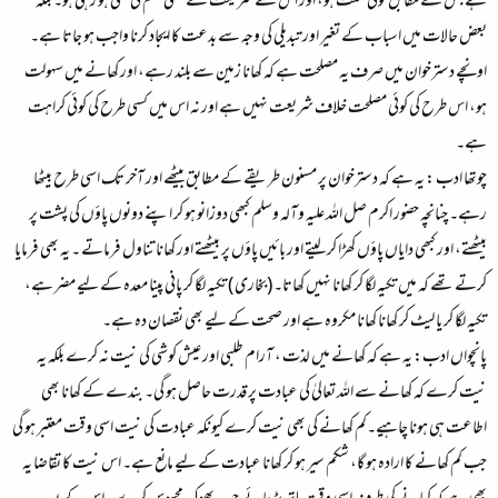
ہے جس کے مقابل کوئی سنت ہو، اور اس سے شریعت کے کسی حکم کی نفی ہو رہی ہو۔ بلکہ
بعض حالات میں اسباب کے تغیر اور تبدیلی کی وجہ سے بدعت کا ایجاد کرنا واجب ہو جاتا ہے۔
اونچے دسترخوان میں صرف یہ مصلحت ہے کہ کھانا زمین سے بلند رہے، اور کھانے میں سہولت
ہو، اس طرح کی کوئی مصلحت خلاف شریعت نہیں ہے اور نہ اس میں کسی طرح کی کوئی کراہت
ہے۔
چوتھا ادب :
یہ ہے کہ دسترخوان پر مسنون طریقے کے مطابق بیٹھے اور آخر تک اسی طرح بیٹھا
رہے۔ چنانچہ حضور اکرم صل اللہ علیہ وآلہ وسلم کبھی دوزانو ہو کر اپنے دونوں پاؤں کی پشت پر
بیٹھتے، اور کبھی دایاں پاؤں کھڑا کر لیتے اور بائیں پاؤں پر بیٹھتے اور کھانا تناول فرماتے ۔ یہ بھی فرمایا
کرتے تھے کہ میں تکیہ لگا کر کھانا نہیں کھاتا۔ (بخاری ) تکیہ لگا کر پانی پینا معدہ کے لیے مضر ہے،
تکیہ لگا کر یا لیٹ کر کھانا کھانا مکروہ ہے اور صحت کے لیے بھی نقصان دہ ہے۔
پانچواں ادب:
یہ ہے کہ کھانے میں لذت ، آرام طلبی اور عیش کوشی کی نیت نہ کرے بلکہ یہ
نیت کرے کہ کھانے سے اللہ تعالیٰ کی عبادت پر قدرت حاصل ہو گی۔ بندے کے کھانا بھی
اطاعت ہی ہونا چاہیے۔کم کھانے کی بھی نیت کرے کیونکہ عبادت کی نیت اسی وقت معتبر ہو گی
جب کم کھانے کا ارادہ ہو گا، شکم سیر ہو کر کھانا عبادت کے لیے مانع ہے۔ اس نیت کا تقاضا یہ