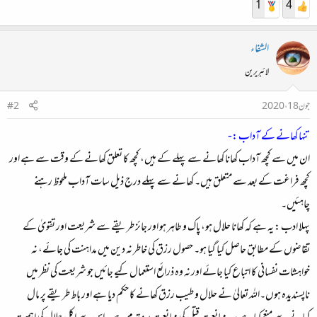
1
4
الشفاء
لائبریرین
جون 18، 2020
#2
تنہا کھانے کے آداب :-
ان میں سے کچھ آداب کھانا کھانے سے پہلے کے ہیں، کچھ کا تعلق کھانے کے وقت سے ہے اور
کچھ فراغت کے بعد سے متعلق ہیں۔ کھانے سے پہلے درج ذیل سات آداب ملحوظ رہنے
چاہئیں۔
پہلا ادب :
یہ ہے کہ کھانا حلال ہو، پاک و طاہر ہو اور جائز طریقے سے شریعت اور تقویٰ کے
تقاضوں کے مطابق حاصل کیا گیا ہو۔ حصول رزق کی خاطر نہ دین میں مداہنت کی جائے، نہ
خواہشات نفسانی کا اتباع کیا جائے اور نہ وہ ذرائع استعمال کیے جائیں جو شریعت کی نظر میں
ناپسندیدہ ہوں۔اللہ تعالیٰ نے حلال و طیب رزق کھانے کا حکم دیا ہے اور باط طریقے پر مال