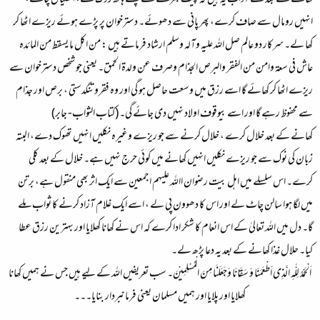
کھانے کے بعد کے آداب یہ ہیں کہ پیٹ بھرنے سے پہلے ہاتھ روک لے، انگلیاں چاٹے،
انہیں رومال سے صاف کرے، پھر پانی سے دھوئے۔ دسترخوان پر پڑے ہوئے ریزے اٹھا کر
کھا لے۔ سرکار دو عالم صل اللہ علیہ وآلہ وسلم ارشاد فرماتے ہیں :
من اکل ما یسقط من المائدہ
عاش فی سعۃ وامن من الفقر والبرص الجذام وصرف عن ولدۃ الحمق۔ یعنی جو شخص دسترخوان سے
ریزے اٹھا کر کھائے گا اسے رزق میں وسعت حاصل ہو گی اور وہ فقرو تنگدستی ، برص اور جذام
سے محفوظ رہے گا اور اسے بیوقوف اولاد نہیں دی جائے گی۔
(کتاب الثواب- جابر)
کھانے کے بعد خلال کرے ، خلال کرنے سے جو ریزے وغیرہ نکلیں انہیں تھوک دے، البتہ
زبان کی نوک سے جو ریزے نکلیں انہیں کھانے میں کوئی حرج نہیں ہے۔ خلال کے بعد کلی
کرے۔ اس سلسلے میں اہل بیت رضوان االلہ علیہم اجمعین سے ایک اثر بھی منقول ہے، برتن
میں لگا ہوا سالن چاٹ لے اور اس کا دھوون پی لے ، اسے ایک غلام آزاد کرنے کا ثواب ملے
گا۔ دل میں اللہ تعالیٰ کے اس انعام کا شکر ادا کرے کہ اس نے کھانا کھلایا اور بہترین رزق عطا
کیا۔ حلال غذا کھانے کے بعد یہ دعا پڑھ لے۔
اَلْحَمْدُ لِلّٰہِ الَّذِی اَطْعَمَنَا وَ سَقَانَا وَجَعَلَنَا مِنَ الْمُسْلِمِیْنَ۔ سب تعریفیں اللہ کے لیے ہیں جس نے ہمیں کھانا
کھلایا اور پلایا اور ہمیں مسلمان یعنی فرمانبردار بنایا۔۔۔