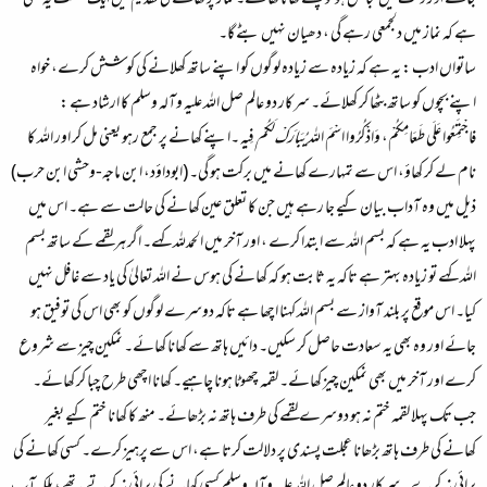
جائے اور وقت میں گنجائش ہو تو پہلے کھانا کھا لے۔ نماز پر کھانے کی تقدیم میں ایک حکمت یہ بھی
ہے کہ نماز میں دلجمعی رہے گی ، دھیان نہیں بٹے گا۔
ساتواں ادب :
یہ ہے کہ زیادہ سے زیادہ لوگوں کو اپنے ساتھ کھلانے کی کوشش کرے، خواہ
اپنے بچوں کو ساتھ بٹھا کر کھلائے۔ سرکار دو عالم صل اللہ علیہ وآلہ وسلم کا ارشاد ہے :
فاجْتَمِعُوا عَلَى طَعَامِكُمْ، وَاذْكُرُوا اسْمَ اللہ
يُبَارَكْ لَكُمْ
فِيهِ ۔اپنے کھانے پر جمع رہو یعنی مل کر اور اللہ کا
نام لے کر کھاؤ، اس سے تمہارے کھانے میں برکت ہو گی۔
(ابوداؤد، ابن ماجہ-وحشی ابن حرب)
ذیل میں وہ آداب بیان کیے جا رہے ہیں جن کا تعلق عین کھانے کی حالت سے ہے۔ اس میں
پہلا ادب یہ ہے کہ بسم اللہ سے ابتدا کرے ، اور آخر میں الحمدللہ کہے۔ اگر ہر لقمے کے ساتھ بسم
اللہ کہے تو زیادہ بہتر ہے تاکہ یہ ثابت ہو کہ کھانے کی ہوس نے اللہ تعالیٰ کی یاد سے غافل نہیں
کیا۔ اس موقع پر بلند آواز سے بسم اللہ کہنا اچھا ہے تاکہ دوسرے لوگوں کو بھی اس کی توفیق ہو
جائے اور وہ بھی یہ سعادت حاصل کر سکیں۔ دائیں ہاتھ سے کھانا کھائے۔ نمکین چیز سے شروع
کرے اور آخر میں بھی نمکین چیز کھائے۔ لقمہ چھوٹا ہونا چاہیے۔ کھانا اچھی طرح چبا کر کھائے۔
جب تک پہلا لقمہ ختم نہ ہو دوسرے لقمے کی طرف ہاتھ نہ بڑھائے۔ منھ کا کھانا ختم کیے بغیر
کھانے کی طرف ہاتھ بڑھانا عجلت پسندی پر دلالت کرتا ہے، اس سے پرہیز کرے۔ کسی کھانے کی