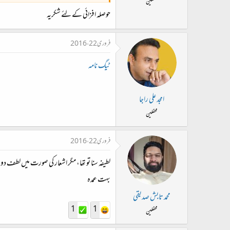
محفلین
حوصلہ افزائی کے لئے شکریہ
فروری 22، 2016
ٹیگ نامہ
امجد علی راجا
محفلین
فروری 22، 2016
لطیفہ سنا تو تھا، مگر اشعار کی صورت میں لطف دوبال
بہت عمدہ
محمد تابش صدیقی
1
1
محفلین