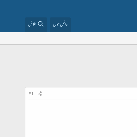
داخل ہوں
تلاش
#1