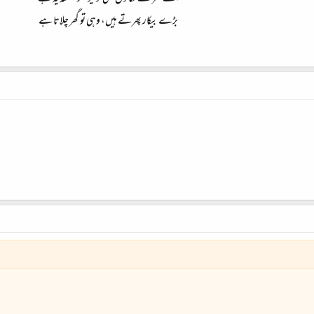
بڑے بیکار پھرتے ہیں، وہی تو گھر چلاتا ہے​