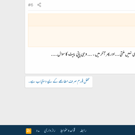
#6
یں ملتی ...اور پھر آخر میں ۔ ... وہی پاپی پیٹ کا سوال ....
محفل فورم صرف مطالعے کے لیے دستیاب ہے۔
رابطہ
قواعد و ضوابط
راز داری
مدد
R