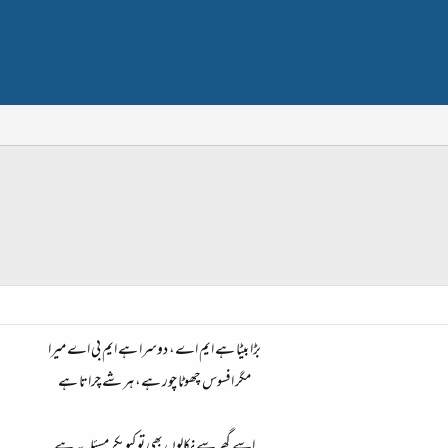
بڑا بیٹا ہے ایم اے، دوسرا ہے ایم بی اے میرا​
مگر افسوس چھوٹا چور ہے، ہر شے چراتا ہے​
اسے گھر سے نکالوں بھی تو کیوںکر مسئلہ یہ ہے​