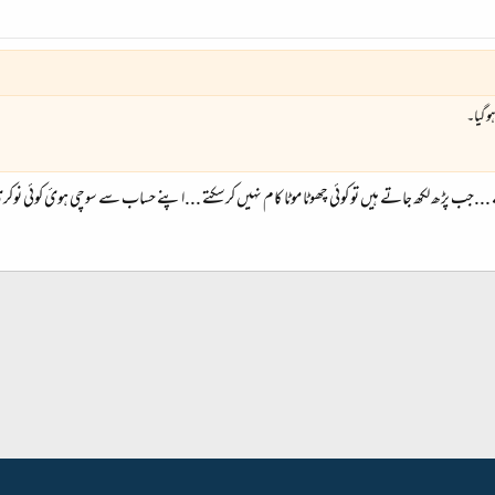
و گیا۔
.جب پڑھ لکھ جاتے ہیں تو کوئی چھوٹا موٹا کام نہیں کرسکتے ...اپنے حساب سے سوچی ہوئ کوئی نوکری نہ
شامل کریں