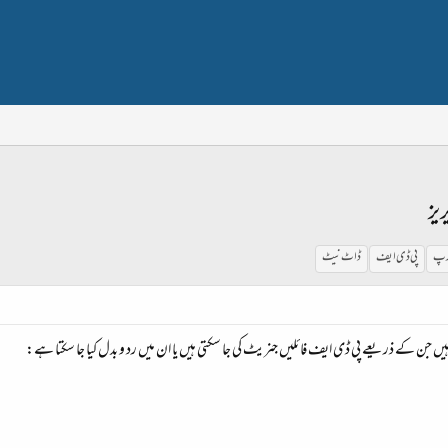
یز
رپ
پی ڈی ایف
ڈاٹ نیٹ
یں جن کے ذریعے پی ڈی ایف فائلیں جنریٹ کی جا سکتی ہیں یا ان میں رد و بدل کیا جا سکتا ہے: