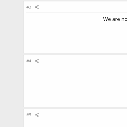
#3
We are no
#4
#5