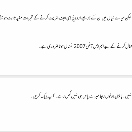
ا ہے لیکن میرے خیال میں ان کے ذریعے اردو پی ڈی ایف جنریٹ کرنے کے تجربات مفید ثابت ہو سکت
ے کے لیے ایم ایس آفس 2007 انسٹال ہونا ضروری ہے۔
فعال نہیں۔ یا شاید دونوں ربط میرے پاس ہی نہیں کھل رہے۔ آپ چیک کریں۔