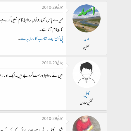
جولائی 29، 2010
میرے پاس بھی دونوں روابط کام نہیں کر رہے 
کا پیغام آتا ہے۔
پی ڈی ایف شارپ کا ربط یہ ہے
۔
اسد
محفلین
جولائی 29، 2010
میں نے روابط درست کر دیے ہیں۔ ایک اور لائبری
نبیل
تکنیکی معاون
جولائی 29، 2010