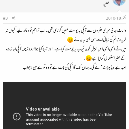
محفلین
اکتوبر 18، 2010
#3
وارث بھائی میری نظروں سے آپکی یہ پوسٹ نہیں گزری تھی ۔ اب تراجم تو دیکھ لیے، کیوں نہ
فریدہ خانم کی زبانی اسے سن بھی لیا جائے
میں نے ابھی ابھی اس غزل کو یو ٹیوب پر پوسٹ کیا ہے۔ اور آپکا کیا ہوا اردو ترجمہ آپکی اجازت
کے بغیر استعمال کر لیا ہے
۔
امید ہے ویڈیو پسند آئے گی۔ جہاں تک گائیکی کی بات ہے تو وہ تو ہے ہی لاجواب