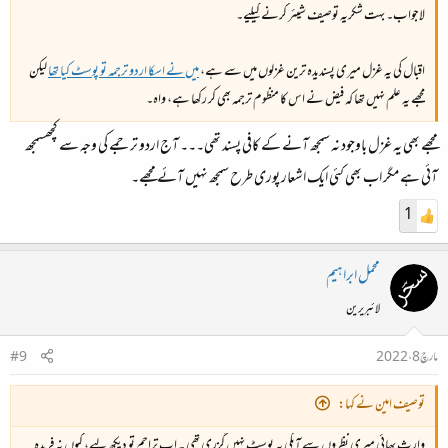
لاجواب۔ بہت شکریہ توصیف شیئر کرنے کیلیے۔
اقبال کی یہ غزل میری پسندیدہ ترین غزلوں میں سے ہے،
میں نے اسکا اردو ترجمہ تو پوسٹ کیا تھا
لیکن
مجھے یہ علم نہیں تھا کہ فیض نے اس کا منظوم ترجمہ بھی کر رکھا ہے، واہ۔
مجھے بھی یہ غزل باوجود نہ سمجھ آنے کے کافی پسند تھی۔۔۔ آج اردو ترجمے کی وجہ سے کچھسمجھ
آئی ہے مگر اب بھی کئی ایک اشعار پوری طرح سمجھ نہیں آئے مجھے۔
1
محمل ابراہیم
لائبریرین
مارچ 8، 2022
#9
توصیف امین نے کہا:
وارث بھائی میری نظروں سے آپکی یہ پوسٹ نہیں گزری تھی ۔ اب تراجم تو دیکھ لیے، کیوں نہ فریدہ