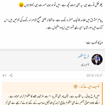
چلو نقل تو ہے ہی، یہ بھی بہت کچھ ہے، میں تو صرف حسرت ہی رکھتا ہوں
پیامِ مشرق میں علامہ کا ایک منفرد رنگ ہے، عاشقانہ یعنی صحیح شاعرانہ رنگ کی غزلیں ہیں اس
کتاب میں اور شاید اسی لیے شعرا میں زیادہ مقبول ہے۔
ویڈیو خوب ہے!
فرخ منظور
لائبریرین
اکتوبر 19، 2010
#7
توصیف امین نے کہا:
نہیں فرخ بھائی۔ یہ انتخاب ہے۔ لیکن پھر بھی تقریبا ۶۰ سے ستر فیصد حصے کا منظوم ترجمہ موجود ہے۔
اسکے علاوہ صوفی تبسم نے بھی منظوم پنجابی ترجمہ کیا تھا فیض صاحب کے کئے ہوئے ترجمے سے بھی کم