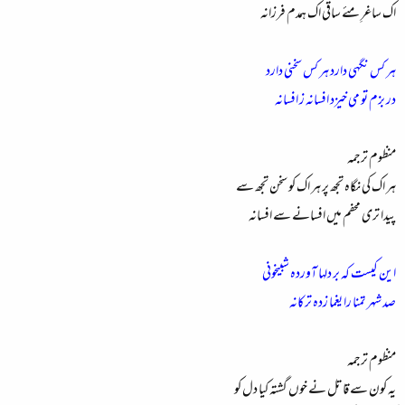
اک ساغرِ مئے ساقی اک ہمدم فرزانہ
ہر کس نگہی دارد ہر کس سخنی دارد
در بزم تو می خیزد افسانہ ز افسانہ
منظوم ترجمہ
ہر اک کی نگاہ تجھ پر ہر اک کو سخن تجھ سے
پیدا تری محفم میں افسانے سے افسانہ
این کیست کہ بر دلہا آوردہ شبیخونی
صد شہر تمنا را یغما زدہ ترکانہ
منظوم ترجمہ
یہ کون سے قاتل نے خوں گشتہ کیا دل کو