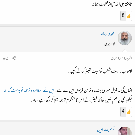
نا پختہ ہی اٹھ آیا از خلوت میخانہ
8
محمد وارث
لائبریرین
اکتوبر 18، 2010
#2
لاجواب۔ بہت شکریہ توصیف شیئر کرنے کیلیے۔
اقبال کی یہ غزل میری پسندیدہ ترین غزلوں میں سے ہے،
میں نے اسکا اردو ترجمہ تو پوسٹ کیا تھا
لیکن مجھے یہ علم نہیں تھا کہ فیض نے اس کا منظوم ترجمہ بھی کر رکھا ہے، واہ۔
4
توصیف امین