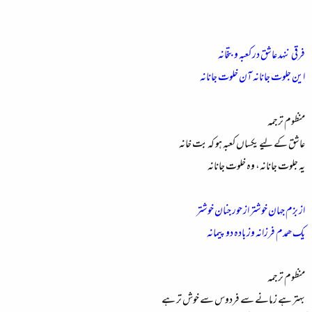
ء
فرقی ننہد عاشق در کعبہ و بتخانہ
این جلوت جانانہ آن خلوت جانانہ
منظوم ترجمہ
عاشق کے لیے یکساں کعبہ ہو کہ بت خانہ
یہ جلوت جانانہ، وہ خلوت جانانہ
از بزم جہان خوشتر از حور جنان خوشتر
یک ھمدم فرزانہ وز بادہ دو پیمانہ
منظوم ترجمہ
بہتر ہے زمانے سے فردوس سے خوش تر ہے