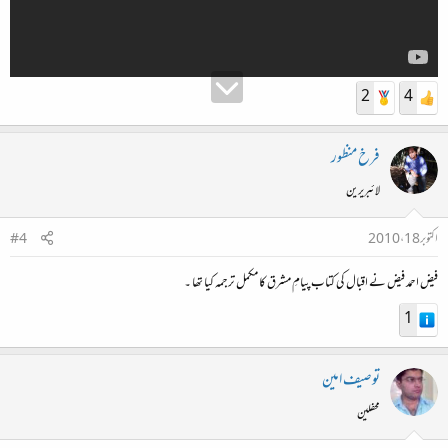
2
4
فرخ منظور
لائبریرین
اکتوبر 18، 2010
#4
فیض احمد فیض نے اقبال کی کتاب پیامِ مشرق کا مکمل ترجمہ کیا تھا ۔
1
توصیف امین
محفلین