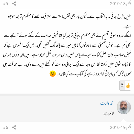
اکتوبر 18، 2010
#5
نہیں فرخ بھائی۔ یہ انتخاب ہے۔ لیکن پھر بھی تقریبا ۶۰ سے ستر فیصد حصے کا منظوم ترجمہ موجود
ہے۔
اسکے علاوہ صوفی تبسم نے بھی منظوم پنجابی ترجمہ کیا تھا فیض صاحب کے کئے ہوئے ترجمے سے
بھی کم ہے۔ خوش قسمتی سے ہ دونوں کتابیں میرے ہاتھ لگ گئیں تھی۔ بس ایک افسوس ہے کہ
فیض صاحب والی اصل کتاب میرے پاس نہیں رہی صرف نقل موجود ہے۔میں ان دنوں فارسی
کا زیادہ شوق نہیں رکھتا تھا اس وجہ سے ایک ایرانی دوست کو تحفے میں دے دی۔ اب حماقت ہی
کہوں گا کہ کسی ایرانی کو اردو ترجمے کی کتاب سے کیا فائدہ۔
3
محمد وارث
لائبریرین
اکتوبر 19، 2010
#6