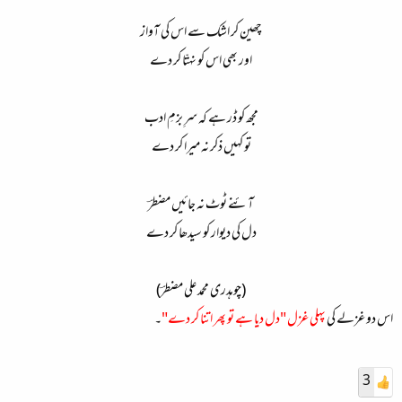
چھین کر اشک سے اس کی آواز
اور بھی اس کو نہتّا کر دے
مجھ کو ڈر ہے کہ سرِ بزمِ ادب
تو کہیں ذکر نہ میرا کر دے
آئنے ٹوٹ نہ جائیں مضطرؔ
دل کی دیوار کو سیدھا کر دے
(چوہدری محمد علی مضطرؔ)
اس دو غزلے کی
پہلی غزل "دل دیا ہے تو پھر اتنا کر دے"
۔
3