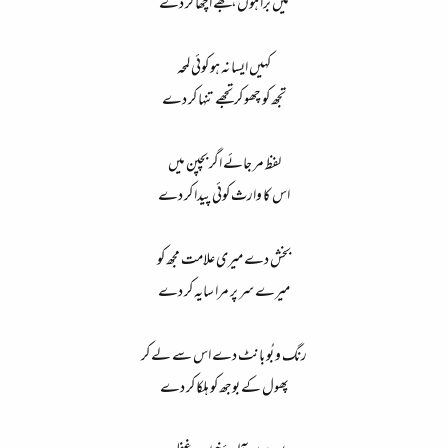
میں بُرا ہوں، مجھے اچھا کر دے
کہیں ایسا نہ ہو کوئی لمحہ
تجھ کو چھو کر تجھے تنہا کر دے
لفظ مر جائے اگر بچپن میں
اس کا وارث کوئی پیدا کر دے
بخش دے میری علامت مجھ کو
میرے سر پر مرا سایہ کر دے
رنگ و بُو بانٹ دے اس سے لے کر
پھول کے بوجھ کو ہلکا کر دے