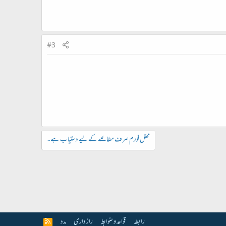
#3
محفل فورم صرف مطالعے کے لیے دستیاب ہے۔
رابطہ
قواعد و ضوابط
راز داری
مدد
R