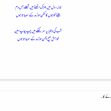
خانہء دل میں بھڑک اٹھتے ہیں شعلے جس دم
جلتے خوابوں کا کفن اوڑھ کے سوجاتا ہوں
شب کی دہلیز پہ سر رکھکےمیں چپ چاپ امین
خواہشِ صبحِ چمن اوڑھ کے سوجاتا ہوں
کرنے کا۔