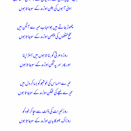
اپنی آہوں کی جلن اوڑھ کے سوجاتا ہوں
چھوڑ جاتے ہیں جو احباب میرے آنگن میں
تلخ لفظوں کی چبھن اوڑھ کے سوجاتا ہوں
روز دھرتی کو بناتا ہوں میں بستر اپنا
اور پھر سر پہ گگن اوڑھ کے سوجاتا ہوں
تیرے احساس کی خوشبو کو بسا کر دل میں
تیرے لہجے کی تھکن اوڑھ کے سوجاتا ہوں
روز خیرات کی ذلت سے بچا کر خود کو
روز اک بھوکا بدن اوڑھ کے سوجاتا ہوں