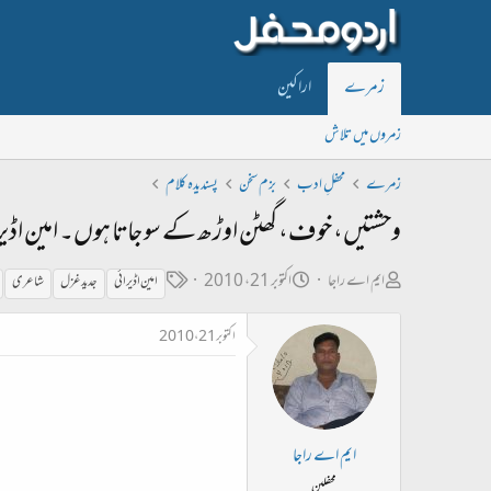
زمرے
اراکین
زمروں میں تلاش
زمرے
محفلِ ادب
بزم سخن
پسندیدہ کلام
وحشتیں، خوف، گھٹن اوڑھ کے سو جاتا ہوں۔ امین اڈ
ص
ت
ٹ
ایم اے راجا
اکتوبر 21، 2010
امین اڈیرائی
جدید غزل
شاعری
ا
ا
ی
اکتوبر 21، 2010
ح
ر
گ
ب
ی
ل
خ
ڑ
ا
ایم اے راجا
ی
ب
محفلین