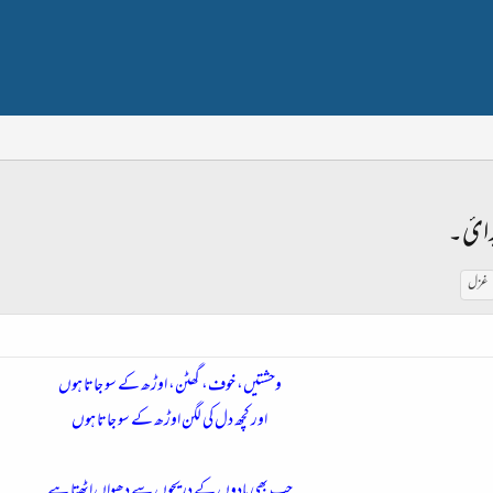
یرائ۔
غزل
وحشتیں، خوف، گھٹن، اوڑھ کے سو جاتا ہوں
اور کچھ دل کی لگن اوڑھ کے سو جاتا ہوں
جب بھی یادوں کے دریچوں سے دھواں اٹھتا ہے