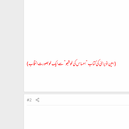
( امین اڈیرائ کی کتاب “ احساس کی خوشبو“ سے ایک خوبصورت انتخاب )​
#2