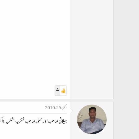
4
اکتوبر 25، 2010
جیلانی صاحب اور سخنور صاحب شکریہ، شکریہ ادا 