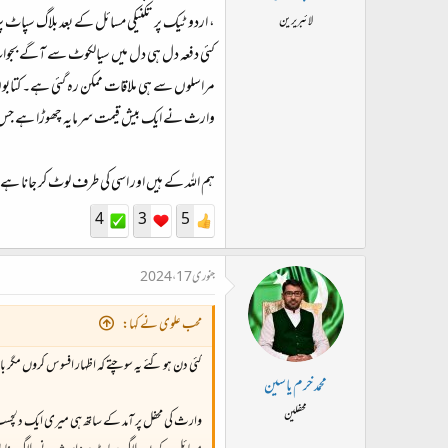
، اردو ٹیک پر تکنیکی مسائل کے بعد بلاگ سپاٹ پر
لائبریرین
کئی دفعہ دل ہی دل میں سیالکوٹ سے آگے بجوات ج
مراسلوں سے ہی ملاقات ممکن رہ گئی ہے۔ کتابوں کا 
وارث نے ایک بیش قیمت سرمایہ چھوڑا ہے ج
ہم اللہ کے ہیں اور اسی کی طرف لوٹ کر جانا ہے
4
3
5
جنوری 17، 2024
محب علوی نے کہا:
کئی دن ہو گئے یہ سوچتے کہ اظہار افسوس کروں مگر 
محمد خرم یاسین
محفلین
وارث کی محفل پر آمد کے ساتھ ہی میری ایک دلچسپ نوک