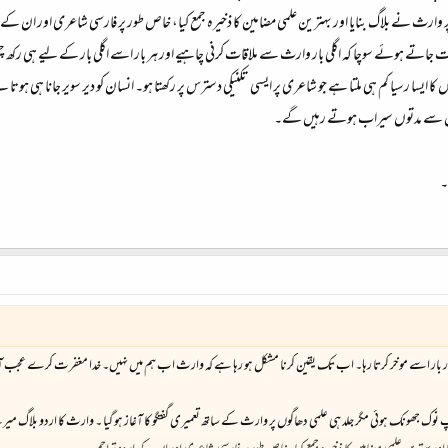
 وارث نے بلاگ بنایا اور بہترین علمی مضامین کا ذخیرہ جمع کیا، خاص طور پر فارسی شاعری اور ان کے ا
اتے ہوئے سوچا کہ اگلی بار وارث سے ملاقات کرنی چاہیے اور ہر بار اسے اگلی بار کے لیے ہی رکھ چ
ایسا رسیا کم ہی ملتا ہے جو شاعری پر ایسی تکنیکی دسترس پر رکھتا ہو۔ انسان کو دیر سویر جانا ہی ہوت
س سے مدتوں سیراب ہوتے رہیں گے۔
۔
بار بار اسے موخر کرتا رہا۔ اب تک یقین کرنا مشکل ہو رہا ہے کہ وارث اب ہم میں نہیں۔ خدا مغفرت کرے عجب آزا
 جھونک ہوئی مگر جلد ہی علمی دھاگوں پر وارث کے ساتھ تعمیری گفتگو کا آغاز ہو گیا ۔ وارث کا اردو بلاگ میرے اصرار