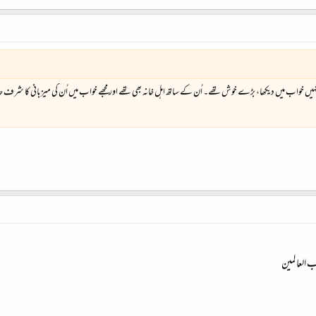
انہیں خواب میں دیکھا، بڑے خوش تھے۔ اُن کے ساتھ اہل خانہ بھی تھے اور مجھے خواب میں اُن کی میزبانی کا شرف ح
 العا لمین