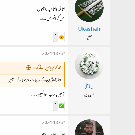
انا لله وانا اليه راجعون
سن کر افسوس ہے َ
Ukashah
1
محفلین
جنوری 18، 2024
محمد خرم یاسین نے کہا:
اللہ تعالیٰ ان کے درجات بلند فرمائے ۔ آمین
سیما علی
آمین یا رب العا لمین۔۔۔
لائبریرین
1
جنوری 18، 2024