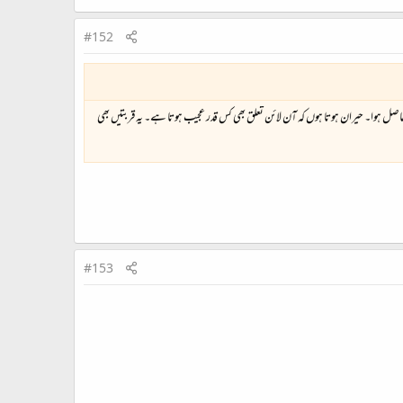
#152
اصل ہوا۔ حیران ہوتا ہوں کہ آن لائن تعلق بھی کس قدر عجیب ہوتا ہے۔ یہ قربتیں بھی
#153