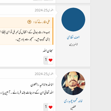
جنوری 25، 2024
علی وقار نے کہا:
جب وارث بھائی کے انتقال کی خبر ملی تو اسی ہفتے 
الف نظامی
بڑی عجیب ہیں۔ سمجھ سے باہر ہیں۔
لائبریرین
سبحان اللہ
1
جنوری 25، 2024
انا لله وانا اليه راجعون
اللہ تعالیٰ ان کے درجات بلند فرمائے ۔آمین یا رب
خالد محمود چوہدری
1
محفلین