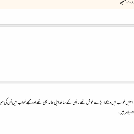
گہ دے آمین
ے انہیں خواب میں دیکھا، بڑے خوش تھے۔ اُن کے ساتھ اہل خانہ بھی تھے اور مجھے خواب میں اُن کی م
ے باہر ہیں۔