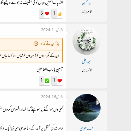
ت
اللہ پاک انھیں وہاں کوئی تکلیف نہ ہونے دیجیے 
جاسمن
د
لائبریرین
5
1
ا
ء
جنوری 11، 2024
جاسمن نے کہا:
ان کے گھر والوں کو ڈھیروں خوشیاں اور آسانیاں عط
سیما علی
آمین یا رب العا لمین
لائبریرین
1
1
جنوری 16، 2024
کئی دن ہو گئے یہ سوچتے کہ اظہار افسوس کروں م
وارث کی محفل پر آمد کے ساتھ ہی میری ایک دلچسپ ن
محب علوی