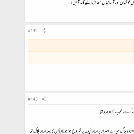
وں خوشیاں اور آسانیاں عطا فرمائیے گا۔ آمین!
#142
#143
رت کرے عجب آزاد مرد تھا ۔
بلاگ میرے اصرار پر اردو ٹیک پر شروع ہوا جو غالباً ان کا پہلا اردو بلاگ تھا