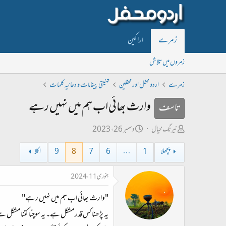
زمرے
اراکین
زمروں میں تلاش
زمرے
اردو محفل اور محفلین
تہنیتی پیغامات و دعائیہ کلمات
وارث بھائی اب ہم میں نہیں رہے
تاسف
ص
ت
نیرنگ خیال
دسمبر 26، 2023
ا
ا
پچھلا
1
…
6
7
8
9
اگلا
ح
ر
ب
ی
جنوری 11، 2024
ل
خ
"وارث بھائی اب ہم میں نہیں رہے"
ڑ
ا
ی
ب
یہ پڑھنا کس قدر مشکل ہے۔ یہ سوچنا کتنا مشکل 