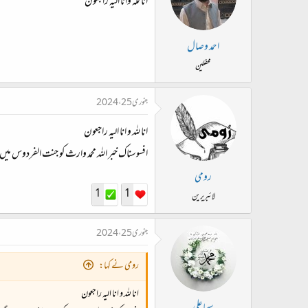
انا للّٰہ وانا الیہ راجعون
احمد وصال
محفلین
جنوری 25، 2024
انا للہ و انا الیہ راجعون
افسوسناک خبر اللہ محمد وارث کو جنت الفردوس می
رومی
1
1
لائبریرین
جنوری 25، 2024
رومی نے کہا:
انا للہ و انا الیہ راجعون