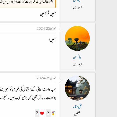
سیما علی
افسوسناک خبر اللہ محمد وارث کو جنت الفردوس میں ج
لائبریرین
آمین ثم آمین
جنوری 25، 2024
آمین!
جاسمن
لائبریرین
جنوری 25، 2024
جب وارث بھائی کے انتقال کی خبر ملی تو اسی ہفت
ہوتا ہے۔ یہ قربتیں بھی بڑی عجیب ہیں۔ سمجھ س
علی وقار
2
3
محفلین