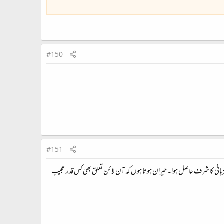
#150
#151
یزبانی کا شرف حاصل ہوا۔ حیران ہوتا ہوں کہ آن لائن تعلق بھی کس قدر عجیب