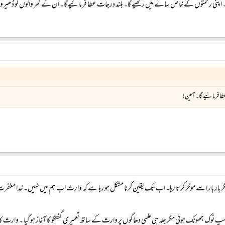
گا۔ اپنی رحمتوں کے خاص سائے میں رکھیے گا۔ بلند درجات عطا فرمائیے گا۔ ان کے گھر والوں کو ڈھیر
ا فرمائیے گا۔ آمین!
گر بار بار اسے موخر کرتا رہا۔ اب تک یقین کرنا مشکل ہو رہا ہے کہ وارث اب ہم میں نہیں۔ خدا مغف
وک جھونک ہوئی مگر جلد ہی علمی دھاگوں پر وارث کے ساتھ تعمیری گفتگو کا آغاز ہو گیا ۔ وارث کا اردو 