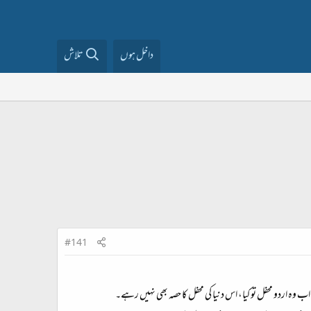
داخل ہوں
تلاش
#141
وہ اردو محفل تو کیا، اس دنیا کی محفل کا حصہ بھی نہیں رہے۔