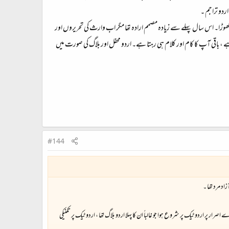
ردو تراجم ۔
ھوڑا۔ اس سال پہلے سے زیادہ مصمم ارادہ تھا مگر اب وارث کی تحریروں اور
ا ہے ، باقی آپ کا کام اور کلام ہی رہتا ہے۔ اردو محفل اور بلاگ کی صورت میں
#144
د مرد تھا ۔
 پر اردو ٹیک پر شروع ہوا جو غالباً ان کا پہلا اردو بلاگ تھا ، اردو ٹیک پر تکنیکی