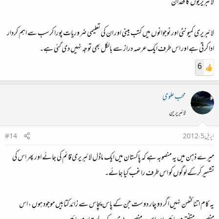
لائبریریوں کا فقدان
لائبریری کمیونٹی اور نوجوانوں میں کتب بینی اور ان کی تعلیمی ضروریات پورا کرسب سے اہم کردار
ادا کرتی ہے اور اس طرف ایک عرصہ دراز سے بالکل بھی توجہ نہیں دی گئی ہے۔
6
محب علوی
لائبریرین
اپریل 5، 2012
#14
میرے ذہن میں یہ منصوبہ ہے کہ پاکستان میں ایک ماڈل لائبریری قائم کی جائے اور پھر اس کی
تشہیر کرکے لوگوں کو اس طرف راغب کیا جائے۔
یہ کام اتنا کٹھن نہیں اگر دو چار دوست جن کے پاس پچاس سے زائد کتابیں موجود ہوں ، اس