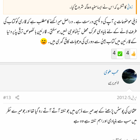
زونی
کا شکریہ کہ اس نے ایسا مفید دھاگہ شروع کیا۔
ذیلی موضوعات پر آپ کی دلچسپی درست ہے۔ دراصل میرا کہنے کا مطلب ہے کہ قاری کو کتاب کی
طرف لانے کے لئے بنیادی محرک محض ٹیکنالوجی نہیں ہوسکتی۔ قارئین بالخصوص ترقی پذیر دنیا
کے قارئین میں کتاب بینی سے دوری کی وجوہات کافی گہری ہیں۔
4
4
محب علوی
لائبریرین
اپریل 5، 2012
#13
عثمان کی پوسٹس پڑھنے کے بعد میرے ذہن میں جو نکتہ آتے آتے رہ گیا تھا اور جو میرے نظر
میں سب سے بنیادی اور اہم نکتہ ہے وہ ہے