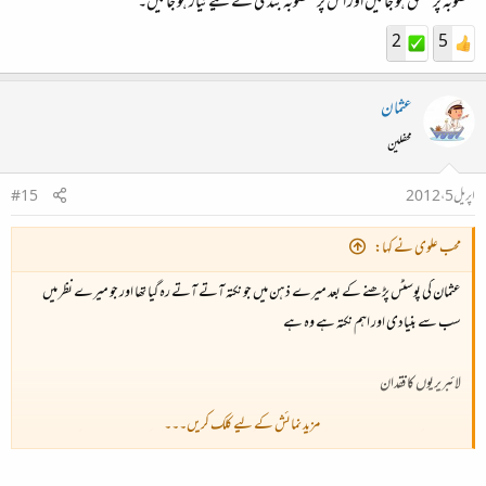
منصوبہ پر متفق ہو جائیں اور اس پر منصوبہ بندی کے لیے تیار ہو جائیں۔
2
5
عثمان
محفلین
اپریل 5، 2012
#15
محب علوی نے کہا:
عثمان کی پوسٹس پڑھنے کے بعد میرے ذہن میں جو نکتہ آتے آتے رہ گیا تھا اور جو میرے نظر میں
سب سے بنیادی اور اہم نکتہ ہے وہ ہے
لائبریریوں کا فقدان
مزید نمائش کے لیے کلک کریں۔۔۔
لائبریری کمیونٹی اور نوجوانوں میں کتب بینی اور ان کی تعلیمی ضروریات پورا کرسب سے اہم کردار ادا
کرتی ہے اور اس طرف ایک عرصہ دراز سے بالکل بھی توجہ نہیں دی گئی ہے۔