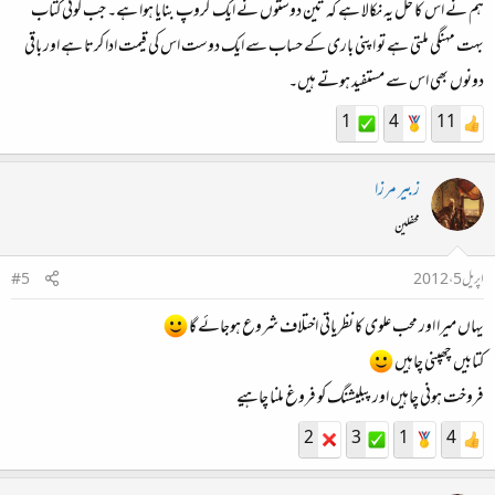
ہم نے اس کا حل یہ نکالا ہے کہ تین دوستوں نے ایک گروپ بنایا ہوا ہے۔ جب کوئی کتاب
بہت مہنگی ملتی ہے تو اپنی باری کے حساب سے ایک دوست اس کی قیمت ادا کرتا ہے اور باقی
دونوں بھی اس سے مستفید ہوتے ہیں۔
1
4
11
زبیر مرزا
محفلین
اپریل 5، 2012
#5
یہاں میرا اور محب علوی کا نظریاتی اختلاف شروع ہوجائے گا
کتابیں چھپنی چاہیں
فروخت ہونی چاہیں اور پبلیشنگ کو فروغ ملنا چاہیے
2
3
1
4