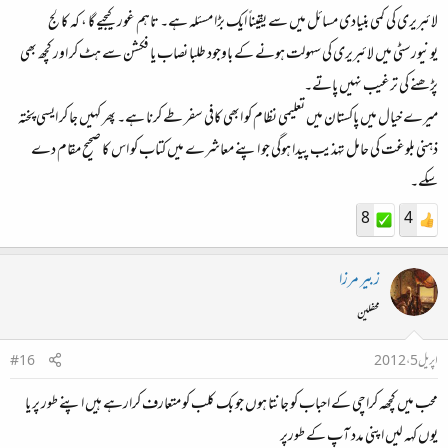
لائبریری کی کمی بنیادی مسائل میں سے یقیناً ایک بڑا مسئلہ ہے۔ تاہم غور کیجیے گا ، کہ کالج
یونیورسٹی میں لائبریری کی سہولت ہونے کے باوجود طلبا نصاب یا فکشن سے ہٹ کر اور کچھ بھی
پڑھنے کی ترغیب نہیں پاتے۔
میرے خیال میں پاکستان میں تعلیمی نظام کو ابھی کافی سفر طے کرنا ہے۔ پھر کہیں جا کر ایسی پختہ
ذہنی بلوغت کی حامل تہذیب پیدا ہوگی جو اپنے معاشرے میں کتاب کو اس کا صحیح مقام دے
سکے۔
8
4
زبیر مرزا
محفلین
اپریل 5، 2012
#16
محب میں کچھہ کراچی کے احباب کو جانتا ہوں جو بک کلب کو متعارف کرارہے ہیں اپنے طور پر یا
یوں کہہ لیں اپنی مدد آپ کے طورپر