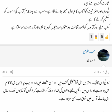
شارٹ کٹ چاہتے ہیں
ٹی وی اور انٹر نیٹ کو کتاب کا متبادل سمجھا جانے لگا ہے - سب سے پہلا قدم کتاب کی اہمیت کو
تسلیم کرنے کا ہے
کتب میلے اور کتابوں کو بطور تحائف دوستوں اور بچوں کو دینا بھی کارآمد ثابت ہوسکتا ہے
1
8
محب علوی
لائبریرین
اپریل 5، 2012
#3
زونی اس کا ایک بہترین حل تو ڈیجیٹل کتب ہیں اور اسی سلسلے میں اردو ویب پر لائبریری کا کام
بھی ہوتا ہے اور اس میں دلچسپی لینے والوں کی تعداد دیکھ کر لگتا ہے کہ لوگوں کو کتابوں تک رسائی
دی جائے تو ان میں شوق اب بھی موجود ہے۔