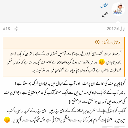
عثمان
محفلین
اپریل 6، 2012
#18
ابوشامل نے کہا:
اگر معاملہ صرف ’کتب بینی‘ کو فروغ دینے کا ہے تو ہمیں تھوڑی دیر کے لیے ناشرین کو ایک طرف
رکھ دینا چاہیے
اور اس وقت اس ذوق کو پروان چڑھانے کا صرف ایک راستہ ہے کہ نوجوان نسل
جس طرف راغب ہے کتاب کو وہاں پہنچا دیا جائے یعنی موبائل اور انٹرنیٹ پر۔
گویا پیپر پرنٹ کی بجائے ای پرنٹ ، اور آپ کے خیال میں یہ بنیادی محرک ہوسکتا ہے ؟
یا پھر آپ کے نزدیک بنیادی مسائل میں سے ایک مسئلہ کتاب کی عدم دستیابی ہے ، جو ای پرنٹ
کی صورت میں آسان ہوسکتی ہے ؟ (متفق!)
کتاب کو کاغذ کی بجائے سکرین پر پڑھنے کے لئے ای ریڈر ہیں۔ ای ریڈر کے خریدار سنجیدہ کتب
بین ہیں۔ یعنی بات گھوم پھر کر کتاب سے وابستگی پر اتر آتی ہے نا کہ تیکنیک سے دلچسپی پر۔