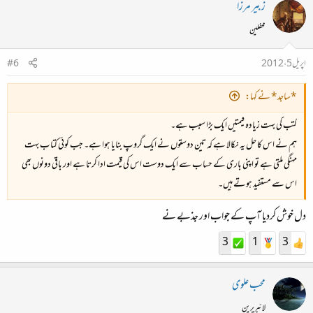
زبیر مرزا
محفلین
اپریل 5، 2012
#6
*ساجد* نے کہا:
کتب کی بہت زیادہ قیمتیں ایک بڑا سبب ہے۔
ہم نے اس کا حل یہ نکالا ہے کہ تین دوستوں نے ایک گروپ بنایا ہوا ہے۔ جب کوئی کتاب بہت
مہنگی ملتی ہے تو اپنی باری کے حساب سے ایک دوست اس کی قیمت ادا کرتا ہے اور باقی دونوں بھی
اس سے مستفید ہوتے ہیں۔
دل خوش کردیا آپ کے جواب اور جذبے نے
3
1
3
محب علوی
لائبریرین