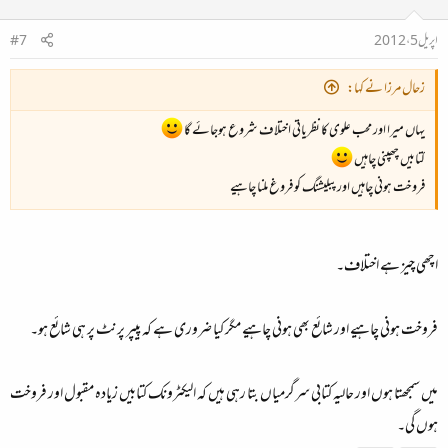
اپریل 5، 2012
#7
زحال مرزا نے کہا:
یہاں میرا اور محب علوی کا نظریاتی اختلاف شروع ہوجائے گا
کتابیں چھپنی چاہیں
فروخت ہونی چاہیں اور پبلیشنگ کو فروغ ملنا چاہیے
اچھی چیز ہے اختلاف۔
فروخت ہونی چاہیے اور شائع بھی ہونی چاہیے مگر کیا ضروری ہے کہ پیپر پرنٹ پر ہی شائع ہو۔
میں سمجھتا ہوں اور حالیہ کتابی سرگرمیاں بتا رہی ہیں کہ الیکٹرونک کتابیں زیادہ مقبول اور فروخت
ہوں گی۔