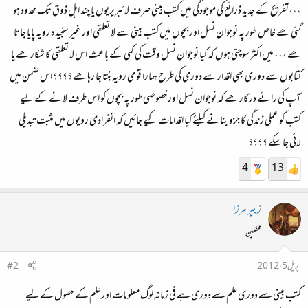
،،،تفریح کے جدید ذرائع کی موجودگی میں کتب بینی صرف لائبریریوں یا چند اہل ذوق تک محدود ہو
گئی ھے خاص طور پہ نوجوان نسل اور بچوں میں کتب بینی سے لا تعلقی اور غیر سنجیدہ رویہ پایا جاتا
ھے ،،، میں اکثر سوچتی ہوں کہ کیا نوجوان نسل وقت کی کمی کے باعث اس لا تعلقی کا شکار ھے یا
کتابوں سے دوری بھی اقدار سے دوری کی طرح ہمارا قومی رویہ بنتا جا رہا ھے ؟؟؟؟ اس ضمن میں
آپ کی رائے درکار ھے کہ نوجوان نسل اور خصوصی طور پہ بچوں کو اس طرف لانے کے لیے
کتب کو عملی زندگی کا جزو بنانے کیلئے کیا اقدامات کیے جائیں کہ انفرادی رویوں میں مثبت تبدیلی
لائی جا سکے ؟؟؟؟
4
13
زبیر مرزا
محفلین
اپریل 5، 2012
#2
کتب بینی سے دوری علم سے دوری ہے فی زمانہ لوگ معلومات اور علم کے حصول کے لیے