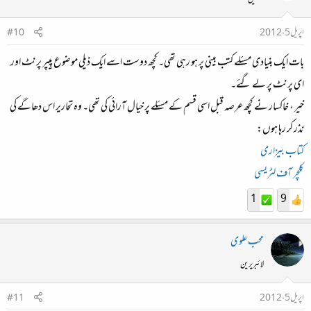
اپریل 5، 2012
#10
بات ایک بنیادی مسئلے کتب بینی پر ہو رہی تھی۔ کچھ دوست اسے ایک ذیلی موضوع پیپر پرنٹ اور
ای پرنٹ پر لے گئے۔
خیر ، خاکسار نے کچھ عرصہ قبل اسی قسم کے مسئلے پر خیال آرائی کی تھی۔ وہ تحاریر اس دھاگے کی
نذر کر رہا ہوں:
کتاب بیزاری
کلچر آف لٹریسی
1
9
محب علوی
لائبریرین
اپریل 5، 2012
#11