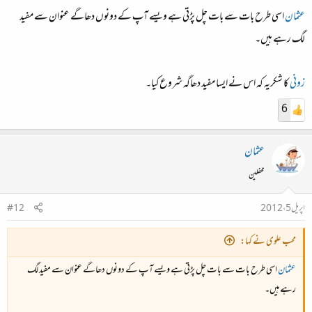
عثمان
اسی طرح بات سے بات چل پڑتی ہے ویسے آپ کے دونوں دھاگے عنوان سے مفید
لگ رہے ہیں۔
زونی
کا شکریہ کہ اس نے ایسا مفید دھاگہ شروع کیا۔
6
عثمان
محفلین
اپریل 5، 2012
#12
محب علوی نے کہا:
عثمان
اسی طرح بات سے بات چل پڑتی ہے ویسے آپ کے دونوں دھاگے عنوان سے مفید لگ
رہے ہیں۔