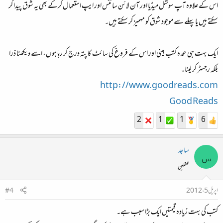
اس کے علاوہ آپ سوشل میڈیا اور آن لائن سائٹس اور ایپ استعمال کرکے بھی یہ شوق پیدا کر
سکتے ہیں یا پہلے سے موجود شوق کو مہمیز کر سکتے ہیں۔
ایک بہت ہی عمدہ کتب بینی اور اس کے فروغ کی سائٹ کا پتہ درج کر رہا ہوں، اسے دیکھنا ذرا
بلکہ رجسٹر کر لینا۔
http://www.goodreads.com
Good Reads
2
1
1
6
ساجد
س
محفلین
اپریل 5، 2012
#4
کتب کی بہت زیادہ قیمتیں ایک بڑا سبب ہے۔