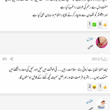
مفت دل بے رحم کی طرف راغب کیا ہے
اور پبلیشر کو نقصان سے دوچار کرنے کا پورا ہتمام و سامان بھی کیا ہے
1
6
مغزل
محفلین
اپریل 5، 2012
#9
اچھا نکتہ اٹھایا ہے زونی بہنا، سلامت رہیں ۔۔ فی الوقت میں تیل اور تیل کی دھار دیکھنے میں
منہمک ہوں ۔۔ بشرطِ فرصت مقدور بھر جہل سمیت کچھ کہنے کے قابل ہوسکوں گا۔
2
1
عثمان
محفلین