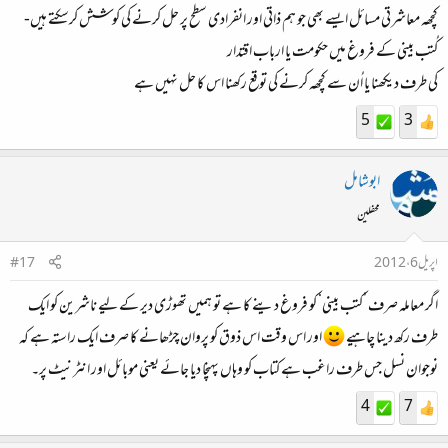
کچھہ معاشرتی مسائل ایسے بھی جو ہم ذاتی اور انفرادی سطح پر حل کرنے کی کوشش کرسکتے ہیں-
کُتب بینی کے فروغ میں حکومت یا ارباب اقتدار
کی طرف دیکھنا یا اُن سے کچھہ کرنے کی توقع رکھنا اس کا حل نہیں ہے
5
3
ابوشامل
محفلین
اپریل 6، 2012
#17
اگر معاملہ صرف ’کتب بینی‘ کو فروغ دینے کا ہے تو ہمیں تھوڑی دیر کے لیے ناشرین کو ایک
طرف رکھ دینا چاہیے
اور اس وقت اس ذوق کو پروان چڑھانے کا صرف ایک راستہ ہے کہ
نوجوان نسل جس طرف راغب ہے کتاب کو وہاں پہنچا دیا جائے یعنی موبائل اور انٹرنیٹ پر۔
4
7