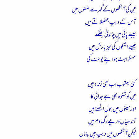
جن کی آنکھوں کے گہرے حلقوں میں
آس کے دیپ جھلملاتے ہیں
جیسے پانی میں چاندنی جھلکے
جیسے اشکوں کی تیز بارش میں
مسکراہٹ ہو اپنے یوسف کی
کئی یعقوب اب بھی زندہ ہیں
جن کو شکوہ بھی ہے جدائی کا
اور سینوں میں ہول اٹھتے ہیں
آندھیاں در پۓ رگِ دم ہیں
لیکن آنکھوں میں دیپ ہیں پنہاں