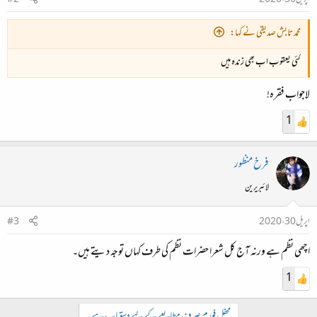
اپریل 30، 2020
#2
محمد تابش صدیقی نے کہا:
کئی یعقوب اب بھی زندہ ہیں
لاجواب فقرہ!
1
فرخ منظور
لائبریرین
اپریل 30، 2020
#3
اچھی نظم ہے ورنہ آج کل شعرا حضرات نظم کی طرف کہاں توجہ دیتے ہیں۔
1
محفل فورم صرف مطالعے کے لیے دستیاب ہے۔