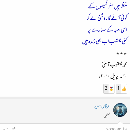
منتظر ہیں مگر قمیصوں کے
کوئی آئے گا روشنی لے کر
اسی امید کے سہارے پر
کئی یعقوب اب بھی زندہ ہیں
٭٭٭
محمد یعقوب آسیؔ
۳۰۔اپریل ۲۰۲۰ء
2
1
عرفان سعید
محفلین