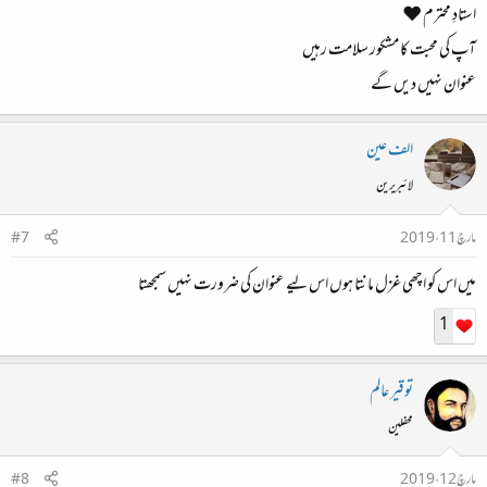
استادِ محترم ❤
آپ کی محبت کا مشکور سلامت رہیں
عنوان نہیں دیں گے
الف عین
لائبریرین
مارچ 11، 2019
#7
میں اس کو اچھی غزل مانتا ہوں اس لیے عنوان کی ضرورت نہیں سمجھتا
1
توقیر عالم
محفلین
مارچ 12، 2019
#8