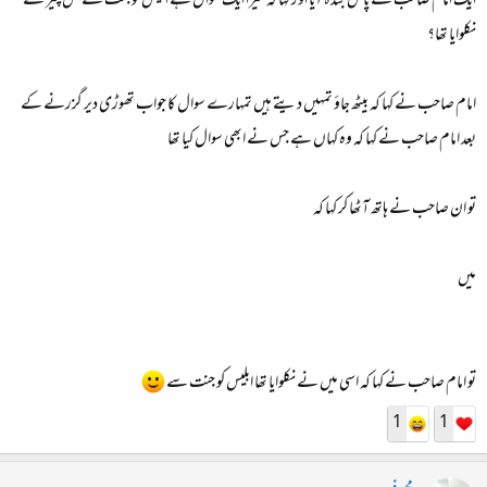
ایک امام صاحب کے پاس بندہ آیا اور کہا کہ میرا ایک سوال ہے ابلیس کو جنت سے کس چیز نے
نکلوایا تھا؟
امام صاحب نے کہا کہ بیٹھ جاؤ تمہیں دیتے ہیں تمہارے سوال کا جواب تھوڑی دیر گزرنے کے
بعد امام صاحب نے کہا کہ وہ کہاں ہے جس نے ابھی سوال کیا تھا
تو ان صاحب نے ہاتھ آٹھا کر کہا کہ
میں
تو امام صاحب نے کہا کہ اسی میں نے نکلوایا تھا ابلیس کو جنت سے
1
1