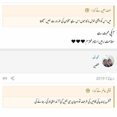
الف عین نے کہا:
میں اس کو اچھی غزل مانتا ہوں اس لیے عنوان کی ضرورت نہیں سمجھتا
آپکی محبت ہے
سلامت رہیں استادِ محترم ❤❤❤
محمد فہد
محفلین
مارچ 12، 2019
#9
توقیر عالم نے کہا:
شکریہ پسندیدگی کا میں کی طرف تو دھیان ہی نہیں گیا آئند احتیاط کی۔جائے گی