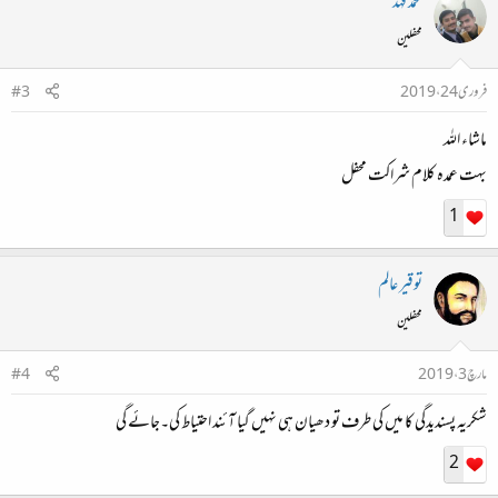
محمد فہد
محفلین
فروری 24، 2019
#3
ماشاء اللہ
بہت عمدہ کلام شراکت محفل
1
توقیر عالم
محفلین
مارچ 3، 2019
#4
شکریہ پسندیدگی کا میں کی طرف تو دھیان ہی نہیں گیا آئند احتیاط کی۔جائے گی
2