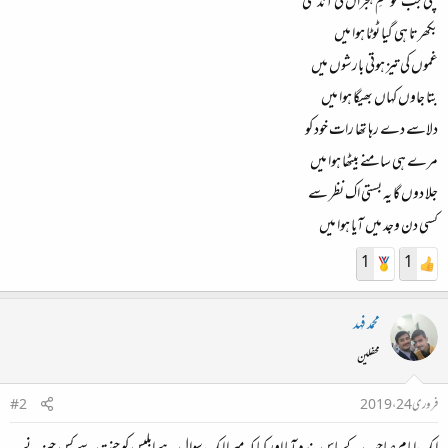
چلی جب موسمِ ہجراں کی آندھی
بکھرتا ہی گیا ٹوٹا ہوا میں
غموں کی تیز ہوتی بارشوں میں
بتا جاوں کہاں بھیگا ہوا میں
دلاسے دے رہا تھا رات خود کو
مرے ہی سامنے بیٹھا ہوا میں
جلا دوں گا یہ بستی اک نظر سے
کسی دن وجد میں آیا ہوا میں
1
1
محمد فہد
محفلین
فروری 24، 2019
#2