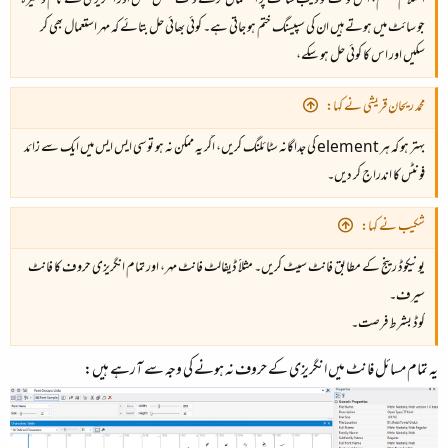
السلام علیکم، اس فونٹ کو ویب سائٹ پر استعمال کرتے وقت بعض لنکس اور انگریزی کے نام وغیرہ
جو سائٹ میں ہوتے ہیں ان کی سپیسنگ ختم ہو جاتی ہے۔ کوئی بھائی حل بتائے کہ مہر استعمال بھی کر
سکیں اور اس کا کوئی حل ہو سکے،
محمد ریحان قریشی نے کہا:
بہتر ہو کہ ہر element کی جداگانہ سٹائلنگ کریں، اگر یہ ممکن نہ ہو تو سی ایس ایس میں ایک سے زائد
فونٹس کا اندراج کر دیں۔
شکیب نے کہا:
یونیکوڈ رینج کے مطابق فانٹ سیٹ کریں۔ مثلاََ ڈیفالٹ فانٹ مہر، اور تمام انگریزی حروف کا فانٹ
سیرف۔
کوڈ بشرط فرصت۔
یہ تمام مسائل فانٹ میں انگریزی کے حروف نہ ہونے کی وجہ سے آرہے ہیں: