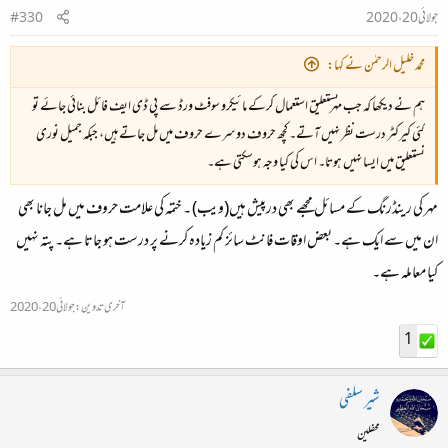
جولائی 20، 2020
#330
محمد خلیل الرحمٰن نے کہا:
ہم نے دیکھا کہ جب مہر نستعلیق استعمال کرکے مائیکرو سوفٹ ورڈ سے پی ڈی ایف فائل بنائی جائے تو
کئی کیرکٹر درست نظر نہیں آتے۔ کچھ حروف دوسرے حروف میں مل جاتے ہیں، جبکہ جمیل نوری
نستعلیق میں ایسا نہیں ہوتا۔ اس کی کیا وجہ ہوسکتی ہے۔
مہر کی رینڈرنگ کے مسائل مجھے بھی درپیش ہیں(ویب) ۔ ختمہ کی علامت حروف میں مل جانا بھی
ان میں سے ایک ہے۔ بعض اوقات فانٹ سائز کم زیادہ کرنے پر درست ہو جاتا ہے۔ پتہ نہیں
کیا معاملہ ہے۔
آخری تدوین:
جولائی 20، 2020
1
شیر سلفی
محفلین