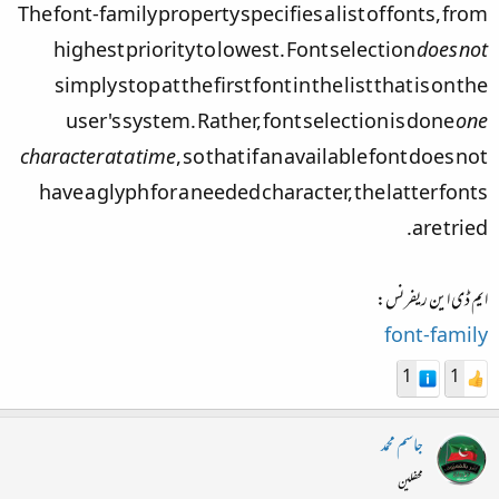
The font-family property specifies a list of fonts, from
highest priority to lowest. Font selection
does not
simply stop at the first font in the list that is on the
user's system. Rather, font selection is done
one
character at a time
, so that if an available font does not
have a glyph for a needed character, the latter fonts
are tried.
ایم ڈی این ریفرنس:
font-family
1
1
جاسم محمد
محفلین