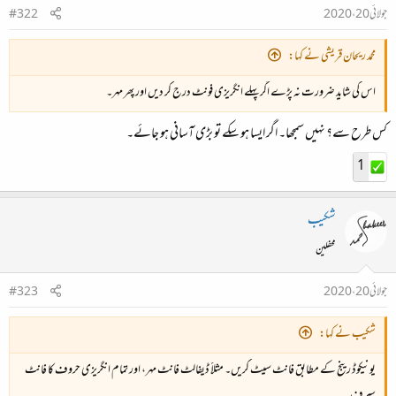
جولائی 20، 2020
#322
محمد ریحان قریشی نے کہا:
اس کی شاید ضرورت نہ پڑے اگر پہلے انگریزی فونٹ درج کر دیں اور پھر مہر۔
کس طرح سے؟ نہیں سمجھا۔ اگر ایسا ہو سکے تو بڑی آسانی ہو جائے۔
1
شکیب
محفلین
جولائی 20، 2020
#323
شکیب نے کہا:
یونیکوڈ رینج کے مطابق فانٹ سیٹ کریں۔ مثلاََ ڈیفالٹ فانٹ مہر، اور تمام انگریزی حروف کا فانٹ
سیرف۔