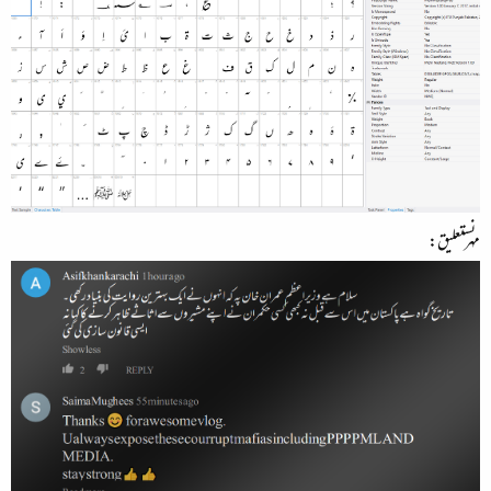
مہر نستعلیق: