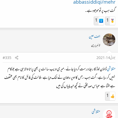
abbassiddiqi/mehr
گٹ ہب پر تو موجود ہے۔
1
1
الف عین
لائبریرین
جولائی 14، 2021
#335
متلاشی
ڈاؤن لوڈ کا ربط درست کر دیا جائے، میری ویب سائٹ پر بھی پرانا والا ہی ہے جوکام
نہیں کر رہا ہے، گٹ ہب، جس کا اوپر ریحان نے لنک دیا ہے، فانٹ کی فائل کا نام بھی مختلف
ہے لگتا ہے عباس صدیقی نے کچھ تبدیلیاں کی ہیں
1
متلاشی