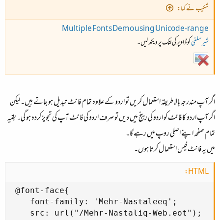
شکیب نے کہا:
Multiple Fonts Demo using Unicode-range
شیر سلفی
کوڈ اوپر کی لنک پر دیکھ لیں۔
اگر آپ مندرجہ بالا طریقہ استعمال کریں تو اردو کے علاوہ تمام فانٹ تبدیل ہو جاتے ہیں۔ لیکن
اگر آپ اردو کا فانٹ کو اردو کی رینج میں دیں تو صرف اردو کی فانٹ آپ کی تجویز کردہ ہو گی۔ بقیہ
تمام صفحہ اپنے اصلی روپ میں رہے گا۔
میں یہ فانٹ فیس استعمال کرتا ہوں۔
HTML:
 @font-face{

    font-family: 'Mehr-Nastaleeq';

    src: url("/Mehr-Nastaliq-Web.eot");
