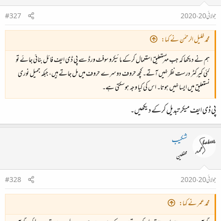
جولائی 20، 2020
#327
محمد خلیل الرحمٰن نے کہا:
ہم نے دیکھا کہ جب مہر نستعلیق استعمال کرکے مائیکرو سوفٹ ورڈ سے پی ڈی ایف فائل بنائی جائے تو
کئی کیرکٹر درست نظر نہیں آتے۔ کچھ حروف دوسرے حروف میں مل جاتے ہیں، جبکہ جمیل نوری
نستعلیق میں ایسا نہیں ہوتا۔ اس کی کیا وجہ ہوسکتی ہے۔
پی ڈی ایف میکر تبدیل کرکے دیکھیں۔
شکیب
محفلین
جولائی 20، 2020
#328
محمد عمر نے کہا: