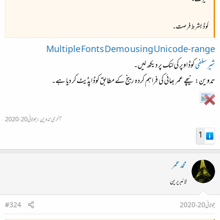
کوڈ بشرط فرصت۔
Multiple Fonts Demo using Unicode-range
شیر سلفی
کوڈ اوپر کی لنک پر دیکھ لیں۔
تدوین: نیچے عمر بھائی کی فراہم کردہ رینج کے مطابق کوڈ اپڈیٹ کر دیا ہے۔
آخری تدوین:
جولائی 20، 2020
1
محمد عمر
لائبریرین
جولائی 20، 2020
#324