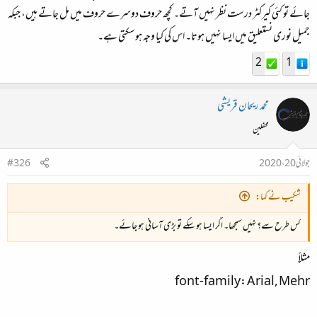
جائے تو کئی کیرکٹر درست نظر نہیں آتے۔ کچھ حروف دوسرے حروف میں مل جاتے ہیں، جبکہ
جمیل نوری نستعلیق میں ایسا نہیں ہوتا۔ اس کی کیا وجہ ہوسکتی ہے۔
2
1
محمد ریحان قریشی
محفلین
جولائی 20، 2020
#326
شکیب نے کہا:
کس طرح سے؟ نہیں سمجھا۔ اگر ایسا ہو سکے تو بڑی آسانی ہو جائے۔
مثلاً
font-family: Arial, Mehr