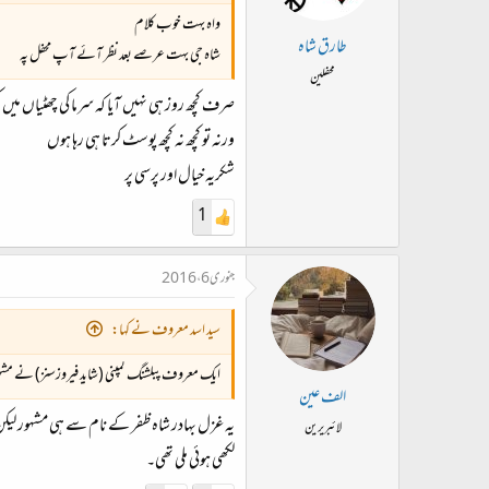
واہ بہت خوب کلام
طارق شاہ
شاہ جی بہت عرصے بعد نظر آئے آپ محفل پہ
محفلین
صرف کچھ روز ہی نہیں آیا کہ سرما کی چھٹیاں میں 
ورنہ تو کچھ نہ کچھ پوسٹ کرتا ہی رہا ہوں
شکریہ خیال اور پرسی پر
1
جنوری 6، 2016
سید اسد معروف نے کہا:
ایک معروف پبلشنگ کمپنی (شاید فیروزسنز) نے مشہور
الف عین
یہ غزل بہادر شاہ ظفر کے نام سے ہی مشہور لیکن پ
لائبریرین
لکھی ہوئی ملی تھی۔