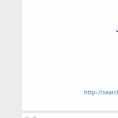
ں
http://sear