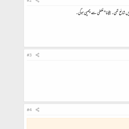
#2
ں شائع تھی۔ یقینا" غلطی سے چھپی ہوگی۔
#3
#4