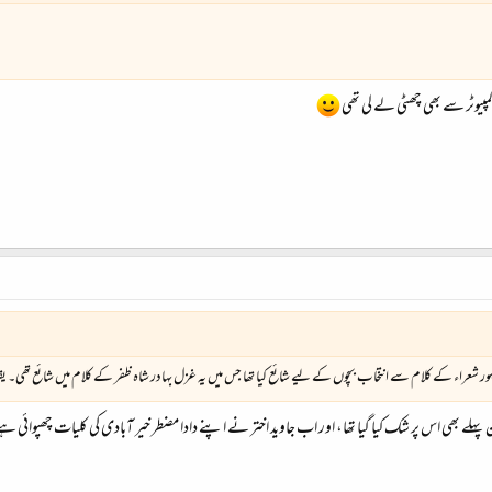
کمپیوٹر سے بھی چھٹی لے لی تھی
 شعراء کے کلام سے انتخاب بچوں کے لیے شائع کیا تھا جس میں یہ غزل بہادر شاہ ظفر کے کلام میں شائع تھی۔ یق
ہلے بھی اس پر شک کیا گیا تھا، اور اب جاوید اختر نے اپنے دادا مضطر خیر آبادی کی کلیات چھپوائی ہے