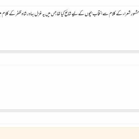
ہور شعراء کے کلام سے انتخاب بچوں کے لیے شائع کیا تھا جس میں یہ غزل بہادر شاہ ظفر کے کلام می