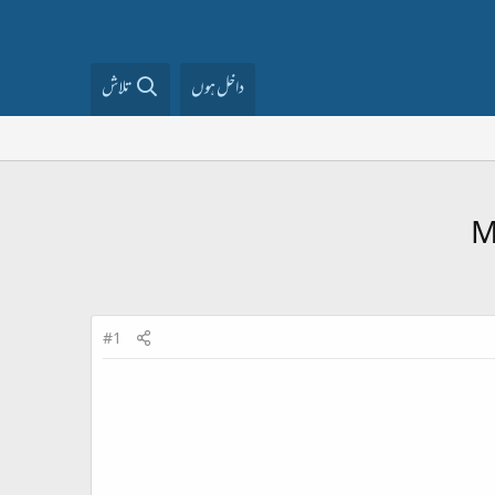
داخل ہوں
تلاش
#1