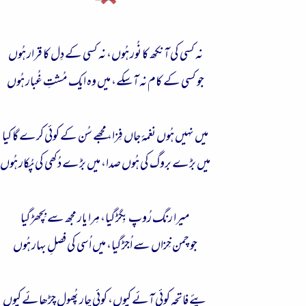
نہ کسی کی آنکھ کا نُور ہُوں، نہ کسی کے دِل کا قرار ہُوں
جو کسی کے کام نہ آ سکے، میں وہ ایک مُشتِ غُبار ہُوں
میں نہیں ہُوں نغمۂ جاں فِزا، مجھے سُن کے کوئی کرے گا کیا
میں بڑے بروگ کی ہُوں صدا، میں بڑے دُکھی کی پُکار ہُوں
میرا رنگ رُوپ بِگڑ گیا، مِرا یار مجھ سے بِچھڑ گیا
جو چمن خِزاں سے اُجڑ گیا، میں اُسی کی فصلِ بہار ہُوں
پئے فاتحہ کوئی آئے کیوں، کوئی چار پُھول چڑھائے کیوں