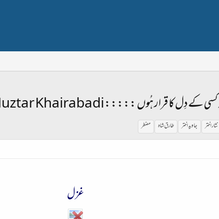
ل کا قرار ہُوں ::::: Muztar Khairabadi
ثار اختر
جاوید اختر
طارق شاہ
مضطر
غزل