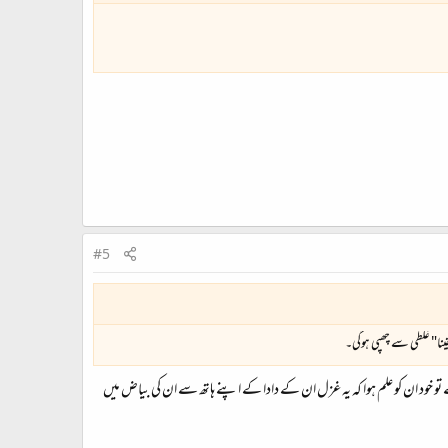
#5
ینا" غلطی سے چھپی ہوگی۔
 تو خود ان کو علم ہوا کہ یہ غزل ان کے دادا کے اپنے ہاتھ سے ان کی بیاض میں