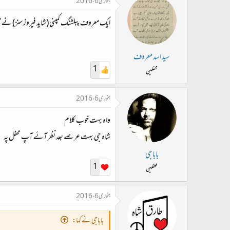
جنوری 6، 2016
ایک معروف پبلشنگ کمپنی (شاید فیروزسنز) نے مش
سید اسد معروف
1
محفلین
جنوری 6، 2016
واہ بہت خوب کلام
شاہ جی بہت عرصے بعد نظر آئے آپ محفل پہ
باباجی
1
محفلین
جنوری 6، 2016
باباجی نے کہا: