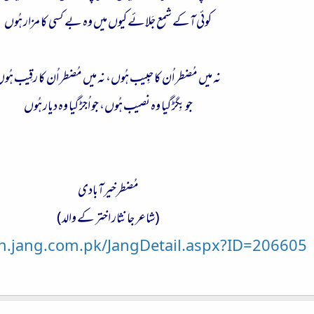
کوئی آکے شمع جَلائے کیوں میں وہ بے کسی کا مزار ہُوں
نہ میں مُضطر اُن کا حبِیب ہُوں، نہ میں مُضطر اُن کا رقِیب ہُو
جو بِگڑ گیا وہ نصیب ہُوں، جو اُجڑ گیا وہ دیار ہُوں
مُضطرخیرآبادی
(شاعر جانثار اختر کے والد)
ch.jang.com.pk/JangDetail.aspx?ID=206605