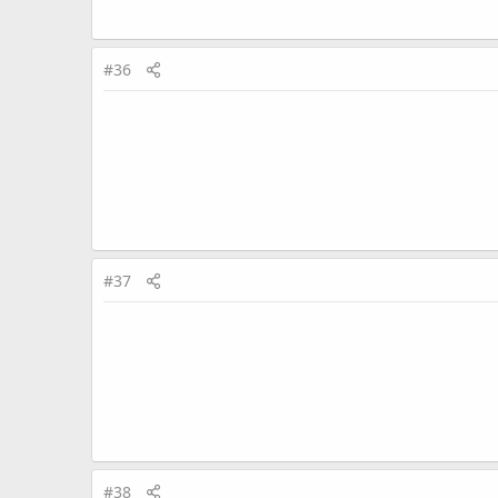
#36
#37
#38