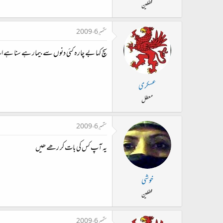
محفلین
ستمبر 6، 2009
سچ کہا بے چارہ کئی دنوں سے بیمار ہے سنا ہے 
عسکری
معطل
ستمبر 6، 2009
یہ آپ کس کی بات کر رھے ھیں
خوشی
محفلین
ستمبر 6، 2009