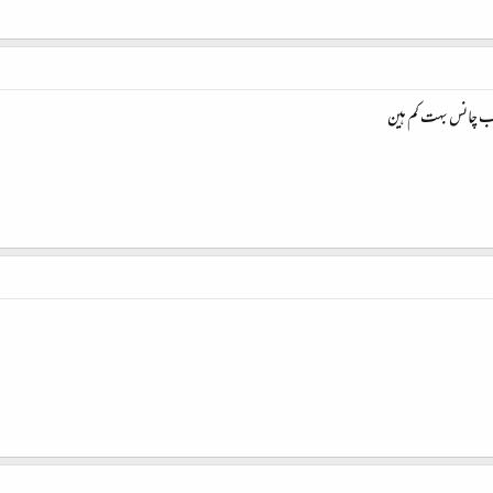
اب چانس بہت کم ہین