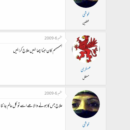
خوشی
محفلین
ستمبر 6، 2009
ہمممممم کان بجنا اچھا نہیں علاج کرا لیں
عسکری
معطل
ستمبر 6، 2009
علاج جس کا ہونے وا لا ھے اسے تو کل عالم جانتا
خوشی