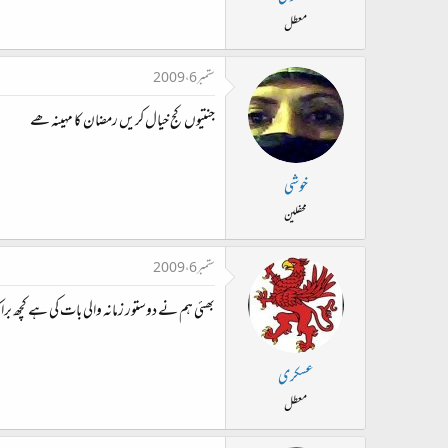
معطل
ستمبر 6، 2009
جنتیوں کج خیال کریں رمضان کا مہینہ ھے
خوشی
محفلین
ستمبر 6، 2009
بھئی ہم نے دوستور زمانہ والی بات کی ہے کچھ برا کہ
عسکری
معطل