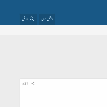
داخل ہوں
تلاش
#21