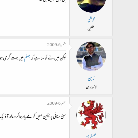
جی آج تو ایساہی تھا
خوشی
محفلین
ستمبر 6، 2009
لیکن میں نے تو سنا ہے کہ
جہنم
میں بہت گرمی ہوت
زین
لائبریرین
ستمبر 6، 2009
سنی سنائی پر یقین نہیں کرتے یار جا کر دیکھ آؤ ایک
عسکری