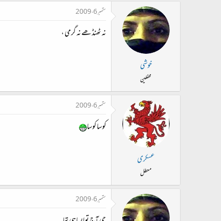
ستمبر 6، 2009
نہ ٹھنڈ ھے نہ گرمی ،
خوشی
محفلین
ستمبر 6، 2009
کوسا کوسا
عسکری
معطل
ستمبر 6، 2009