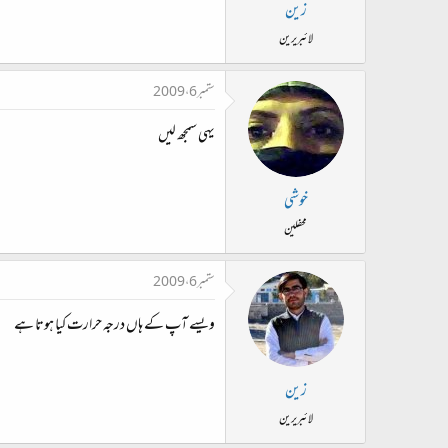
ت
زین
د
لائبریرین
ا
ء
ستمبر 6، 2009
یہی سمجھ لیں
خوشی
محفلین
ستمبر 6، 2009
ویسے آپ کے ہاں درجہ حرارت کیا ہوتا ہے
زین
لائبریرین