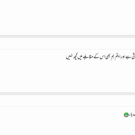
ی ہے اور ایٹم بم بھی اس کے مقابلے میں‌کچھ نہیں‌
 بار