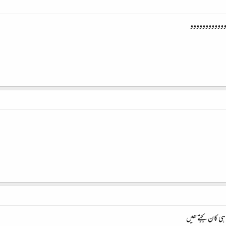
وووووووووووووو
 کان بجتے ھیں