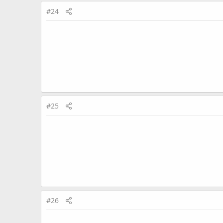
#24
#25
#26