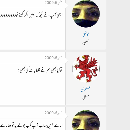
ستمبر 6، 2009
ابھی آ پ نے کچھ کہا نہیں اگر کہتے توووووووو
خوشی
محفلین
ستمبر 6، 2009
تو کیا کبھی ہم نے غلط بات کی کبھی؟
عسکری
معطل
ستمبر 6، 2009
ارے نہیں جناب آپ کب بولے یہ تو ہمارے ہی