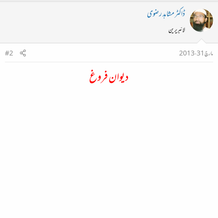
ڈاکٹر مشاہد رضوی
لائبریرین
مارچ 31، 2013
#2
دیوان فروغ