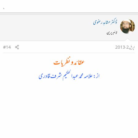
ڈاکٹر مشاہد رضوی
لائبریرین
اپریل 2، 2013
#14
عقائد و نظریات
از: علامہ محمد عبدالحکیم شرف قادری