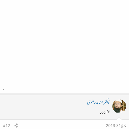
ڈاکٹر مشاہد رضوی
لائبریرین
مارچ 31، 2013
#12