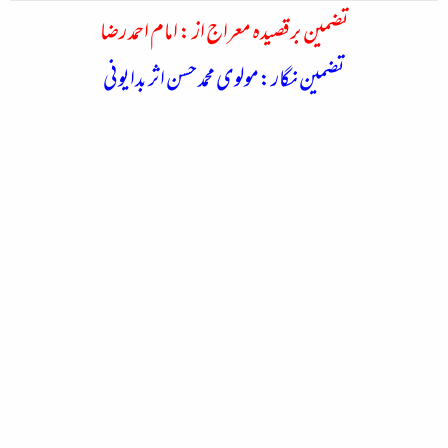
تضمین برقصیدہ معراج از : امام احمد رضا
تضمین نگار:مولوی محمد حسن اثر بدایونی