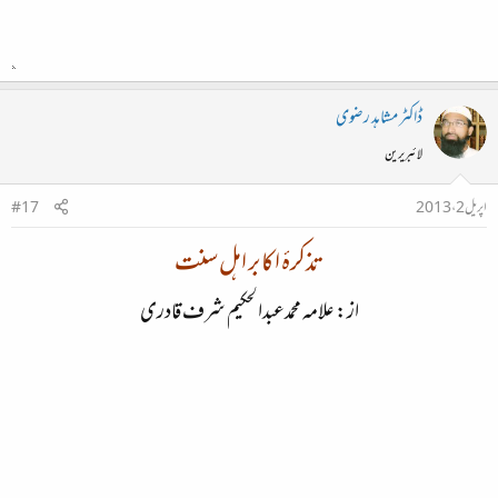
ڈاکٹر مشاہد رضوی
لائبریرین
اپریل 2، 2013
#17
تذکرۂ اکابر اہل سنت
از: علامہ محمدعبدالحکیم شرف قادری