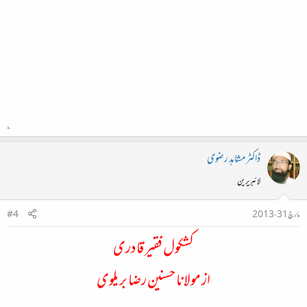
ڈاکٹر مشاہد رضوی
لائبریرین
مارچ 31، 2013
#4
کشکول فقیر قادری
از مولانا حسنین رضا بریلوی