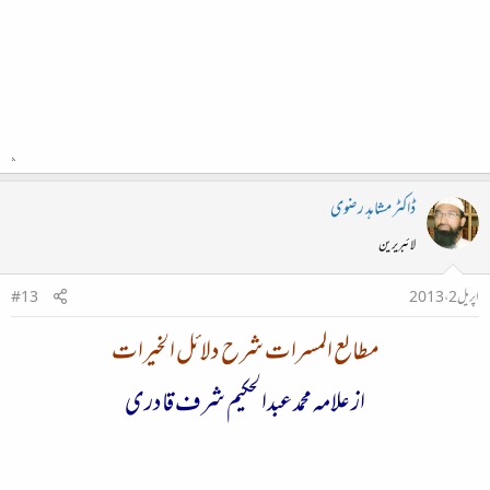
ڈاکٹر مشاہد رضوی
لائبریرین
اپریل 2، 2013
#13
مطالع المسرات شرح دلائل الخیرات
از علامہ محمد عبدالحکیم شرف قادری