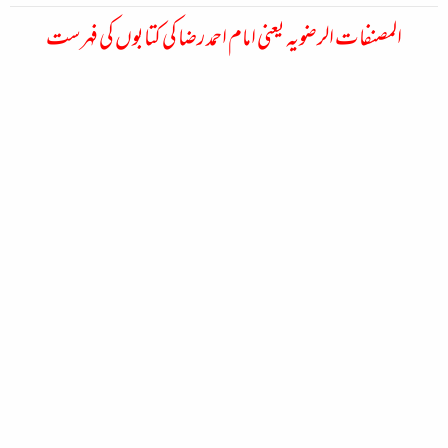
المصنفات الرضویہ یعنی امام احمد رضا کی کتابوں کی فہرست