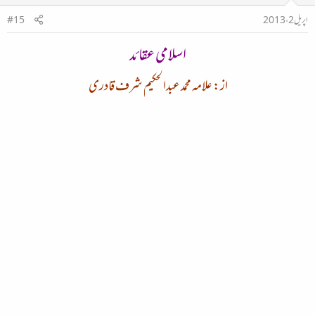
اپریل 2، 2013
#15
اسلامی عقائد
از: علامہ محمد عبدالحکیم شرف قادری