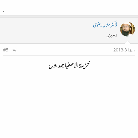
ڈاکٹر مشاہد رضوی
لائبریرین
مارچ 31، 2013
#5
خزینۃ الاصفیا جلد اول