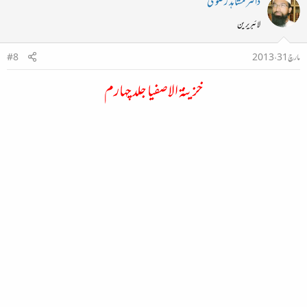
ڈاکٹر مشاہد رضوی
لائبریرین
مارچ 31، 2013
#8
خزینۃ الاصفیا جلد چہارم