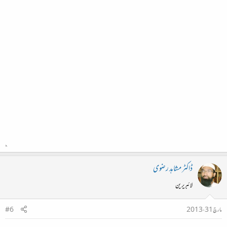
ڈاکٹر مشاہد رضوی
لائبریرین
مارچ 31، 2013
#6