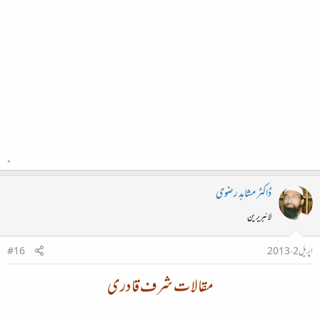
ڈاکٹر مشاہد رضوی
لائبریرین
اپریل 2، 2013
#16
مقالات شرف قادری