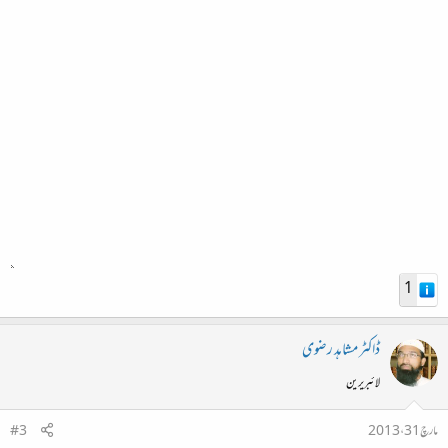
1
ڈاکٹر مشاہد رضوی
لائبریرین
مارچ 31، 2013
#3