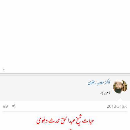
ڈاکٹر مشاہد رضوی
لائبریرین
مارچ 31، 2013
#9
حیات شیخ عبدالحق محدث دہلوی