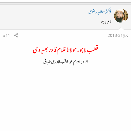
ڈاکٹر مشاہد رضوی
لائبریرین
مارچ 31، 2013
#11
قطب لاہور مولانا غلام قادر بھیروی
از: برادرم محمد ثاقب قادری ضیائی​