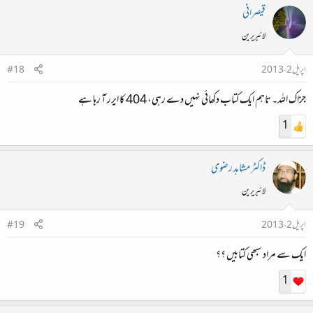
قیصرانی
لائبریرین
اپریل 2، 2013
#18
جزاک اللہ۔ تاہم ایک کتاب دکھائی نہیں دے رہی، 404 کا ایرر آ رہا ہے
1
ڈاکٹر مشاہد رضوی
لائبریرین
اپریل 2، 2013
#19
ایک سے مراد سبھی کتابیں ؟؟
1