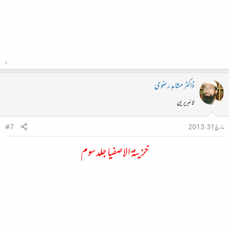
ڈاکٹر مشاہد رضوی
لائبریرین
مارچ 31، 2013
#7
خزینۃ الاصفیا جلد سوم