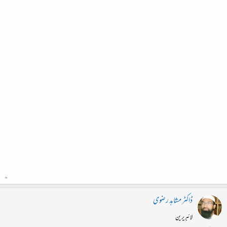
ڈاکٹر مشاہد رضوی
لائبریرین