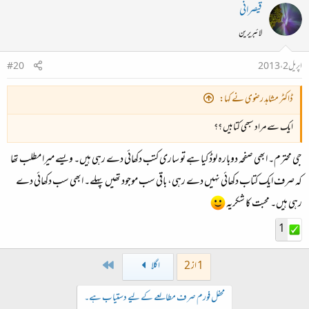
قیصرانی
لائبریرین
اپریل 2، 2013
#20
ڈاکٹر مشاہد رضوی نے کہا:
ایک سے مراد سبھی کتابیں ؟؟
جی محترم۔ ابھی صفحہ دوبارہ لوڈ کیا ہے تو ساری کتب دکھائی دے رہی ہیں۔ ویسے میرا مطلب تھا
کہ صرف ایک کتاب دکھائی نہیں دے رہی، باقی سب موجود تھیں پہلے۔ ابھی سب دکھائی دے
رہی ہیں۔ محبت کا شکریہ
1
Last
1 از 2
اگلا
محفل فورم صرف مطالعے کے لیے دستیاب ہے۔