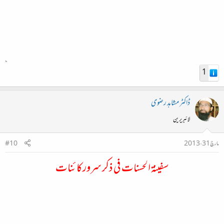
1
ڈاکٹر مشاہد رضوی
لائبریرین
مارچ 31، 2013
#10
سفینۃ الحسنات فی ذکر سرورکائنات