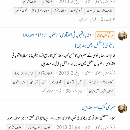
ڈاکٹر مشاہد رضوی
لڑی
اپریل 2، 2013
استادزمن
اسلاف
شناسی
تعارف علماے اہل سنت
فروغ نعت
مشاہدرضوی
مشاہدرضوی:نثر
نعت گوشعرا
جوابات: 0
فورم:
مضامین
العطایاالنبویہ فی الفتاویٰ الرضویہ، از: امام احمد رضا
ذاتی کتب خانہ
بریلوی(مکمل تیس جلدیں)
امام احمد رضا بریلوی کے علم وفن کا علمی خزینہ و فقہ حنفی کا جامع انسائیکلو پیڈیا العطایا النبویہ فی
الفتاویٰ الرضویہ کی مکمل تیس جلدیں اردو محفل پر پیش خدمت ہیں
ڈاکٹر مشاہد رضوی
لڑی
اپریل 2، 2013
اسلاف
شناسی
امام احمدرضا بریلوی
تعارف علماے اہل سنت
علم
فتاویٰ
فتاویٰ رضویہ
فقہ
فقہ حنفی
مشاہدرضوی
جوابات: 38
فورم:
مطالعہ کتب
مشاہدرضوی:کتابستان
میری کتب اور مضامین
علامہ مصطفیٰ رضا نوری بریلوی کی نعتیہ شاعری مقالہ براے پی ایچ ڈی محقق: ناچیز مشاہدرضوی
ڈاکٹر مشاہد رضوی
لڑی
مارچ 31، 2013
ادب
ادب اطفال
اسلاف
شناسی