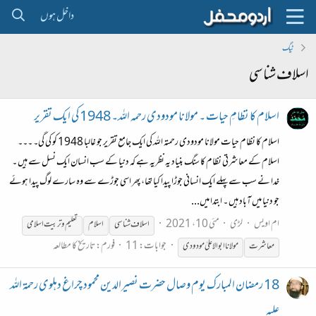
داخل ہوں
ٹیگ
اسلاف شناسی
اسلام کا نظامِ حیات ۔ مولانا مودودی رحمہ الله۔ 1948 کی ایک تقریر
اسلام کا نظام حیات مولانا مودودی رحمتہ اللہ کی ایک جامع تقریر جو غالبا 1948 کو کی گی۔ ۔۔۔
اسلام کے معاشرتی نظام کا سنگ بنیاد یہ نظریہ ہے کہ دنیا کے سب انسان ایک نسل سے ہیں ۔
خدا نے سب سے پہلے ایک انسانی جوڑا پیدا کیا تھا، پھر اسی جوڑے سے وہ سارے لوگ پیدا ہوئے
جو دنیا میں آباد ہیں ۔ ابتدا میں...
ام اویس
لڑی
مئی 10، 2021
اسلاف
شناسی
اسلام
تعلیم و تربیت اسلامی
جوابات: 11
فورم:
تاریخ کا مطالعہ
معاشرت
مولانا ابوالاعلیٰ مودودی
18 رمضان المبارک یوم وصال حضرت نصیرالدین محمود چراغ دہلوی رحمۃ اللہ
علیہ