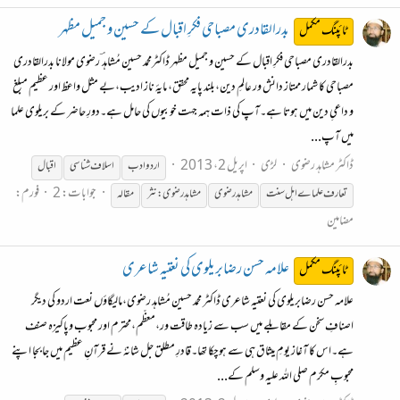
بدرالقادری مصباحی فکرِ اقبال کے حسین و جمیل مظہر
ٹائپنگ مکمل
بدرالقادری مصباحی فکرِ اقبال کے حسین و جمیل مظہر ڈاکٹرمحمد حسین مُشاہد ؔ رضوی مولانا بدرالقادری
مصباحی کا شمار ممتاز دانش ور عالمِ دین،بلند پایہ محقق، مایۂ ناز ادیب،بے مثل واعظ اور عظیم مبلغ
و داعیِ دین میں ہوتا ہے۔آپ کی ذات ہمہ جہت خوبیوں کی حامل ہے۔دورِ حاضر کے بریلوی علما
میں آپ...
ڈاکٹر مشاہد رضوی
لڑی
اپریل 2، 2013
اردو ادب
اسلاف
شناسی
اقبال
جوابات: 2
فورم:
تعارف علماے اہل سنت
مشاہدرضوی
مشاہدرضوی:نثر
مقالہ
مضامین
علامہ حسن رضابریلوی کی نعتیہ شاعری
ٹائپنگ مکمل
علامہ حسن رضابریلوی کی نعتیہ شاعری ڈاکٹر محمد حسین مُشاہد رضوی،مالیگاؤں نعت اردو کی دیگر
اصنافِ سخن کے مقابلے میں سب سے زیادہ طاقت ور،معظّم،محترم اور محبوب وپاکیزہ صنف
ہے۔اس کا آغاز یومِ میثاق ہی سے ہوچکا تھا۔قادرِ مطلق جل شانہٗ نے قرآنِ عظیم میں جابجا اپنے
محبوبِ مکرّم صلی اللہ علیہ وسلم کے...