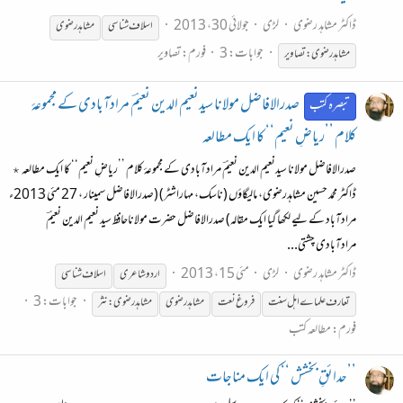
ڈاکٹر مشاہد رضوی
لڑی
جولائی 30، 2013
اسلاف
شناسی
مشاہدرضوی
جوابات: 3
فورم:
تصاویر
مشاہدرضوی:تصاویر
صدرالافاضل مولانا سیدنعیم الدین نعیمؔ مرادآبادی کے مجموعۂ
تبصرہ کتب
کلام ’’ریاضِ نعیم‘‘ کا ایک مطالعہ
صدرالافاضل مولانا سیدنعیم الدین نعیمؔ مرادآبادی کے مجموعۂ کلام ’’ریاضِ نعیم‘‘ کا ایک مطالعہ ٭
ڈاکٹر محمد حسین مشاہدرضوی، مالیگاؤں (ناسک، مہاراشٹر) (صدرالافاضل سمینار ، 27 مئی 2013ء
مرادآباد کے لیے لکھا گیا ایک مقالہ) صدرالافاضل حضرت مولاناحافظ سید نعیم الدین نعیمؔ
مرادآبادی چشتی...
ڈاکٹر مشاہد رضوی
لڑی
مئی 15، 2013
اردو شاعری
اسلاف
شناسی
جوابات: 3
تعارف علماے اہل سنت
فروغ نعت
مشاہدرضوی
مشاہدرضوی:نثر
فورم:
مطالعہ کتب
’’حدائقِ بخشش ‘‘ کی ایک مناجات