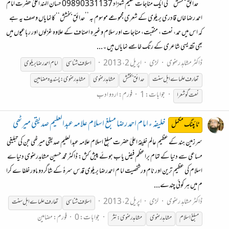
’’حدائقِ بخشش ‘‘ کی ایک مناجات سلیم شہزاد 09890331137 حسان الہند اعلیٰ حضرت امام
احمد رضا خاں قادری بریلوی کے شعری مجموعے موسوم بہ ’’حدائقِ بخشش‘‘ کانمایاں وصف یہ ہے
کہ اس میں حمد، نعت ، منقبت، مناجات اور سلام وغیرہ اصناف کے علاوہ غزلوں اور رباعیوں میں
بھی تقدیسی شاعری کے رنگ خاصے نمایاں ہیں ۔...
ڈاکٹر مشاہد رضوی
لڑی
اپریل 2، 2013
اسلاف
شناسی
امام احمدرضا بریلوی
تعارف علماے اہل سنت
حدائق بخشش
مشاہدرضوی
مشاہدرضوی:پسندیدہ مضامین
جوابات: 1
فورم:
اردو ادب
نعت گو شعرا
خلیفہ ء امام احمد رضا مبلغ اسلام علامہ عبدالعلیم صدیقی میرٹھی
ٹائپنگ مکمل
سرزمین ہند کے عظیم عالم خلیفۂ اعلیٰ حضرت مبلغ اسلام علامہ عبدالعلیم صدیقی میرٹھی جن کی تبلیغی
مساعی سے دنیا کے تمام براعظم فیض یاب ہوئے پیش کش: ڈاکٹر محمد حسین مشاہدرضوی دنیاے
اسلام کی عظیم ترین اور نام ورشخصیت اما م احمدرضا بریلوی قدس سرہٗ کے شاگردوںاور خلفا ے کرا
م میں ہر کوئی چندے...
ڈاکٹر مشاہد رضوی
لڑی
اپریل 2، 2013
اسلاف
شناسی
تعارف علماے اہل سنت
جوابات: 0
فورم:
مضامین
مبلغ اسلام
مشاہدرضوی
مشاہدرضوی:نثر