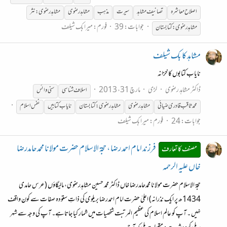
اصلاح معاشرہ
تصانیف مشاہد
سیرت
مذہب
مشاہدرضوی
مشاہدرضوی:نثر
جوابات: 39
فورم:
میرا بک شیلف
مشاہدرضوی:کتابستان
مشاہد کا بک شیلف
نایاب کتابوں کا خزانہ
ڈاکٹر مشاہد رضوی
لڑی
مارچ 31، 2013
اسلاف
شناسی
سنی وائس
محمد ثاقب قادری ضیائی
مشاہدرضوی
مشاہدرضوی:کتابستان
نایاب کتابیں
نفس اسلام
جوابات: 24
فورم:
میرا بک شیلف
فرزند امام احمد رضا ، حجۃ الاسلام حضرت مولانا محمدحامدرضا
مصنف کا تعارف
خاں علیہ الرحمہ
حجۃ الاسلام حضرت مولانا محمدحامدرضا خاں ڈاکٹر محمد حسین مشاہدرضوی، مالیگاؤں (عرس حامدی
1434ھ پر ایک نذرانہ) اعلیٰ حضرت امام احمدرضا بریلوی کی ذاتِ ستودہ صفات سے کون واقف
نہیں ۔ آپ کو عالم اسلام کی عظیم المرتبت شخصیات میں شمار کیا جاتاہے۔ آپ کی وجہ سے شہر