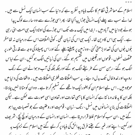
۔۔۔
اسلام کے معاشرتی نظام کا سنگ بنیاد یہ نظریہ ہے کہ دنیا کے سب انسان ایک نسل سے ہیں ۔
خدا نے سب سے پہلے ایک انسانی جوڑا پیدا کیا تھا، پھر اسی جوڑے سے وہ سارے لوگ پیدا
ہوئے جو دنیا میں آباد ہیں ۔ ابتدا میں ایک مدت تک اس جوڑے کی اولاد ایک ہی امت بنی رہی
ہے۔ ایک ہی اس کا دین تھا۔ ایک ہی اس کی زبان تھی۔ کوئی اختلاف اس کے درمیان نہ تھا مگر
جُوں جُوں ان کی تعداد بڑھتی گئی، وہ زمین پر پھیلتے چلے گئے اور اس پھیلاؤ کی وجہ سے قدرتی طور پر
مختلف نسلوں ، قوموں اور قبیلوں میں تقسیم ہو گئے۔ ان کی زبانیں الگ ہو گئیں ، ان کے لباس
الگ ہو گئے، رہن سہن کے طریقے الگ ہو گئے اور جگہ جگہ کی آب و ہوا نے ان کے رنگ
روپ اور خدوخال تک بدل دیئے۔ یہ سب اختلافات فطری اختلافات ہیں ۔ واقعات کی دنیا میں
موجود ہیں ۔ اس لیے اسلام ان کو بطور ایک واقعے کے تسلیم کرتا ہے۔ وہ ان کو مٹانا نہیں چاہتا،
بلکہ ان کا یہ فائدہ مانتا ہے کہ انسان کا باہمی تعارف اور تعاون اسی صورت سے ممکن ہے۔ لیکن
اختلافات کی بنا پر انسانوں میں نسل، رنگ، زبان، قومیت اور وطنیت کے جو تعصبات پیدا ہو
گئے ہیں ، ان سب کو اسلام غلط قرار دیتا ہے۔ انسان اور انسان کے درمیان اُونچ نیچ، شریف
اور کمین، اپنے اور غیر کے جتنے فرق پیدائش کی بنیاد پر کر لیے گئے ہیں اسلام کے نزدیک یہ