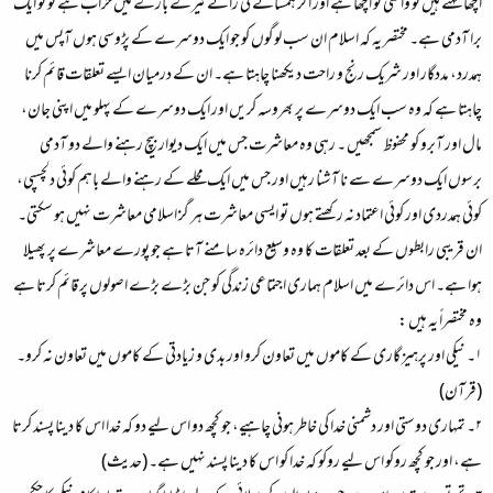
اچھا کہتے ہیں تو واقعی تو اچھا ہے اور اگر ہمسائے کی رائے تیرے بارے میں خراب ہے تو تو ایک
برا آدمی ہے۔ مختصر یہ کہ اسلام ان سب لوگوں کو جو ایک دوسرے کے پڑوسی ہوں آپس میں
ہمدرد، مددگار اور شریک رنج و راحت دیکھنا چاہتا ہے۔ ان کے درمیان ایسے تعلقات قائم کرنا
چاہتا ہے کہ وہ سب ایک دوسرے پر بھروسہ کریں اور ایک دوسرے کے پہلو میں اپنی جان،
مال اور آبرو کو محفوظ سمجھیں ۔ رہی وہ معاشرت جس میں ایک دیوار بیچ رہنے والے دو آدمی
برسوں ایک دوسرے سے نا آشنا رہیں اور جس میں ایک محلے کے رہنے والے باہم کوئی دلچسپی،
کوئی ہمدردی اور کوئی اعتماد نہ رکھتے ہوں تو ایسی معاشرت ہر گز اسلامی معاشرت نہیں ہو سکتی۔
ان قریبی رابطوں کے بعد تعلقات کا وہ وسیع دائرہ سامنے آتا ہے جو پورے معاشرے پر پھیلا
ہوا ہے۔ اس دائرے میں اسلام ہماری اجتماعی زندگی کو جن بڑے بڑے اصولوں پر قائم کرتا ہے
وہ مختصراً یہ ہیں :
۱۔ نیکی اور پرہیز گاری کے کاموں میں تعاون کرو اور بدی و زیادتی کے کاموں میں تعاون نہ کرو۔
(قرآن)
۲۔ تمہاری دوستی اور دشمنی خدا کی خاطر ہونی چاہیے، جو کچھ دو اس لیے دو کہ خدا اس کا دینا پسند کرتا
ہے، اور جو کچھ روکو اس لیے روکو کہ خدا کو اس کا دینا پسند نہیں ہے۔ (حدیث)