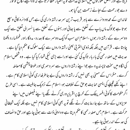
دیتا ہے اور بعض صورتوں میں اسلامی عدالت کو یہ اختیار عطا کرتا ہے کہ وہ ایسے نکاح کو توڑ
دے جو رحمت کے بجائے زحمت بن گیا ہو۔
خاندان کے محدود دائرے سے باہر قریب ترین سرحد رشتہ داری کی ہے جس کا دائرہ کافی وسیع
ہوتا ہے جو لوگ ماں باپ کے تعلق سے یا بھائی اور بہنوں کے تعلق سے یا سُسرالی تعلق سے ایک
دوسرے کے رشتہ دار ہوں ، اسلام ان سب کو ایک دوسرے کا ہمدرد، مددگار اور غمگسار دیکھنا
چاہتا ہے۔ قرآن میں جگہ جگہ ذوی القربیٰ یعنی رشتہ داروں سے نیک سلوک کا حکم دیا گیا ہے۔
حدیث میں صلۂ رحمی کی بار بار تاکید کی گئی ہے اور اسے بڑی نیکی شمار کیا گیا ہے۔ وہ شخص اسلام
کی نگاہ میں سخت ناپسندیدہ ہے جو اپنے رشتہ داروں سے سرد مہری اور طوطا چشمی کا معاملہ
کرے۔ مگر اس کے معنی یہ بھی نہیں کہ رشتہ داروں کی بے جا طرفداری کوئی اسلامی کام ہے۔
اپنے کنبے قبیلے کی ایسی حمایت جو حق کے خلاف ہو، اسلام کے نزدیک جاہلیت ہے۔ اسی طرح
اگر حکومت کا کوئی افسر پبلک کے خرچ پر اقرباپروری کرنے لگے یا اپنے فیصلوں میں اپنے
عزیزوں کے ساتھ بے جا رعایت کرنے لگے تو یہ بھی کوئی اسلامی کام نہیں ہے بلکہ ایک شیطانی
حرکت ہے۔ اسلام جس صلۂ رحمی کا حکم دیتا ہے وہ اپنی ذات سے ہونی چاہیے اور حق و انصاف
کی حد کے اندر ہونی چاہیے۔