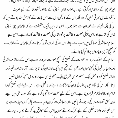
والی نسل کو انسانی تمدن کی وسیع خدمات سنبھالنے کے لیے نہایت محبت، ایثار، دلسوزی اور
خیرخواہی کے ساتھ تیار کرتی ہے۔ یہ ادارہ تمدنِ انسانی کے بقا اور نشوونما کے لیے صرف
رنگروٹ ہی بھرتی نہیں کرتا، بلکہ اس کے کارکن دل سے اس بات کے خواہش مند ہوتے ہیں کہ
ان کی جگہ لینے والے خود ان سے بہتر ہوں ۔ اس بناء پر یہ ایک حقیقت ہے کہ خاندان ہی انسانی
تمدن کی جڑ ہے اور اس جڑ کی صحت و طاقت پر خود تمدن کی صحت و طاقت کا مدار ہے۔ اسی لیے
اسلام معاشرتی مسائل میں سب سے پہلے اس امر کی طرف توجہ کرتا ہے کہ خاندان کے ادارے
کو صحیح ترین بنیادوں پر قائم کیا جائے۔
اسلام کے نزدیک مرد اور عورت کے تعلق کی صحیح صورت صرف وہ ہے جس کے ساتھ معاشرتی
ذمہ داریاں قبول کی گئی ہوں اور جس کے نتیجے میں ایک خاندان کی بنا پڑے۔ آزادانہ اور غیر ذمہ
دارانہ تعلق کو وہ محض ایک معصوم سی تفریح یا ایک معمولی سی بے راہ روی سمجھ کر ٹال نہیں
دیتا۔ بلکہ اس کی نگاہ میں یہ انسانی تمدن کی جڑ کاٹ دینے والا فعل ہے۔ اس لیے ایسے تعلق کو وہ
حرام اور قانوناً جرم قرار دیتا ہے۔ اس کے لیے سخت سزا تجویز کرتا ہے تاکہ سوسائٹی میں ایسے
تمدن کش تعلقات رائج نہ ہونے پائیں ، اور معاشرت کو ان اسباب سے پاک کر دینا چاہتا ہے جو
اس غیر ذمہ دارانہ تعلق کے لیے محرک ہوتے ہوں یا اس کے مواقع پیدا کرتے ہوں ۔ پردے