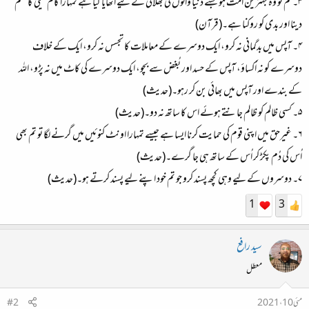
۳۔ تم تو وہ بہترین امت ہو جسے دنیا والوں کی بھلائی کے لیے اٹھایا گیا ہے تمہارا کام نیکی کا حکم
دینا اور بدی کو روکنا ہے۔(قرآن)
۴۔ آپس میں بدگمانی نہ کرو، ایک دوسرے کے معاملات کا تجسس نہ کرو، ایک کے خلاف
دوسرے کو نہ اُکساؤ، آپس کے حسد اور بُغض سے بچو، ایک دوسرے کی کاٹ میں نہ پڑو، اللہ
کے بندے اور آپس میں بھائی بن کر رہو۔(حدیث)
۵۔ کسی ظالم کو ظالم جانتے ہوئے اس کا ساتھ نہ دو۔(حدیث)
۶۔ غیرحق میں اپنی قوم کی حمایت کرنا ایسا ہے جیسے تمہارا اونٹ کنوئیں میں گرنے لگا تو تم بھی
اُس کی دُم پکڑ کر اُس کے ساتھ ہی جا گرے۔(حدیث)
۷۔ دوسروں کے لیے وہی کچھ پسند کرو جو تم خود اپنے لیے پسند کرتے ہو۔(حدیث)
1
3
سید رافع
معطل
مئی 10، 2021
#2