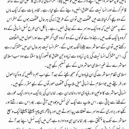
مانیں تو یہ معاشرہ انہیں اپنے دائرے میں تو نہیں لیتا، مگر انسانی برادری کا تعلق ان کے ساتھ
قائم کرنے اور انسانیت کے حقوق انہیں دینے کے لیے تیار ہے۔ ظاہر بات ہے کہ ایک ماں
کے دو بچے اگر خیالات میں مختلف ہیں تو ان کے طریقِ زندگی بہرحال مختلف ہوں گے مگر اس
کے یہ معنی نہیں کہ وہ ایک دوسرے کے بھائی نہیں رہے۔ بالکل اسی طرح نسلِ انسانی کے دو
گروہ یا ایک ملک میں رہنے والے لوگوں کے دو گروہ بھی اگر عقیدے اور اصول میں اختلاف
رکھتے ہیں تو ان کے معاشرے یقیناً الگ ہوں گے، مگر انسانیت بہرحال ان میں مشترک رہے
گی۔ اس مشترک انسانیت کی بنا پر زیادہ سے زیادہ جن حقوق کا تصور کیا جا سکتا ہے وہ سب اسلامی
معاشرے نے غیر اسلامی معاشروں کے لیے تسلیم کیے ہیں ۔
اسلامی نظامِ معاشرت کی ان بنیادوں کو سمجھ لینے کے بعد آئیے اب ہم دیکھیں کہ وہ کیا اصول
اور طریقے ہیں جو اسلام نے انسانی میل ملاپ کی مختلف صورتوں کے لیے مقرر کیے ہیں ۔
انسانی معاشرت کا اولین اور بنیادی ادارہ خاندان ہے۔ خاندان کی بنا ایک مرد اور ایک عورت
کے ملنے سے پڑتی ہے۔ اس ملاپ سے ایک نئی نسل وجود میں آتی ہے۔ پھر اس سے رشتے اور
کنبے اور برادری کے دوسرے تعلقات پیدا ہوتے ہیں اور بالآخر یہی چیز پھیلتے پھیلتے ایک وسیع
معاشرے تک جا پہنچتی ہے۔ پھر خاندان ہی وہ ادارہ ہے جس میں ایک نسل اپنے بعد آنے