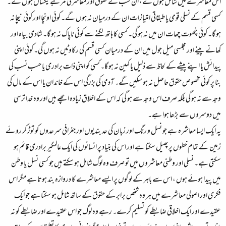
اس معاشرے میں شامل ہوں گے، ان سب کے حقوق اور معاشرتی مرتبے یکساں ہوں گے۔
کسی قسم کے نسلی قومی یا طبقاتی امتیازات ان کے درمیان نہ ہوں گے۔ کوئی اونچا اور کوئی نیچا نہ
ہو گا۔ کوئی چُھوت چھات ان میں نہ ہو گی۔ کسی کا ہاتھ لگنے سے کوئی ناپاک نہ ہو گا۔ شادی بیاہ اور
کھانے پینے اور مجلسی میل جول میں ان کے درمیان کسی قسم کی رکاوٹیں نہ ہوں گی۔ کوئی اپنی
پیدائش یا اپنے پیشے کے لحاظ سے ذلیل یا کمین نہ ہو گا۔ کسی کو اپنی ذات برادری یا حسب نسب کی
بنا پر کوئی مخصوص حقوق حاصل نہ ہو سکیں گے۔ آدمی کی بزرگی اس کے خاندان یا اس کے مال کی
وجہ سے نہ ہو گی بلکہ صرف اس وجہ سے ہو گی کہ اس کے اخلاق زیادہ اچھے ہیں اور وہ خدا ترسی
میں دوسروں سے بڑھا ہوا ہے۔
یہ ایک ایسا معاشرہ ہے جو نسل و رنگ اور زبان کی حد بندیوں اور جغرافی سرحدوں کو توڑ کر روئے
زمین کے تمام خطوں پرپھیل سکتا ہے اور اس کی بنیاد پر انسانوں کی ایک عالمگیر برادری قائم ہو
سکتی ہے۔ نسلی اور وطنی معاشروں میں تو صرف وہ لوگ شامل ہو سکتے ہیں جو کسی نسل یا وطن
میں پیدا ہوئے ہوں ، اس سے باہر کے لوگوں پر ایسے معاشرے کا دروازہ بند ہوتا ہے مگر اس
فکری اور اصولی معاشرے میں ہر وہ شخص برابر کے حقوق کے ساتھ شامل ہو سکتا ہے جو ایک
عقیدے اور ایک اخلاقی ضابطے کو تسلیم کرے۔ رہے وہ لوگ جو اس عقیدے اور ضابطے کو نہ