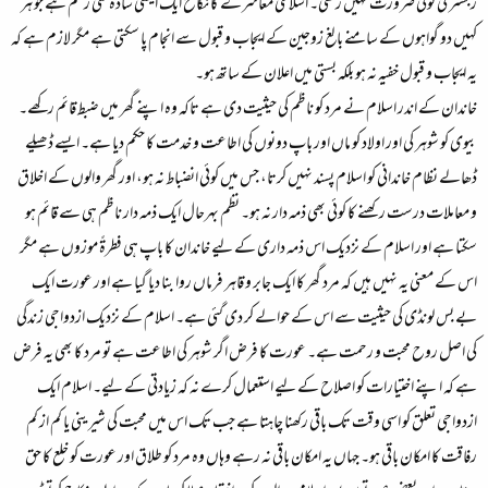
رجسٹر کی کوئی ضرورت نہیں رکھی۔ اسلامی معاشرے کا نکاح ایک ایسی سادہ سی رسم ہے جو ہر
کہیں دو گواہوں کے سامنے بالغ زوجین کے ایجاب و قبول سے انجام پا سکتی ہے مگر لازم ہے کہ
یہ ایجاب و قبول خفیہ نہ ہو بلکہ بستی میں اعلان کے ساتھ ہو۔
خاندان کے اندر اسلام نے مرد کو ناظم کی حیثیت دی ہے تاکہ وہ اپنے گھر میں ضبط قائم رکھے۔
بیوی کو شوہر کی اور اولاد کو ماں اور باپ دونوں کی اطاعت و خدمت کا حکم دیا ہے۔ ایسے ڈھیلے
ڈھالے نظام خاندانی کو اسلام پسند نہیں کرتا، جس میں کوئی انضباط نہ ہو، اور گھر والوں کے اخلاق
و معاملات درست رکھنے کا کوئی بھی ذمہ دار نہ ہو۔ نظم بہرحال ایک ذمہ دار ناظم ہی سے قائم ہو
سکتا ہے اور اسلام کے نزدیک اس ذمہ داری کے لیے خاندان کا باپ ہی فطرۃً موزوں ہے مگر
اس کے معنی یہ نہیں ہیں کہ مرد گھر کا ایک جابر و قاہر فرماں روا بنا دیا گیا ہے اور عورت ایک
بے بس لونڈی کی حیثیت سے اس کے حوالے کر دی گئی ہے۔ اسلام کے نزدیک ازدواجی زندگی
کی اصل روح محبت و رحمت ہے۔ عورت کا فرض اگر شوہر کی اطاعت ہے تو مرد کا بھی یہ فرض
ہے کہ اپنے اختیارات کو اصلاح کے لیے استعمال کرے نہ کہ زیادتی کے لیے۔ اسلام ایک
ازدواجی تعلق کو اسی وقت تک باقی رکھنا چاہتا ہے جب تک اس میں محبت کی شیرینی یا کم از کم
رفاقت کا امکان باقی ہو۔ جہاں یہ امکان باقی نہ رہے وہاں وہ مرد کو طلاق اور عورت کو خلع کا حق