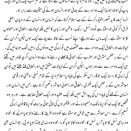
سب جاہلیت کی باتیں ہیں ۔ وہ تمام دنیا کے انسانوں سے کہتا ہے کہ تم سب ایک ماں اور ایک
باپ کی اولاد ہو لہٰذا ایک دوسرے کے بھائی ہو اور انسان ہونے کی حیثیت سے برابر ہو۔
انسانیت کا یہ تصور اختیار کرنے کے بعد اسلام کہتا ہے کہ انسان اور انسان کے درمیان اصلی
فرق اگر کوئی ہو سکتا ہے تو وہ نسل، رنگ، وطن اور زبان کا نہیں بلکہ خیالات، اخلاق اور اصولوں
کا ہو سکتا ہے۔ ایک ماں کے دو بچے اپنے نسب کے لحاظ سے چاہے ایک ہوں لیکن اگر ان کے
خیالات اور اخلاق ایک دوسرے سے مختلف ہیں تو زندگی میں دونوں کی راہیں الگ ہو جائیں گی۔
اس کے برعکس مشرق اور مغرب کے انتہائی فاصلے پر رہنے والے دو انسان اگرچہ ظاہر میں کتنے
ہی ایک دوسرے سے دور ہوں ، لیکن اگران کے خیالات متفق ہیں اور اخلاق ملتے جلتے ہیں تو ان
کی زندگی کا راستہ ایک ہو گا ۔اس نظرئیے کی بنیاد پر اسلام دنیا کے تمام نسلی، وطنی اور قومی
معاشروں کے برعکس ایک فکری، اخلاقی اور اصولی معاشرہ تعمیر کرتا ہے، جس میں انسان اور
انسان کے ملنے کی بنیاد اس کی پیدائش نہیں بلکہ ایک عقیدہ اور ایک اخلاقی ضابطہ ہے۔ اور ہر وہ
شخص جو ایک خدا کو اپنا مالک و معبود مانے اور پیغمبروں کی لائی ہوئی ہدایت کو اپنا قانونِ زندگی
تسلیم کرے، اس معاشرے میں شامل ہو سکتا ہے خواہ وہ افریقہ کا رہنے والا ہو یا امریکہ کا، خواہ
وہ سامی نسل کا ہو یا آریہ نسل کا، خواہ وہ کالا ہو یا گورا، خواہ وہ ہندی بولتا ہو یا عربی۔ جو انسان بھی