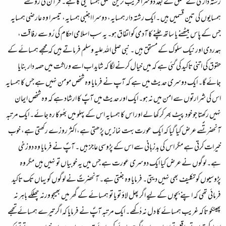
رشتہ داری کے تعلق کے بعد دوسرا قریب ترین تعلق ہمسائیگی کا ہے۔ قرآن کی رُو سے
ہمسایوں کی تین قسمیں ہیں ۔ ایک رشتہ دار ہمسایہ، دوسرا اجنبی ہمسایہ، تیسرا وہ عارضی ہمسایہ
جس کے پاس بیٹھنے یا ساتھ چلنے کا آدمی کو اتفاق ہو۔ یہ سب اسلامی احکام کی رُو سے رفاقت،
ہمدردی اور نیک سلوک کے مستحق ہیں ۔ نبی صلی اللہ علیہ وسلم فرماتے ہیں کہ مجھے ہمسائے کے
حقوق کی اتنی تاکید کی گئی ہے کہ میں خیال کرنے لگا کہ شاید اب اسے وراثت میں حصہ دار بنایا
جائے گا۔ ایک دوسری حدیث میں ہے کہ آپ نے فرمایا وہ شخص مومن نہیں ہے جس کا ہمسایہ
اس کی شرارتوں سے امن میں نہ ہو۔ ایک اور حدیث میں آپؐ کا ارشاد ہے کہ وہ شخص ایمان
نہیں رکھتا جو خود پیٹ بھر کر کھا لے اور اس کا ہمسایہ اس کے پہلو میں بھُوکا رہ جائے۔ ایک مرتبہ
آنحضرتؐسے عرض کیا گیا کہ ایک عورت بہت نمازیں پڑھتی ہے، اکثر روزے رکھتی ہے، خوب
خیرات کرتی ہے مگر اس کی بدزبانی سے اس کے پڑوسی عاجز ہیں ۔ آپؐ نے فرمایا وہ دوزخی
ہے۔ لوگوں نے عرض کیا ایک دوسری عورت ہے جس میں یہ خوبیاں تو نہیں ہیں مگر وہ
پڑوسیوں کو تکلیف بھی نہیں دیتی۔ فرمایا وہ جنتی ہے۔ آنحضرتؐ نے لوگوں کو یہاں تک تاکید
فرمائی تھی کہ اپنے بچوں کے لیے اگر پھل لاؤ تو یا تو ہمسائے کے گھر میں بھیجو ورنہ چھلکے باہر نہ
پھینکو تاکہ غریب ہمسائے کا دل نہ دُکھے۔ ایک مرتبہ آپؐ نے فرمایا کہ اگر تیرے ہمسائے تجھے