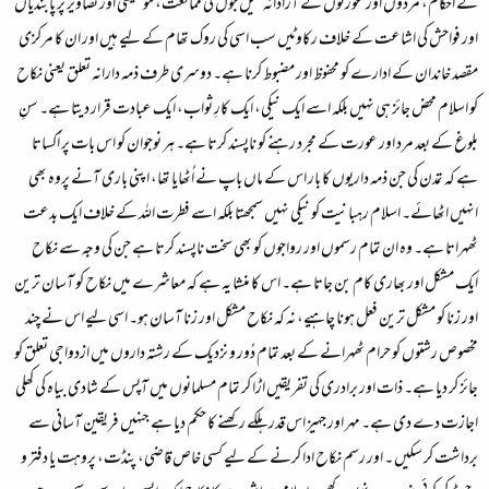
کے احکام، مردوں اور عورتوں کے آزادانہ میل جول کی ممانعت، موسیقی اور تصاویر پر پابندیاں
اور فواحش کی اشاعت کے خلاف رکاوٹیں سب اسی کی روک تھام کے لیے ہیں اور ان کا مرکزی
مقصد خاندان کے ادارے کو محفوظ اور مضبوط کرنا ہے۔ دوسری طرف ذمہ دارانہ تعلق یعنی نکاح
کو اسلام محض جائز ہی نہیں بلکہ اسے ایک نیکی، ایک کارِ ثواب، ایک عبادت قرار دیتا ہے۔ سنِ
بلوغ کے بعد مرد اور عورت کے مجرد رہنے کو ناپسند کرتا ہے۔ ہر نوجوان کو اس بات پر اُکساتا
ہے کہ تمدن کی جن ذمہ داریوں کا بار اس کے ماں باپ نے اُٹھایا تھا، اپنی باری آنے پروہ بھی
انہیں اٹھائے۔ اسلام رہبانیت کو نیکی نہیں سمجھتا بلکہ اسے فطرت اللہ کے خلاف ایک بدعت
ٹھہراتا ہے۔ وہ ان تمام رسموں اور رواجوں کو بھی سخت ناپسند کرتا ہے جن کی وجہ سے نکاح
ایک مشکل اور بھاری کام بن جاتا ہے۔ اس کا منشا یہ ہے کہ معاشرے میں نکاح کو آسان ترین
اور زنا کو مشکل ترین فعل ہونا چاہیے، نہ کہ نکاح مشکل اور زنا آسان ہو۔ اسی لیے اس نے چند
مخصوص رشتوں کو حرام ٹھہرانے کے بعد تمام دُور و نزدیک کے رشتہ داروں میں ازدواجی تعلق کو
جائز کر دیا ہے۔ ذات اور برادری کی تفریقیں اڑا کر تمام مسلمانوں میں آپس کے شادی بیاہ کی کھلی
اجازت دے دی ہے۔ مہر اور جہیز اس قدر ہلکے رکھنے کا حکم دیا ہے جنہیں فریقین آسانی سے
برداشت کر سکیں ۔ اور رسم نکاح ادا کرنے کے لیے کسی خاص قاضی، پنڈت، پروہت یا دفتر و