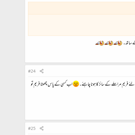
کے ساتھ۔
#24
 لئے فریم مراسلے کے سائز کا ہونا چاہئے۔
اب کسی کے پاس چھوٹا فریم تو
#25