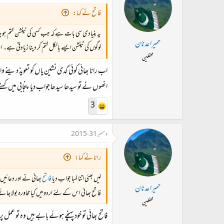
فاتح نے کہا:
یہ بنیادی سی بات ہے کہ جب کسی کی ٹینشن ختم ہو جا
حمیرا عدنان
لوگوں کی ٹینشن ایسے بالکل ختم کر دینا زیادتی ہے
محفلین
اب رانا بھائی کوئی گدی نشین یاں کو تعویذ دینے و
انھوں نے تو سیدھا سیدھا جواب دیا پنجابی میں ک
3
دسمبر 31، 2015
رانا نے کہا:
لیں بھئی اتنا لمبا جواب دیا
فاتح
بھائی نے اور دعائیں
حمیرا عدنان
فاتح بھائی اس کے لئے اردو میں کیا محاورہ بولا جائے
محفلین
فاتح بھائی تو خود پہنچے ہوئے بابے ہیں وہ تو عمل پر