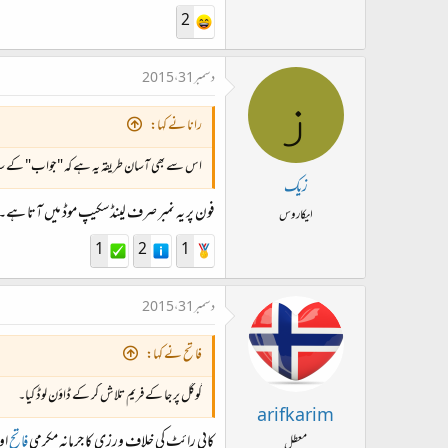
2
دسمبر 31، 2015
ز
رانا نے کہا:
اس سے بھی آسان طریقہ یہ ہے کہ "جواب" کے ساتھ جو 13# کرکے پوسٹ کا نمبر آرہا ہوتا ہے اس پر کلک کریں تو لنک کاپی کرنے کے لئے اوپن ہوجائے گا۔ کاپی کریں اور لنک 
زیک
فون پر یہ نمبر صرف لینڈسکیپ موڈ میں آتا ہے
ایکاروس
1
2
1
دسمبر 31، 2015
فاتح نے کہا:
گوگل پر جا کے فریم تلاش کر کے ڈاؤن لوڈ کیا۔
arifkarim
کاپی رائٹ کی خلاف ورزی کا جرمانہ مکرمی
فاتح
او
معطل