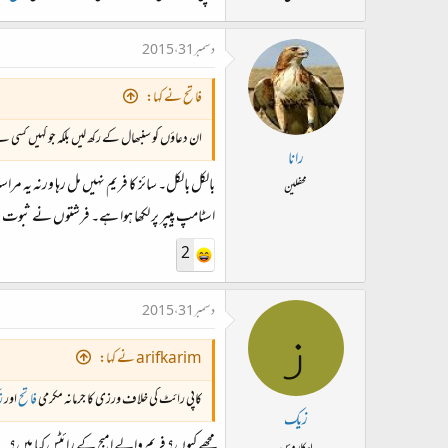
دسمبر 31، 2015
فاتح نے کہا:
ان دعاؤں کو سنبھال کے رکھ لیں بلکہ جو کہیں کسی 
رانا
بالکل بالکل۔ سائز کا فریم نہیں مل رہا ورنہ یہ مرا
محفلین
اسٹامپ پیپر پر لکھا ہوا ہے۔ فرشتوں نے ثبوت مان
2
دسمبر 31، 2015
ز
arifkarim نے کہا:
کاپی رائٹ کی خلاف ورزی کا جرمانہ مکرمی
فاتح
اور
ز
زیک
مجھے کیوں؟ فریم والے امیج کے رائٹس کیا ہیں؟