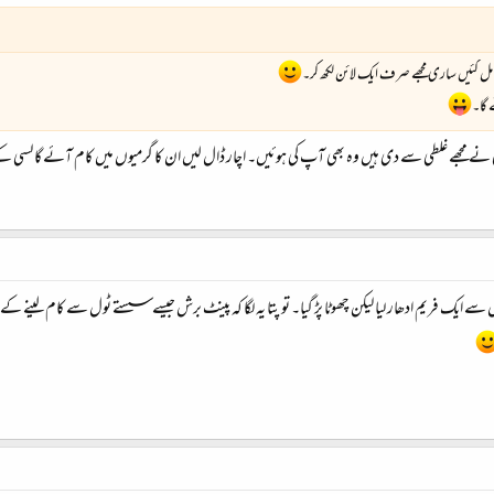
 مل گئیں ساری مجھے صرف ایک لائن لکھ کر۔
 گا۔
سی نے مجھے غلطی سے دی ہیں وہ بھی آپ کی ہوئیں۔ اچار ڈال لیں ان کا گرمیوں میں کام آئے گا لسی 
سے ایک فریم ادھار لیا لیکن چھوٹا پڑ گیا۔ تو پتا یہ لگا کہ پینٹ برش جیسے سستے ٹول سے کام لینے کے