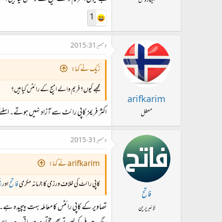
ایکاروس
1
دسمبر 31، 2015
زیک نے کہا:
مجھے کیوں؟ فریم والے امیج کے رائٹس کیا ہیں؟
arifkarim
اکثر فریمز کاپی رائٹ سے آزاد نہیں ہوتے۔ اسلئے
معطل
دسمبر 31، 2015
arifkarim نے کہا:
کاپی رائٹ کی خلاف ورزی کا جرمانہ مکرمی
فاتح
اور
ز
فاتح
تصاویر کے کاپی رائٹس کا معاملہ بہت پیچیدہ ہے۔
لائبریرین