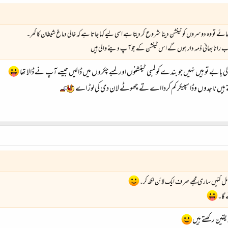
ئے تو وہ دوسروں کو ٹینشن دینا شروع کر دیتا ہے اسی لیے کہا جاتا ہے کہ خالی دماغ شیطان کا گھر۔
۔ اب رانا بھائی ذمہ دار ہوں گے اس ٹینشن کے جو آپ دینے والی ہیں
الی بابے تو ہیں نہیں جو بندے کو لمبی ٹینشنوں اور لمبے چکروں میں ڈالیں جیسے آپ نے ڈالا تھا
ہتے ہیں نا جدوں وڈا سپیکر کم کردا اے تے چھوٹے لان دی کی لوڑ اے
 مل گئیں ساری مجھے صرف ایک لائن لکھ کر۔
 گا۔
 یقین رکھتے ہیں