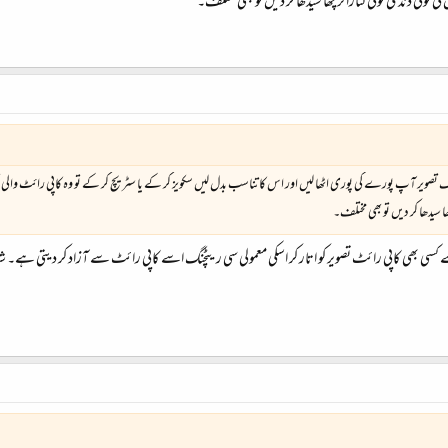
 کوئی ڈنڈی کوئی کنارا ترچھا سیدھا کر دیں تو بھی مختلف۔
یک تصویر آپ پورے کی پوری اٹھا لیں اور اس کا تناسب بدل لیں سکویز کر کے یا سٹریچ کر کے تو وہ کاپی رائٹ والی
 سیدھا کر دیں تو بھی مختلف۔
ی بھی کاپی رائٹ تصویر کو اتار کر اسکی معمولی سی ریٹچنگ اسے کاپی رائٹ سے آزاد کر دیتی ہے۔ شاید