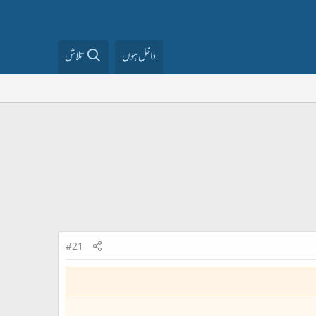
داخل ہوں
تلاش
#21