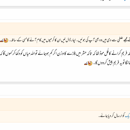
نے مجھے غلطی سے دی ہیں وہ بھی آپ کی ہوئیں۔ اچار ڈال لیں ان کا گرمیوں میں کام آئے گا لسی کے ساتھ۔
سلہ فریم کرانے کا فُل موڈ تھا کہ تاکہ حشر میں پلڑے کا وزن اگر کم ہوجائے تو اللہ میاں کو دکھا کر کہوں گا
گا تو یہ فریم پیش کردوں گا۔
یک
کو ارسال کر دیا جائے۔