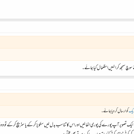
 سوچ سمجھ کر انہیں استعمال کیا جائے۔
یک
کو ارسال کر دیا جائے۔
 ایک تصویر آپ پورے کی پوری اٹھا لیں اور اس کا تناسب بدل لیں سکویز کر کے یا سٹریچ کر کے تو و