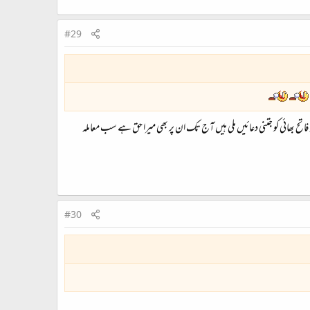
#29
 کہ فاتح بھائی کو جتنی دعائیں ملی ہیں آج تک ان پر بھی میرا حق ہے سب معاملہ
#30