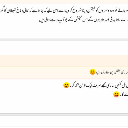
 جائے تو وہ دوسروں کو ٹینشن دینا شروع کر دیتا ہے اسی لیے کہا جاتا ہے کہ خالی دماغ شیطان کا گھر
ہے۔ اب رانا بھائی ذمہ دار ہوں گے اس ٹینشن کے جو آپ دینے والی ہیں
اری ٹینشن ہی مکا دی ہے
یں مل گئیں ساری مجھے صرف ایک لائن لکھ کر۔
ئے گا۔