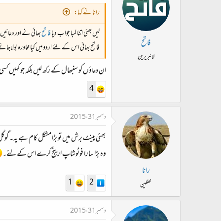
رانا نے کہا:
لیں بھئی اتنا لمبا جواب دیا
فاتح
بھائی نے اور دعائیں
فاتح
فاتح بھائی اس کے لئے اردو میں کیا محاورہ بولا جائے
لائبریرین
ان دعاؤں کو سنبھال کے رکھ لیں بلکہ جو کہیں ک
4
دسمبر 31، 2015
بھئی پینٹ برش میں تو بڑا مشکل کام ہے یہ۔ گوگل 
وہ بڑا سارا فوٹوشاپ ارینج کرے اس کے لئے۔
رانا
1
2
محفلین
دسمبر 31، 2015