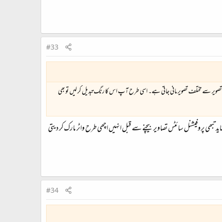
#33
 تصویر سے مختلف تصویر مانی جاتی ہے۔ اسی طرح آپ اس کا رنگ تبدیل کر لیں تو بھی
 تبھی پروفیشنل سائٹس تصاویر بیچنے سے قبل انہیں اچھی طرح واٹر مارک کر دیتی
#34