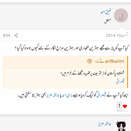
لئیق احمد
ل
معطل
اگست 10، 2014
#34
کیا آپ کو پتہ ہے مجھے بہترین لکھاری اور بہترین مزاح نگار کے لئے کیوں نامزد کیا گیا ؟
arifkarim نے کہا:
شہنشاہ پاکستان نواز شریف پر قصیدہ لکھنے کے جُرم میں؟
قیصرانی
اچھا کیا آپ نے
قیصرانی
کو ٹیگ کردیا ویسے
ماہی احمد
یا
عائشہ عزیز
بھی بہتر بتا سکتی ہیں۔
1
عائشہ عزیز