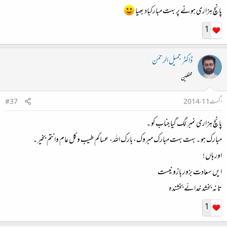
پانچ ہزاری ہونے پر بہت مبارکباد بھیا
1
ڈاکٹر جمیل الرحمٰن
محفلین
اگست 11، 2014
#37
پانچ ہزاری نمبر لگ گیا جناب کو ۔
مبارک ہو ۔ بہت بہت مبارک مبروک، بارک اللہ، عساکم طیب وکل عام وانتم بخیر ۔
اور ہاں !
ایں سعادت بزور بازو نیست
تا نہ بخشد خدائے بخشندہ
1