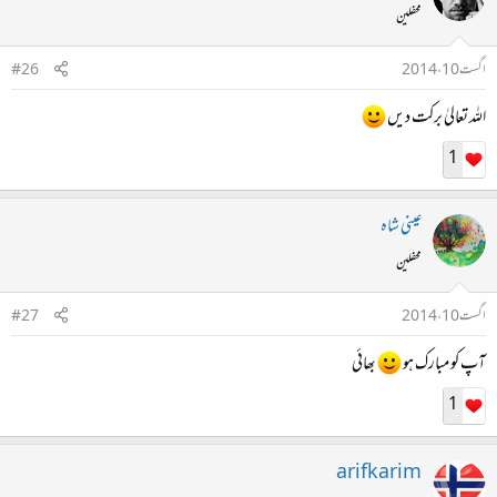
محفلین
اگست 10، 2014
#26
اللہ تعالیٰ برکت دیں
1
عینی شاہ
محفلین
اگست 10، 2014
#27
آپ کو مبارک ہو
بھائی
1
arifkarim