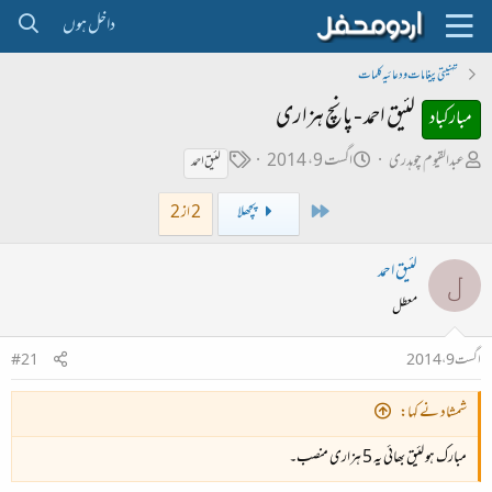
داخل ہوں
تہنیتی پیغامات و دعائیہ کلمات
لئیق احمد - پانچ ہزاری
مبارکباد
ص
ت
ٹ
عبدالقیوم چوہدری
اگست 9، 2014
لئیق احمد
ا
ا
ی
First
پچھلا
2 از 2
ح
ر
گ
ب
ی
لئیق احمد
ل
ل
خ
معطل
ڑ
ا
ی
ب
اگست 9، 2014
#21
ت
د
شمشاد نے کہا:
ا
مبارک ہو لئیق بھائی یہ 5 ہزاری منصب۔
ء