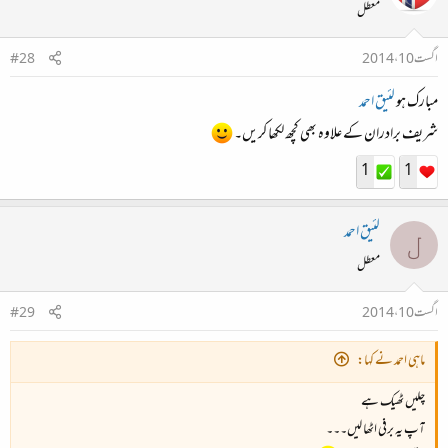
معطل
اگست 10، 2014
#28
مبارک ہو
لئیق احمد
شریف برادران کے علاوہ بھی کچھ لکھا کریں۔
1
1
لئیق احمد
ل
معطل
اگست 10، 2014
#29
ماہی احمد نے کہا:
چلیں ٹھیک ہے
آپ یہ برفی اٹھا لیں۔۔۔