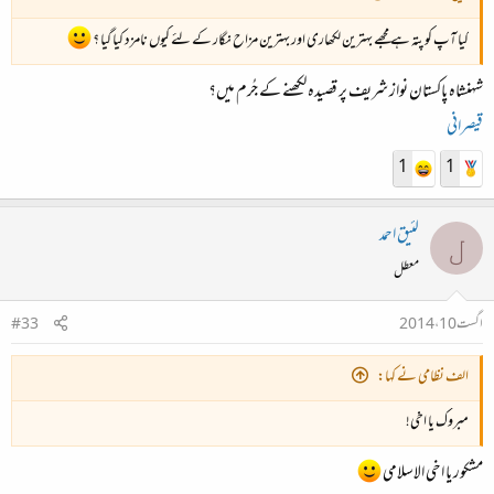
کیا آپ کو پتہ ہے مجھے بہترین لکھاری اور بہترین مزاح نگار کے لئے کیوں نامزد کیا گیا ؟
شہنشاہ پاکستان نواز شریف پر قصیدہ لکھنے کے جُرم میں؟
قیصرانی
1
1
لئیق احمد
ل
معطل
اگست 10، 2014
#33
الف نظامی نے کہا:
مبروک یا اخی!
مشکور یا اخی الاسلامی