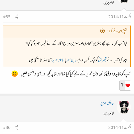
لائبریرین
اگست 11، 2014
#35
لئیق احمد نے کہا:
کیا آپ کو پتہ ہے مجھے بہترین لکھاری اور بہترین مزاح نگار کے لئے کیوں نامزد کیا گیا ؟
اچھا کیا آپ نے
قیصرانی
کو ٹیگ کردیا ویسے
ماہی احمد
یا
عائشہ عزیز
بھی بہتر بتا سکتی ہیں۔
آپ کو شاید وہ ویلینٹائن والی تحریر کے لیے کیا گیا تھا اور شاید کچھ اور بھی دیکھی تھیں۔
1
عائشہ عزیز
لائبریرین
اگست 11، 2014
#36