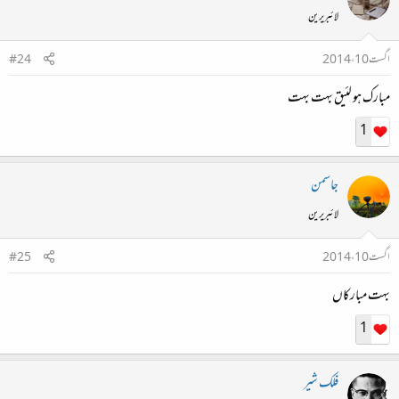
لائبریرین
اگست 10، 2014
#24
مبارک ہو لئیق بہت بہت
1
جاسمن
لائبریرین
اگست 10، 2014
#25
بہت مبارکاں
1
فلک شیر