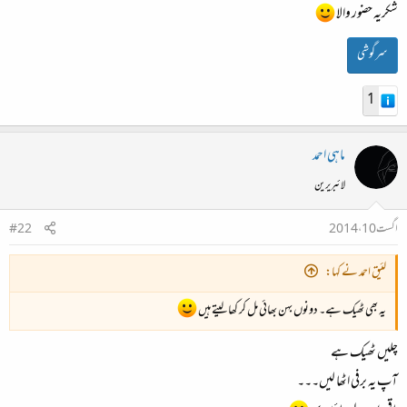
شکریہ حضور والا
سرگوشی
1
ماہی احمد
لائبریرین
اگست 10، 2014
#22
لئیق احمد نے کہا:
یہ بھی ٹھیک ہے۔ دونوں بہن بھائی مل کر کھا لیتے ہیں
چلیں ٹھیک ہے
آپ یہ برفی اٹھا لیں۔۔۔