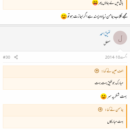
باقی میں لے جاؤں پھر
مجھے گلاب جامن زیادہ پسند ہے اگر اجازت ہو تو
لئیق احمد
ل
معطل
اگست 10، 2014
#30
الف عین نے کہا:
مبارک ہو لئیق بہت بہت
بہت شکریہ سر
جاسمن نے کہا:
بہت مبارکاں