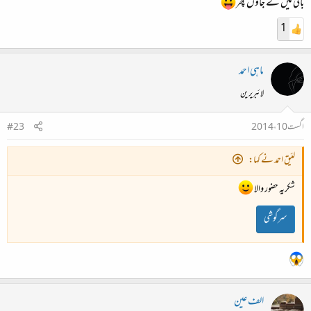
باقی میں لے جاؤں پھر
1
ماہی احمد
لائبریرین
اگست 10، 2014
#23
لئیق احمد نے کہا:
شکریہ حضور والا
سرگوشی
الف عین