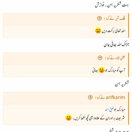
بہت شکریہ بہن ۔ نوازش
فلک شیر نے کہا:
اللہ تعالیٰ برکت دیں
جزاک اللہ بھائی جان
عینی شاہ نے کہا:
آپ کو مبارک ہو
بھائی
شکریہ بہن
arifkarim نے کہا:
مبارک ہو
لئیق احمد
شریف برادران کے علاوہ بھی کچھ لکھا کریں۔