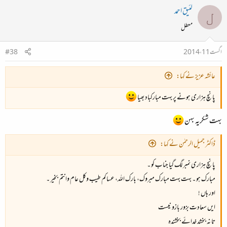
لئیق احمد
ل
معطل
اگست 11، 2014
#38
عائشہ عزیز نے کہا:
پانچ ہزاری ہونے پر بہت مبارکباد بھیا
بہت شکریہ بہن
ڈاکٹر جمیل الرحمٰن نے کہا:
پانچ ہزاری نمبر لگ گیا جناب کو ۔
مبارک ہو ۔ بہت بہت مبارک مبروک، بارک اللہ، عساکم طیب وکل عام وانتم بخیر ۔
اور ہاں !
ایں سعادت بزور بازو نیست
تا نہ بخشد خدائے بخشندہ