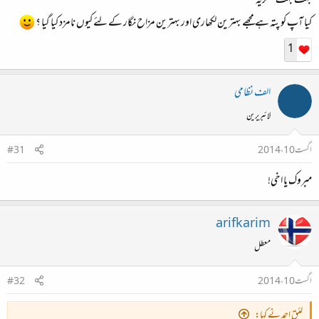
بہت بہت شکریہ
کیا آپ کو پتہ ہے مجھے بہترین لکھاری اور بہترین مزاح نگار کے لئے کیوں نامزد کیا گیا ؟
1
الف نظامی
لائبریرین
اگست 10، 2014
#31
مبروک یا اخی!
arifkarim
معطل
اگست 10، 2014
#32
لئیق احمد نے کہا: