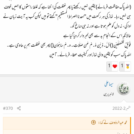
(اللہ پاک حفاظت فرمائے) یقین نہیں رکھتے یا پھر غفلت کی انتہا ہے کہ غلط راستوں کا ہمیں خوف
ہی نہیں رہا۔ نماز کی ہر رکعت میں "اھدنا الصراط المستقیم" کہتے تو ہیں لیکن کب یہ آیت زبان نے
ادا کی، نہ دل کو علم ہوتا ہے اور نہ ہی دماغ کو۔
حالانکہ اس کے انجامِ بد سے بھی خبردار کر دیا گیا ہے
فَوَيْلٌ لِّلْمُصَلِّيْنَ ()اَلَّ۔ذِيْنَ هُ۔مْ عَنْ صَلَاتِ۔ہ۔مْ سَاهُوْنَ() پھر بھی غفلت ہم پر حاوی ہے۔
اللہ پاک سب کو یقین والی نماز اور کیفیت عطاء فرمائے۔ آمین
1
1
سیما علی
لائبریرین
ستمبر 2، 2022
#370
محمد عبدالرؤوف نے کہا: