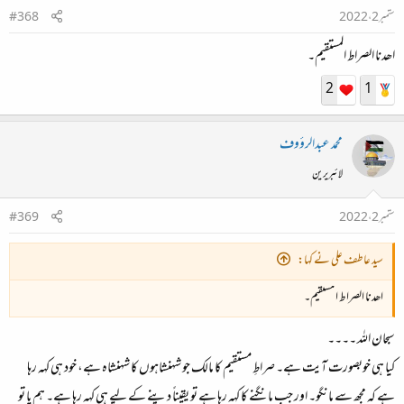
ستمبر 2، 2022
#368
اھدنا الصراط المستقیم۔
2
1
محمد عبدالرؤوف
لائبریرین
ستمبر 2، 2022
#369
سید عاطف علی نے کہا:
اھدنا الصراط المستقیم۔
سبحان اللہ ۔۔۔۔
کیا ہی خوبصورت آیت ہے۔ صراطِ مستقیم کا مالک جو شہنشاہوں کا شہنشاہ ہے، خود ہی کہہ رہا
ہے کہ مجھ سے مانگو۔ اور جب مانگنے کا کہہ رہا ہے تو یقیناً دینے کے لیے ہی کہہ رہا ہے۔ ہم یا تو