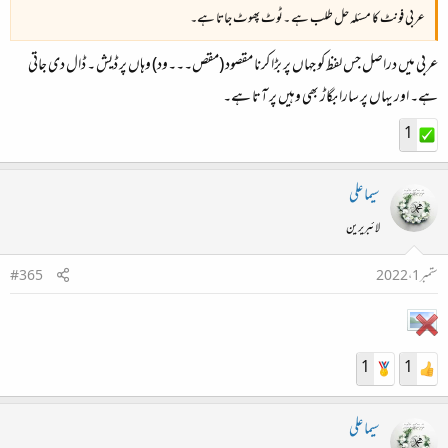
عربی فونٹ کا مسئلہ حل طلب ہے ۔ٹوٹ پھوٹ جاتا ہے۔
عربی میں دراصل جس لفظ کو جہاں پر بڑا کرنا مقصود (مقص۔۔۔ود) وہاں پر ڈیش ۔ ڈال دی جاتی
ہے۔ اور یہاں پر سارا بگاڑ بھی وہیں پر آتا ہے۔
1
سیما علی
لائبریرین
ستمبر 1، 2022
#365
1
1
سیما علی