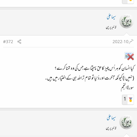
سیما علی
لائبریرین
ستمبر 10، 2022
#372
کیا انسان کو ہر اُس چیز کا حق پہنچتا ہے جس کی وہ تمنا کرے؟
‏(نہیں!) کیونکہ آخرت اور دُنیا تو تمام تر اللہ ہی کے اختیار میں ہیں۔
‏سورۃ النجم
1
سیما علی
لائبریرین