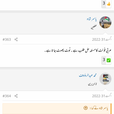
3
یاسر شاہ
محفلین
اگست 31، 2022
#363
عربی فونٹ کا مسئلہ حل طلب ہے ۔ٹوٹ پھوٹ جاتا ہے۔
3
محمد عبدالرؤوف
لائبریرین
اگست 31، 2022
#364
یاسر شاہ نے کہا: