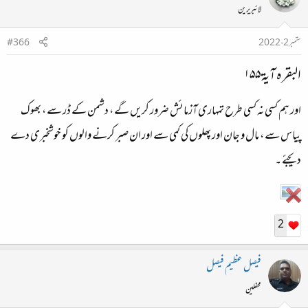
لائبریرین
ستمبر 2، 2022
#366
البقرہ آية ۱۵۵​
اور ہم کسی نہ کسی طرح تمہاری آزمائش ضرور کریں گے ، دشمن کے ڈر سے ، بھوک
پیاس سے ، مال و جان اور پھلوں کی کمی سے اور ان صبر کرنے والوں کو خوشخبری دے
دیجئے ۔​
2
فیصل عظیم فیصل
محفلین