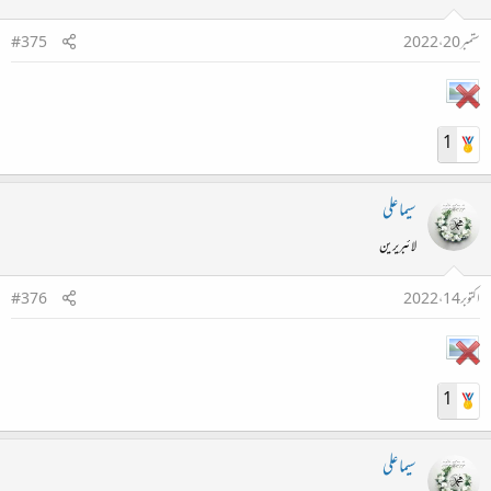
ستمبر 20، 2022
#375
1
سیما علی
لائبریرین
اکتوبر 14، 2022
#376
1
سیما علی