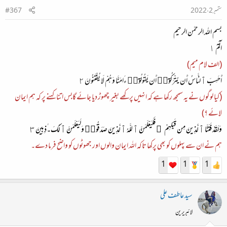
ستمبر 2، 2022
#367
بسم اللہ الرحمٰن الرحیم
الٓمٓ ١
(الف لام میم)
أَحَسِبَ ٱلنَّاسُ أَن يُتْرَكُوٓا۟ أَن يَقُولُوٓا۟ ءَامَنَّا وَهُمْ لَا يُفْتَنُونَ ٢
(کیا لوگوں نے یہ سمجھ رکھا ہے کہ انہیں پرکھے بغیر چھوڑ دیا جائے گابس اتنا کہنے پر کہ ہم ایمان
لائے ؟)
وَلَقَدْ فَتَنَّا ٱلَّذِينَ مِن قَبْلِهِمْ ۖ فَلَيَعْلَمَنَّ ٱللَّهُ ٱلَّذِينَ صَدَقُوا۟ وَلَيَعْلَمَنَّ ٱلْكَ۔ٰذِبِينَ ٣
ہم نے ان سے پہلوں کو بھی پرکھا تاکہ اللہ ایمان والوں اور جھوٹوں کو واضح فرما دے۔
1
1
1
سید عاطف علی
لائبریرین