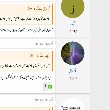
ز
قیصرانی نے کہا:
پیمنٹ کا کیا بندوبست کیا ہے؟ یعنی آن لائن پیمن
زیک
آن لائن سٹورز پر پیمنٹ آن ڈلیوری بہت شاذ 
ایکاروس
اگست 19، 2016
زیک نے کہا:
آن لائن سٹورز پر پیمنٹ آن ڈلیوری بہت شاذ ہی 
قیصرانی
پے پال پاکستان میں نہیں چلتا، نہ ہی گوگل پے
لائبریرین
1
اگست 19، 2016