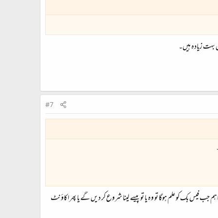
 بہت زیادہ ہیں۔
#7
ہم جب فیس بک کو علم ہوگا تو وہ یا تو پیسے لینا شروع کر دیں گے یا پھر اکاؤنٹ