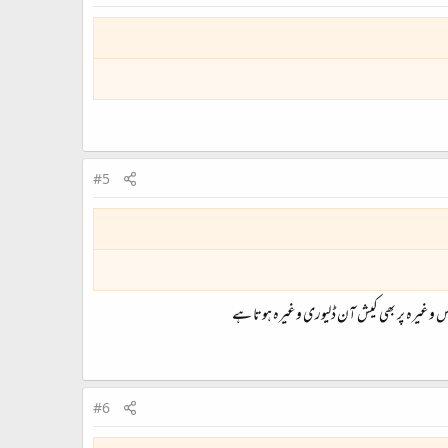
#5
کس وغیرہ پر بھی کیش آن ڈلیوری وغیرہ ہوتا ہے
#6