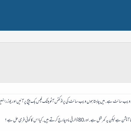
ویب سائٹ ہے. میں چاہتا ہوں ویب سائٹ کی پراڈکٹس آٹو میٹک فیس بک پیج پر آئیں اور یوزر انہ