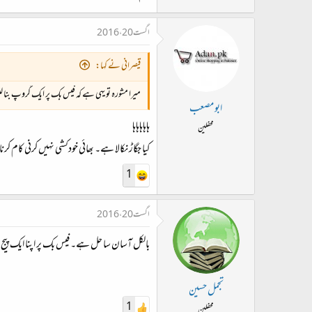
اگست 20، 2016
قیصرانی نے کہا:
میرا مشورہ تو یہی ہے کہ فیس بک پر ایک گروپ بنا لیں 
ابو مصعب
ہاہاہاہاہا
محفلین
کیا جگاڑ نکالا ہے۔ بھائی خودکشی نہیں کرنی کام کر
1
اگست 20، 2016
بالکل آسان سا حل ہے۔ فیس بک پر اپنا ایک پیج
تجمل حسین
1
محفلین