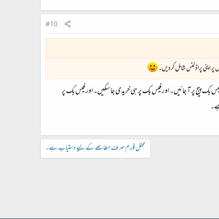
#10
پر اپنی پراڈکٹس شامل کردیں۔
یس بک پیج پر آ جائیں۔ اور فیس بک پر ہی خریدی جا سکیں۔ اور فیس بک پر
ہے۔
محفل فورم صرف مطالعے کے لیے دستیاب ہے۔