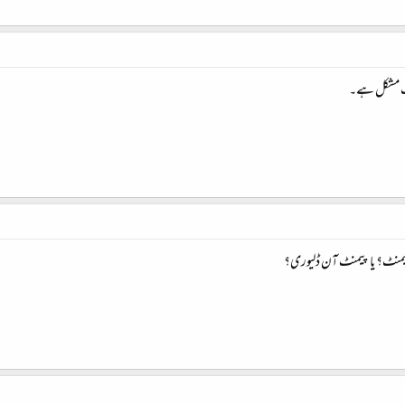
فت مشکل ہے۔
پیمنٹ؟ یا پیمنٹ آن ڈلیوری؟