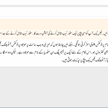
نائیں۔ فیس بک آپ کو اسی پیج پر ایک سٹور ٹیب شامل کرنے کی آپشن دے گا۔ سٹور ٹیب شامل کرنے کے بعد اس 
راڈکٹس مینولی انٹر کرنی ہونگی۔ جبکہ میں چاہتا ہوں کہ میری ویب سائٹ پر موجود پراڈکٹس آٹو میٹک ف
 کنٹرول ہو۔ اس کام کے لئے ایک پریمیم پلگ ان سٹوریا کے نام سے موجود ہے۔ لیکن وہ مہنگا 
 آٹومیٹک فیس بک پیج پر اپڈیٹ ہوتی ہیں۔
شامل کریں