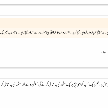
اور متوقع خریداروں کو وہیں جمع کریں۔ اشتہار وہاں لگا کر ذاتی پیغام کی مدد سے آرڈر لیتے رہیں۔ تاہم جب فیس بک کو 
نا ہے۔
 بنائیں۔ فیس بک آپ کو اسی پیج پر ایک سٹور ٹیب شامل کرنے کی آپشن دے گا۔ سٹور ٹیب شامل کر