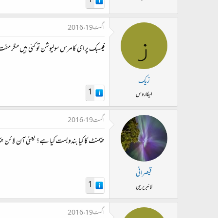
1
ت
د
اگست 19، 2016
ا
ز
ء
فیسبک پر ای کامرس سولیوشن تو کئی ہیں مگر م
زیک
1
ایکاروس
اگست 19، 2016
پیمنٹ کا کیا بندوبست کیا ہے؟ یعنی آن لائن 
قیصرانی
1
لائبریرین
اگست 19، 2016