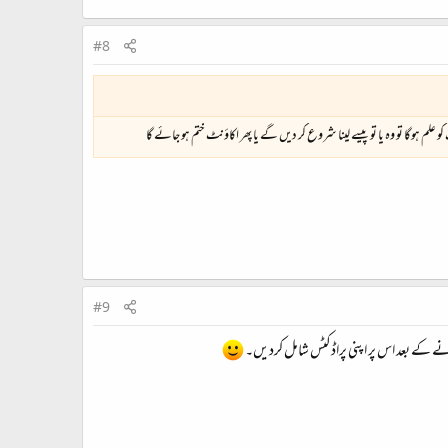
#8
علم ہوگا تو وہ یا تو پیسے لینا شروع کر دیں گے یا پھر اکاؤنٹ ختم ہو جائے گا
#9
نے کے بعد اس پر اپنی پراڈکٹس شامل کردیں۔