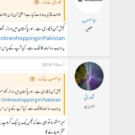
قیصرانی نے کہا:
پیمنٹ کا کیا بندوبست کیا ہے؟ یعنی آن لائن پیمن
ابو مصعب
کیش آن ڈیلوری ہے۔ اور پاکستان میں دراز، کی
محفلین
nline shopping in Pakistan
یہ ویب سائٹ کا لنک ہے۔ کیا آپ کے پاس اس 
اگست 19، 2016
ابو مصعب نے کہا:
کیش آن ڈیلوری ہے۔ اور پاکستان میں دراز، کیمو
قیصرانی
 Online shopping in Pakistan
لائبریرین
یہ ویب سائٹ کا لنک ہے۔ کیا آپ کے پاس اس کا
میرا مشورہ تو یہی ہے کہ فیس بک پر ایک گروپ بنا ل
ختم ہو جائے گا