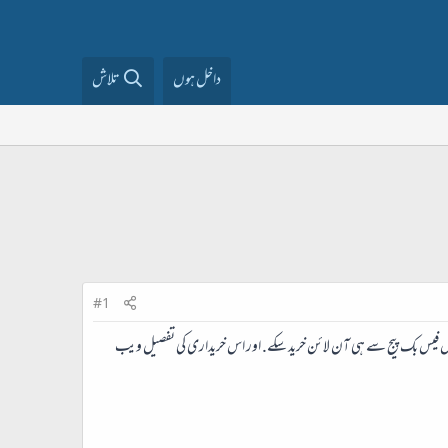
داخل ہوں
تلاش
#1
یں فیس بک پیج سے ہی آن لائن خرید سکے. اور اس خریداری کی تفصیل ویب