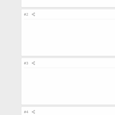
#2
#3
#4