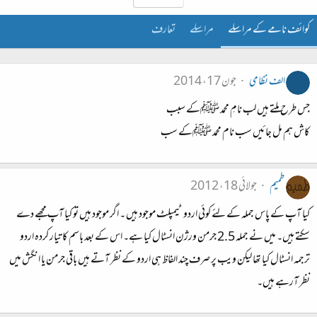
کوائف نامے کے مراسلے
مراسلے
تعارف
الف نظامی
جون 17، 2014
جس طرح ملتے ہیں لب نامِ محمد ﷺکے سبب
کاش ہم مل جائیں سب نام محمد ﷺکے سب
طمیم
جولائی 18، 2012
کیا آپ کے پاس جملہ کے لئے کوئی اردو ٹیمپلٹ موجود ہیں ۔ اگر موجود ہیں تو کیا آپ مجھے دے
سکتے ہیں۔ میں نے جملہ 2.5 جرمن ورژن انسٹال کیا ہے۔ اس کے بعد باسم کا تیار کردہ اردو
ترجمہ انسٹال کیا تھا لیکن ویب پر صرف چند الفاظ ہی اردو کے نظر آتے ہیں باقی جرمن یا انگش میں
نظر آرہے ہیں۔