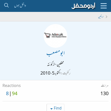
داخل ہوں
اراکین
ابو مصعب
محفلین
·
از
کوئٹہ
رکنیت
اکتوبر 5، 2010
مراسلے
Reactions
8
94
130
Find