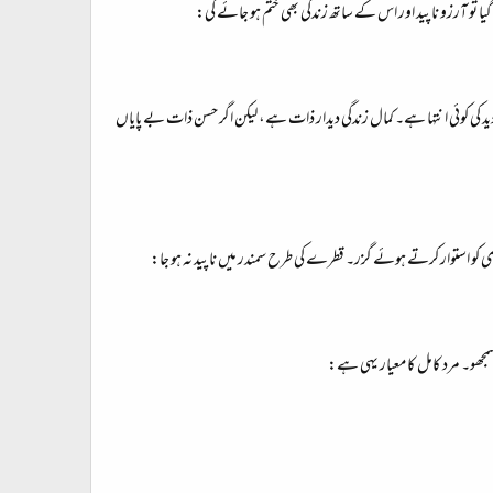
 گیا تو آرزو ناپید اور اس کے ساتھ زندگی بھی ختم ہو جائے گی:
ید کی کوئی انتہا ہے۔ کمال زندگی دیدار ذات ہے، لیکن اگر حسن ذات بے پایاں
خودی کو استوار کرتے ہوئے گزر۔ قطرے کی طرح سمندر میں ناپید نہ ہو جا:
مجھو۔ مرد کامل کا معیار یہی ہے: