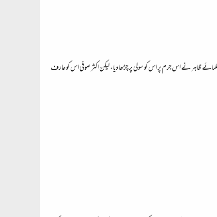
۔ علمائے ظاہر نے اس جرم پر اس کو سولی پر چڑھا دیا، لیکن اکثر صوفی اس کو عارف