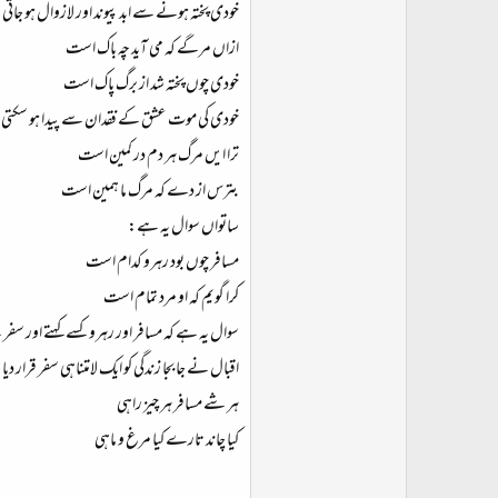
خودی پختہ ہونے سے ابد پیوند اور لازوال ہو جات
ازاں مرگے کہ می آید چہ باک است
خودی چوں پختہ شد از برگ پاک است
خودی کی موت عشق کے فقدان سے پیدا ہو سکتی
ترا ایں مرگ ہر دم در کمین است
بترس از دے کہ مرگ ما ہمین است
ساتواں سوال یہ ہے:
مسافر چوں بود رہرو کدام است
کرا گویم کہ او مرد تمام است
سوال یہ ہے کہ مسافر اور رہرو کسے کہتے اور سفر 
اقبال نے جا بجا زندگی کو ایک لامتناہی سفر قرار
ہر شے مسافر ہر چیز راہی
کیا چاند تارے کیا مرغ و ماہی