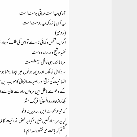
آدمی دید است و باقی پوست است
دید آں باشد کہ دید دوست است
(رومی)
اگر ایسا شخص دکھائی نہ دے تو اس کی طلب کو جاری 
فقیہ و شیخ و ملا را مدہ دست
مرد مانند ماہی غافل از شست
مرد کامل تو ملک اور دین دونوں میں اچھا رہنما
انسانیت کی ترقی اور بصیرت افزائی کا موجب بن
کے دعوے باطل میں مردان راہ سے خالی ہے اور م
بگذر از خاور و افسونی افرنگ مشو
کہ نیزو بجوے ایں ہمہ دیرینہ و نو
کیا یہ مرد راہ کہیں نہیں؟ کیا یہ محض انسانیت کا
گفتم کہ یافت می نشود جستہ ایم ما