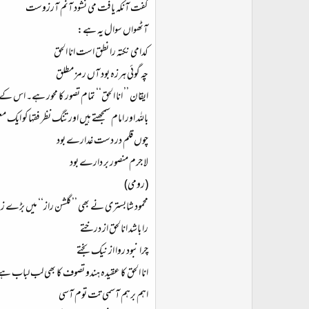
گفت آنکہ یافت می نشود آنم آرزوست
آٹھواں سوال یہ ہے:
کدامی نکتہ را نطق است انا الحق
چہ گوئی ہرزہ بود آں رمز مطلق
ایقان ’’ انا الحق‘‘ تمام تصور کا محور ہے۔ اس کے 
باللہ اور امام سمجھتے ہیں اور تنگ نظر فقہا کو ای
چوں قلم در دست غدارے بود
لا جرم منصور بر دارے بود
(رومی)
محمود شابستری نے بھی ’’ گلشن راز‘‘ میں بڑے 
را باشد انالحق از درختے
چرا نبود روا از نیک بختے
انا الحق کا عقیدہ ہندو تصوف کا بھی لب لباب ہ
اہم برہم آسمی تت توم آسی