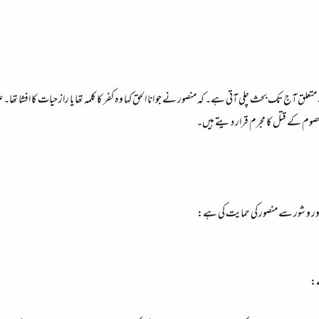
متعلق آج تک بحث چلی آتی ہے۔ کہ منصور نے جو انا الحق کہا وہ کفر کا کلمہ تھا یا راز حیات کا افشا تھا
ک معصوم کے قتل کا مجرم قرار دیتے ہیں۔
زور و شور سے منصور کی حمایت کی ہے:
ے: