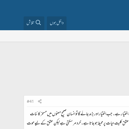
داخل ہوں
تلاش
#41
اختیار ہے۔ جب اختیار اور بڑھ جائے گا تو انسان صحیح معنوں میں مسخر کائنات
ہے۔ عشق کلیت حیات پر محیط ہو جاتا ہے۔خرد مر سکتی ہے لیکن عشق کے لیے موت