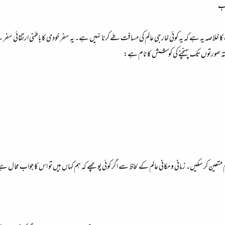
رب
اصہ یہ ہے کہ یہ کوئی خارجی عالم کی مسافت طے کرنا نہیں ہے۔ یہ سفر خودی کا باطنی ارتقائی سفر
یافتہ صورتوں تک پہنچنے کی کوشش کا نام ہے:
متعین کر سکیں۔ زمانی و مکانی عالم کے لحاظ سے اگر کوئی پوچھے کہ ہم کہاں ہیں تو اس کا جواب محال 