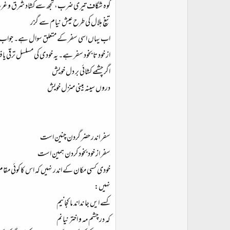
کوہ شگاف تیری ضرب، تجھ سے کشاد شرق و غ
تیغ ہلال کی طرح عیش نیام سے گزر
اب یہاں اسی سفر کے متعلق سوال ہے۔ جواب کا خل
از خود تا بخود سفر ہے۔ یہ خودی کی مسلسل ترقی 
اگر چشمے کشائی بر دل خویش
دروں سینہ بینی منزل خویش
سفر اندر حضر گردن چنین است
سفر از خود بخود کردن ہمین است
خودی کسی مکان کے اندر نہیں کہ اس کا کوئی مقام 
نہیں:
کسے ایں جا نداند ما کجانیم
کہ در چشم مہ و اختر نیانم