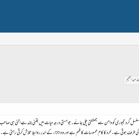
فہ عبدالحکیم
ہ مسلسل گرد مجبوری کو دامن سے جھٹکتی چلی جائے۔ جو ہستی درجہ حیات میں جتنی بلند ہے اتنی ہی صاحب 
شق کی طرف ہوتی ہے۔ خرد کا کام محسوسات کا فہم ہے اور وہ اجزاء کے اندر روابط تلاش کرتی رہتی 