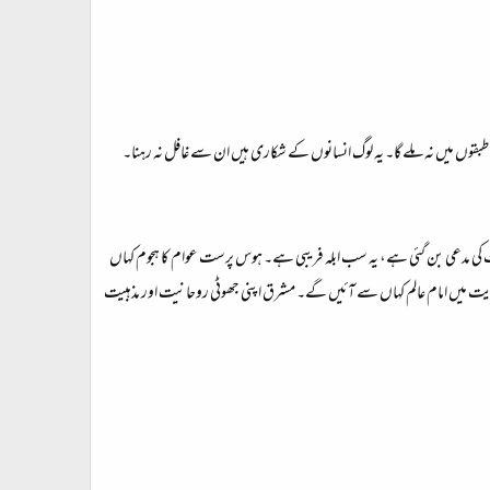
کے طبقوں میں نہ ملے گا۔ یہ لوگ انسانوں کے شکاری ہیں ان سے غافل نہ رہنا۔
وات کی مدعی بن گئی ہے، یہ سب ابلہ فریبی ہے۔ ہوس پرست عوام کا ہجوم کہاں
یت میں امام عالم کہاں سے آئیں گے۔ مشرق اپنی جھوٹی روحانیت اور مذہبیت