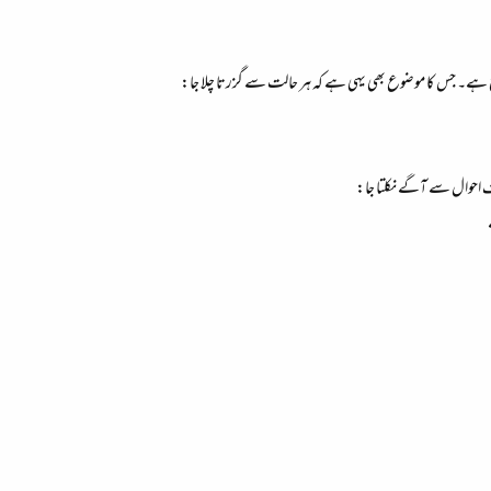
 ہے۔ جس کا موضوع بھی یہی ہے کہ ہر حالت سے گزرتا چلا جا:
ف احوال سے آگے نکلتا جا: