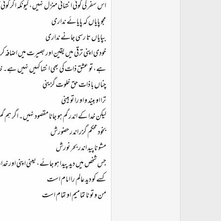
اس سفر کی کوئی انتہائی منزل نہیں، کیونکہ اگر کوئی
مجو پایاں کہ پایائے نداری
بپایاں تا رسی جانے نداری
خودی اپنی ترقی میں یقین اور بصیرت میں اضافہ ک
ہے، تو عشق ذات کی بھی انتہا کہیں نہیں ہے۔ خدا
چناں با ذات حق خلوت گزینی
ترا او بیند و او را تو بینی
لیکن خدا کے اندر گم ہو جانا مقصود نہیں۔ اگر ہم 
بخود محکم گزر اندر حضورش
مشو ناپید اندر بحر نورش
جس شخص میں دید پیدا ہو جائے، یعنی اپنی اور خدا
کسے کو دید عالم را امام است
من و تو نا تمامیم او تمام است