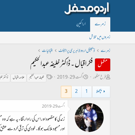
زمرے
اراکین
زمروں میں تلاش
زمرے
ڈیجیٹل اردو لائبریری پراجیکٹ
اقبالیات
فکر اقبال ۔ ڈاکٹر خلیفہ عبدالحکیم
مکمل
ص
ت
ٹ
فرخ منظور
اگست 29، 2019
خلیفہ عبدالحکیم
علامہ اقبال
ڈاکٹر خلی
ا
ا
ی
پچھلا
1
2
3
ح
ر
گ
ب
ی
اگست 29، 2019
ل
خ
زندگی کا مقصود اور اس کی راہ ارتقاء یہ ہے کہ و
ڑ
ا
ی
ب
اور مسجود ملائک ہو گا۔ خودی کی ترقی خرد سے ع