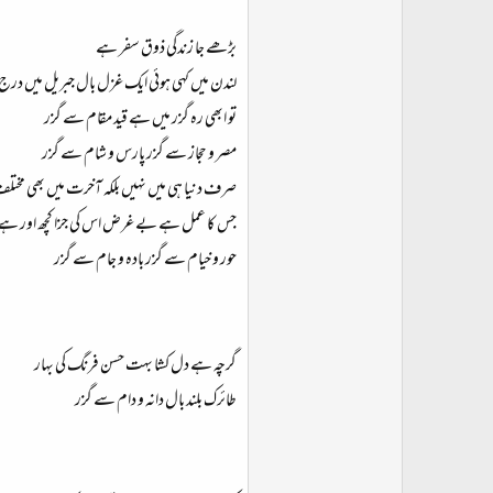
بڑھے جا زندگی ذوق سفر ہے
لندن میں کہی ہوئی ایک غزل بال جبریل میں درج
تو ابھی رہ گزر میں ہے قید مقام سے گزر
مصر و حجاز سے گزر پارس و شام سے گزر
صرف دنیا ہی میں نہیں بلکہ آخرت میں بھی مختل
جس کا عمل ہے بے غرض اس کی جزا کچھ اور ہے
حور و خیام سے گزر بادہ و جام سے گزر
گرچہ ہے دل کشا بہت حسن فرنگ کی بہار
طائرک بلند بال دانہ و دام سے گزر