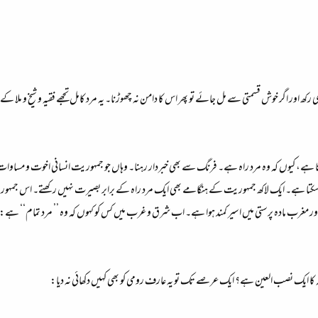
رکھ اور اگر خوش قسمتی سے مل جائے تو پھر اس کا دامن نہ چھوڑنا۔ یہ مرد کامل تجھے فقیہ و شیخ و ملا 
 ہوتا ہے، کیوں کہ وہ مرد راہ ہے۔ فرنگ سے بھی خبردار رہنا۔ وہاں جو جمہوریت انسانی اخوت و مسا
 سکتا ہے۔ ایک لاکھ جمہوریت کے ہنگامے بھی ایک مرد راہ کے برابر بصیرت نہیں رکھتے۔ اس جمہور
غرب مادہ پرستی میں اسیر کمند ہوا ہے۔ اب شرق و غرب میں کس کو کہوں کہ وہ ’’ مرد تمام‘‘ ہے:
 ملہ کا ایک نصب العین ہے؟ ایک عرصے تک تو یہ عارف رومی کو بھی کہیں دکھائی نہ دیا: