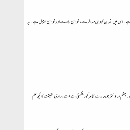
 ہے۔ اس میں انسان خود ہی مسافر ہے، خود ہی راہ ہے اور خود ہی منزل ہے۔ یہ
ہے۔ چشم مہ و اختر جو ہمارے ظاہر کو دیکھتی ہے اسے ہماری حقیقت کا کچھ علم