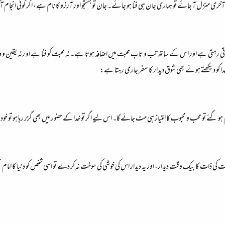
 آخری منزل آ جائے تو ہماری جان ہی فنا ہو جائے۔ جان تو جستجو اور آرزو کا نام ہے، اگر کوئی انجام آ
رتی رہتی ہے اور اس کے ساتھ تب و تاب محبت میں اضافہ ہوتا ہے۔ نہ محبت کو فنا ہے او رنہ یقین و د
 کو دیکھتے ہوئے بھی شوق دیدار کا سفر جاری رہتا ہے:
گم ہو گئے تو محب و محبوب کا امتیاز ہی مٹ جائے گا۔ اس لیے اگر تو خدا کے حضور میں بھی گزر رہا ہو تو 
ت کی ذات کا بیک وقت دیدار، اور یہ دیدار اس کی خوشی کی سوخت نہ کر دے تو اسی شخص کو دنیا کا امام س