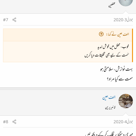
محفلین
جولائی 3، 2020
#7
الف عین نے کہا:
خوب، محفل میں خوش امدید
سَمت کے لیے بھی تخلیقات دیا کریں
بہت نوازش، سلامتی ہو
سمت سے کیا مراد؟
الف عین
لائبریرین
جولائی 4، 2020
#8
میری دستخط پر کلک کر کے دیکھ لیں