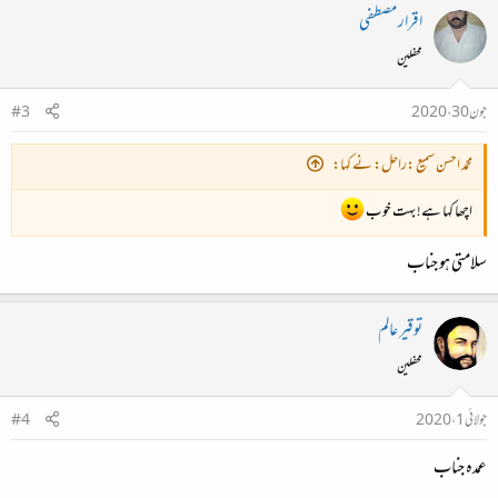
اقرار مصطفی
محفلین
جون 30، 2020
#3
محمّد احسن سمیع :راحل: نے کہا:
اچھا کہا ہے! بہت خوب
سلامتی ہو جناب
توقیر عالم
محفلین
جولائی 1، 2020
#4
عمدہ جناب