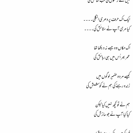
میں نے زخموں کی کب نمائش کی
ایک اک حرف پر دھری انگلی۔۔۔۔
کیا مری آپ نے ستائش کی۔۔۔۔
اک مکاں وہ جسے نہ دیکھا تھا
عمر بھر اُس میں ہی رہائش کی
کیسے مردہ ضمیر لوگوں میں
زندہ رہنے کی ہم نے کوشش کی
ہم نے تو کچھ نہیں کِیا لیکن
کیا کِیا آپ نے جو سازش کی