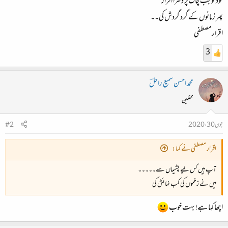
خود کو جب چاک پر دھرا اقرار
پھر زمانوں کے گرد گردش کی۔۔
اقرار مصطفی
3
محمد احسن سمیع راحلؔ
محفلین
جون 30، 2020
#2
اقرار مصطفی نے کہا:
آپ ہیں کس لیے پشیماں سے۔۔۔۔۔
میں نے زخموں کی کب نمائش کی
اچھا کہا ہے! بہت خوب