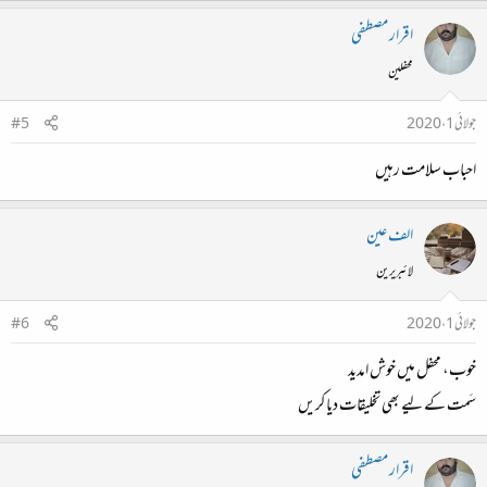
اقرار مصطفی
محفلین
جولائی 1، 2020
#5
احباب سلامت رہیں
الف عین
لائبریرین
جولائی 1، 2020
#6
خوب، محفل میں خوش امدید
سَمت کے لیے بھی تخلیقات دیا کریں
اقرار مصطفی