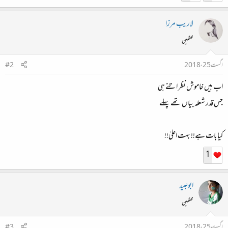
لاریب مرزا
محفلین
اگست 25، 2018
#2
اب ہیں خاموش نظر اتنے ہی
جس قدر شعلہ بیاں تھے پہلے
کیا بات ہے!! بہت اعلیٰ!!
1
ابوعبید
محفلین
اگست 25، 2018
#3