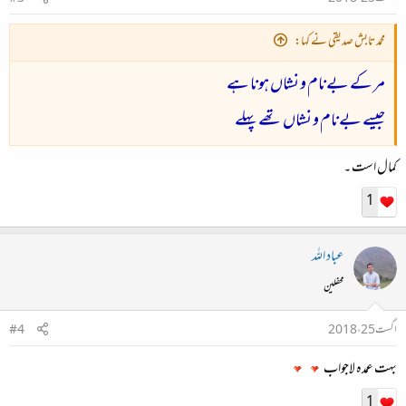
محمد تابش صدیقی نے کہا:
مر کے بےنام و نشاں ہونا ہے
جیسے بے
نام و نشاں تھے پہلے
کمال است ۔
1
عباد اللہ
محفلین
اگست 25، 2018
#4
بہت عمدہ لاجواب
1