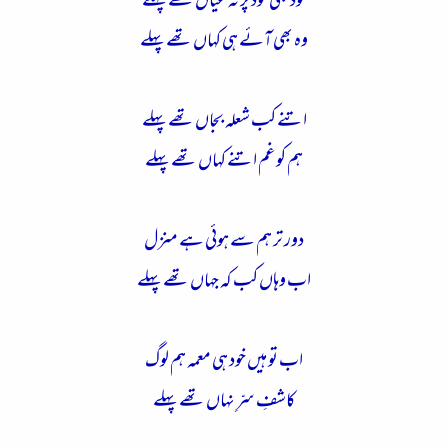
خود بھی خود پر نہ عیاں تھے پہلے
وہ بھی آئے ہی کہاں تھے پہلے
اتنے کب شعلہ بجاں تھے پہلے
ہم کو غم اتنے کہاں تھے پہلے
دور تر ہم سے ہوئی ہے منزل
اب وہاں کب کہ جہاں تھے پہلے
اب تو ہیں خود ہی معمہ ہم لوگ
کاشفِ سرِّ نہاں تھے پہلے