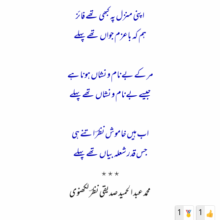
اپنی منزل پہ کبھی تھے فائز
ہم کہ باعزم جواں تھے پہلے
مر کے بےنام و نشاں ہونا ہے
جیسے بے
نام و نشاں تھے پہلے
اب ہیں خاموش نظرؔ اتنے ہی
جس قدر شعلہ بیاں تھے پہلے
٭٭٭
محمد عبد الحمید صدیقی نظرؔ لکھنوی
1
1