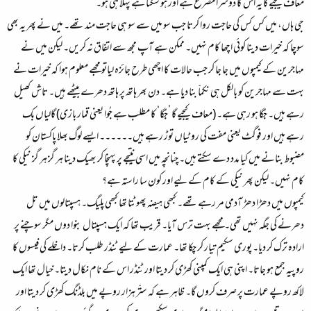
معاف کیجیے گا یہ اس کا دوسرا مصرع ہے اور ہو سکتا ہے پہلا ہی ہو۔
جی ہاں، میں کس کس کی حاجت روا کرتا جب سو میں سے سو ہی حاجت مند تھے۔ میں نے پھر یہ بھی
سوچا کہ خیرات دینا کوئی اچھا کام نہیں۔ ممکن ہے آپ مجھ سے اتفاق نہ کریں۔ لیکن میں نے
مہاجرین کے کیمپوں میں جا جا کر جب حالات کا اچھی طرح جائزہ لیاتو مجھے معلوم ہوا کہ خیرات نے
بہت سے مہاجرین کو بالکل ہی نکماّ بنا دیا ہے۔ دن بھر ہاتھ پر ہاتھ دھرے بیٹھے ہیں۔ تاش کھیل
رہے ہیں۔ جُگا ہو رہی ہے۔ (معاف کیجیے گا ’جُگا‘ کا مطلب ہے جُوا یعنی قمار بازی) گالیاں بک
رہے ہیں اور فوگٹ یعنی مفت کی روٹیاں توڑ رہے ہیں۔۔۔۔۔۔ ایسے لوگ بھلا پاکستان کو
مضبوط بنانے میں کیا مدد دے سکتے ہیں۔ چنانچہ میں اسی نتیجے پر پہنچا کر بھیک دینا ہر گز ہر گز نیکی کا
کام نہیں۔ لیکن پھر نیکی کے کام کے لیے اور کون سا راستہ ہے؟
کیمپوں میں دھڑا دھڑ آدمی مر رہے تھے۔ کبھی ہیضہ پھوٹتا تھا کبھی پلیگ۔ ہسپتالوں میں تل
دھرنے کی جگہ نہیں تھی۔ مجھے بہت ترس آیا۔ قریب تھا کہ ایک ہسپتال بنوا دوں مگر سوچنے پر
ارادہ ترک کر دیا۔ پوری سکیم تیار کر چکا تھا۔ عمارت کے لیے ٹنڈر طلب کرتا۔ داخلے کی فیسوں کا
روپیہ جمع ہو جاتا۔ اپنی ہی ایک کمپنی کھڑی کر دیتا اور ٹنڈر اس کے نام نکال دیتا۔ خیال تھا ایک
لاکھ روپے عمارت پر صرف کروں گا۔ ظاہر ہے کہ ستّر ہزار روپے میں بلڈنگ کھڑی کر دیتا اور