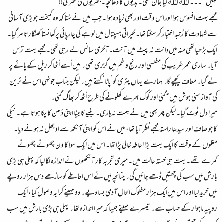
نہیں‘‘۔۔۔ اﷲ اﷲ کیا جان تھی۔ ہڈیوں کا ڈھانچہ۔ جھریوں کی گٹھری!!
مجھے بہت افسوس ہوا اور اس وقت اور بھی زیادہ ہوا۔ جب میں نے سُنا کہ وہ کمبخت جو بڑی آسانی
سے شہادت کا رُتبہ اختیار کر سکتا تھا۔ خیراتی ہسپتال میں لوہے کی چارپائی پر کھانستا کھنگارتا مر گیا۔
ایک بڑھیا تھی منہ میں دانت نہ پیٹ میں آنت۔ آخری سانس لے رہی تھی۔ مجھے بہت ترس
آیا۔ ساری عمر غریب کی مفلسی اور رنج و غم میں گزری تھی۔ میں اُسے اُٹھا کر ریل کے پاٹے پر
لے گیا۔ معاف کیجیے گا۔ ہمارے یہاں پٹری کو ’پاٹا‘کہتے ہیں۔ لیکن جناب جونہی اس نے ٹرین
کی آواز سنی ہوش میں آگئی اور کُوک بھرے کھلونے کی طرح اُٹھ کر بھاگ گئی۔
میرا دل ٹوٹ گیا۔ لیکن پھر بھی میں نے ہمت نہ ہاری۔ بنیے کا بیٹا اپنی دُھن کا پکا ہوتا ہے۔ نیکی
کا جو صاف اور سیدھا راستہ مجھے نظر آیا تھا، میں نے اس کو اپنی آنکھ سے اوجھل نہ ہونے دیا۔
مغلوں کے وقت کا ایک بہت بڑا احاطہ خالی پڑا تھا۔ اس میں ایک سواِ کا ون چھوٹے چھوٹے
کمرے تھے۔ بہت ہی خستہ حالت میں۔ میری تجربہ کار آنکھوں نے اندازہ لگا لیا کہ پہلی ہی بڑی
بارش میں سب کی چھتیں ڈھے جائیں گی۔ چنانچہ میں نے اس احاطے کو ساڑھے دس ہزار روپے
میں خرید لیا اور اس میں ایک ہزار مفلوک الحال آدمی بسا دیے۔ دو مہینے کرایہ وصول کیا، ایک
روپیہ ماہوار کے حساب سے۔ تیسرے مہینے جیسا کہ میرا اندازہ تھا۔ پہلی ہی بڑی بارش میں سب