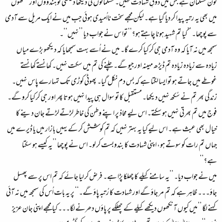
کون مسلمان ہے جس میں ذوقِ شہادت نہیں۔ مسلمانوں کی دیکھا دیکھی تو ہندوؤں اور سکھوں
میں بھی یہ رتبہ پیدا کر دیا گیا ہے۔ لیکن مجھے سخت نااُمیدی ہوئی جب میں نے ایک مریل سے آدمی
سے پوچھا۔ ’’کیا تم شہید ہونا چاہتے ہو؟‘‘ توا س نے جواب دیا ’’نہیں‘‘۔
سمجھ میں نہ آیا کہ وہ آدمی جی کر کیا کرے گا۔ میں نے اُسے بہت سمجھایا کہ دیکھو بڑے میاں
زیادہ سے زیادہ زیادہ تم ڈیڑھ مہینہ اور جیو گے۔ چلنے کی تم میں سکت نہیں۔ کھانستے کھانستے
غوطے میں جاتے ہو تو ایسا لگتا ہے کہ بس دم نکل گیا۔ پھوٹی کوڑی تک تمہارے پاس نہیں۔
زندگی بھر تم نے سُکھ نہیں دیکھا۔ مستقبل کا تو سوال ہی پیدا نہیں ہوتا پھر اور جی کر کیا کرو گے۔
فوج میں تم بھرتی نہیں ہو سکتے۔ اس لیے محاذ پر اپنے وطن کی خاطر لڑتے لڑتے جان دینے کا
خیال بھی عبث ہے۔ اس لیے کیا یہ بہتر نہیں کہ تم کوشش کر کے یہیں بازار میں یا ڈیرے میں
جہاں تم رات کو سوتے ہو، اپنی شہادت کا بندوبست کر لو۔ اس نے پوچھا ’’یہ کیسے ہو سکتا
ہے؟‘‘
میں نے جواب دیا۔ ’’یہ سامنے کیلے کا چھلکا پڑا ہے۔ فرض کر لیا جائے کہ تم اس پر سے پھسل
جاؤ۔۔۔ ظاہر ہے کہ تم مر جاؤ گے اور شہادت کا رُتبہ پاؤ گے۔‘‘ پر یہ بات اُس کی سمجھ میں نہ آئی
کہنے لگا ’’میں کیوں آنکھوں دیکھے کیلے کے چھلکے پر پاؤں دھرنے لگا۔۔۔ کیا مجھے اپنی جان عزیز