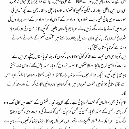
اس لیے کہ اردو زبان میں باہر کے الفاظ آنے ہی چاہئیں۔ چاہے وہ گجراتی ہی کیوں نہ ہوں۔
جی ہاں، میں بالکل بیکار تھا۔ لیکن کوکین کا تھوڑا سا کاروبار چل رہا تھا۔ جس سے کچھ آمدن کی
صورت ہو ہی جاتی تھی۔ جب بٹوارہ ہوا اور اِدھر کے آدمی اُدھر اور اُدھر کے اِدھر ہزاروں کی
تعداد میں آنے جانے لگے تو میں نے سوچا چلو پاکستان چلیں۔ کوکین کا نہ سہی کوئی اور کاروبار
شروع کر دوں گا۔ چنانچہ وہاں سے چل پڑا اور راستے میں مختلف قسم کے چھوٹے چھوٹے
دھندے کرتا پاکستان پہنچ گیا۔
میں تو چلا ہی اس نیّت سے تھا کہ کوئی موٹاکاروبار کروں گا۔ چنانچہ پاکستان پہنچتے ہی میں نے
حالات کو اچھی طرح جانچا اور الاٹمنٹوں کا سلسلہ شروع کر دیا۔ مسکہ پالش مجھے آتا ہی تھا۔ چکنی
چپڑی باتیں کیں۔ ایک دو آدمیوں کے ساتھ یارانہ گانٹھا اور ایک چھوٹا سا مکان الاٹ کرا لیا۔ اس
سے کافی منافع ہوا تو میں مختلف شہروں میں پھر کر مکان اور دکانیں الاٹ کرانے کا دھندا کرنے
لگا۔
کام کوئی بھی ہو انسان کو محنت کرنا پڑتی ہے۔ مجھے بھی چنانچہ الاٹمنٹوں کے سلسلے میں کافی تگ ودو
کرنا پڑی۔ کسی کے مسکہ لگایا۔ کسی کی مُٹھی گرم کی، کسی کو کھانے کی دعوت دی، کسی کو ناچ
رنگ کی۔ غرضیکہ بے شمار بکھیڑے تھے۔ دن بھر خاک چھانتا، بڑی بڑی کوٹھیوں کے پھیرے