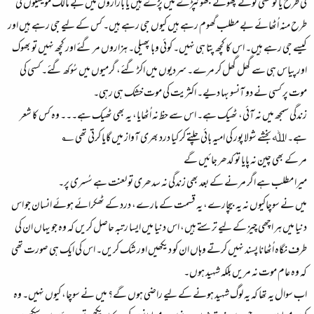
کی طرح یا تو کسی ٹوٹے پھوٹے جھونپڑے میں پڑے ہیں یا بازاروں میں بے مالک مویشیوں کی
طرح منہ اُٹھائے بے مطلب گھوم رہے ہیں کیوں جی رہے ہیں۔ کس کے لیے جی رہے ہیں اور
کیسے جی رہے ہیں۔ اس کا کچھ پتا ہی نہیں۔ کوئی وبا پھیلی۔ ہزاروں مر گئے اور کچھ نہیں تو بھوک
اور پیاس ہی سے گھل گھل کر مرے۔ سردیوں میں اکڑ گئے، گرمیوں میں سُوکھ گئے۔ کسی کی
موت پر کسی نے دو آنسو بہا دیے۔ اکثریت کی موت خشک ہی رہی۔
زندگی سمجھ میں نہ آئی، ٹھیک ہے۔ اس سے حظ نہ اُٹھایا، یہ بھی ٹھیک ہے۔۔۔ وہ کس کا شعر
ہے۔ اﷲ بخشے شولا پور کی امیہ بائی چلتے کر کیا درد بھری آواز میں گایا کرتی تھی ؂
مر کے بھی چین نہ پایا تو کدھر جائیں گے
میرا مطلب ہے اگر مرنے کے بعد بھی زندگی نہ سدھری تو لعنت ہے سُسری پر۔
میں نے سوچاکیوں نہ یہ بیچارے، یہ قسمت کے مارے، درد کے ٹھکرائے ہوئے انسان جو اس
دنیا میں ہر اچھی چیز کے لیے ترستے ہیں، اس دنیا میں ایسا رتبہ حاصل کریں کہ وہ جو یہاں ان کی
طرف نگاہ اُٹھانا پسند نہیں کرتے وہاں ان کو دیکھیں اور شک کریں۔ اس کی ایک ہی صورت تھی
کہ وہ عام موت نہ مریں بلکہ شہید ہوں۔
اب سوال یہ تھا کہ یہ لوگ شہید ہونے کے لیے راضی ہوں گے؟ میں نے سوچا، کیوں نہیں۔ وہ