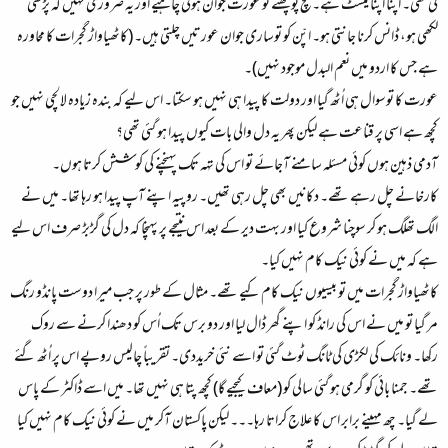
کی تھی۔ اپنا اپنا ٹیسٹ ہے۔ سچ پوچھئے تو عورت جوان ہونی چاہیے اور یہ ضروری نہیں کہ پڑھی
لکھی ہو، ڈانس کرنا جانتی ہو۔ اپّن کو توساری جوان عورتیں چلتی ہیں۔ (کاٹھیاواڑ گجرات کا محاورہ
ہے جس کا اردو میں نعم البدل موجود نہیں)۔
عورت کا توسوال ہی اُٹھ گیا اور دولت کا پیدا ہی نہیں ہو سکتا۔ اس لیے کہ بندہ زیادہ لالچی نہیں جو
کچھ ہے اسی پر قناعت ہے لیکن پھر یہ دل والی بات کیوں پیدا ہو گئی تھی؟
آدمی ذہین ہوں کوئی مسئلہ سامنے آجائے تو اس کی تہہ تک پہنچنے کی کوشش کرتا ہوں۔
کارخانے چل رہے تھے۔ دکانیں بھی چل رہی تھیں۔ روپیہ اپنے آپ پیدا ہو رہا تھا۔ میں نے
الگ تھلگ ہو کر سوچنا شروع کیا اور بہت دیر کے بعد اس نتیجے پر پہنچا کہ دل کی گڑبڑ صرف اس لیے
ہے کہ میں نے کوئی نیک کام نہیں کیا۔
کاٹھیاواڑ گجرات میں تو بیسیوں نیک کام کیے تھے۔ مثال کے طور پر جب میرا دوست پانڈو رنگ
مر گیا تو میں نے اس کی رانڈ کو اپنے گھر ڈال لیا اور دو برس تک اُس کو دھندا کرنے سے روک
رکھا۔ ونائک کی لکڑی کی ٹانگ ٹوٹ گئی تو اسے نئی خریددی۔ تقریباً چالیس روپے اس پر اُٹھ گئے
تھے۔ جمنا بائی کو گرمی ہو گئی سالی کو (معاف کیجیے گا) کچھ پتا ہی نہیں تھا۔ میں اسے ڈاکٹر کے پاس
لے گیا۔ چھ مہینے برابر اس کا علاج کراتا رہا۔۔۔ لیکن پاکستان آکر میں نے کوئی نیک کام نہیں کیا