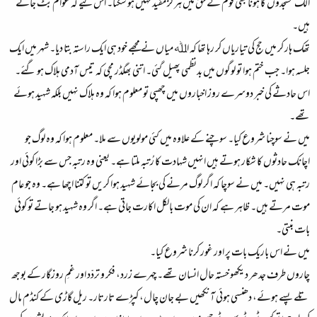
الگ مسجدوں کا ہونا بھی قوم کے حق میں ہرگز مفید نہیں ہو سکتا۔ اس لیے کہ عوام بٹ جاتے
ہیں۔
تھک ہار کر میں حج کی تیاریاں کر رہا تھا کہ اﷲ میاں نے مجھے خود ہی ایک راستہ بتا دیا۔ شہر میں ایک
جلسہ ہوا۔ جب ختم ہوا تو لوگوں میں بدنظمی پھیل گئی۔ اتنی بھگڈر مچی کہ تیس آدمی ہلاک ہو گئے۔
اس حادثے کی خبر دوسرے روز اخباروں میں چھپی تو معلوم ہوا کہ وہ ہلاک نہیں بلکہ شہید ہوئے
تھے۔
میں نے سوچنا شروع کیا۔ سوچنے کے علاوہ میں کئی مولویوں سے ملا۔ معلوم ہوا کہ وہ لوگ جو
اچانک حادثوں کا شکار ہوتے ہیں انہیں شہادت کا رُتبہ ملتا ہے۔ یعنی وہ رتبہ جس سے بڑا کوئی اور
رتبہ ہی نہیں۔ میں نے سوچا کہ اگر لوگ مرنے کی بجائے شہید ہوا کریں تو کتنا اچھا ہے۔ وہ جو عام
موت مرتے ہیں۔ ظاہر ہے کہ ان کی موت بالکل اکارت جاتی ہے۔ اگر وہ شہید ہو جاتے تو کوئی
بات بنتی۔
میں نے اس باریک بات پر اور غور کرنا شروع کیا۔
چاروں طرف جدھر دیکھو خستہ حال انسان تھے۔ چہرے زرد، فکر و تردّد اور غمِ روزگار کے بوجھ
تلے پسے ہوئے، دھنسی ہوئی آنکھیں بے جان چال، کپڑے تارتار۔ ریل گاڑی کے کنڈم مال