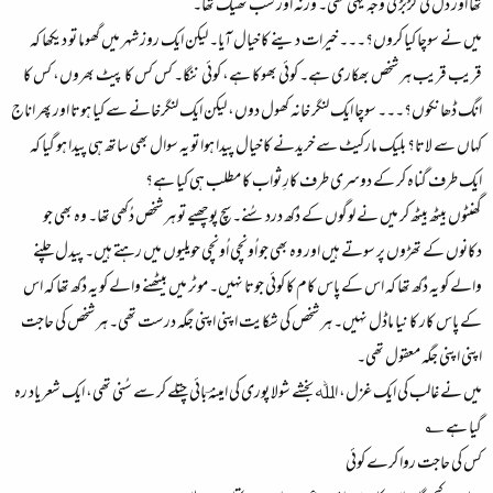
تھا اور دل کی گڑبڑ کی وجہ یہی تھی۔ ورنہ اور سب ٹھیک تھا۔
میں نے سوچا کیا کروں؟۔۔۔ خیرات دینے کا خیال آیا۔ لیکن ایک روز شہر میں گھوما تو دیکھا کہ
قریب قریب ہر شخص بھکاری ہے۔ کوئی بھوکا ہے، کوئی ننگا۔ کس کس کا پیٹ بھروں، کس کا
انگ ڈھانکوں؟۔۔۔ سوچا ایک لنگر خانہ کھول دوں، لیکن ایک لنگرخانے سے کیا ہوتا اور پھر اناج
کہاں سے لاتا؟ بلیک مارکیٹ سے خریدنے کا خیال پیدا ہوا تو یہ سوال بھی ساتھ ہی پیدا ہو گیا کہ
ایک طرف گناہ کر کے دوسری طرف کارِ ثواب کا مطلب ہی کیا ہے؟
گھنٹوں بیٹھ بیٹھ کر میں نے لوگوں کے دُکھ درد سُنے۔ سچ پوچھیے تو ہر شخص دُکھی تھا۔ وہ بھی جو
دکانوں کے تھڑوں پر سوتے ہیں اور وہ بھی جو اُونچی اُونچی حویلیوں میں رہتے ہیں۔ پیدل چلنے
والے کو یہ دُکھ تھا کہ اس کے پاس کام کا کوئی جوتا نہیں۔ موٹر میں بیٹھنے والے کو یہ دُکھ تھا کہ اس
کے پاس کار کا نیا ماڈل نہیں۔ ہر شخص کی شکایت اپنی اپنی جگہ درست تھی۔ ہر شخص کی حاجت
اپنی اپنی جگہ معقول تھی۔
میں نے غالب کی ایک غزل، اﷲ بخشے شولا پوری کی امینہؔ بائی چتلے کر سے سُنی تھی، ایک شعر یاد رہ
گیا ہے ؂
کس کی حاجت روا کرے کوئی