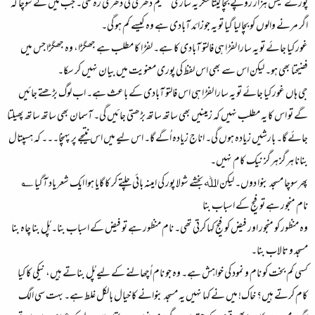
پورے تیس ہزار روپے بچا لیتا مگر یہ ساری سکیم دھری کی دھری رہ گئی۔ جب میں نے سوچا کہ
اگر مرنے والوں کو بچا لیا گیا تو یہ جوزائد آبادی ہے وہ کیسے کم ہو گی۔
غور کیا جائے تو یہ سارا لفڑا ہی فالتو آبادی کا ہے۔ لفڑا کا مطلب ہے جھگڑا، وہ جھگڑا جس میں
فضیحتا بھی ہو۔ لیکن اس سے بھی اس لفظ کی پوری معنویت میں بیان نہیں کر سکا۔
جی ہاں غور کیا جائے تو یہ سارا لفڑا ہی اس فالتو آبادی کے باعث ہے۔ اب لوگ بڑھتے جائیں
گے تو اس کا یہ مطلب نہیں کہ زمینیں بھی ساتھ ساتھ بڑھتی جائیں گی۔ آسمان بھی ساتھ ساتھ پھیلتا
جائے گا۔ بارشیں زیادہ ہوں گی۔ اناج زیادہ اُگے گا۔ اس لیے میں اس نتیجے پر پہنچا۔۔۔ کہ ہسپتال
بنانا ہرگز ہرگز نیک کام نہیں۔
پھرسوچا مسجد بنوا دوں۔ لیکن اﷲ بخشے شولا پور کی امینہ بائی چلتے کر کا گایا ہوا ایک شعر یاد آگیا ؂
نام منجور ہے تو فیج کے اسباب بنا
وہ منظور کو منجور اور فیض کو فیج کہا کرتی تھی۔ نام منظور ہے تو فیض کے اسباب بنا۔ پُٖل بنا چاہ بنا
مسجد و تالاب بنا۔
کسی کم بخت کو نام و نمود کی خواہش ہے۔ وہ جو نام اُچھالنے کے لیے پُل بناتے ہیں، نیکی کا کیا
کام کرتے ہیں؟ خاک! میں نے کہا نہیں یہ مسجد بنوانے کا خیال بالکل غلط ہے۔ بہت سی الگ