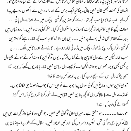
کرتا اور شہر کا چپّہ چپّہ دیکھ کر اچھا سا مکان تلاش کرتا جس کے الاٹ کرانے سے زیادہ منافع ہو۔
انسان کی محنت کبھی خالی نہیں جاتی۔ چنانچہ ایک برس کے اندر اندر میں نے لاکھوں روپے پیدا
کرلیے۔ اب خدا کا دیا سب کچھ تھا۔ رہنے کو بہترین کوٹھی۔ بینک میں بے اندازہ مال پانی۔۔۔
معاف کیجیے گا میں کاٹھیاواڑ گجرات کا روزمرہ استعمال کر گیا۔ مگر کوئی داندہ نہیں۔ اردو زبان میں
باہر کے الفاظ بھی شامل ہونے چاہئیں۔۔۔ جی ہاں، اﷲ کا دیا سب کچھ تھا۔ رہنے کو بہترین
کوٹھی، نوکر چاکر، پیکارڈ موٹر، بینک میں ڈھائی لاکھ روپے۔ کارخانے اور دکانیں الگ۔۔۔ یہ
سب تھا۔ لیکن میرے دل کا چین جانے کہاں اُڑ گیا۔ یوں تو کوکین کا دھندا کرتے ہوئے بھی دل
پر کبھی کبھی بوجھ محسوس ہوتا تھا لیکن اب تو جیسے دل رہا ہی نہیں تھا۔ یا پھر یوں کہیے کہ بوجھ اتنا
آن پڑا کہ دل اس کے نیچے دب گیا۔ پر یہ بوجھ کس بات کا تھا؟
آدمی ذہین ہوں، دماغ میں کوئی سوال پیدا ہو جائے تو میں اس کا جواب ڈھونڈ ہی نکالتا ہوں۔
ٹھنڈے دل سے (حالانکہ دل کا کچھ پتا ہی نہیں تھا)میں نے غور کرنا شروع کیا کہ اس گڑبڑ
گھوٹالے کی وجہ کیا ہے؟
عورت؟۔۔۔۔۔۔ ہو سکتی ہے۔ میری اپنی تو کوئی تھی نہیں۔ جو تھی وہ کاٹھیاواڑ گجرات ہی میں
اﷲ کو پیاری ہو گئی تھی۔ لیکن دوسروں کی عورتیں موجود تھیں۔ مثال کے طور پر اپنے مالی ہی