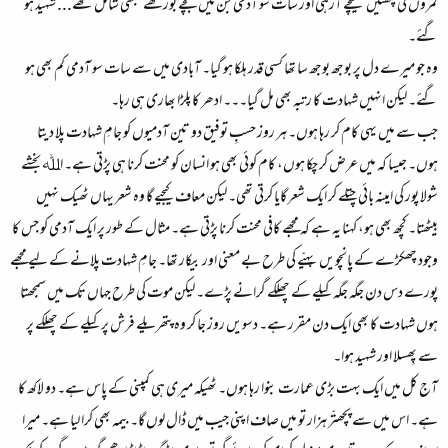
کمروں کی چھتیں نیچے آرہی اور سات سو آدمی جن میں بچے بوڑھے سبھی شامل تھے... شہید ہو
گئے۔
وہ جو میرے دل پر بوجھ بوجھ سا تھا کسی قدر ہلکا ہو گیا۔ آبادی میں سے سات سو آدمی کم بھی ہو
گئے۔ لیکن انہیں شہادت کا رتبہ بھی مل گیا۔۔۔ ادھر کا پلڑا بھاری ہی رہا۔
جب سے میں یہی کام کر رہا ہوں۔ ہر روز حسبِ توفیق دو تین آدمیوں کو جامِ شہادت پلا دیتا
ہوں۔ جیسا کہ میں عرض کر چکا ہوں، کام کوئی بھی ہو انسان کو محنت کرنا ہی پڑتی ہے۔ اﷲ بخشے
شولا پور کی امینہ بائی چتلے کر ایک شعر گایا کرتی تھی۔ لیکن معاف کیجیے گا وہ شعر یہاں ٹھیک نہیں
بیٹھتا۔ کچھ بھی ہو، کہنا یہ ہے کہ مجھے کافی محنت کرنا پڑتی ہے۔ مثال کے طور پر ایک آدمی کو جس کا
وجود چھکڑے کے پانچویں پہیّے کی طرح بے معنی اور بیکار تھا۔ جامِ شہادت پلانے کے لیے مجھے
پورے دس دن جگہ جگہ کیلے کے چھلکے گرانے پڑے۔ لیکن موت کی طرح جہاں تک میں سمجھتا
ہوں شہادت کا بھی ایک دن مقرر ہے۔ دسویں روز جا کر وہ پتھریلے فرش پر کیلے کے چھلکے پر
سے پِھسلا اور شہید ہوا۔
آج کل میں ایک بہت بڑی عمارت بنوا رہا ہوں۔ ٹھیکہ میری ہی کمپنی کے پاس ہے۔ دو لاکھ کا
ہے۔ اس میں سے پچھتّر ہزار تو میں صاف اپنی جیب میں ڈال لوں گا۔ بیمہ بھی کرا لیا ہے۔ میرا