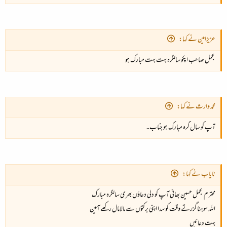
عزیزامین نے کہا:
تجمل صاحب اپکو سالگرہ بہت بہت مبارک ہو
محمد وارث نے کہا:
آپ کو سال گرہ مبارک ہو جناب۔
نایاب نے کہا:
محترم تجمل حسین بھائی آپ کو دلی دعاؤں بھری سالگرہ مبارک
اللہ سوہنا گزرتے وقت کو سدا اپنی برکتوں سے مالامال رکھے آمین
بہت دعائیں