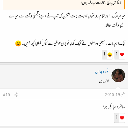
آپکو بھی پانچ مکالمات مبارک ہوں!
خیر مبارک۔ اور تمام دوستوں کا بہت بہت شکریہ کہ آپ نے اپنے قیمتی وقت سے میرے
لیے وقت نکالا۔
ایک اہم بات: سبھی دوستوں نے کیک کھایا تو بڑی خوشی سے لیکن کھلایا کچھ نہیں۔
1
1
نور وجدان
لائبریرین
ستمبر 19، 2015
#15
سالگرہ مبارک ہو !
1