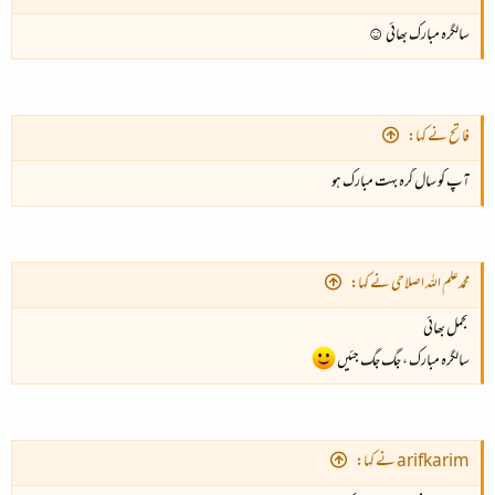
سالگرہ مبارک بھائی ☺
فاتح نے کہا:
آپ کو سال گرہ بہت مبارک ہو
محمدعلم اللہ اصلاحی نے کہا:
تجمل بھائی
سالگرہ مبارک ، جگ جگ جئیں
arifkarim نے کہا: