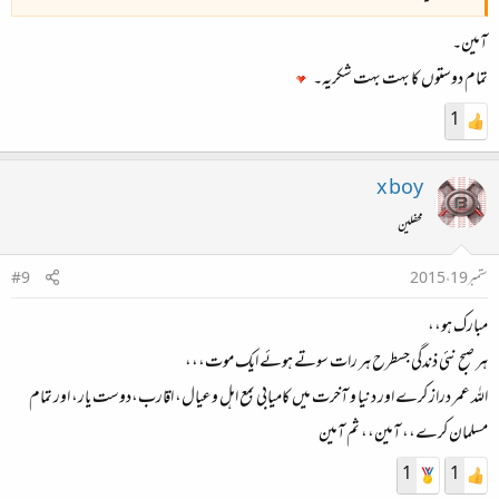
آمین۔
تمام دوستوں کا بہت بہت شکریہ۔
1
x boy
محفلین
ستمبر 19، 2015
#9
مبارک ہو،،
ہر صبح نئی ذندگی جسطرح ہر رات سوتے ہوئے ایک موت،،،
اللہ عمر دراز کرے اور دنیا و آخرت میں کامیابی بمع اہل وعیال، اقارب،دوست یار، اور تمام
مسلمان کرے،، آمین،، ثم آمین
1
1