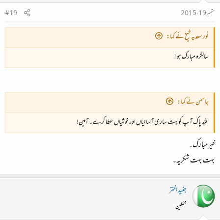
ستمبر 19، 2015
#19
نور سعدیہ شیخ نے کہا:
سالگرہ مبارک ہو !
جاسمن نے کہا:
اللہ پاک آپ کو بہت ساری آسانیاں اور خوشیاں عطا کرے۔ آمین!
خیر مبارک۔
بہت بہت شکریہ۔
جنید اختر
محفلین