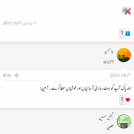
آخری تدوین:
ستمبر 19، 2015
1
جاسمن
لائبریرین
ستمبر 19، 2015
#18
اللہ پاک آپ کو بہت ساری آسانیاں اور خوشیاں عطا کرے۔ آمین!
1
تجمل حسین
محفلین