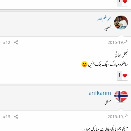
1
محمد علم اللہ
محفلین
ستمبر 19، 2015
#12
تجمل بھائی
سالگرہ مبارک ، جگ جگ جئیں
1
arifkarim
معطل
ستمبر 19، 2015
#13
آپکو بھی پانچ مکالمات مبارک ہوں!