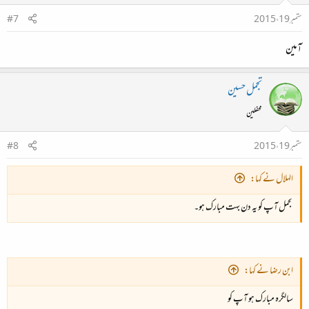
ستمبر 19، 2015
#7
آمین
تجمل حسین
محفلین
ستمبر 19، 2015
#8
الہلال نے کہا:
تجمل آپ کو یہ دن بہت مبارک ہو۔
ابن رضا نے کہا:
سالگرہ مبارک ہو آپ کو