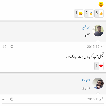
1
2
6
محمدظہیر
محفلین
ستمبر 19، 2015
#2
تجمل آپ کو یہ دن بہت مبارک ہو۔
1
ابن رضا
لائبریرین
ستمبر 19، 2015
#3