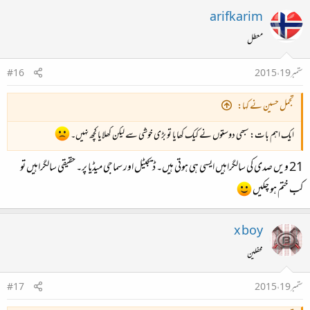
arifkarim
معطل
ستمبر 19، 2015
#16
تجمل حسین نے کہا:
ایک اہم بات: سبھی دوستوں نے کیک کھایا تو بڑی خوشی سے لیکن کھلایا کچھ نہیں۔
21 ویں صدی کی سالگراہیں ایسی ہی ہوتی ہیں۔ ڈیجیٹل اور سماجی میڈیا پر۔ حقیقی سالگراہیں تو
کب ختم ہو چکیں
x boy
محفلین
ستمبر 19، 2015
#17