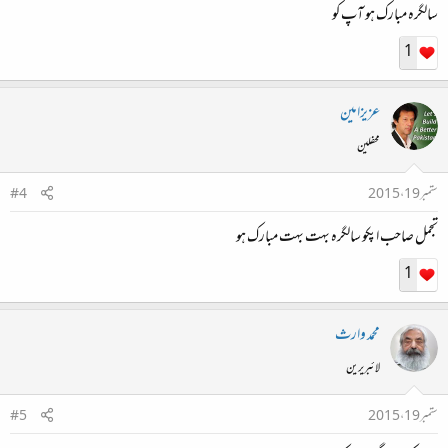
سالگرہ مبارک ہو آپ کو
1
عزیزامین
محفلین
ستمبر 19، 2015
#4
تجمل صاحب اپکو سالگرہ بہت بہت مبارک ہو
1
محمد وارث
لائبریرین
ستمبر 19، 2015
#5