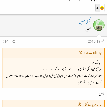
2
تجمل حسین
محفلین
ستمبر 19، 2015
#14
x boy نے کہا:
مبارک ہو،،
ہر صبح نئی ذندگی جسطرح ہر رات سوتے ہوئے ایک موت،،،
اللہ عمر دراز کرے اور دنیا و آخرت میں کامیابی بمع اہل وعیال، اقارب،دوست یار، اور تمام مسلمان
کرے،، آمین،، ثم آمین
آمین
عائشہ عزیز نے کہا: