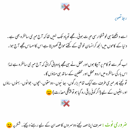
ربط تصویر
اسے دیکھتے ہی خوشگوار سی حیرت ہوئی۔ مجھے تو یاد تک نہیں تھا کہ آج میری سالگرہ بھی ہے۔
دنیا کے کاموں میں الجھ کر انسان خوشی کے کتنے مواقع کھودیتا ہے اس کا احساس مجھے آج ہوا۔
اب گھر سے تو کام پر آچکا ہوں اور محفل نے ہی مجھے یاددہانی کرائی کہ آج میری سالگرہ ہے لہٰذا
اس بار کی سالگرہ میں اردو محفل اور محفلین کے ساتھ ہی مناؤں گا۔
تو لیجئے پھر میری طرف سے کیک تمام بزرگوں، بھائیوں، دوستوں، بچوں، جوانوں، بہنوں، ماؤں
اور بیٹیوں کے لیے (اگر کوئی باقی رہ گیا ہو تو پیشگی معذرت)
ضروری نوٹ:
صرف اپنا حصہ لیجئے دوسروں کا حصہ ان کے لیے رہنے دیجئے۔ شکریہ