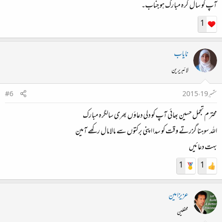
آپ کو سال گرہ مبارک ہو جناب۔
1
نایاب
لائبریرین
ستمبر 19، 2015
#6
محترم تجمل حسین بھائی آپ کو دلی دعاؤں بھری سالگرہ مبارک
اللہ سوہنا گزرتے وقت کو سدا اپنی برکتوں سے مالامال رکھے آمین
بہت دعائیں
1
1
عزیزامین
محفلین