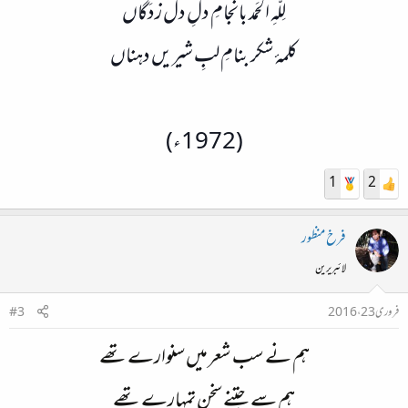
لِلّٰہِ الحَمد بانجامِ دلِ دل زدَگاں
کلمۂ شکر بنامِ لبِ شیریں دہناں​
(1972ء)
1
2
فرخ منظور
لائبریرین
فروری 23، 2016
#3
ہم نے سب شعر میں سنوارے تھے
ہم سے جتنے سخن تمہارے تھے