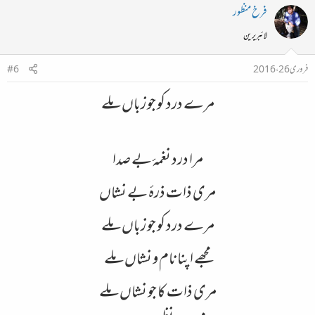
فرخ منظور
لائبریرین
فروری 26، 2016
#6
مرے درد کو جو زباں ملے
مرا درد نغمۂ بے صدا
مری ذات ذرۂ بے نشاں
مرے درد کو جو زباں ملے
مجھے اپنا نام و نشاں ملے
مری ذات کا جو نشاں ملے