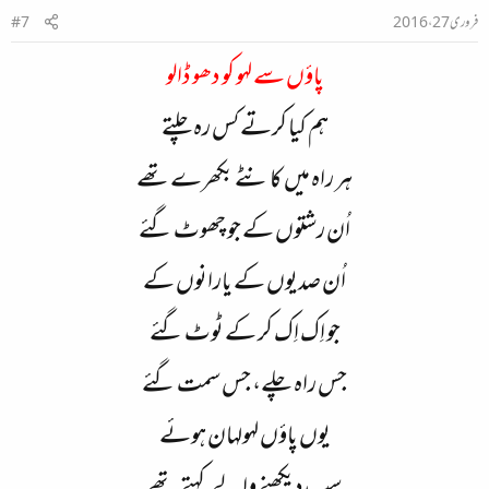
فروری 27، 2016
#7
پاؤں سے لہو کو دھو ڈالو
ہم کیا کرتے کس رہ چلتے
ہر راہ میں کانٹے بکھرے تھے
اُن رشتوں کے جو چھوٹ گئے
اُن صدیوں کے یارانوں کے
جو اِک اِک کر کے ٹوٹ گئے
جس راہ چلے، جس سمت گئے
یوں پاؤں لہولہان ہوئے