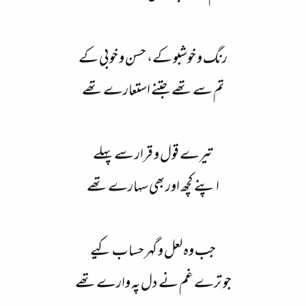
رنگ و خوشبو کے، حسن و خوبی کے
تم سے تھے جتنے استعارے تھے
تیرے قول و قرار سے پہلے
اپنے کچھ اور بھی سہارے تھے
جب وہ لعل و گہر حساب کیے
جو ترے غم نے دل پہ وارے تھے