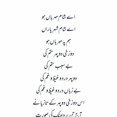
اے شام مہرباں ہو
اے شامِ شہرِ یاراں
ہم پہ مہرباں ہو
دوزخی دوپہر ستم کی
بے سبب ستم کی
دوپہر درد و غیظ و غم کی
بے زباں درد و غیظ و غم کی
اس دوزخی دوپہر کے تازیانے
آج تن پر دھنک کی صورت