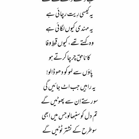
سب دیکھنے والے کہتے تھے
یہ کیسی رِیت رچائی ہے
یہ مہندی کیوں لگائی ہے
وہ کہتے تھے، کیوں قحطِ وفا
کا ناحق چرچا کرتے ہو
پاؤں سے لہو کو دھو ڈالو!
یہ راہیں جب اٹ جائیں گی
سو رستے اِن سے پھوٹیں گے
تم دل کو سنبھالو جس میں ابھی
سو طرح کے نشتر ٹوٹیں گے