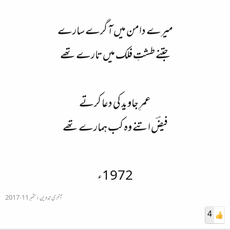
میرے دامن میں آ گرے سارے
جتنے طشتِ فلک میں تارے تھے
عمرِ جاوید کی دعا کرتے
فیضؔ اتنے وہ کب ہمارے تھے
1972ء
آخری تدوین:
ستمبر 11، 2017
4