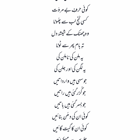
کوئی حرفِ بے مروّت
کسی کُنجِِ لب سے پھُوٹا
وہ چھنک کے شیشۂ دل
تہِ بام پھر سے ٹوٹا
یہ مِلن کی نامِلن کی
یہ لگن کی اور جلن کی
جو سہی ہیں وارداتیں
جو گُزر گئی ہیں راتیں
جو بِسر گئی ہیں باتیں
کوئی ان کی دھُن بنائیں
کوئی ان کا گیت گائیں