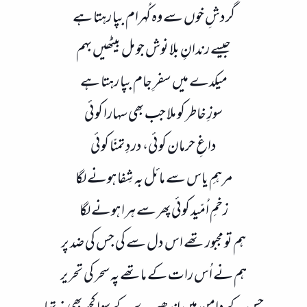
گردشِ خوں سے وہ کُہرام بپا رہتا ہے
جیسے رندانِ بلا نوش جو مل بیٹھیں بہم
میکدے میں سفرِ جام بپا رہتا ہے
سوزِ خاطر کو ملا جب بھی سہارا کوئی
داغِ حرمان کوئی، دردِ تمنّا کوئی
مرہمِ یاس سے مائل بہ شِفا ہونے لگا
زخمِ اُمّید کوئی پھر سے ہرا ہونے لگا
ہم تو مجبور تھے اس دل سے کی جس کی ضد پر
ہم نے اُس رات کے ماتھے پہ سحر کی تحریر