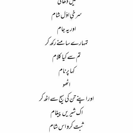
میں ڈھالی
سرخیِ اوّل شام
اور یہ جام
تمہارے سامنے رکھ کر
تم سے کیا کلام
کہا پرنام
اٹھو
اور اپنے تن کی سیج سے اٹھ کر
اک شیریں پیغام
ثبت کرو اس شام