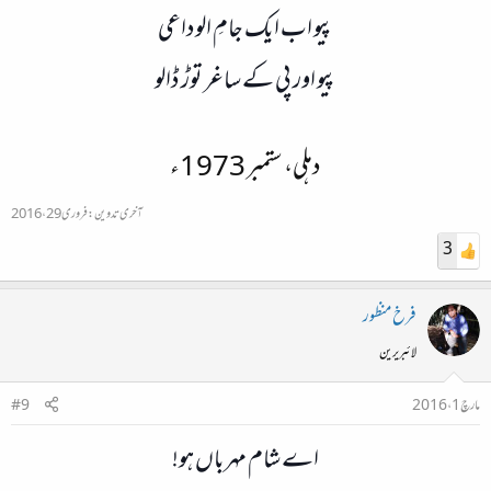
پیو اب ایک جامِ الوداعی
پیو اور پی کے ساغر توڑ ڈالو
دہلی، ستمبر 1973ء
آخری تدوین:
فروری 29، 2016
3
فرخ منظور
لائبریرین
مارچ 1، 2016
#9
اے شام مہرباں ہو!