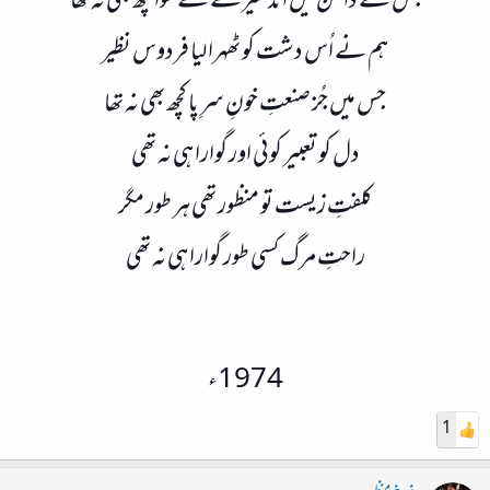
جس کے دامن میں اندھیرے کے سوا کچھ بھی نہ تھا
ہم نے اُس دشت کو ٹھہرا لیا فردوس نظیر
جس میں جُز صنعتِ خونِ سرِ پا کچھ بھی نہ تھا
دل کو تعبیر کوئی اور گوارا ہی نہ تھی
کلفتِ زیست تو منظور تھی ہر طور مگر
راحتِ مرگ کسی طور گوارا ہی نہ تھی
1974ء
1