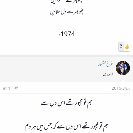
چلو پھر سے مسکرائیں
چلو پھر سے دل جلائیں​
1974ء​
3
فرخ منظور
لائبریرین
مارچ 3، 2016
#11
ہم تو مجبور تھے اس دل سے
ہم تو مجبور تھے اس دل سے کہ جس میں ہر دم