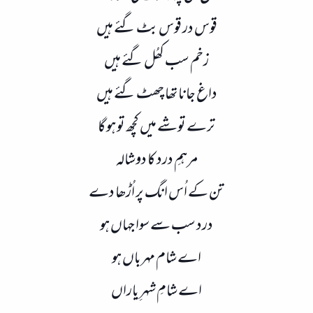
قوس در قوس بٹ گئے ہیں
زخم سب کھُل گئے ہیں
داغ جانا تھا چھٹ گئے ہیں
ترے توشے میں کچھ تو ہو گا
مرہمِ درد کا دوشالہ
تن کے اُس انگ پر اُڑھا دے
درد سب سے سوا جہاں ہو
اے شام مہرباں ہو
اے شامِ شہرِ یاراں