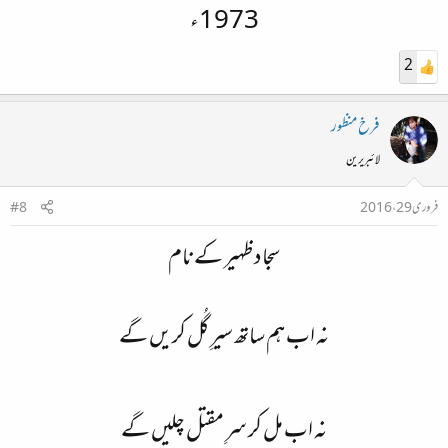
1973ء
2
فرخ منظور
لائبریرین
فروری 29، 2016
#8
سجاد ظہیر کے نام
نہ اب ہم ساتھ سیرِ گُل کریں گے
نہ اب مل کر سرِ مقتل چلیں گے