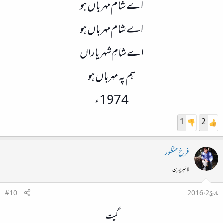
اے شام مہرباں ہو
اے شام مہرباں ہو
اے شامِ شہریاراں
ہم پہ مہرباں ہو
1974ء
1
2
فرخ منظور
لائبریرین
مارچ 2، 2016
#10
گیت​