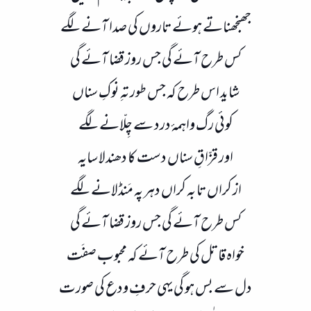
جھنجھناتے ہوئے تاروں کی صدا آنے لگے​
کس طرح آئے گی جس روز قضا آئے گی
شاید اس طرح کہ جس طور تہِ نوکِ سناں
کوئی رگ واہمۂ درد سے چِلّانے لگے
اور قزّاقِ سناں دست کا دھندلا سایہ
از کراں تا بہ کراں دہر پہ مَنڈلانے لگے​
کس طرح آئے گی جس روز قضا آئے گی
خواہ قاتل کی طرح آئے کہ محبوب صفَت
دل سے بس ہو گی یہی حرفِ ودع کی صورت