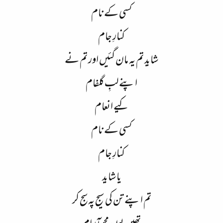
کسی کے نام
کنارِ جام
شاید تم یہ مان گئیں اور تم نے
اپنے لبِ گلفام
کیے انعام
کسی کے نام
کنارِ جام
یا شاید
تم اپنے تن کی سیج پہ سج کر