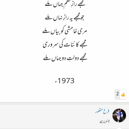
مجھے رازِنظمِ جہاں ملے
جو مجھے یہ رازِ نہاں ملے
مری خامشی کو بیاں ملے
مجھے کائنات کی سروری
مجھے دولتِ دو جہاں ملے
1973ء
2
فرخ منظور
لائبریرین