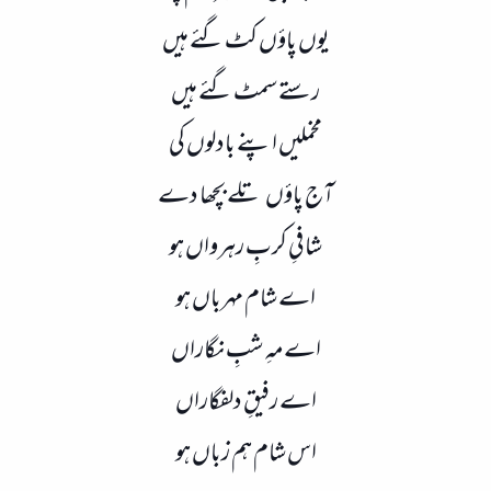
یوں پاؤں کٹ گئے ہیں
رستے سمٹ گئے ہیں
مخملیں اپنے بادلوں کی
آج پاؤں تلے بچھا دے
شافیِ کربِ رہرواں ہو
اے شام مہرباں ہو
اے مہِ شبِ نگاراں
اے رفیقِ دلفگاراں
اس شام ہم زباں ہو