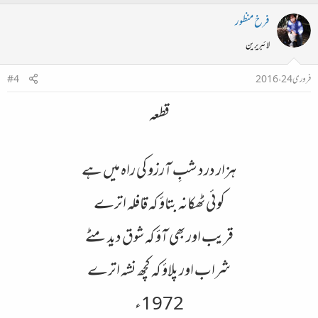
فرخ منظور
لائبریرین
فروری 24، 2016
#4
قطعہ
ہزار درد شبِ آرزو کی راہ میں ہے
کوئی ٹھکانہ بتاؤ کہ قافلہ اترے
قریب اور بھی آؤ کہ شوق دید مٹے
شراب اور پلاؤ کہ کچھ نشہ اترے
1972ء