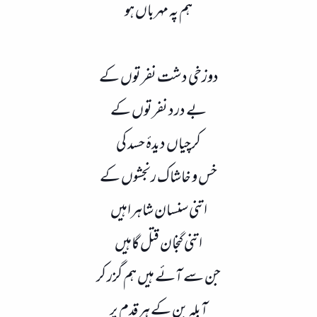
ہم پہ مہرباں ہو
دوزخی دشت نفرتوں کے
بے درد نفرتوں کے
کرچیاں دیدۂ حسد کی
خس و خاشاک رنجشوں کے
اتنی سنسان شاہراہیں
اتنی گنجان قتل گاہیں
جن سے آئے ہیں ہم گزر کر
آبلہ بن کے ہر قدم پر