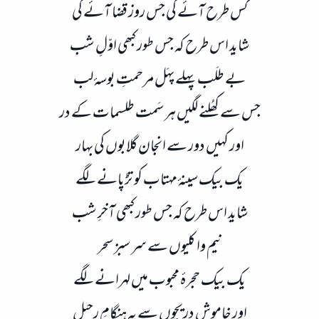
کس طرح آئے گی جس روز قضا آئے گی
شاید اس طرح کہ جس طور کبھی اوّلِ شب
بے طلَب پہلے پہَل مرحمتِ بوسۂ لب
جس سے کھُلنے لگیں ہر سَمت طلسمات کے در
اور کہیں دور سے انجان گلابوں کی بہار
یک بیک سینۂ مہتاب کو تڑپانے لگے​
شاید اس طرح کہ جس طور کبھی آخرِ شب
نیم وا کلیوں سے سر سبز سحر
یک بیک حجرۂ محبوب میں لہرانے لگے
اور خاموش دریچوں سے بہ ہنگامِ رحیل