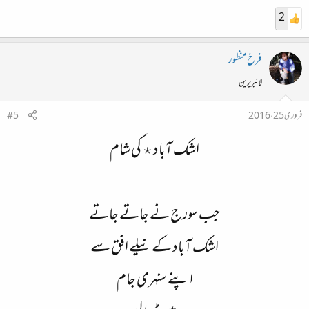
2
فرخ منظور
لائبریرین
فروری 25، 2016
#5
اشک آباد٭ کی شام
جب سورج نے جاتے جاتے
اشک آباد کے نیلے افق سے
اپنے سنہری جام