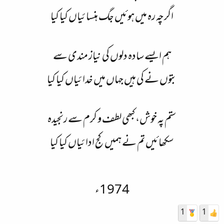
اگرچہ رہ میں ہوئیں جگ ہنسائیاں کیا کیا
ہم ایسے سادہ دلوں کی نیاز مندی سے
بتوں نے کی ہیں جہاں میں خدائیاں کیا کیا
ستم پہ خوش، کبھی لطف و کرم سے رنجیدہ
سکھائیں تم نے ہمیں کج ادائیاں کیا کیا
1974ء
1
1