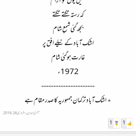
تھیں یوں محوِ آرام
کہ رستہ تکتے تکتے
بجھ گئی شمعِ شام
اشک آباد کے نیلے افق پر
غارت ہوگئی شام
1972ء
----------------------
٭ اشک آباد ترکمان جمہوریہ کا صدر مقام ہے
آخری تدوین:
فروری 26، 2016
1
1