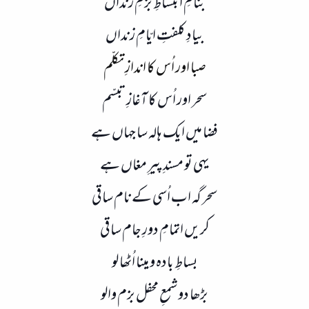
بنامِ انبساطِ بزمِ رنداں
بیادِ کلفتِ ایّامِ زنداں
صبا اور اُس کا اندازِ تکلّم
سحر اور اُس کا آغازِ تبسّم
فضا میں ایک ہالہ سا جہاں ہے
یہی تو مسندِ پیرِ مغاں ہے
سحر گہ اب اُسی کے نام ساقی
کریں اتمامِ دورِ جام ساقی
بساطِ بادہ و مینا اُٹھا لو
بڑھا دو شمعِ محفل بزم والو