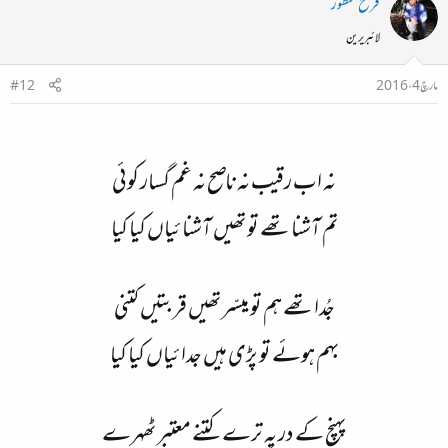
فرخ منظور
لائبریرین
مارچ 4، 2016
#12
نہ اب رقیب نہ ناصح نہ غم گسار کوئی
تم آشنا تھے تو تھیں آشنائیاں کیا کیا
جُدا تھے ہم تو میسّر تھیں قربتیں کتنی
بہم ہوئے تو پڑی ہیں جدائیاں کیا کیا
پہنچ کے در پہ ترے کتنے معتبر ٹھہرے