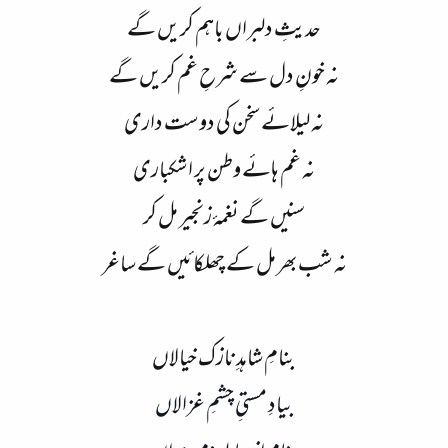
حدیثِ دلبراں باہم کریں گے
نہ خونِ دل سے شرحِ غم کریں گے
نہ لیلائے سخن کی دوست داری
نہ غم ہائے وطن پر اشکباری
سنیں گے نغمۂ زنجیر مل کر
نہ شب بھر مل کے چھلکائیں گے ساغر​
بنامِ شاہدِ نازک خیالاں
بیادِ مستیِ چشمِ غزالاں