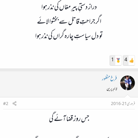
دراز دستیِ پیرِ مغاں کی نذر ہوا
اگر جراحتِ قاتل سے بخشوا لائے
تو دل سیاستِ چارہ گراں کی نذر ہوا
1
4
فرخ منظور
لائبریرین
فروری 21، 2016
#2
جس روز قضا آئے گی