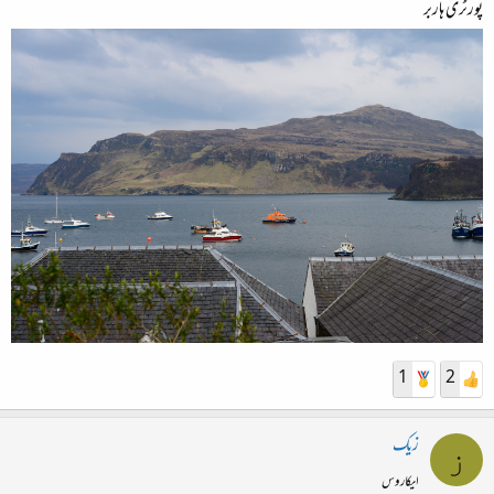
پورٹری ہاربر
1
2
زیک
ز
ایکاروس