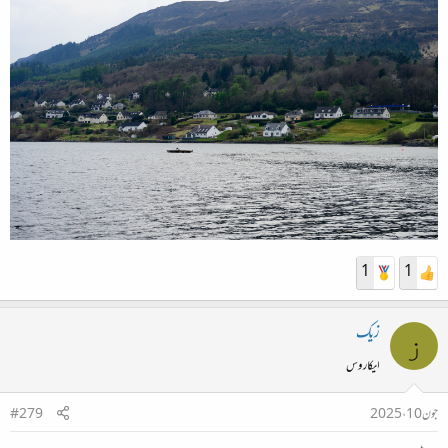
1
1
زیک
ز
ایکاروس
جون 10، 2025
#279