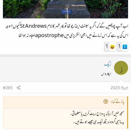
اب آپ پوچھیں گے کہ اگر یہ سینٹ اینڈریو تھا تو پھر شہر کا نام St Andrews کیوں؟ وجہ
اس کی یہ ہے کہ اس زمانے میں ابھی انگریزی میں apostrophe ایجاد نہ ہوا تھا
1
1
زیک
ز
ایکاروس
جون 9، 2025
#265
یاز نے کہا:
سمجھ نہیں آ رہا کہ پرمزاح ریٹ کریں یا معلوماتی۔
یہ مذہبی گروہ ہر جگہ ایک ہی جیسے ہوتے ہیں ۔