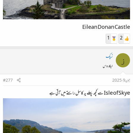
Eilean Donan Castle
1
2
زیک
ز
ایکاروس
جون 9، 2025
#277
Isle of Skye سے کچھ پہلے یہ کاسل راستے میں آتی ہے