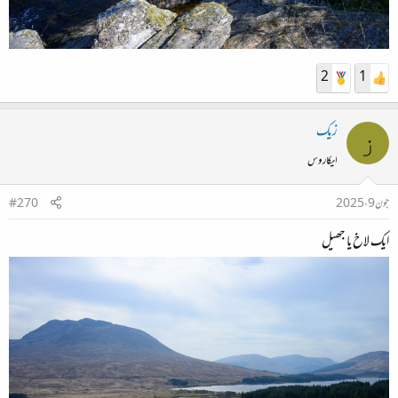
2
1
زیک
ز
ایکاروس
جون 9، 2025
#270
ایک لاخ یا جھیل