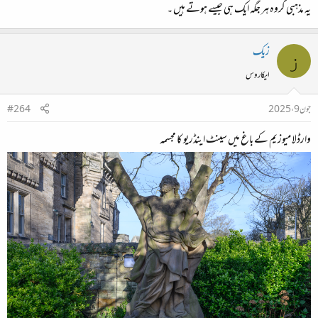
یہ مذہبی گروہ ہر جگہ ایک ہی جیسے ہوتے ہیں ۔
زیک
ز
ایکاروس
جون 9، 2025
#264
وارڈلا میوزیم کے باغ میں سینٹ اینڈریو کا مجسمہ