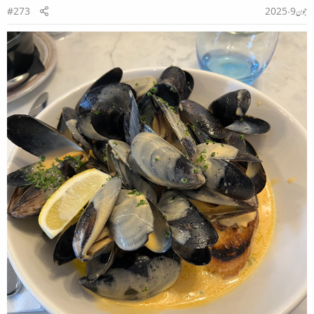
جون 9، 2025
#273