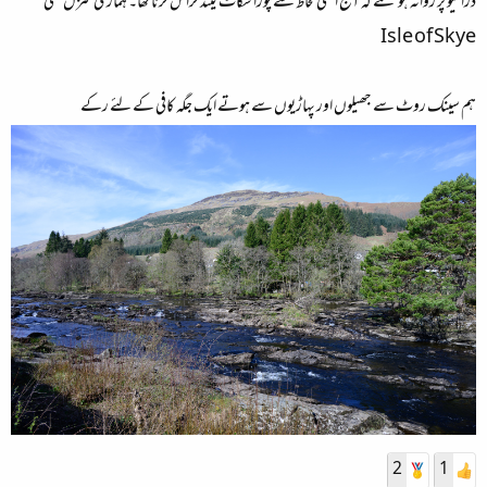
ڈرائیو پر روانہ ہو گئے کہ آج افقی لحاظ سے پورا سکاٹ لینڈ کراس کرنا تھا۔ ہماری منزل تھی
Isle of Skye
ہم سینک روٹ سے جھیلوں اور پہاڑیوں سے ہوتے ایک جگہ کافی کے لئے رکے
2
1