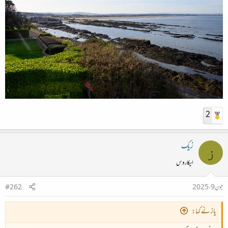
2
زیک
ز
ایکاروس
جون 9، 2025
#262
یاز نے کہا: