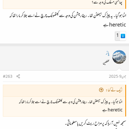
پھانسی مسلک کی وجہ سے؟
الٹا ہو گیا۔ یہ پیٹرک ہیملٹن تھا۔ ریفارمیشن کی وجہ سے کیتھولک چرچ نے اسے جلا کر مارا تھا کہ
heretic ہے
1
یاز
محفلین
جون 9، 2025
#263
زیک نے کہا:
الٹا ہو گیا۔ یہ پیٹرک ہیملٹن تھا۔ ریفارمیشن کی وجہ سے کیتھولک چرچ نے اسے جلا کر مارا تھا کہ
heretic ہے
سمجھ نہیں آ رہا کہ پرمزاح ریٹ کریں یا معلوماتی۔