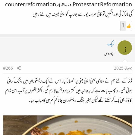
Protestant Reformation اور ساتھ پھر counter reformation
کی مار کٹائی اور جنگیں تو کافی عرصہ پورے یورپ کو اپنی لپیٹ میں لئے رہیں
1
زیک
ز
ایکاروس
جون 9، 2025
#266
ڈنر کے لئے ہم نے مقامی یعنی اپنی بیٹی پر انحصار کیا۔ اس نے ایک ریستوران میں بکنگ کرائی
ہوئی تھی۔ دلچسپ بات ہے کہ برطانیہ میں اکثر ریزرویشن لازم لگی۔ اکثر جگہوں پر آپ اسی شام
کا ڈنر بھی بک کر سکتے تھے لیکن بغیر بکنگ ریستوران جانا کم کم ہی کامیاب رہا۔