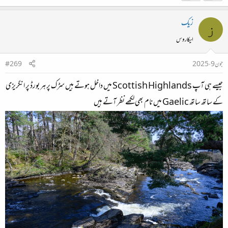
زیک
ز
ایکاروس
جون 9، 2025
#269
جیسے ہی آپ Scottish Highlands میں داخل ہوتے ہیں سڑک پر ہر بورڈ پر انگریزی
کے ساتھ ساتھ Gaelic میں نام بھی لکھے نظر آتے ہیں