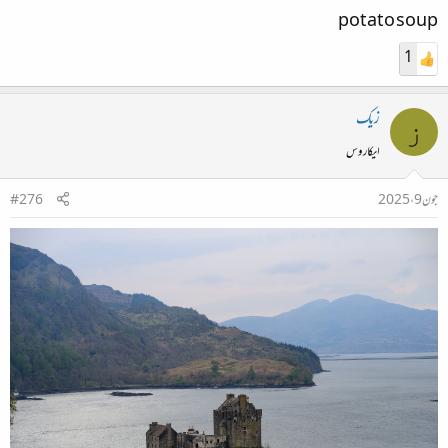
potato soup
1
زیک
ز
ایکاروس
جون 9، 2025
#276