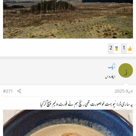
2
1
زیک
ز
ایکاروس
جون 9، 2025
#271
یہ ساری ڈرائیو بہت خوبصورت تھی۔ لنچ ہم نے فورٹ ولیم پہنچ کر کیا