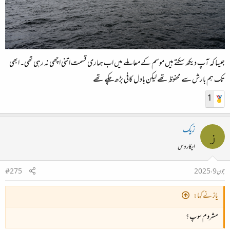
جیسا کہ آپ دیکھ سکتے ہیں موسم کے معاملے میں اب ہماری قسمت اتنی اچھی نہ رہی تھی۔ ابھی
تک ہم بارش سے محفوظ تھے لیکن بادل کافی بڑھ چکے تھے
1
زیک
ز
ایکاروس
جون 9، 2025
#275
یاز نے کہا:
مشروم سوپ ؟