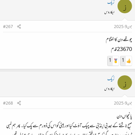
زیک
ز
ایکاروس
جون 9، 2025
#267
چوتھے دن کا اختتام
23670 قدم
1
1
زیک
ز
ایکاروس
جون 9، 2025
#268
پانچواں دن
صبح ناشتے کے بعد بی اینڈ بی سے چیک آؤٹ کیا اور بیٹی کو اس کی ڈورم سے پک کیا۔ پھر ہم لمبی