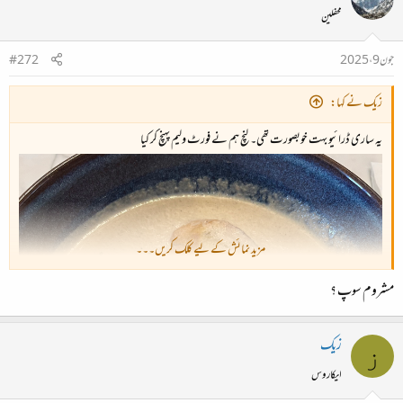
محفلین
جون 9، 2025
#272
زیک نے کہا:
یہ ساری ڈرائیو بہت خوبصورت تھی۔ لنچ ہم نے فورٹ ولیم پہنچ کر کیا
مزید نمائش کے لیے کلک کریں۔۔۔
مشروم سوپ ؟
زیک
ز
ایکاروس