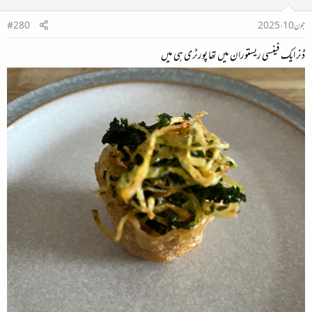
جون 10، 2025
#280
ڈنر ایک فینسی ریستوران میں تھا پورٹری ہی میں