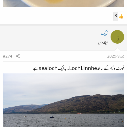
3
زیک
ز
ایکاروس
جون 9، 2025
#274
فورٹ ولیم کے ساتھ Loch Linnhe۔ یہ ایک sea loch ہے