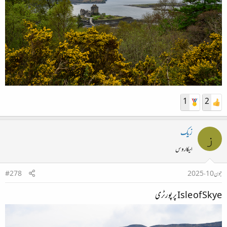
1
2
زیک
ز
ایکاروس
جون 10، 2025
#278
Isle of Skye پر پورٹری