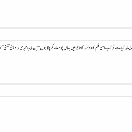
د آیا ہے تو آپ اسی فلم کا دوسرا گانا جو میں یہاں پوسٹ کر چکا ہوں "چن ماہیا تیری راہ پئی تکنی آں" و