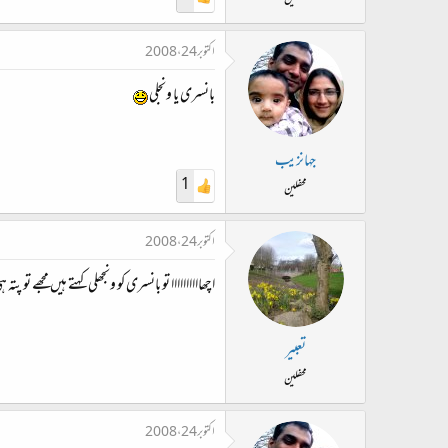
محفلین
اکتوبر 24، 2008
بانسری یا ونجلی
جہانزیب
1
محفلین
اکتوبر 24، 2008
اچھاااااااااا تو بانسری کو ونجھلی کہتے ہیں مجھے تو پتہ 
تعبیر
محفلین
اکتوبر 24، 2008