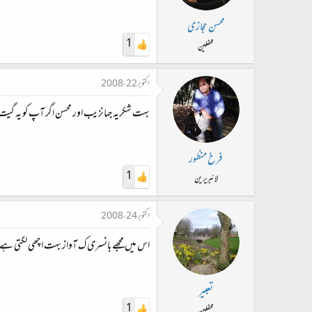
محسن حجازی
1
محفلین
اکتوبر 22، 2008
بہت شکریہ جہانزیب اور محسن اگر آپ کو یہ گیت پسن
فرخ منظور
1
لائبریرین
اکتوبر 24، 2008
اس میں مجھے بانسری ک آواز بہت اچھی لگتی ہے
تعبیر
1