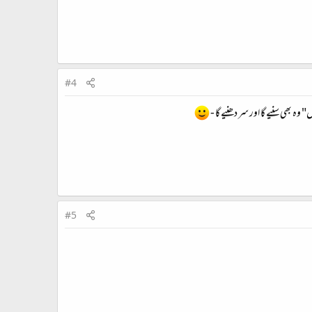
#4
ہ بھی سنیے گا اور سر دھنیے گا -
#5