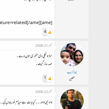
ت
د
ا
ء
[ame]http://www.youtube.com/watch?v=fMjXz3U2n9Y&feature=related[/ame]
4
اکتوبر 21، 2008
سنڑ‌ ونجلی دی مٹھری تان وے ۔
عہد ساز گیت ۔
جہانزیب
1
محفلین
اکتوبر 22، 2008
واہ جی واہ۔۔۔ کیا بات ہے میڈم نور جہاں کی۔