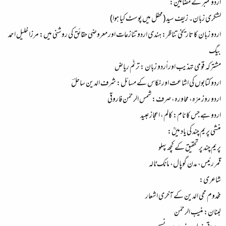
اردو نمبر کے مضامین:
لشکری زبان۔ زیف سید (محفل میں پوسٹ کیا ہوا)
اردو زبان کا تاریخی تناظر: ہندی اردو تنازعات اور معروضی حقائق کی روشنی میں: مرزا خلیل احمد
بیگ
مشترکہ قومی تہذیب اور اُردو زبان : ترنّم ریاض
اردو کتابوں کی اشاعت اور نکاس کے مسائل: شرف الدین ساحلؔ
اردو روز مرّہ، محاورہ، صرف: شمس الرحمٰن فاروقی
اردو ہے جس کا نام: کالم، اعجاز عبید
منشی پریم چند کی یاد میںؒ:
پریم چند پر تحقیق کے کچھ پہلو
قمر رئیس، مدن گوپال، مانک ٹالہ
شاعری:
مخدوم محی الدین کے آخری اشعار
لبنان: منیب الرحمٰن