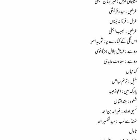
مناجاتی غزل: منیر ارمان نسیمی
غزلیں: حیدر قریشی
غزل: فرزانہ نیناں
غزلیں: حبیب اجملی
اس گلی کے کنارے پر: ثوبیہ امبر
دوہے:قریش جلال بھڑگانوی
دوہے: سعادت عابدی
کہانیاں
بلبل: ترنم ریاض
پارک میں: اعجاز عبید
شکوہ: بلند اقبال
نسبی اولاد: منیر الدین احمد
ٹھنڈے لب : سید تفسیر احمد
ناول