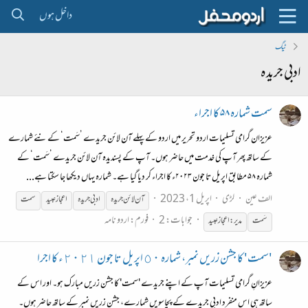
داخل ہوں
ٹیگ
ادبی جریدہ
سمت شمارہ ۵۸ کا اجراء
عزیزان گرامی تسلیمات اردو تحریر میں اردو کے پہلے آن لائن جریدے ’سَمت‘ کے نئے شمارے
کے ساتھ پھر آپ کی خدمت میں حاضر ہوں۔ آپ کے پسندیدہ آن لائن جریدے ’سَمت‘ کے
شمارہ ۵۸ مطابق اپریل تا جون ۲۰۲۳ء کا اجراء کر دیا گیا ہے۔ شمارہ یہاں دیکھا جا سکتا ہے...
الف عین
لڑی
اپریل 1، 2023
آن لائن
جریدہ
ادبی
جریدہ
اعجاز عبید
سمت
جوابات: 2
فورم:
اردو نامہ
سَمت
مدیر:اعجاز عبید
'سمت' کا جشن زریں نمبر، شمارہ ٥٠ اپریل تا جون ٢٠٢١ء کا اجرا
عزیزانِ گرامی تسلیمات آپ کے اپنے جریدے 'سمت' کا جشن زریں مبارک ہو۔ اور اس کے
ساتھ ہی اس منفرد ادبی جریدے کے پچاسویں شمارے، جشنِ زریں نمبر کے ساتھ حاضر ہوں۔