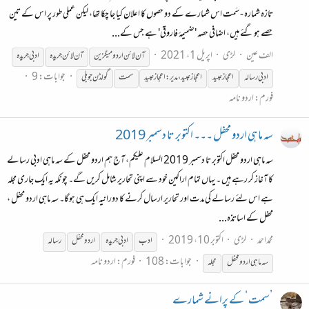
تازہ شمارہ - سَمت اس شمارے کے دو حصوں کا اعلان کیا جا چکا تھا، لیکن عملی طور پر اس کے تین
حصے ہو گئے ہیں، اضافی حصہ 'ضمیمۂ فاروقی' ہے جس کے...
الف عین
لڑی
اپریل 1، 2021
آن لائن اردو میگزین
آن لائن
جریدہ
ادبی
جریدہ
جوابات: 9
ادبی
رسالہ
اعجاز عبید
اعجاز عبید، مدیر: اعجاز عبید
سمت
گولڈن جوبلی
فورم:
اردو نامہ
سہ ماہی اردو محفل ۔۔۔ اکتوبر تا دسمبر 2019
سہ ماہی اردو محفل اکتوبر تا دسمبر 2019 السلام علیکم، آج ہم اردو محفل کے سہ ماہی ادبی رسالے
کا آغاز کر رہے ہیں ۔ یہاں تمام اراکین خود سے اپنی تحاریر شامل کریں گے۔ چونکہ یہ ایک جاری مجلہ
ہے اس لئے رسالے کی مدت اور تحاریر ارسال کرنے کا دورانیہ ایک ہی ہوگا۔ سہ ماہی اردو محفل ،
محفل کے اساتذہ...
محمداحمد
لڑی
اکتوبر 10، 2019
ادب
ادبی
جریدہ
اردو محفل
رسالہ
جوابات: 108
فورم:
اردو نامہ
سہ ماہی اردو محفل
مجلہ
’سمت‘ کے پرانے شمارے