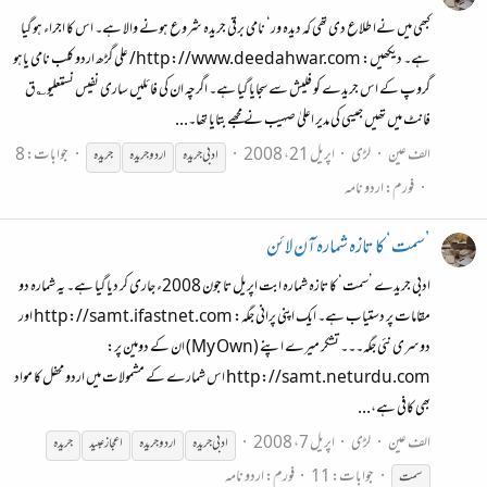
کبھی میں نےا طلاع دی تھی کہ دیدہ ور‘ نامی برقی جریدہ شروع ہونے والا ہے۔ اس کا اجراء ہو گیا
ہے۔ دیکھیں: http://www.deedahwar.com/ علی گڑھ اردو کلب نامی یاہو
گروپ کے اس جریدے کو فلیش سے سجایا گیا ہے۔ اگرچہ ان کی فائلیں ساری نفیس نستعلیو؎ق
فانٹ میں تھیں جیسی کی مدیر اعلیٰ صہیب نے مجھے بتایا تھا۔...
الف عین
لڑی
اپریل 21، 2008
جوابات: 8
ادبی
جریدہ
اردو
جریدہ
جریدہ
فورم:
اردو نامہ
’سمت‘ کا تازہ شمارہ آن لائن
ادبی جریدے ’سمت‘ کا تازہ شمارہ ابت اپریل تا جون 2008ء جاری کر دیا گیا ہے۔ یہ شمارہ دو
مقامات پر دستیاب ہے۔ ایک اپنی پرانی جگہ: http://samt.ifastnet.com اور
دوسری نئی جگہ۔۔۔ تشکر میرے اپنے (My Own) ان کے دومین پر:
http://samt.neturdu.com اس شمارے کے مشمولات میں اردو محفل کا مواد
بھی کافی ہے،...
الف عین
لڑی
اپریل 7، 2008
ادبی
جریدہ
اردو
جریدہ
اعجاز عبید
جریدہ
جوابات: 11
فورم:
اردو نامہ
سمت