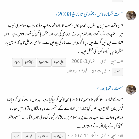
سمت شمارہ دس، جنوری تا مارچ 2008ء
اس وقت جب میں یہ سطریں لکھ رہا ہوں، سمت کا تازہ شمارہ اپ لوڈ ہو رہا ہے دوسری ٹیب
میں۔ عقیدت کے تحت والد محترم صادق اندوری کی حمد، اور منظور ہاشمی کی نعت شامل ہے۔ اس
شمارے میں تین گوشے ہیں۔ پہلا گوشہ میرے نانا کی یاد میں ہے۔ مولوی احمدعلی کا یہ کلام پہلی بار
منظر عام پر ’بادۂ کہن‘ کی شکل میں...
الف عین
لڑی
جنوری 3، 2008
ادبی
جریدہ
اردو
جریدہ
اعجاز عبید
جریدہ
جوابات: 5
فورم:
اردو نامہ
سمت
سمت، شمارہ۔ ۹
سمت کا شمارہ۔ ۹ (اکتوبر تا دسمبر 2007) آن لائن کر دیا گیا ہے۔ ہرسوں رات کو ہی کر دیا تھا
لیکن یہاں اطلاع دینا بھول گیا تھا۔ اس شمارے کے مشمولات: یادِ رفتگاں: قرۃ العین حیدر:
ورجینیا وولف سے سب ڈرتے ہیں۔ سلام بن رزاق اونچی ناک والی ناول نگار,,,,,مسعود اشعر
عینی آپا کے چار افسانے: ستاروں...
الف عین
لڑی
اکتوبر 11، 2007
ادبی
جریدہ
اردو
جریدہ
اعجاز عبید
جریدہ