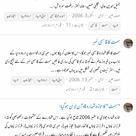
جمیل الدین عالی، مجتبیٰ حسین، خالد اختر، رفعت سروش،...
الف عین
لڑی
اکتوبر 3، 2006
احمد ندیم قاسمی
ادبی
جریدہ
اردو
جریدہ
اعجاز عبید
جوابات: 11
فورم:
اردو نامہ
جریدہ
سمت
قاسمی
سمت کا قاسمی نمبر
سمت کا اگلا شمارہ قاسمی نمبر ہوگا، اس کا اعلان کر چکا ہوں۔ میری درخواست پر اردو دنیا کے
نائب مدیر فیروز عالم نے گوشۂ ندیم قاسمی کی ساری فائلیں سمت کے قاسمی نمبر کے لئے بھیج دی
ہیں۔ انٹر نیٹ پر تصویری شکل میں یہ یہاں موجود ہے۔...
الف عین
لڑی
ستمبر 13، 2006
ادبی
جریدہ
اردو
جریدہ
اعجاز عبید
جریدہ
جوابات: 2
فورم:
اردو نامہ
سمت
"سمت" کا تازہ شمارہ 4 آن لائن ہو گیاا
تازہ شمارہ جولائ تا ستمبر 2006 شائع ہو گیا ہے۔ اس شمارے کے مشمولات: خصوصی گوشہ:
فرزانہ نیناں: فرزانہ نیناں کا تعار ف(اعجاز عبید)۔ میری شاعری (فرزانہ نیناں)۔ فرزانہ نیناں کی
غزلیں اور نظمیں گاہے گاہے۔۔۔۔: نظّارہ درمیاں ہے۔۔۔ قرأۃ العین حیدر مسدّسِ بد