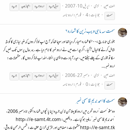
الف عین
لڑی
اپریل 10، 2007
ادبی
جریدہ
اردو
جریدہ
اعجاز عبید
جریدہ
جوابات: 4
فورم:
اردو نامہ
سمت
سمت سہ ماہی ویب زین کا شمارہ ۶
جنوری تا مارچ ۲۰۰۷ کا شمارہ ۶ تیار کر دیا تھا اور سوچا تھا کہ آج اپ لوڈ کر دوں کہ منیر نیازی کا گوشہ
شامل کرنے کا خیال آ گیا۔ اگرچہ اسے میں نے اردو نمبر کا نام دیا ہے۔بہر حال پرسوں تک نہیں کر
سکا تو جنوری کے پہلے ہفتے میں، حیدر آباد سے واپسی پر انشاء اللہ اپ لوڈ کر دوں گا۔ مشمولات:
اردو نمبر...
الف عین
لڑی
دسمبر 27، 2006
ادبی
جریدہ
اردو
جریدہ
اعجاز عبید
جریدہ
جوابات: 0
فورم:
اردو نامہ
سمت
سمت کا احمد ندیم قاسمی نمبر
دوستو ’سمت‘ اردو تحریر میں اردو کا پہلا آن لائن جریدہ اپنا پانچواں شمارہ اکتوبر تا دسمبر 2006ء
’احمد ندیم قاسمی نمبر‘ ریلیز ہو گیاہے۔ دیکھیں: http://e-samt.4t.com
http://e-samt.tk مشمولات: مضامین اور نثری خراجِ عقیدت: شمس الرحمن فاروقی،