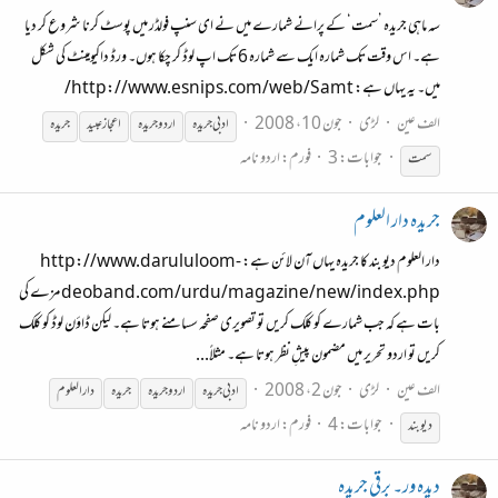
سہ ماہی جریدہ ’سمت‘ کے پرانے شمارے میں نے ای سنپ فولڈر میں پوسٹ کرنا شروع کر دیا
ہے۔ اس وقت تک شمارہ ایک سے شمارہ 6 تک اپ لوڈ کر چکا ہوں۔ ورڈ داکیومینٹ کی شکل
میں۔ یہ یہاں ہے: http://www.esnips.com/web/Samt/
الف عین
لڑی
جون 10، 2008
ادبی
جریدہ
اردو
جریدہ
اعجاز عبید
جریدہ
جوابات: 3
فورم:
اردو نامہ
سمت
جریدہ دار العلوم
دار العلوم دیو بند کا جریدہ یہاں آن لائن ہے: http://www.darululoom-
deoband.com/urdu/magazine/new/index.php مزے کی
بات ہے کہ جب شمارے کو کلک کریں تو تصویری صفحہ سسامنے ہوتا ہے۔ لیکن ڈاؤن لوڈ کو کلک
کریں تو اردو تحریر میں مضمون پیشِ نظر ہوتا ہے۔ مثلاً...
الف عین
لڑی
جون 2، 2008
ادبی
جریدہ
اردو
جریدہ
جریدہ
دارالعلوم
جوابات: 4
فورم:
اردو نامہ
دیو بند
دیدہ ور۔ برقی جریدہ