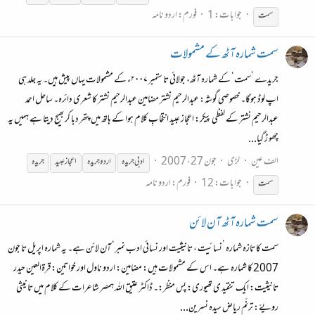
جوابات: 1
فورم:
اردو نامہ
سمت
سمت شمارہ آٹھ کے مشمولات
جریدے ’سمت‘ کے شمارہ آٹھ، جولائی تا ستمبر ۲۰۰۷ء کے مشمولات یہاں پیش ہیں۔ یہ جلد ہی
اپ لوڈ ہوگا۔ خصوصی گوشہ: عبدالرحیم نشتر مضامین عبدالرحیم نشتر کا شعری دائرہ۔ ساحل احمد
عبدالرحیم نشتر کے لفظی پیکر: اعجاز عبید انتخابِ کلام ہوا کے ہاتھ میں پتھر دبا کر بھیج دیتا ہے ہمیں یہ
چھو ڑ گیا...
الف عین
لڑی
جون 27، 2007
ادبی
جریدہ
اردو
جریدہ
اعجاز عبید
جریدہ
جوابات: 12
فورم:
اردو نامہ
سمت
سمت شمارہ آٹھ آن لائن
سمت کا تازہ شمارہ ’نسائیت ، تانیثیت اور نسائی ادب نمبر‘ آن لائن ہے۔ یہ شمارہ اپریل تا جون
2007 کا شمارہ ہے۔ اس کے مشمولات ہیں: مضامین: اردو ناول اور خواتین: قرۃالعین حیدر
تانیثیت: ایک تنقید ی تھیوری: پس منظر:۔ ڈاکٹر عتیق اللہ ہمصر شاعرات کے کلام میں تانیثی
رویےّ: ترنّم ریاض سیدہ نسرین...