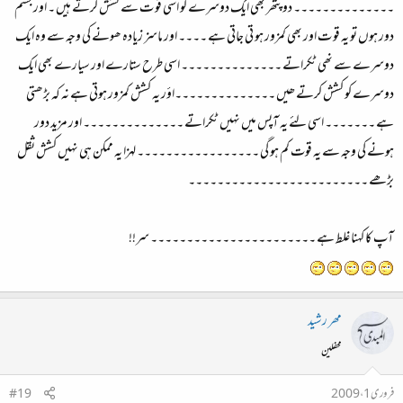
۔۔۔۔۔۔۔۔۔۔۔۔۔۔ دو پتھر بھی ایک دوسرے کو اسی قو ت سے کشش کرتے ہیں ۔ اور جسم
دور ہوں تو یہ قو ت اور بھی کمزور ہو تی جاتی ہے ۔۔۔۔ اور ماسز زیادہ ھونے کی وجہ سے وہ ایک
دوسرے سے نھی ٹکراتے ۔۔۔۔۔۔۔۔۔۔۔۔۔۔ اسی طرح ستارے اور سیارے بھی ایک
دوسرے کو کشش کرتے ھیں ۔۔۔۔۔۔۔۔۔۔۔۔۔۔اؤر یہ کشش کمزور ہوتی ہے نہ کہ بڑھتی
ہے ۔۔۔۔۔۔۔ اسی لئے یہ آپس میں نہیں ٹکراتے ۔۔۔۔۔۔۔۔۔۔۔۔۔۔ اور مزید دور
ہونے کی وجہ سے یہ قوت کم ہو گی ۔۔۔۔۔۔۔۔۔۔۔۔۔۔۔۔۔ لہزا یہ ممکن ہی نہیں کشش ثقل
بڑھے ۔۔۔۔۔۔۔۔۔۔۔۔۔۔۔۔۔۔۔۔۔۔۔۔۔
آپ کا کہنا غلط ہے ۔۔۔۔۔۔۔۔۔۔۔۔۔۔۔۔۔۔۔۔۔۔۔ سر!!
مھر رشید
محفلین
فروری 1، 2009
#19