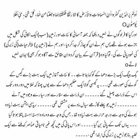
أَوَلَمْ يَرَ الَّذِينَ كَفَرُوا أَنَّ السَّمَاوَاتِ وَالْأَرْضَ كَانَتَا رَتْقًا فَفَتَقْنَاهُمَا وَجَعَلْنَا مِنَ الْمَاءِ كُلَّ شَيْءٍ حَيٍّ أَفَلَا
يُؤْمِنُونَO
اور کیا کافر لوگوں نے نہیں دیکھا کہ جملہ آسمانی کائنات اور زمین (سب) ایک اکائی کی شکل میں
جڑے ہوئے تھے پس ہم نے ان کو پھاڑ کر جدا کر دیا، اور ہم نے (زمین پر) پیکرِ حیات (کی زندگی)
کی نمود پانی سے کی، تو کیا وہ (قرآن کے بیان کردہ اِن حقائق سے آگاہ ہو کر بھی) ایمان نہیں
لاتےo
بگ بینگ ایک بڑے دھماکے کو کہا جاتاہے ۔۔ کائنات آغاز میں ایک بہت بڑےگیس کے
گولے کی صورت تھی ۔۔۔ یہ گیسی گولا ایک عظیم دھماکے سے یوں پھٹا کہ خلا میں دور دور تک
اس کے ذرات پھیل گئے ۔۔۔۔۔۔ ان ذرات سے ستارے اور سیارے وجود میں آئے
۔۔۔۔۔۔۔۔ زمیں جو پہلے گاڑھے سیال مادے پر مشتمل تھی ۔۔۔۔۔۔ ریڈی ایشن بہت زیادہ
ہونے کی وجہ سے درجہ حرارت بہت زیادہ تھا ۔ جس کی وجہ سے وہ مادہ اہستہ اہستہ پتلا ہوتا گیا
۔۔۔ یہاں تک کے پانی بن گیا ۔۔۔۔۔ اور اس پانی کی میں کچھ غیر نامیاتی عناصر کہ ملنے سے ایک
خلیہ بنا جو زمیں پر زندگی کی ابتدا تھی ،۔۔۔۔۔