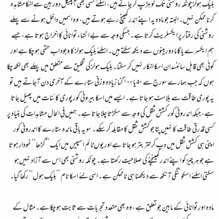
بلیک ہولز چونکہ روشنی تک کو ہڑپ کر جاتےہیں، اسلئے کسی بھی آپٹیکل دور بین سے انکا مشاہدہ
کرنا ممکن نہیں۔ البتہ جو مادہ یہ اپنے اندر کھینچ رہے ہوتے ہیں، وہ اسمیں داخل ہونے سے پہلے
روشنی کی رفتار پر ایکسلریٹ کرتا ہے۔ جسکی وجہ سے بے انتہاء توانائی کا اخراج ہوتا ہے، جسے
ہم ایکسرے یا گاما دوربینوں سے دیکھ سکتے ہیں۔ اسلئے بلیک ہولز کا وجود اب حتمی ہو چکا ہے اور
کوئی بھی قابل سائنسدان اسکا انکار نہیں‌کر سکتا۔ بلیک ہولز کی تخلیق سے متعلق میں پہلے بھی لکھ چکا
ہوں کہ جب ہمارے سورج سے ۵۰ یا ۱۰۰ گنا زیادہ وزنی ستارے کے آخری دن آجاتے ہیں تو
یہ پوری طاقت سے بلاسٹ ہو جاتا ہے۔ ایسے میں اسکا بیرونی کور پوری کائنات میں پھیل جاتا
ہے، جبکہ اندرونی کور کشش ثقل کی وجہ سے سکڑتا چلا جاتا ہے۔ ہمیں‌فی الحال مشاہدات کی بنیاد پر
کسی قدرتی طاقت کا نہیں‌پتا جو کشش ثقل کا مقابلہ کر سکے۔ سو یہ باقی ماندہ ستارے کا اندرونی کور
اپنی ہی کشش ثقل میں دب کر تتر بتر ہو جاتا ہے اور یوں ٹائم اسپیس میں ایک ’’گڑھا‘‘ نمودار ہوتا
ہے جو ہر چیز کو اپنے اندر کھینچنے کی صلاحیت رکھتا ہے۔ چونکہ روشنی بھی اس سے آزاد نہیں‌ہو
سکتی اسلئے اسکو ننگی آنکھ سے دیکھنا ہی ناممکن ہے۔ اسی لئے اسکا نام ’’بلیک ہول‘‘ رکھا گیا۔
مادہ اور توانائی کے مابین جو تعلق ہے، وہ بھی متعدد تجربات سے ثابت ہو چکا ہے۔ مثال کے