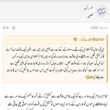
مھر رشید
محفلین
فروری 1، 2009
#18
arifkarim نے کہا:
جی فی الحال تو کہکشائیں بگ بینگ دھماکے کے بعد سے پھیل ہی رہی ہے، لیکن ایک وقت ایسا آئے
گا کہ کشش ثقل، دور پھیلنے والی طاقت سے بڑھ جائے گی اور یوں تمام کہکشائیں واپس ایک مرکز پر
آجائیں گی، جیسا کہ ابتداء کے وقت تھیں۔ اسلئے یہ خیال کرنا کہ ہماری کائنات خدا کی پہلی تخلیق ہے
سراسر غلط ہے، کیونکہ ہمارے پاس کوئی مشاہدہ یا ثبوت نہیں جس سے ہم یہ بتا سکیں کہ اس کائنات
سے پہلے کیا تھا
تمام اجسام ایک دوسرے کو ایک خاص طاقت سے کشش کرتے اگر دو جسم ایک دوسرے سے
زیادہ فاصلے پر ھو ں تو اور ان کے ما سز زیادہ ھوں تو کشش کی یہ قوت کمزور ھوتی چلی جاتی ھے