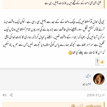
یعنی ابھی بھی دھماکے کے نتیجے میں یہ کائنات پھیل رہی ہے
جی فی الحال تو کہکشائیں بگ بینگ دھماکے کے بعد سے پھیل ہی رہی ہے، لیکن ایک وقت ایسا
آئے گا کہ کشش ثقل، دور پھیلنے والی طاقت سے بڑھ جائے گی اور یوں تمام کہکشائیں واپس ایک
مرکز پر آجائیں گی، جیسا کہ ابتداء کے وقت تھیں۔ اسلئے یہ خیال کرنا کہ ہماری کائنات خدا کی پہلی
تخلیق ہے سراسر غلط ہے، کیونکہ ہمارے پاس کوئی مشاہدہ یا ثبوت نہیں جس سے ہم یہ بتا سکیں
کہ اس کائنات سے پہلے کیا تھا
1
وجی
لائبریرین
جنوری 31، 2009
#6
arifkarim نے کہا: