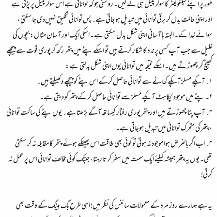
طور پر اپنے کیلکولیٹر کا سولر پینل ہی لے لیں۔ روشنی جو کہ توانائی ہے اس سولر پینل پر پڑتی ہے
اور اپنی حالت بدل کر برقی توانائی میں تبدیل ہو جاتی ہے۔ پس توانائی تخلیق نہیں‌دی جاسکتی،
سوائے خدا کے۔ البتہ باآسانی اپنی شکل بدل سکتی ہے۔ اسکی ایک اور آسان مثال: بچوں کی
غلیل سے جب آپ کسی پرندہ کا شکار کرتے ہیں تو اسکے پٹے میں پتھر رکھ کر پوری قوت سے پیچھے
کھینچ کر چھوڑتے ہیں۔ اسکے نتیجہ میں توانائی یوں‌اپنی شکل بدلتی ہے:
۱۔ آپکے مسلز آپکے کھانے سے توانائی حاصل کرکے اس پٹے کو پیچھے دکھیلتے ہیں۔
۲۔ پٹے میں موجود لچکاہٹ آپکے مسلز سے توانائی حاصل کرکے پتھر کو دیتی ہے۔
۳۔ آپ پٹا چھوڑتے ہیں اور پتھر پوری رفتار کیساتھ آگے بڑھتا ہے۔ یوں پٹے کی ساکت توانائی
، پتھر کی متحرک توانائی میں تبدیل ہوجاتی ہے۔
۴۔ اب اگر بالفرض ہوا موجود نہ ہوتی تو کوئی بھی طاقت اس پھینکے ہوئے پتھر کا مقابلہ نہ کر سکتی
تھی۔ یوں یہ پتھر ہمیشہ کیلئے ایک سمت میں سفر کرتا رہتا، جبتک کوئی مخالف توانائی اس پر عمل نہ
کرتی!
یہ ہے ہمارے روز مرہ کے معمولات سائنس کی نظر میں! اسی طرح بگ بینگ کے وقت بھی