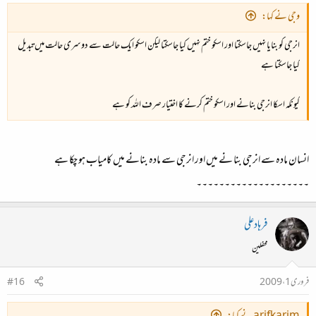
وجی نے کہا:
انرجی کو بنایا نہیں جاسکتا اور اسکو ختم نہیں کیا جاسکتا لیکن اسکو ایک حالت سے دوسری حالت میں تبدیل
کیا جاسکتا ہے
کیونکہ اسکا انرجی بنانے اور اسکو ختم کرنے کا اختیار صرف اللہ کو ہے
انسان مادہ سے انرجی بنا نے میں اور انرجی سے مادہ بنانے میں کامیاب ہو چکا ہے
۔۔۔۔۔۔۔۔۔۔۔۔۔۔۔۔۔۔۔۔
فرہادعلی
محفلین
فروری 1، 2009
#16