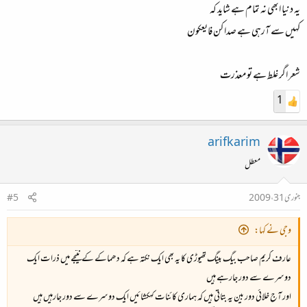
یہ دنیا ابھی نہ تمام ہے شاید کہ
کہیں سے آرہی ہے صدا کن فایعکون
شعر اگر غلط ہے تو معذرت
1
arifkarim
معطل
جنوری 31، 2009
#5
وجی نے کہا:
عارف کریم صاحب بیگ بینگ تھیوڑی کا یہ بھی ایک نکتہ ہے کہ دھماکے کے نتیجے میں ذرات ایک
دوسرے سے دور جارہے ہیں
اور آج خلائی دور بین یہ بتاتی ہیں کہ ہماری کائنات کہکشائیں ایک دوسرے سے دور جارہیں ہیں