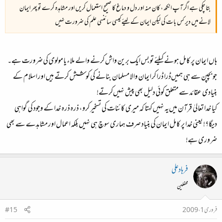
بتا چکی ہے اگر آپ انکھ ، کان منہ اور دل و دماغ کا صحیح استعمال کریں اور مشاہدہ کرے تو پھر ایمان
لانے میں دیر کس بات کی لیکن ایمان کے لیئے کیسی سائنسی علم کی ضرورت نہیں
ہاں ایمان پر کامل ہونے کیلئے تو بس ایک برین واش کرنے والے ملاء یا مولوی کی ضرورت ہے۔
جو بچپن سے ہی ہمیں‌ڈرا ڈرا کر ایمان والا مسلمان بنانے کی کوشش کرتے ہیں اور اسلام کے
بنیادی عقائد سے متعلق کوئی دلیل بھی پیش نہیں‌کرتے!
کیا خدا تعالیٰ قرآن میں‌یہ نہیں کہتا کہ میری کائنات کی تسخیر کرو، ذرہ ذرہ خدا کے وجود کی گواہی
دیگا؟! یعنی خدا پر کامل ایمان کی بنیاد صرف ہماری سوچ ہی نہیں بلکہ اعمال اور مشاہدے سے بھی
ضروری ہے!
فرہادعلی
محفلین
فروری 1، 2009
#15