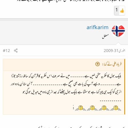
خدا کا مشاہدہ ہونا ثابت ہوگا اور خدا کا وجود سائنسی طور پر آپکے لیے ثابت ہو جائے گا۔
1
arifkarim
معطل
جنوری 31، 2009
#12
فرہادعلی نے کہا:
بلیک ہول کا نظریہ حتمی نہیں ہے ۔۔۔۔۔۔۔ میں نے صرف اس نظریہ کا قرآن کہ ساتھ رزشتہ جوڑا
ہے ۔۔۔۔۔۔۔۔ ویسے آپ کی بات بھی صحیح ہے ۔۔۔۔۔۔۔۔۔۔۔۔۔۔۔ آئن سٹائن مادہ اور
انرجی کو ایک ہی چیز کہا ہے ہو سکتا ہے بلیک ہول پھٹنے کہ بعد انرجی مادہ میں تبدیل ہو گئ ہو
۔۔۔۔۔۔۔۔۔۔۔
:ٰٰ