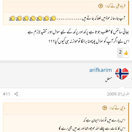
فرہادعلی نے کہا:
آپ جارحانہ موڈ میں غلط کہ جاتے ہیں ۔۔۔۔ ۔۔۔۔ ۔۔۔۔
بھائی سائنس کا مطلب ہوتا ہے پرکھ اور پرکھ کے لیے سوال اور تنقید لازم ہے
اس لیے اگر آپ کو سوال پوچھنا برا لگا تو موازنہ ہی کیوں کیا؟؟؟
2
arifkarim
معطل
جنوری 31، 2009
#11
وجی نے کہا:
اس بارے میں تو ہمارا ایمان ہے کہ
اس کائنات سے پہلے اللہ موجود تھا اور بعد میں بھی رہے گا