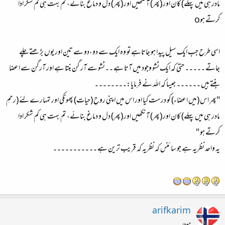
مادر ہی میں پہلے) کان اور (پھر) آنکھیں اور (پھر) دل و دماغ بنائے، تم بہت ہی کم شکر ادا
کرتے ہوo
اسی طرح جب ایک سیل پیدا ہو جاتاہے تو وہ ایک سے دو،دو سے تین اور یوں بڑ ھتے چلے
جاتے ۔۔۔۔۔ حتی کہ ایک ٹشو وجود میں آتا ہے ۔۔ٹشو سے آر گن بنتا ہے اور آرگن سے اعضا
بنتے ہیں ۔۔۔۔۔۔ جیسا کہ اللہ نے فرمایا:۔۔۔۔۔۔۔۔
"پھر اس (میں اعضاء) کو درست کیا اور اس میں اپنی روحِ (حیات) پھونکی اور تمہارے لئے (رحمِ
مادر ہی میں پہلے) کان اور (پھر) آنکھیں اور (پھر) دل و دماغ بنائے، تم بہت ہی کم شکر ادا
کرتے ہو "
یہ واحد نظریہ ہے جو سا ئنس کہ نظریہ کہ قریب ترین ہے ۔۔۔۔۔۔۔۔۔۔۔
arifkarim