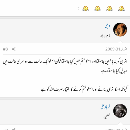
:ٰٰ
وجی
لائبریرین
جنوری 31، 2009
#8
انرجی کو بنایا نہیں جاسکتا اور اسکو ختم نہیں کیا جاسکتا لیکن اسکو ایک حالت سے دوسری حالت میں
تبدیل کیا جاسکتا ہے
کیونکہ اسکا انرجی بنانے اور اسکو ختم کرنے کا اختیار صرف اللہ کو ہے
فرہادعلی
محفلین