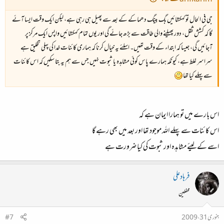
جی فی الحال تو کہکشائیں بگ بینگ دھماکے کے بعد سے پھیل ہی رہی ہے، لیکن ایک وقت ایسا آئے
گا کہ کشش ثقل، دور پھیلنے والی طاقت سے بڑھ جائے گی اور یوں تمام کہکشائیں واپس ایک مرکز پر
آجائیں گی، جیسا کہ ابتداء کے وقت تھیں۔ اسلئے یہ خیال کرنا کہ ہماری کائنات خدا کی پہلی تخلیق ہے
سراسر غلط ہے، کیونکہ
ہمارے پاس کوئی مشاہدہ یا ثبوت نہیں جس سے ہم یہ بتا سکیں کہ اس کائنات
سے پہلے کیا تھا
اس بارے میں تو ہمارا ایمان ہے کہ
اس کائنات سے پہلے اللہ موجود تھا اور بعد میں بھی رہے گا
اسے کے لیئے مشاہدہ اور ثبوت کی کیا ضرورت ہے
فرہادعلی
محفلین
جنوری 31، 2009
#7