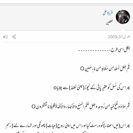
فرہادعلی
محفلین
جنوری 31، 2009
#2
بلکل اسی طرح۔۔۔۔۔۔۔۔۔۔۔۔۔۔
ثُمَّ جَعَلَ نَسْلَهُ مِن سُلَالَةٍ مِّن مَّاءٍ مَّهِينٍ O
پھر اس کی نسل کو حقیر پانی کے نچوڑ (یعنی نطفہ) سے چلایاo
ثُمَّ سَوَّاهُ وَنَفَخَ فِيهِ مِن رُّوحِهِ وَجَعَلَ لَكُمُ السَّمْعَ وَالْأَبْصَارَ وَالْأَفْئِدَةَ قَلِيلًا مَّا تَشْكُرُونَ O
پھر اس (میں اعضاء) کو درست کیا اور اس میں اپنی روحِ (حیات) پھونکی اور تمہارے لئے (رحمِ