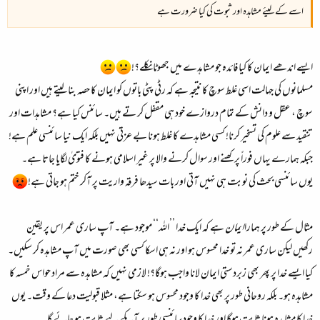
اسے کے لیئے مشاہدہ اور ثبوت کی کیا ضرورت ہے
ایسے اندھے ایمان کا کیا فائدہ جو مشاہدے میں جھوٹا نکلے؟!
مسلمانوں کی جہالت اسی غلط سوچ کا نتیجہ ہے کہ رٹی پٹی باتوں کو ایمان کا حصہ بنا لیتے ہیں اور اپنی
سوچ ، عقل و دانش کے تمام دروازے خود ہی مقفل کر تے ہیں۔ سائنس کیا ہے؟ مشاہدات اور
تنقید سے علوم کی تسخیر کرنا! کسی مشاہدے کا غلط ہونا بے عزتی نہیں بلکہ ایک نیا سائنسی علم ہے!
جبکہ ہمارے یہاں فوراً پرکھنے اور سوال کرنے والا پر غیر اسلامی ہونے کا فتویٰ لگایا جاتا ہے۔
یوں سائنسی بحث کی نوبت ہی نہیں آتی اور بات سیدھا فرقہ واریت پر آکر ختم ہو جاتی ہے!
مثال کے طور پر ہمارا
ایمان
ہے کہ ایک خدا ’’اللہ‘‘ موجود ہے۔ آپ ساری عمر اس پر یقین
رکھیں لیکن ساری عمر نہ تو خدا محسوس ہو اور نہ ہی اسکا کسی بھی صورت میں آپ مشاہدہ کر سکیں۔
کیا ایسے خدا پر پھر بھی زبردستی ایمان لانا واجب ہوگا؟! لازمی نہیں کہ مشاہدہ سے مراد حواس خمسہ کا
مشاہدہ ہو۔ بلکہ روحانی طور پر بھی خدا کا وجود محسوس ہو سکتا ہے، مثلا قبولیت دعا کے وقت۔ یوں