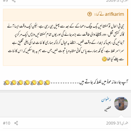
جنوری 31، 2009
#9
arifkarim نے کہا:
جی فی الحال تو کہکشائیں بگ بینگ دھماکے کے بعد سے پھیل ہی رہی ہے، لیکن ایک وقت ایسا آئے
گا کہ کشش ثقل، دور پھیلنے والی طاقت سے بڑھ جائے گی اور یوں تمام کہکشائیں واپس ایک مرکز پر
آجائیں گی، جیسا کہ ابتداء کے وقت تھیں۔ اسلئے یہ خیال کرنا کہ ہماری کائنات خدا کی پہلی تخلیق ہے
سراسر غلط ہے، کیونکہ ہمارے پاس کوئی مشاہدہ یا ثبوت نہیں جس سے ہم یہ بتا سکیں کہ اس کائنات
سے پہلے کیا تھا
آپ جارحانہ موڈ میں غلط کہ جاتے ہیں ۔۔۔۔ ۔۔۔۔ ۔۔۔۔
رضوان
محفلین
جنوری 31، 2009
#10