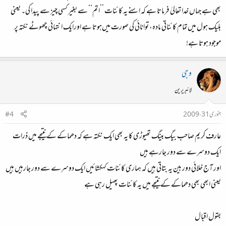
بھی ہے جہاں خدا تعالیٰ فرماتا ہے کہ اسنے یہ کائنات ’’اتم‘‘ سے بغیر کسی چیز سے پیدا کی۔ یعنی
بلیک ہول میں‌تمام کائناتی مادہ، توانائی کی صورت میں‌ہوتا ہے اورایک انتہائی چھوٹے نکتہ پر
موجود ہوتا ہے!
وجی
لائبریرین
جنوری 31، 2009
#4
عارف کریم صاحب بیگ بینگ تھیوڑی کا یہ بھی ایک نکتہ ہے کہ دھماکے کے نتیجے میں ذرات
ایک دوسرے سے دور جارہے ہیں
اور آج خلائی دور بین یہ بتاتی ہیں کہ ہماری کائنات کہکشائیں ایک دوسرے سے دور جارہیں ہیں
یعنی ابھی بھی دھماکے کے نتیجے میں یہ کائنات پھیل رہی ہے
بقول اقبال