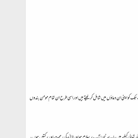
کو اپنی ان دعاؤں میں شامل کر لیتے ہیں اور اسی طرح ان تمام مومن بندوں
 اللہ تعالی کیلیے ہیں، اے نبی! آپ پر سلام ہو اور اﷲ کی رحمت اور برکتیں ہوں،