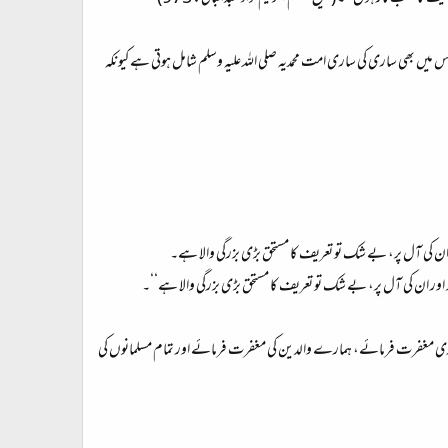
 میں بھی ساری کی ساری امت محمدیہ صلی اللہ علیہ وسلم شامل ہوتی ہے کیونکہ
ر ان کی آل پر، بے شک تو تعریف کا مستحق بڑی بزرگی والا ہے۔
پر اور ان کی آل پر، بے شک تو تعریف کا مستحق بڑی بزرگی والا ہے‘‘۔
۔ ہماری مغفرت فرمائے، ہمارے والدین کی مغفرت فرمائے اور تمام مسلمانوں کی