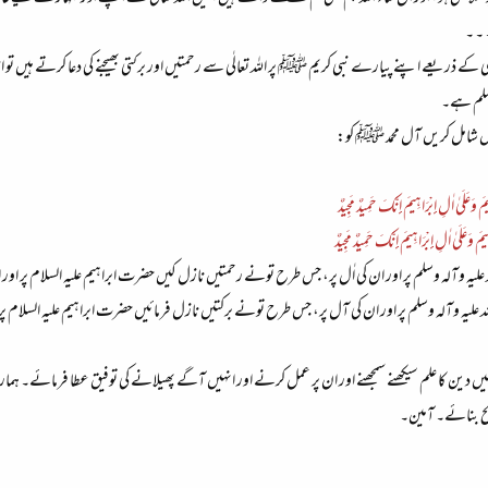
ے ذریعے اپنے پیارے نبی کریم ﷺ پر اللہ تعالٰی سے رحمتیں اور برکتی بھیجنے کی دعا کرتے ہیں تو اس
 وسلم ہے۔
یں شامل کریں آل محمد ﷺ کو:
هِيمَ وَعَلَىٰ اٰلِ إِبْرَاهِيمَ إِنَّكَ حَمِيدٌ مَجِيدٌ
َاهِيمَ وَعَلَىٰ اٰلِ إِبْرَاهِيمَ إِنَّكَ حَمِيدٌ مَجِيدٌ
لیہ وآلہ وسلم پر اور ان کی اٰل پر، جس طرح تونے رحمتیں نازل کیں حضرت ابراہیم علیہ السلام پر او
 علیہ وآلہ وسلم پر اور ان کی آل پر، جس طرح تونے برکتیں نازل فرمائیں حضرت ابراہیم علیہ السلام 
 ہمیں دین کا علم سیکھنے سمجھنے اور ان پر عمل کرنے اور انہیں آگے پھیلانے کی توفیق عطا فرمائے
ح بنائے۔ آمین۔