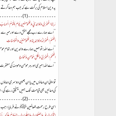
ت
یہ دین اسلام کی برکت ہے کہ جب ہم دعا کرتے 
د
ا
۔ ۔ ۔ ۔ ۔ ۔ ۔ ۔ ۔ ۔ ۔ ۔ (1) ۔ ۔ ۔ ۔ ۔ ۔ ۔ ۔ ۔ ۔ ۔ ۔
ء
رَبَّنَا اغْفِرْ لِي وَلِوَالِدَيَّ وَلِلْمُؤْمِنِينَ يَوْمَ يَقُومُ الْحِسَابُ (٤١) سورة ابرا
’’اے ہمارے رب مجھے بخش دے اور میرے ماں با
اَللّٰهُمَّ اغْفِرْلَنَا وَلِوَالِدَيْنَا وَ لِلْمُؤْمِنِيْنَ وَالْمُؤْمِنَاتِ
’’اے اللہ! تو ہمیں ہمارے والدین اور تمام م
اللّٰھُمَّ اغْفِرْ لِیْ وَلِکُلِّ مُؤْمِنٍ وَّمُؤْمِنَۃٍ
’’اےاللہ! میری اور ہر مومن ومومِنہ کی مغفِرت 
تو اپنی ان دعاؤں میں یا ان جیسی دوسری دعاؤ
کی دعائیں بھی قیامت تک ہمیں پہنچتی رہے گی، ان
۔ ۔ ۔ ۔ ۔ ۔ ۔ ۔ ۔ ۔ ۔ ۔ (2) ۔ ۔ ۔ ۔ ۔ ۔ ۔ ۔ ۔ ۔ ۔ ۔
اسی طرح رحمت للعالمین ﷺ نے فرمایا: جب تم 
التَّحِيَّاتُ لِلَّهِ وَالصَّلَوَاتُ وَالطَّيِّبَاتُ ، السَّلاَمُ عَلَيْكَ أَيُّهَا ال