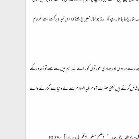
ز پڑھا جاتا رہے گا۔ لہذا جو نماز نہیں پڑھتے وہ اس خیر و برکت سے محروم
ارے مردوں اور ہماری عورتوں کو۔ اے اللہ! ہم میں سے جسے تو زندہ رکھے
ورت یعنی ان آٹھ قسم کی لوگوں کو ایک ساتھ اپنی دعا میں شامل کرتے ہیں یعنی حضرت آدم علیہ السلام سے لے دنیا سے گزرنے والے
ا طلب گار ہوں‘‘۔ (صحيح مسلم، ترقیم فوادعبدالباقی: 975)