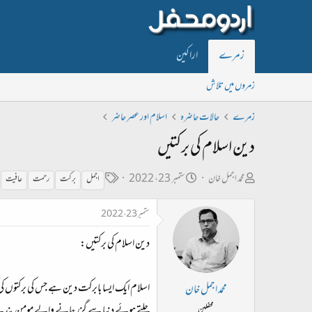
زمرے
اراکین
زمروں میں تلاش
زمرے
حالات حاضرہ
اسلام اور عصر حاضر
دین اسلام کی برکتیں
ص
ت
ٹ
محمد اجمل خان
ستمبر 23، 2022
اجمل
برکت
رحمت
عافیت
ا
ا
ی
ستمبر 23، 2022
ح
ر
گ
ب
ی
دین اسلام کی برکتیں:
ل
خ
ڑ
ا
اسلام ایک ایسا بابرکت دین ہے جس کی برکتوں کی کو
محمد اجمل خان
ی
ب
چلتے ہوئے دنیا سے گزر جانے والے مومن بندے ک
محفلین