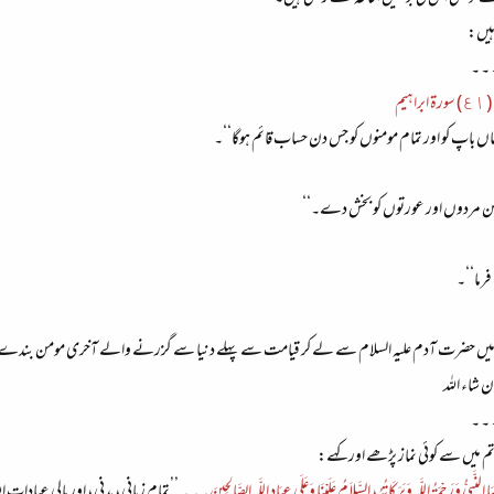
ہیں:
هيم
پ کو اور تمام مومنوں کو جس دن حساب قائم ہوگا‘‘۔
ومن مردوں اور عورتوں کو بخش دے۔‘‘
فرما‘‘۔
ں میں حضرت آدم علیہ السلام سے لے کر قیامت سے پہلے دنیا سے گزرنے والے آخری مومن بندے تک 
 شاء اللہ
میں سے کوئی نماز پڑھے اور کہے:
نَّبِيُّ وَرَحْمَةُ اللَّهِ وَبَرَكَاتُهُ، السَّلاَمُ عَلَيْنَا وَعَلَى عِبَادِ اللَّهِ الصَّالِحِينَ
۔ ۔ ۔ ’’تمام زبانی، بدنی، اور مالی عبادات