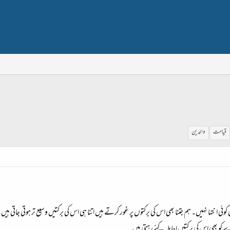
قیامت
والدین
ئی انتہا نہیں۔ ہم جتنا بھی اس کی برکتوں پر غور کرتے ہیں اتنا ہی اس کی برکتیں وسیع تر ہوتی جاتی ہ
و بھی اس کی برکتیں احاطہ کئے رہتی ہیں۔