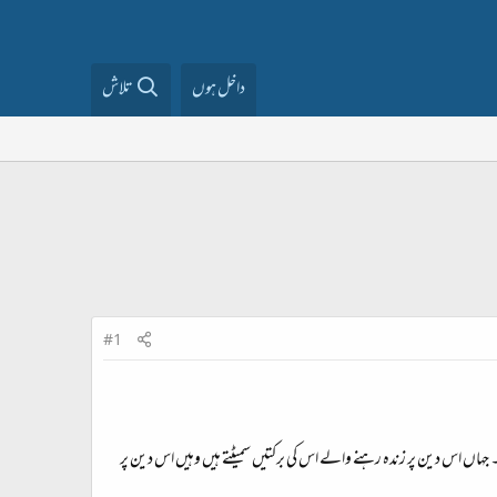
داخل ہوں
تلاش
#1
یں۔ جہاں اس دین پر زندہ رہنے والے اس کی برکتیں سمیٹتے ہیں وہیں اس دین پر