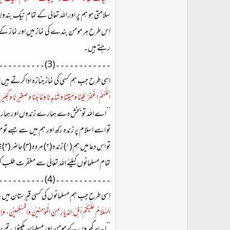
سلامتی ہو ہم پر اور اللہ تعالی کے تمام نیک بندوں پ
اس طرح ہر مومن بندے کی نماز میں اور نماز کے 
رہتے ہیں۔
۔ ۔ ۔ ۔ ۔ ۔ ۔ ۔ ۔ ۔ ۔ ۔ (3) ۔ ۔ ۔ ۔ ۔ ۔ ۔ ۔ ۔ ۔ ۔ ۔
اسی طرح جب ہم کسی کی نماز جنازہ ادا کرتے ہیں 
اَللّٰهُمَّ اغْفِرْ لِحَيِّنَا وَمَيِّتِنَا وَشَاهِدِنَا وَغَائِبِنَا وَصَغِيْرِنَا وَکَبِيْر
’’اے اللہ تو بخش دے ہمارے زندوں اور ہمارے
تو اسے اسلام پر زندہ رکھ اور ہم میں سے جسے
تمام مسلمانوں کیلئے اللہ تعالٰی سے مغفرت طلب
۔ ۔ ۔ ۔ ۔ ۔ ۔ ۔ ۔ ۔ ۔ ۔ (4) ۔ ۔ ۔ ۔ ۔ ۔ ۔ ۔ ۔ ۔ ۔ ۔
اسی طرح جب ہم مسلمانوں کی کسی قبرستان میں ج
اَلسَّلَامُ عَلَيْكُمْ أَهْلَ الدِّيَارِ مِنَ الْمُؤْمِنِيْنَ وَالْمُسْلِمِيْنَ، وَ
’’اے گھروں کے مومن اور مسلمان مکینوں تم پر سلام