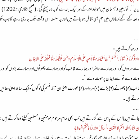
ر‘‘۔ تو زمین و آسمان میں موجود اللہ کے ہر نیک بندے کو یہ دعا پہنچے گی۔ (صحيح البخاري: 1202)
بعد کئے گئے دعاؤں میں ہم بھی شامل ہو جاتے ہیں اور یہ سلسلہ اس وقت تک جاری رہے گا جب تک نما
اور دعا کرتے ہیں:
ِنَا وَذَکَرِنَا وَاُنْثَانَا. اَللّٰهُمَّ مَنْ اَحْيَيْتَه مِنَّا فَاَحْيِه عَلَی الْاِسْلَامِ وَمَنْ تَوَفَّيْتَه مِنَّا فَتَوَفَّه عَلَی الإِيْمَانِ
 مردوں کو، اور ہمارے حاضر اور ہمارے غائب کو اور ہمارے چھوٹوں اور ہمارے بڑوں کو اور ہم
 تو موت دے تو اسے ایمان پر موت دے‘‘۔
تو اس دعا میں ہم (۱) زندہ (۲) مردہ (۳) حاضر (۴) غائب (۵) چھوٹے (۶) بڑے (۷) مرد اور (۸) ع
 کرتے ہیں۔
اتے ہیں یا اس کے پاس سے گزرتے ہیں تب بھی تمام مرحوم مومنین و مسلمین کیلئے دعا کرتے ہیں:
إِنْ شَاءَ اللهُ بِكُمْ لَاحِقُوْنَ، أَسْأَلُ اللهَ لَنَا وَلَكُمُ الْعَافِيَةَ
تی ہو، اور ان شاء اللہ ہم بھی تم سے ملنے والے ہیں، میں اللہ تعالی سے اپنے اور تمہارے لیے عافیت ک