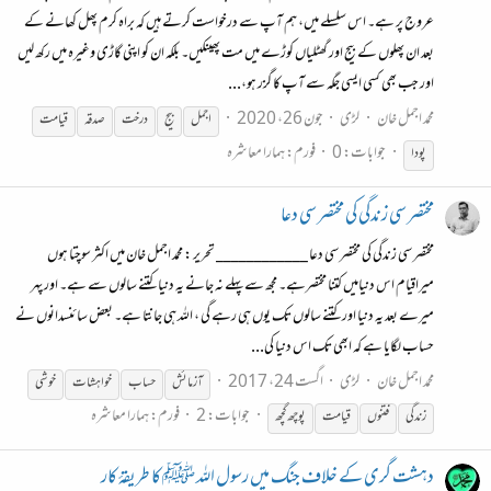
عروج پر ہے۔ اس سلسلے میں، ہم آپ سے درخواست کرتے ہیں کہ براہ کرم پھل کھانے کے
بعد ان پھلوں کے بیج اور گھٹلیاں کوڑے میں مت پھینکیں۔ بلکہ ان کو اپنی گاڑی وغیرہ میں رکھ لیں
اور جب بھی کسی ایسی جگہ سے آپ کا گزر ہو،...
محمد اجمل خان
لڑی
جون 26، 2020
اجمل
بیج
درخت
صدقہ
قیامت
جوابات: 0
فورم:
ہمارا معاشرہ
پودا
مختصر سی زندگی کی مختصر سی دعا
مختصر سی زندگی کی مختصر سی دعا ____________ تحریر : محمد اجمل خان میں اکثر سوچتا ہوں
میراقیام اس دنیامیں کتنا مختصرہے۔ مجھ سے پہلے نہ جانے یہ دنیا کتنے سالوں سے ہے۔ اور پهر
میرے بعد یہ دنیا اور کتنے سالوں تک یوں ہی رہے گی ، اللہ ہی جانتا ہے۔ بعض سائنسدانوں نے
حساب لگایا ہے کہ ابھی تک اس دنیا کی...
محمد اجمل خان
لڑی
اگست 24، 2017
آزمائش
حساب
خواہشات
خوشی
جوابات: 2
فورم:
ہمارا معاشرہ
زندگی
فتنوں
قیامت
پوچھ گچھ
دہشت گری کے خلاف جنگ میں رسول اللہ ﷺ کا طریقۂ کار