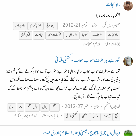
راہِ نجات
بشکریہ:روزنامہ دنیا
حسیب نذیر گِل
لڑی
نومبر 21، 2012
ابنِ عربی
اولیا کرام
جاوید نامہ
راہِ نجات
سفرنامے
صوفیا
علامہ اقبال
فتوحات مکیہ
قیامت
پیشن گوئی
جوابات: 0
فورم:
صحافت
شور ہے ہر طرف سحاب سحاب - کشفی ملتانی
شور ہے ہر طرف سحاب سحاب ساقیا! ساقیا! شراب! شراب آبِ حیواں کو مَے سے کیا نسبت!
پانی پانی ہے اور شراب شراب! رند بخشے گئے قیامت میں شیخ کہتا رہا حساب حساب اک وہی
مستِ با خبر نکلا جس کو کہتے تھے سب خراب خراب مجھ سے وجہِ گناہ جب پوچھی سر جھکا کے کہا
شباب شباب جام گرنے لگا، تو بہکا شیخ...
محمد بلال اعظم
لڑی
ستمبر 27، 2012
اعظم
بلال
بلال اعظم
رند
ساقی
جوابات: 25
فورم:
پسندیدہ کلام
شیخ
قیامت
ملتانی
کشفی
کشفی ملتانی
دجال، یاجوج ماجوج، عیسیٰ (علیہ السلام) اور قیامت