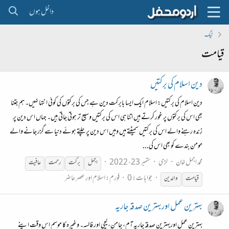
داخل ہوں
ٹیگ
قیامت
دین اسلام کی برکتیں
دین اسلام کی برکتیں: اسلام ایک ایسا بابرکت دین ہے جس کی برکتوں کی کوئی انتہا نہیں۔ ہم جتنا
بھی اس کی برکتوں پر غور کرتے ہیں اتنا ہی اس کی برکتیں وسیع تر ہوتی جاتی ہیں۔ جہاں اس دین پر
زندہ رہنے والے اس کی برکتیں سمیٹتے ہیں وہیں اس دین پر چلتے ہوئے دنیا سے گزر جانے والے
مومن بندے کو بھی اس کی...
محمد اجمل خان
لڑی
ستمبر 23، 2022
اجمل
برکت
رحمت
عافیت
جوابات: 0
فورم:
اسلام اور عصر حاضر
قیامت
والدین
بہترین عمل اوربہترین صدقہ جاریہ
بہترین عمل اوربہترین صدقہ جاریہ آم، جامن، لیچی اور فالسہ۔ وغیرہ کا موسم اس وقت اپنے