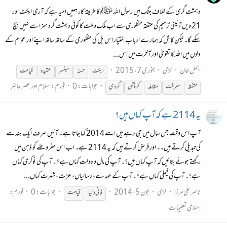
دہشت گری کے خلاف جنگ میں رسول اللہ ﷺ کا طریقۂ کار ہمیں امید ہے کہ آرمی ایکٹ اور
21 ویں آئینی ترمیم کی متفقہ منظوری سے اب ملک و ملت کا کوئی دہشت گرد سزا سے نہیں بچ
سکے گا۔ لیکن کاش کہ ہمارے اربابِ اختیار اس بل کی منظوری کے ساتھ ساتھ اپنے اور عوام کے
دلوں میں اللہ کا تقویٰ اور آخرت میں اس...
اجمل خان
لڑی
جنوری 7، 2015
ایکٹ
حسنہ
سینسر
عقیدہ
قیامت
جوابات: 0
فورم:
اسلام اور عصر حاضر
متفقہ
معرفت
مقابلہ
کرپشن
گردی
یہ 2114 ہے کہ آپ کہاں ہیں؟
آپ اس وقت جس سال میں جی رہے ہیں اسے 2014 کہا جاتا ہے۔ آئیں صرف ایک ہندسے
کی تبدیلی کرتے ہیں۔۔ اور فرض کرتے ہیں کہ یہ 2114 ہے۔ اب اس مفروضے کو ذہن میں
رکھتے ہوئے بتائیں کہ آپ کہاں ہیں؟۔ آپ کی مال و دولت کہاں ہے؟۔ آپ کی نوکری کہاں
ہے؟۔ آپ کی فیملی کہاں ہے؟۔ آپ کے عہدے، رسائیاں، عزت، شہرت کہاں...
ناصر علی مرزا
لڑی
جون 5، 2014
جوابات: 0
فورم:
فانی دنیا
قیامت
اِسلامی تعلیمات