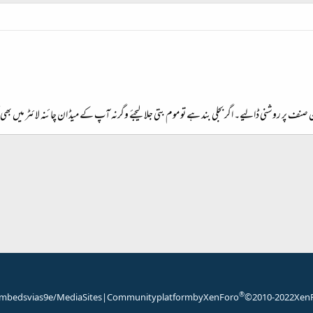
ا ان صنف پر روشنی ڈالیے۔ اگر بجلی بند ہے تو موم بتی جلا لیجئے وگرنہ آپ کے میڈ ان چائنہ لائٹر میں بھی 
شامل کریں
®
mbeds via s9e/MediaSites
|
Community platform by XenForo
© 2010-2022 XenF