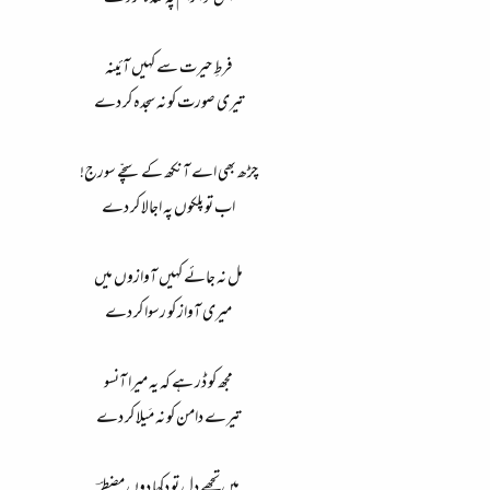
فرطِ حیرت سے کہیں آئینہ
تیری صورت کو نہ سجدہ کر دے
چڑھ بھی اے آنکھ کے سچّے سورج!
اب تو پلکوں پہ اجالا کر دے
مل نہ جائے کہیں آوازوں میں
میری آواز کو رسوا کر دے
مجھ کو ڈر ہے کہ یہ میرا آنسو
تیرے دامن کو نہ مَیلا کر دے
میں تجھے دل تو دِکھا دوں مضطرؔ