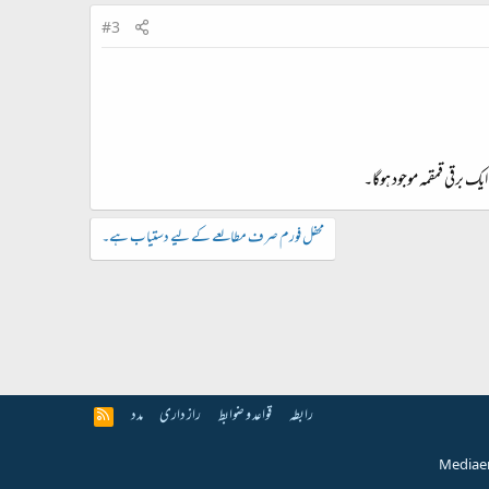
#3
ایک برقی قمقمہ موجود ہوگا۔
محفل فورم صرف مطالعے کے لیے دستیاب ہے۔
رابطہ
قواعد و ضوابط
راز داری
مدد
R
S
S
Media e