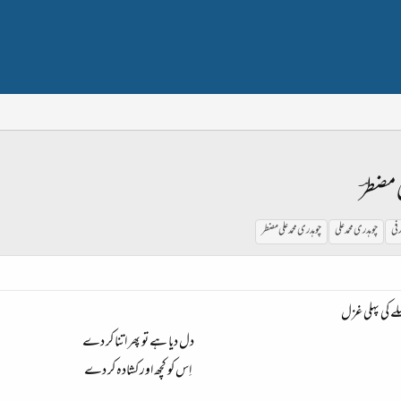
 مضطرؔ
فی
چوہدری محمد علی
چوہدری محمد علی مضطر
ے کی پہلی غزل
دل دیا ہے تو پھر اتنا کر دے
اِس کو کچھ اور کشادہ کر دے