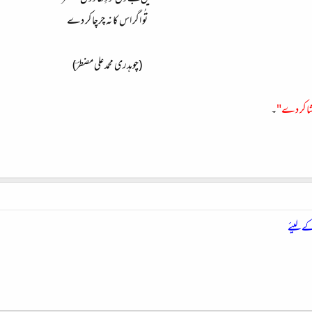
تُو اگر اس کا نہ چرچا کر دے
(چوہدری محمد علی مضطرؔ)
شا کر دے"
۔
ے لیئے