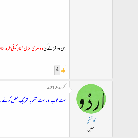
اس دو غزلے کی
دوسری غزل "پھر کوئی طرفہ تما
4
اکتوبر 2، 2010
بہت خوب اور بہت شکریہ شریکِ محفل کرنے ک
کاشفی
محفلین