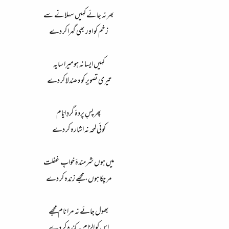
بھر نہ جائے کہیں سہلانے سے
زخم کو اور بھی گہرا کر دے
کہیں ایسا نہ ہو میرا سایہ
تیری تصویر کو دھندلا کر دے
پھر پسِ پردۂ گردِ ایّام
کوئی لمحہ نہ اشارہ کر دے
میں ہوں شرمندۂ خوابِ غفلت
مر چکا ہوں، مجھے زندہ کر دے
بھول جائے نہ مرا نام مجھے
اس کو الزام پہ کندہ کر دے