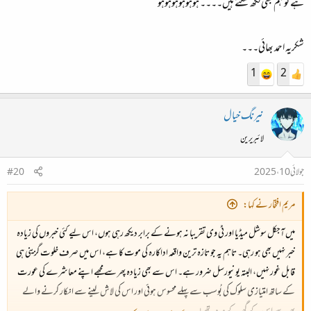
ہے تو ہم بھی لکھ سکتے ہیں۔۔۔۔ ہوہوہوہوہوہو
شاد آباد رہیے۔
شکریہ احمد بھائی۔۔۔
1
2
نیرنگ خیال
لائبریرین
جولائی 10، 2025
#20
مریم افتخار نے کہا:
میں آجکل سوشل میڈیا اور ٹی وی تقریبا نہ ہونے کے برابر دیکھ رہی ہوں، اس لیے کئی خبروں کی زیادہ
خبر نہیں بھی ہو رہی۔ تاہم یہ جو تازہ ترین واقعہ اداکارہ کی موت کا ہے، اس میں صرف خلوت گزینی ہی
قابل غور نہیں، البتہ یونیورسل ضرور ہے۔ اس سے بھی زیادہ پھر سے مجھے اپنے معاشرے کی عورت
کے ساتھ امتیازی سلوک کی بُوسب سے پہلے محسوس ہوئی اور اس کی لاش لینے سے انکار کرنے والے