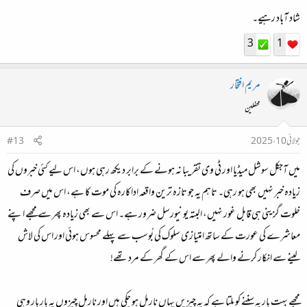
شاد آباد رہیے۔
3
1
مریم افتخار
محفلین
جولائی 10، 2025
#13
میں آجکل سوشل میڈیا اور ٹی وی تقریبا نہ ہونے کے برابر دیکھ رہی ہوں، اس لیے کئی خبروں کی
زیادہ خبر نہیں بھی ہو رہی۔ تاہم یہ جو تازہ ترین واقعہ اداکارہ کی موت کا ہے، اس میں صرف
خلوت گزینی ہی قابل غور نہیں، البتہ یونیورسل ضرور ہے۔ اس سے بھی زیادہ پھر سے مجھے اپنے
معاشرے کی عورت کے ساتھ امتیازی سلوک کی بُوسب سے پہلے محسوس ہوئی اور اس کی لاش
لینے سے انکار کرنے والے پھر سے اس کے گھر کے مرد تھے!
مجھے بہت بار یہ سننے کو ملتا ہے کہ یہ چیزیں یہاں نارمل ہو چکی ہیں اور نارمل چیزوں پہ بار بار وہی