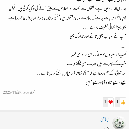
رویوں کی بے حسی کے سبب آتی ہے
ہماری اقدار ہمیں اپنے رشتوں سے محبت اور اخلاص سے پیش آنے کی تاکید کرتی ہیں۔ لیکن
قابل افسوس بات یہ ہے کہ ہمارے ہاں رشتوں میں منفی رویوں کا رجحان پروان چڑھ رہا ہے۔
یہی چیز انتہائی تکلیف دہ ہے ۔۔۔
آپ نے اسباب بھی بتائے اور تدارک بھی
؀
گھپ اندھیروں کا تدارک بھی ضروری ٹھہرا
شب کے پہلو سے ہیں تارے بھی نکلنے والے
اللہ تعالیٰ کے حضور دعاہے کہ آپکو ہمیشہ آسانیاں بانٹنے والا بنائے ۔۔
جیتے رہیے شاد و آباد رہیے آمین
آخری تدوین:
جولائی 11، 2025
1
1
سیما علی