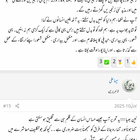
زنجیر توڑنا چاہتے ہیں تو پہلے زنجیر کی
ماہیت
کو سمجھنا ہوگا ۔ ورنہ ہم پرانی زنجیریں توڑنے کی جستجو
میں اور مذید نئی زنجیریں گھڑتے رہیں گے۔
آپ نے لکھا،ہم دنیا کو نہیں بدل سکتے، یہ آٹھ بلین انسانوں نے کہا!
تو شاید جواب یہ ہے،
ہم خود کو تو بدل سکتے ہیں ! بس یہی کافی ہے کہ ایک کڑی ہم نہ بنیں۔
یہی
شعور، یہی بیداری، تبدیلی کا پہلا قدم ہے۔ اور مکمل بیداری ، مکمل شعور اپنے ارتقاء کے عمل
سے گذرتا ہے ۔ اور اپنا پورا وقت لیتا ہے ۔
3
2
1
سیما علی
لائبریرین
جولائی 10، 2025
#15
نین بھیا !!!!یہ تحریر آپ جیسے حساس انسان کے قلم ہی سے تخلیق ہو سکتی ہے
تنہا ہوناُاور تنہا رہ جانا کے فرق کو سمجھناُبہت ضروری ہے ۔۔کیونکہ جو تکلیف معاشرے میں