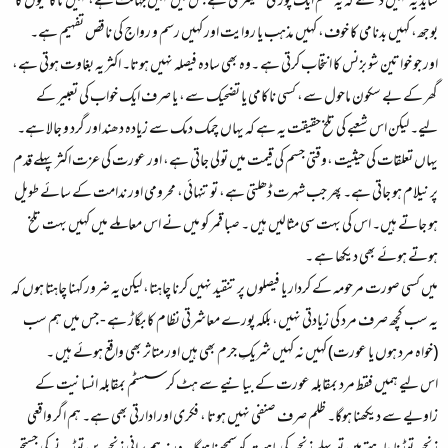
شاید یہ نہیں دیکھتے کہ
یہ ظلم ایک پوری مشینری ہے
جس میں کہیں جہالت ہے، کہیں ناکامیوں کا
بوجھ، کہیں بدنامی کا خوف، کہیں مذہب یا روایت اور کہیں رسم و رواج کی ناقص تفہیم ہے۔
اور جو خواتین شو بزنس کا انتخاب کرتی ہے ۔وہ بھی سادہ فیصلہ نہیں ہوتا۔ اکثر یہ بغاوت ہوتی ہے،
گھر کے بے سکون ماحول سے، کسی ناکامی یا تضحیک سے، یا صرف ایک خواب کی تعبیر کے
لیے۔ لیکن اس شعبے کی تلخ حقیقت یہ ہے کہ یہاں
چمک دمک سے زیادہ دھند اور گرد و جالا ہے
۔
یہاں تعلقات کی حیثیت ،وقتی جسم کی قیمت میں تولی جاتی ہے، اور عورت کی عزت اکثر پہلے قدم
پر نیلام ہو جاتی ہے۔ پھر جب شہرت ڈھلتی ہے، تو تنہائی، محرومی اور ندامت کے سائے طویل
ہو جاتے ہیں۔ اس کی بہت سی مثالیں ہیں ۔ صبا قمر کو میں نے اس معاملے میں کہیں بہت تلخ
ہوتے ہوئے بھی دیکھا ہے ۔
میں کسی صورت مرحومہ کے کردار یا فیصلوں پر تنقید نہیں کرنا چاہتا، لیکن یہ ضرور کہنا چاہتا ہوں کہ
یہ سب کچھ صرف مرد کی زیادتی نہیں، بلکہ پورے معاشرتی نظام کا بگاڑ ہے - جس میں ہم سب
(خواہ مرد ہوں یا عورت) کہیں نہ کہیں شریکِ جرم بھی ہیں اور متاثر بھی واقع ہوئے ہیں ۔
اس لیے ہمیں فقط مرد بمقابلہ عورت کے بیانیے سے ہٹ کر
سسٹم بمقابلہ انسانیت
کے
زاویے سے دیکھنا ہوگا۔ ظلم صرف صنفی نہیں ہوتا ، فکری اور ادارتی بھی ہے۔ ہم اگر واقعی