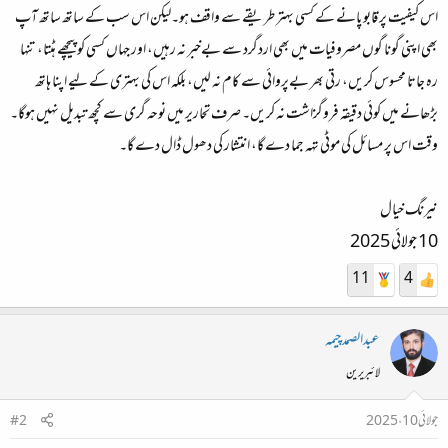
اس کیفیت پر قابو پانے کے کسی بہتر طریقے سے واقف ہو۔لیکن اس سب کے ساتھ ساتھ آپ
بھی اپنی گونا گوں مصروفیات میں بھی اردگرد سے بےخبر نہ رہیں، اور جہاں کسی کو پیچھے ہٹتا، تنہا
رہ جاتا محسوس کریں، رتی بھر بےپروائی سے کام نہ لیں، بلکہ اس کی بہتری کے لیے اپنا ہاتھ
بڑھانے میں کوئی دقیقہ فروگزاشت نہ کریں۔ صرف تحاریر میں نوحہ گری سے کچھ تبدیل نہیں ہوگا۔
وقت اس پر مسائل کی موٹی تہہ جما دے گا، انتشار کی دھول ڈال دے گا۔
نیرنگ خیال
10 جولائی 2025
11
4
عبدالصمدچیمہ
لائبریرین
جولائی 10، 2025
#2