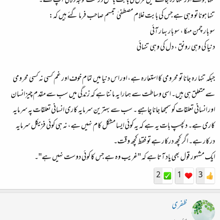
تنہا ہونے اور تنہا رہ جانے میں فرق کی بابت بالکل درست توجہ دلائی آپ نے۔
تنہا ہونا تو وہی ہے جس کی بابت غلام مصطفیٰ تبسم صاحب فرما گئے ہیں کہ:
سو بار چمن مہکا ، سو بار بہار آئی
دنیا کی وہی رونق ، دل کی وہی تنہائی
جبکہ تنہا رہ جانا تو محرومی کا استعارہ ہے، اور اس دنیا میں تمام خوف اور غم کسی نہ کسی محرومی
سے متعلق ہی ہیں۔ اسی وساطت سے ہمارا یہ ماننا ہے کہ زندگی میں سب سے مقدم چیز انسان
اور انسانی تعلقات کو سمجھا جانا چاہیے ۔ سب سے بہترین سرمایہ کاری انسانی تعلقات پہ سرمایہ
کاری ہے۔ دلچسپ بات یہ ہے کہ یہ کوئی ایسا مشکل کام نہیں ہے، نہ ہی کوئی فزیکل سرمایہ
درکار ہے۔ اگر کچھ درکار ہے تو فقط کچھ وقت۔
ایک مشہور قول بھی یاد آتا ہے کہ "غریب وہ ہے جس کا کوئی دوست نہیں ہے"۔
2
1
3
ظفری