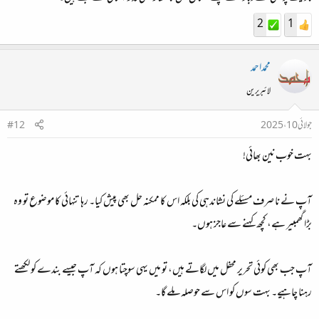
2
1
محمداحمد
لائبریرین
جولائی 10، 2025
#12
بہت خوب نین بھائی!
آپ نے نا صرف مسئلے کی نشاندہی کی بلکہ اس کا ممکنہ حل بھی پیش کیا۔ رہا تنہائی کا موضوع تو وہ
بڑا گھمبیر ہے، کچھ کہنے سے عاجز ہوں۔
آپ جب بھی کوئی تحریر محفل میں لگاتے ہیں، تو میں یہی سوچتا ہوں کہ آپ جیسے بندے کو لکھتے
رہنا چاہیے۔ بہت سوں کو اس سے حوصلہ ملے گا۔