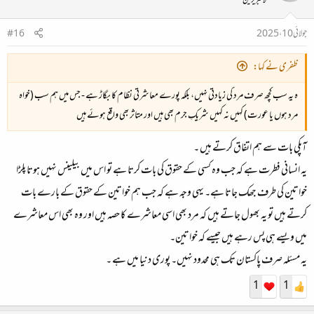
لائبریرین
جولائی 10، 2025
#16
ظفری نے کہا:
ہ
یہ سب کچھ صرف مرد کی زیادتی نہیں، بلکہ پورے معاشرتی نظام کا بگاڑ ہے - جس میں ہم سب (خواہ
مرد ہوں یا عورت) کہیں نہ کہیں شریکِ جرم بھی ہیں اور متاثر بھی واقع ہوئے ہیں
آپکی بات سے ہم اتفاق کرتے ہیں ۔
یہ انسانی فطرت ہے کہ جب وہ کسی کے حقوق کی بات کرتا ہے تو اس میں بیلینس نہیں ہوتا پلڑا
خواتین کی طرف جھک جاتا ہے۔ یہی وجہ ہے کہ جب ہم خواتین کے حقوق کے بارے بات
کرتے ہیں تو یہ بھول جاتے ہیں کہ مرد بھی اسی معاشرے کا حصہ ہیں اور وہ بھی اس معاشرے
میں ویسے ہی پس رہے ہیں جیسے کہ خواتین۔
یہ مسئلہ صرف پاکستان تک ہی محدود نہیں۔ پوری دنیا میں ہے ۔
1
1