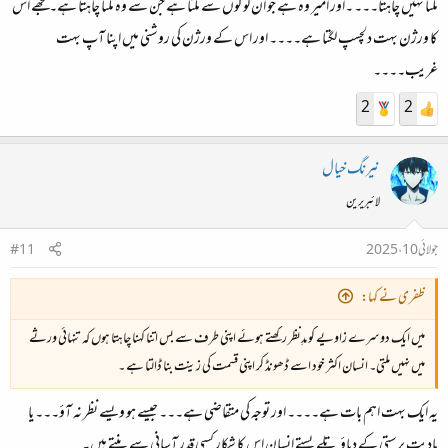
ملنا نہیں چاہتا۔۔۔ ۔اور امیر وہ ہے جو ان لوگوں سے ملتا ہے جن سے وہ ملنا چاہتا ہے۔ مجھے اس
دلچسپ بات یہ ہے کہ یہ کوئی ایسا مشکل کام نہیں ہے، نہ ہی کوئی فزیکل سرمایہ درکار ہے۔ اگر کچھ
کا ورژن بہت دلچسپ لگتا ہے۔۔۔۔ اور اس کے ورژن کی روشنی میں اپنا آپ بہت
درکار ہے تو فقط کچھ وقت۔
غریب۔۔۔۔
ایک مشہور قول بھی یاد آتا ہے کہ "غریب وہ ہے جس کا کوئی دوست نہیں ہے"۔
2
2
نیرنگ خیال
لائبریرین
جولائی 10، 2025
#11
ظفری نے کہا:
میں ایک دوسرے زاویے کو مدِنظر رکھتے ہوئے اپنی طرف سے بس اتنا کہنا چاہتا ہوں کہ تنہائی ورثے
میں نہیں ملتی۔ انسان اکثر خود اسے ڈھونڈ کر اپنی قسمت کی زینت بنا ڈالتا ہے ۔
یہ ایک بہت اہم بات ہے۔۔۔۔ اور توجہ کی متقاضی ہے۔۔۔ جیسے ہو ویسے نظر نہ آؤ۔۔۔ یا
مادیت پرستی کے دباؤ تلے پستے انسان اس کا شکار کسی قدر آسانی سے بنتے ہیں۔