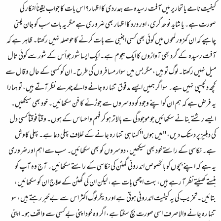
کیفیت نامے یا تحاریر میں آفت رسیدہ سے ہمدردی کا اظہار؟ اس بات کا جواب یقیناً انکار کی
صورت ہے۔ یا شاید نوحہ گری، اور درد کا اظہار بھی ضروری ہے مگر یہ بات سب کو جان لینی
چاہیے کہ ان کمزور لمحوں میں کوئی بھی کسی اجنبی سے بات کرنے کا حوصلہ نہیں رکھتا۔ ظاہر ہے کہ
آفت رسیدہ کے گرد بھی آوازوں کا ایک ہجوم ہے۔ ایک ایسا شور جو اُس کے شور سے کوئی تال
میل نہیں رکھتا۔ لوگ تو ہیں، مگر بس میں سوار مسافروں کی طرح۔ ان کو کسی کے حال و قال سے
کچھ دلچسپی نہیں ہے۔ سو اگر ہمیں ایسے مدقوق تنہا رہ جانے والے چہرے نظر آتے ہیں، تو ہمارا
یہ فرض ہے کہ ہم ان کو اپنے وجود کو دوسروں سے جوڑنے کا فن سکھائیں۔ خود بھی سیکھیں۔
ایسے رشتے بنانے سکھائیں جو موجودگی سے بالاتر ہو کر فہم و احساس کے ہوں۔ وقتاً فوقتاً کسی دل
کی دہلیز پر دستک دیں، "میں ہوں" کہنا ہی تنہا رہ جانے کے خلاف پہلی دعا ہے۔ پہلی کاوش
ہے۔ نکاسی کے راستے خود بھی سیکھیں، دوسروں کو بھی سکھائیں۔ سب سے اہم اور ضروری
یہ ہے کہ اپنے بچوں کو بالخصوص اندرونی گھٹن کی نکاسی کے راستے سکھائیں۔ آج وہ آپ کو
ہنستے کھیلتے نظر آ رہے ہیں، بہت اچھی بات ہے، لیکن ان کی گھٹن کے علاج ان کو سکھائیں،
بتائیں۔تخریب کی یہ کیفیت اندرونی ہوتی ہے اور دیگر لوگ اکثر اس سے بےخبر رہتے ہیں، سو
تنہا رہ جانے والا صرف اسی صورت بچ سکتا ہے، اگر وہ خود اپنی بےکسی سے واقف ہو۔ اپنی