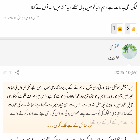
لیکن عجیب بات ہے، ہم دنیا کو نہیں بدل سکتے، یہ آٹھ بلین انسانوں نے کہا!
آخری تدوین:
جولائی 10، 2025
1
5
ظفری
لائبریرین
جولائی 10، 2025
#14
میں آجکل سوشل میڈیا اور ٹی وی تقریبا نہ ہونے کے برابر دیکھ رہی ہوں، اس لیے کئی خبروں کی زیادہ
خبر نہیں بھی ہو رہی۔ تاہم یہ جو تازہ ترین واقعہ اداکارہ کی موت کا ہے، اس میں صرف خلوت گزینی ہی
قابل غور نہیں، البتہ یونیورسل ضرور ہے۔ اس سے بھی زیادہ پھر سے مجھے اپنے معاشرے کی عورت
کے ساتھ امتیازی سلوک کی بُوسب سے پہلے محسوس ہوئی اور اس کی لاش لینے سے انکار کرنے والے
پھر سے اس کے گھر کے مرد تھے!
مزید نمائش کے لیے کلک کریں۔۔۔
مجھے بہت بار یہ سننے کو ملتا ہے کہ یہ چیزیں یہاں نارمل ہو چکی ہیں اور نارمل چیزوں پہ بار بار وہی بات