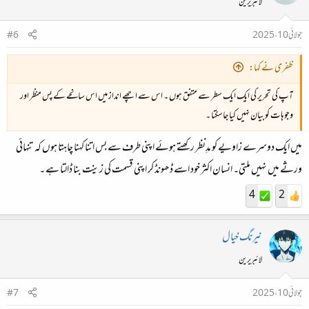
لائبریرین
جولائی 10، 2025
#6
ظفری نے کہا:
آپ کی تحریر کی ایک ایک سطر سے متفق ہوں ۔ اس سے اچھے انداز میں اس سانحے کے پس منظر اور
وجوہات کو بیان نہیں کیا جاسکتا ۔
میں ایک دوسرے زاویے کو مدِنظر رکھتے ہوئے اپنی طرف سے بس اتنا کہنا چاہتا ہوں کہ تنہائی
ورثے میں نہیں ملتی۔ انسان اکثر خود اسے ڈھونڈ کر اپنی قسمت کی زینت بنا ڈالتا ہے ۔
4
2
نیرنگ خیال
لائبریرین
جولائی 10، 2025
#7