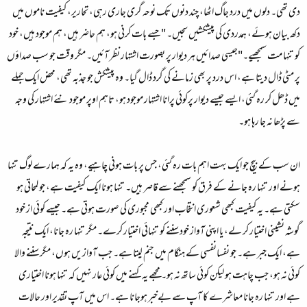
دی تھی۔ دلوں میں درد جاگ اٹھا، چند دنوں تک نوحہ گری جاری رہی، تحاریر، کیفیت ناموں میں
دکھ بیان ہوئے، ہمدردی کی پیشکشیں سجیں۔ "جسے بات کرنی ہو، ہم حاضر ہیں، ہم موجود ہیں، خود
کو تنہا مت سمجھیے۔"جیسی صدائیں ہر دیوار پر بصورت اشتہار نظر آئیں۔ مگر وقت جو سب صداؤں
پر مٹی ڈال دیتا ہے، اس درد پر بھی زمانے کی گرد ڈال گیا۔ وہ پیشکش جو جذبہ تھی، محض ایک جملے
میں ڈھل کر رہ گئی، ایسے جیسے دیوار پرکوئی پرانا اشتہار موجود ہو، تاہم اوپر موجود نئے اشتہار کی وجہ
سے پڑھا نہ جا رہا ہو۔
ان سب کے بیچ جو ایک بہت اہم بات رہ گئی، جس پر بات ہونی چاہیے، وہ یہ کہ ہمارے لوگ تنہا
ہونے اور تنہا رہ جانے کے فرق کو سمجھنے سے قاصر ہیں۔ تنہا ہونا ایک کیفیت ہے، جو لمحاتی ہو
سکتی ہے۔ یہ کیفیت کبھی شعوری انتخاب اور کبھی مجبوری کی صورت ہوتی ہے۔ جیسے کوئی از خود
گوشہ نشینی اختیار کر لے، یا اپنی آواز خود سننے کو تنہائی اختیار کرے۔ مگر تنہا رہ جانا، ایک نتیجہ
ہے، ایک جبر ہے۔ جو نفسانفسی کے ہنگام میں جنم لیتا ہے۔ جب آوازیں ہوں، مگر سننے والا
کوئی نہ ہو، جب چاہت ہو لیکن کوئی ساتھ نہ ہو۔ مجھے یہ کہنے میں کوئی عار نہیں کہ تنہا ہونا اختیاری
ہے اور تنہا رہ جانا معاشرے کا آپ سے بےخبر ہوجانا ہے۔ اس میں آپ تقدیر اور حالات