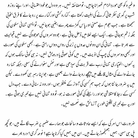
وغیرہ کو بھی موردِ الزام ٹھہرانا چاہیں، تو مضائقہ نہیں۔ ہر وہ دل جو خود احتسابی، اور اپنے روز و
شب پر گہری نظر ثانی کرنے کی اہلیت رکھتا ہے، کنارہ کشی اور کنارے پر رہ جانے کا فرق بخوبی
سمجھتا ہے۔ جب ہجوم بےمعنی اور پاس کھڑے چہرے اجنبی ہوجائیں، تو ایسی تنہائی سکون کی
جگہ زخم ہوجاتی ہے۔ ایک ایسے خلا میں ڈھل جاتی ہے، جو دوسروں کی موجودگی سے نہیں قبولیت
سے بھرتا ہے۔ تنہائی کی ان دونوں حدوں پر زندگی رواں دواں رہتی ہے، کبھی سکون کی صورت
اور کبھی دوسروں کی چپ کی اذیت میں۔ میں کوئی صوفی یا درویش نہیں، نہ ہی کوئی سالک ہوں کہ
یہ کہوں، اختیاری تنہائی رب سے قربت کی سیڑھی ہے اور نفس سنوارنے کی سعی، جبکہ تنہا رہ
جانے والے کی مثال قافلے میں پیچھے رہ جانے والے جیسی ہے، جو اپنا رہبر ہی کھو دے۔ لیکن
میں یہ ضرور جانتا ہوں کہ جب ہم کسی کی آواز کے منتظر ہوں، اور وہ نہ سنائی دے۔ جب دل
کسی کے ربط کا متلاشی ہو اور رابطے کی کوئی صورت نہ ہو، تو وہ تنہائی نہیں بےخبری ہوتی ہے۔
اور یہ بےخبری یقینی طور پر آزمائش ہے نعمت نہیں۔
ضرورت اس امر کی ہے کہ ایسے حادثات و سانحات جو ہمارے ضمیر پر ضرب لگاتے ہیں، جو کچھ
پل ہی سہی، ہمیں جھنجھوڑ جاتے ہیں۔ ان میں ہمیں کیا کرنا چاہیے؟ نوحہ گری؟ درد بھرے