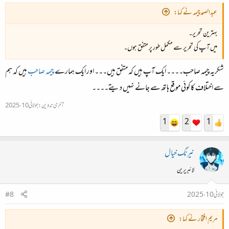
عبدالصمدچیمہ نے کہا:
بہترین تحریر۔
میں آپ کی تحریر سے مکمل طور پر متفق ہوں۔
شکریہ چیمہ صاحب۔۔۔۔ ایک آپ ہیں کہ متفق ہیں۔۔۔ اور ایک ہمارے
چیمہ صاحب
ہیں کہ ہم
سے اختلاف کا کوئی موقع ہاتھ سے جانے نہیں دیتے۔۔۔۔
آخری تدوین:
جولائی 10، 2025
1
2
1
نیرنگ خیال
لائبریرین
جولائی 10، 2025
#8
مریم افتخار نے کہا: