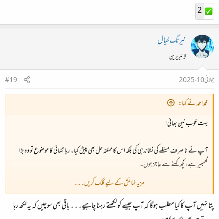
2
نیرنگ خیال
لائبریرین
جولائی 10، 2025
#19
محمداحمد نے کہا:
بہت خوب نین بھائی!
آپ نے نا صرف مسئلے کی نشاندہی کی بلکہ اس کا ممکنہ حل بھی پیش کیا۔ رہا تنہائی کا موضوع تو وہ بڑا
گھمبیر ہے، کچھ کہنے سے عاجز ہوں۔
مزید نمائش کے لیے کلک کریں۔۔۔
آپ جب بھی کوئی تحریر محفل میں لگاتے ہیں، تو میں یہی سوچتا ہوں کہ آپ جیسے بندے کو لکھتے رہنا
پتا نہیں آپ کا کیا مطلب ہوگا کہ آپ جیسے کو لکھتے رہنا چاہیے۔۔۔ باقی بھی سوچیں کہ یہ لکھ رہا
چاہیے۔ بہت سوں کو اس سے حوصلہ ملے گا۔