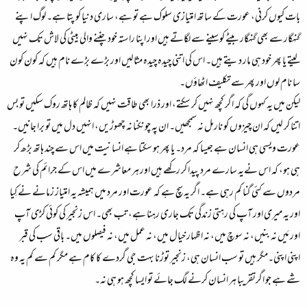
بات کیوں کرنی، عورت کے ساتھ امتیازی سلوک ہے تو ہے، ساری دنیا کو پتا ہے۔ لوگ اپنے
گنہگار سے بھی گنہگار بیٹے کو سینے سے لگاتے ہیں اور اپنا راستہ خود چننے والی بیٹی کی لاش تک نہیں
لیتے یا پھر خود ہی مار دیتے ہیں۔ اس کی اتنی چیدہ چیدہ مثالیں اور بڑے بڑے نام ہیں کہ کون کون
سا نام لوں اور پھر سے تکلیف اٹھاؤں۔
لیکن میں یہ کہوں گی کہ اگر کچھ نہیں کر سکتے، اور ذرا بھی طاقت نہیں کہ ظالم کا ہاتھ روک سکیں تو بس
اتنا کر لیں کہ ان چیزوں کو نارمل نہ سمجھیں۔ ان پہ چونکنا نہ چھوڑیں، انہیں دل میں تو برا جانیں۔
عورت ویسی ہی انسان ہے جیسا کہ مرد۔ یا پھر ہو سکتا ہے انسانیت میں اس سے چند ہاتھ بڑھ کر
ہی ہو، کہ اس نےیہ سارے مرد پیدا کر رکھے ہیں اور ہر معاشرے میں اس کے جرائم کی شرح
مردوں سے کئی گنا کم رہی ہے۔ اگر یہ سچ ہے کہ عورت اور مرد میں ہمیشہ یہ امتیاز زمانے نے کِیا
اور یہ میری اور آپ کی رہتی زندگی تک جاری رہنا ہے، تب بھی۔ اس زنجیر کی کوئی کڑی آپ
اور مَیں نہ بنیں، نہ سوچ میں، نہ اظہار خیال میں، نہ عمل میں، نہ فیصلوں میں۔ باقی سب کی قبر
اپنی اپنی۔مگر ہیں تو سب انسان ہی، زنجیر توڑنا بہت جی گردے کا کام ہے مگر کم سے کم یہ وہ
شے ہے جو اگرتقریبا ہر انسان کرنے لگ جائے تو ایسا کچھ ہو ہی نہ۔