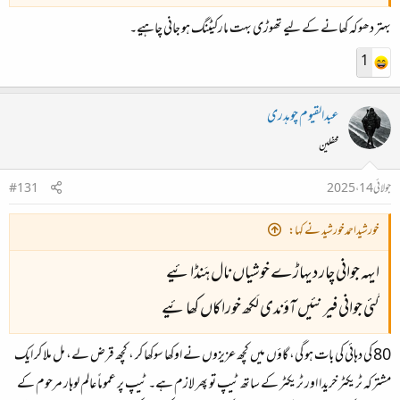
بہتر دھوکہ کھانے کے لیے تھوڑی بہت مارکیٹنگ ہو جانی چاہیے۔
1
عبدالقیوم چوہدری
محفلین
جولائی 14، 2025
#131
خورشیداحمدخورشید نے کہا:
‏ایہہ جوانی چار دیہاڑے خوشیاں نال ہَنڈائیے
گئی جوانی فیر نئیں آؤندی لَکھ خوراکاں کھائیے
80 کی دہائی کی بات ہو گی، گاؤں میں کچھ عزیزوں نے اوکھا سوکھا کر ، کچھ قرض لے، مل ملا کر ایک
مشترکہ ٹریکٹر خریدا اور ٹریکٹر کے ساتھ ٹیپ تو پھر لازم ہے۔ ٹیپ پر عموماً عالم لوہار مرحوم کے