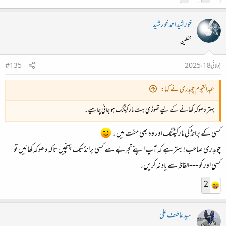
خورشیداحمدخورشید
محفلین
جولائی 18، 2025
#135
عبدالقیوم چوہدری نے کہا:
بہتر دھوکہ کھانے کے لیے تھوڑی بہت مارکیٹنگ ہو جانی چاہیے۔
کسی کے برانڈ کی مارکیٹنگ اور وہ بھی مفت میں ۔
چوہدری صاحب ! بہتر ہے کہ آپ اپنےتجربے سے کسی برانڈ تک پہنچیں تاکہ دھوکہ کھائیں تو
کسی اور کو ---الفاظ سے یاد نہ کریں۔
2
سید عاطف علی