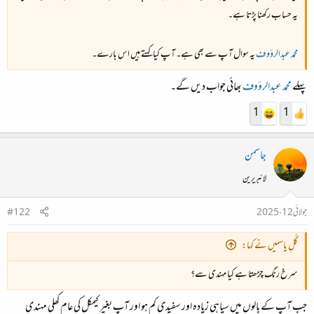
یہ حساب رکھنا پڑتا ہے۔
محمد عبدالرؤوف
یہ سوال آپ سے بھی ہے۔ آپ کیا کہتے ہیں اس بارے۔
پہلے
محمد عبدالرؤوف
بھائی جواب دیں گے۔
1
1
جاسمن
لائبریرین
جولائی 12، 2025
#122
گُلِ یاسمیں نے کہا:
سرخ رنگ چڑھتا ہے کیا مہندی سے؟
جب آپ کے بالوں میں سیاہی زیادہ اور سفیدی کم ہو اور آپ بغیر کیمکل کی عام کھلی مہندی