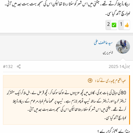
ریکارڈ چلا کرتے تھے۔جگنی میں اس شعر کو سنتا رہتا تھا لیکن اس کی سمجھ بہت بہت بعد میں آئی۔
لوہار سچ آکھ گیا سی۔
2
1
سید عاطف علی
لائبریرین
جولائی 14، 2025
#132
عبدالقیوم چوہدری نے کہا:
80 کی دہائی کی بات ہو گی، گاؤں میں کچھ عزیزوں نے اوکھا سوکھا کر ، کچھ قرض لے، مل ملا کر ایک مشترکہ
ٹریکٹر خریدا اور ٹریکٹر کے ساتھ ٹیپ تو پھر لازم ہے۔ ٹیپ پر عموماً عالم لوہار مرحوم کے ریکارڈ چلا
کرتے تھے۔جگنی میں اس شعر کو سنتا رہتا تھا لیکن اس کی سمجھ بہت بہت بعد میں آئی۔
لوہار سچ آکھ گیا سی۔
ہنڈائیے یعنی گزارئیے ؟