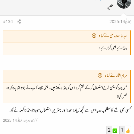
محفلین
جولائی 14، 2025
#134
سید عاطف علی نے کہا:
ہنڈائیے یعنی گزارئیے ؟
مریم افتخار نے کہا:
کسی چیز کو اچھی طرح استعمال کر کے ختم کرنا اس کو ہنڈانا کہتے ہیں۔ یعنی جیسے آپ نے جوتا اتنا پہنا کہ وہ
گھِس گیا!
کسی بھی شے کا مطلوبہ حد یا اس سے کچھ زیادہ عمدہ اور بہترین استعمال ہوجانا ہنڈانا کہلائے گا۔
آخری تدوین:
جولائی 14، 2025
2
1