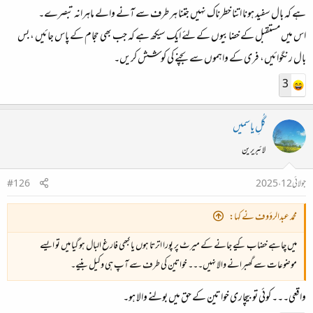
ہے کہ بال سفید ہونا اتنا خطرناک نہیں جتنا ہر طرف سے آنے والے ماہرانہ تبصرے۔
اس میں مستقبل کے خضابیوں کے لئے ایک سیکھ ہے کہ جب بھی حجام کے پاس جائیں ، بس
بال رنگوائیں، فری کے واہموں سے بچنے کی کوشش کریں۔
3
گُلِ یاسمیں
لائبریرین
جولائی 12، 2025
#126
محمد عبدالرؤوف نے کہا:
میں چاہے خضاب کیے جانے کے میرٹ پر پورا اترتا ہوں یا کبھی فارغ البال ہو گیا میں تو ایسے
موضوعات سے گھبرانے والا نہیں۔۔۔ خواتین کی طرف سے آپ ہی وکیل بنیے۔
واقعی۔۔۔ کوئی تو بیچاری خواتین کے حق میں بولنے والا ہو۔