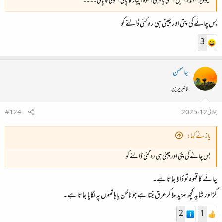
ایلوویرا، انڈہ، تیل، لسی یا دہی، قہوہ، پیاز کا پانی، مولی کا پانی۔۔۔۔
بس چائے کی پتی اور چینی ہی رہ گئی ڈالنے کو
3
جاسمن
لائبریرین
جولائی 12، 2025
#124
یاز نے کہا:
بس چائے کی پتی اور چینی ہی رہ گئی ڈالنے کو
چائے کا قہوہ تو ڈالا جاتا ہے۔
گڑ اور شاید کچھ مزید ملا کر عرق بنتا ہے جو ناخن یا ہاتھوں پہ لگایا جاتا ہے۔
2
1