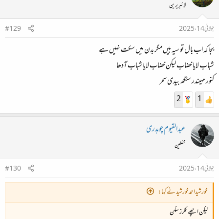
لائبریرین
جولائی 14، 2025
#129
بجا کہ اب بال تو سیہ ہیں مگر بدن میں سکت نہیں ہے
شباب لایا خضاب لیکن خضاب لایا شباب آدھا
کنور مہیندر سنگھ بیدی سحر
2
1
عبدالقیوم چوہدری
محفلین
جولائی 14، 2025
#130
خورشیداحمدخورشید نے کہا:
لیکن اچھے کلرز سکن