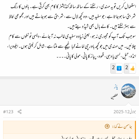
استعمال کریں تو یہ مہندی، رنگنے کے ساتھ ساتھ کنڈیشنر کا کام بھی کرتی ہے۔ بالوں کا رنگ
شربتی سا ہو جاتا ہے، جو سفید ہیں، وہ کچھ لال سے، شربتی سے ہو جاتے ہیں اور مجموعی لحاظ
سے بہتر لگتے ہیں۔ کالے بال بھی شیڈ دیتے ہیں۔
سو جب تک آپ کو مجبوری نہ ہو، یعنی زیادہ سفیدی غالب نہ آ جائے، دیسی ٹوٹکوں سے کام
چلائیں۔ میں مہندی میں جو کچھ باورچی خانے/باغیچے سے ملتا ہے، شامل کر لیتی ہوں۔ ایلوویرا،
انڈہ، تیل، لسی یا دہی، قہوہ، پیاز کا پانی، مولی کا پانی۔۔۔۔
2
2
یاز
محفلین
جولائی 12، 2025
#123
جاسمن نے کہا: