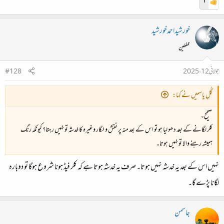
1
خورشیداحمدخورشید
محفلین
جولائی 12، 2025
#128
گُلِ یاسمیں نے کہا:
صحیح۔
کلر لگانے کے بعد دھو لیا ہو تو اس کے بعد منہ پر نقش و نگار وغیرہ کا خدشہ تو نہیں رہتا؟ کیونکہ رنگ
ہمیشہ رہنے والا تو نہیں ہوتا۔
نہیں اس کے بعد یہ خدشہ نہیں ہوتا۔ صرف یہ خدشہ ہوتا ہے کہ کلر فیڈ ہونا شروع ہوگا تو دوبارہ
لگانا پڑے گا۔
جاسمن