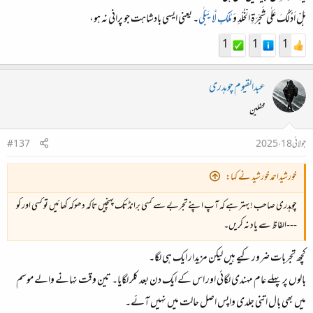
هَلْ اَدُلُّكَ عَلٰى شَجَرَةِ الْخُلْدِ وَ
مُلْكٍ لَّا یَبْلٰى
۔ یعنی ایسی بادشاہت جو پرانی نہ ہو،
1
1
1
عبدالقیوم چوہدری
محفلین
جولائی 18، 2025
#137
خورشیداحمدخورشید نے کہا:
چوہدری صاحب ! بہتر ہے کہ آپ اپنےتجربے سے کسی برانڈ تک پہنچیں تاکہ دھوکہ کھائیں تو کسی اور کو
---الفاظ سے یاد نہ کریں۔
کچھ تجربات ضرور کیے ہیں لیکن مزیدار ایک ہی لگا۔
بالوں پر پہلے عام مہندی لگائی اور اس کے ایک دن بعد کلر لگایا۔ تین وقت نہانے والے موسم
میں بھی بال اتنی جلدی واپس اصل حالت میں نہیں آئے۔