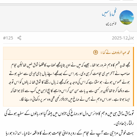
گُلِ یاسمیں
لائبریرین
جولائی 12، 2025
#125
محمد عبدالرؤوف نے کہا:
مجھے شدید قسم کا وہم ضرور ہوا تھا ۔ جیسے کہ میں نے اوپر بتایا مجھے خضاب کا قطعاً شوق نہیں تھا لیکن حجام
صاحب نے آخر میری حجامت کر ہی دی ۔ پھر اس کے بعد مجھے اپنے بال بڑی تیزی سے سفید ہوتے
ہوئے محسوس ہوئے، ہو سکتا ہے کہ اس کی وجہ یہ ہو کہ مجھے نہ بال رنگنے کا شوق تھا نہ بالوں کو اس توجہ
سے دیکھا کرتا تھا لیکن ہر کسی سے یہ بات سن سن کر اس واہمے کا بیج ذہن میں کب سے ڈلا ہوا تھا کہ
ایسا ہوتا ہے۔ اور اس وہم نے جس نے دماغ میں جڑ پکڑ رکھی تھی وہ سر پر دکھائی دینے لگا۔
تو مذاق مذاق ہی میں وہم کا وائرس دل اور دماغ کی جڑوں میں بیٹھ گیا اور بالوں کے سفید ہونے کی
رفتار بڑھا دی۔
بہت خوش مزاجی سے آپ نے حجام کے روبرو اپنی حجامت ہونے کا واقعہ سنا دیا۔ اندازہ ہو رہا