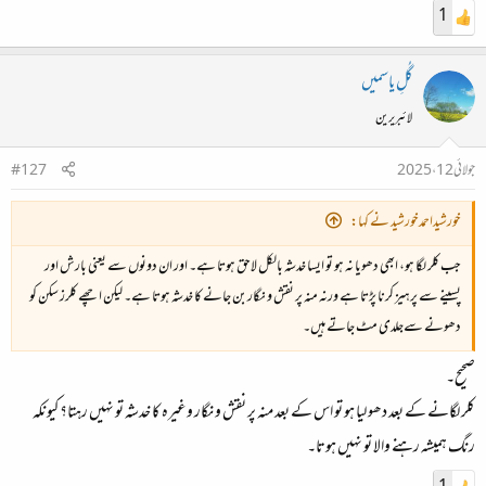
1
گُلِ یاسمیں
لائبریرین
جولائی 12، 2025
#127
خورشیداحمدخورشید نے کہا:
جب کلر لگا ہو، ابھی دھویا نہ ہو تو ایسا خدشہ بالکل لاحق ہوتا ہے۔ اور ان دونوں سے یعنی بارش اور
پسینے سے پرہیز کرنا پڑتا ہے ورنہ منہ پر نقش و نگار بن جانے کا خدشہ ہوتا ہے۔ لیکن اچھے کلرز سکن کو
دھونے سےجلدی مٹ جاتے ہیں۔
صحیح۔
کلر لگانے کے بعد دھو لیا ہو تو اس کے بعد منہ پر نقش و نگار وغیرہ کا خدشہ تو نہیں رہتا؟ کیونکہ
رنگ ہمیشہ رہنے والا تو نہیں ہوتا۔