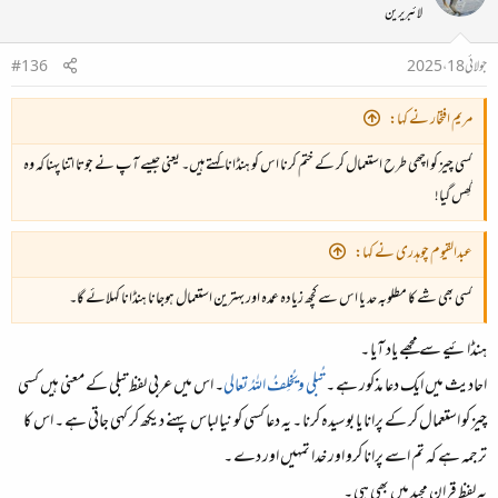
لائبریرین
جولائی 18، 2025
#136
مریم افتخار نے کہا:
کسی چیز کو اچھی طرح استعمال کر کے ختم کرنا اس کو ہنڈانا کہتے ہیں۔ یعنی جیسے آپ نے جوتا اتنا پہنا کہ وہ
گھِس گیا!
عبدالقیوم چوہدری نے کہا:
کسی بھی شے کا مطلوبہ حد یا اس سے کچھ زیادہ عمدہ اور بہترین استعمال ہوجانا ہنڈانا کہلائے گا۔
ہنڈائیے سے مجھے یاد آیا ۔
احادیث میں ایک دعا مذکور ہے ۔
تُبلی ویُخلِفُ اللہُ تعالی
۔ اس میں عربی لفظ تبلی کے معنی ہیں کسی
چیز کو استعمال کر کے پرانا یا بوسیدہ کرنا ۔ یہ دعا کسی کو نیا لباس پہنے دیکھ کر کہی جاتی ہے ۔ اس کا
ترجمہ ہے کہ تم اسے پرانا کرو اور خدا تمہیں اور دے ۔
یہ لفظ قران مجید میں بھی ہی ۔