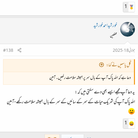
1
خورشیداحمدخورشید
محفلین
جولائی 18، 2025
#138
گُلِ یاسمیں نے کہا:
دعا ہے کہ اللہ پاک آپ کے بال سر پر ہمیشہ سلامت رکھیں۔ آمین
یہ دعا آپ مجھے ایسے بھی دے سکتی ہیں کہ:
اللہ پاک آپ کی شریکِ حیات کے سر کے سائیں کے سر کے بال ہمیشہ سلامت رکھے-آمین
1