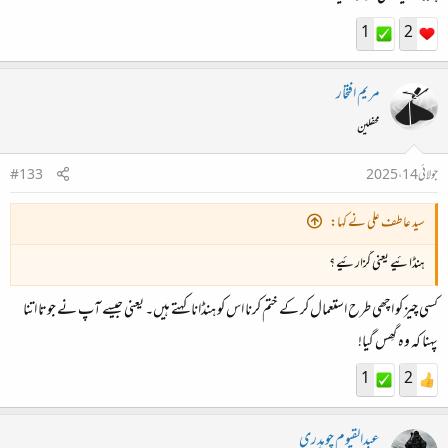
1
2
مریم افتخار
محفلین
جولائی 14، 2025
#133
سید عاطف علی نے کہا:
ہنڈائیے یعنی گزارئیے ؟
کسی چیز کو اچھی طرح استعمال کر کے ختم کرنا اس کو ہنڈانا کہتے ہیں۔ یعنی جیسے آپ نے جوتا اتنا
پہنا کہ وہ گھِس گیا!
1
2
عبدالقیوم چوہدری