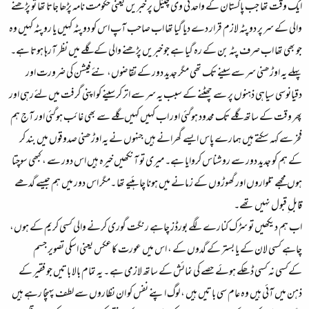
ایک وقت تھا جب پاکستان کے واحد ٹی وی چینل پر خبریں یعنی حکومت نامہ پڑھا جاتا تھا تو پڑھنے
والی کے سر پر دوپٹہ لازم قرار دے دیا گیا تھا اب صاحب آپ اس کو دوپٹہ کہیں یا روپٹہ کہیں وہ
جو بھی تھا اب صرف پٹہ بن کے رہ گیا ہے جو خبریں پڑھنے والی کے گلے میں نظر آرہا ہوتا ہے۔
پہلے یہ اوڑھنی سر سے سینے تک تھی مگر جدید دور کے تقاضوں، نئے فیشن کی ضرورت اور
دقیانوسی سیاہی ذہنوں پر سے چھٹنے کے سبب یہ سر سے اتر کر سینے کو اپنی گرفت میں لئےرہی اور
پھر وقت کے ساتھ گلے تک محدود ہوگئی اور اب کہیں کہیں گلے سے بھی غائب ہوگئی اور آج ہم
فخر سے کہہ سکتے ہیں ہمارے پاس ایسے گھرانے ہیں جنہوں نے یہ اوڑھنی صدوقوں میں بند کر
کے ہم کو جدید دور سے روشناس کروایا ہے۔ میری تو آنکھیں خیرہ ہیں اس دور سے ، کبھی سوچتا
ہوں مجھے تلواروں اور گھوڑوں کے زمانے میں ہونا چاہئیے تھا ۔مگر اس دور میں ہم جیسے گدھے
قابل ِقبول نہیں تھے۔
اب ہم دیکھیں تو سڑک کنارے لگے بورڈز چاہے رنگت گوری کرنے والی کسی کریم کے ہوں،
چاہے کسی لان کے یا بستر کے گدوں کے ، اس میں عورت کاعکس یعنی اسکی تصویر جسم
کےکسی نہ کسی ڈھکے ہوئے حصے کی نمائش کے ساتھ لازمی ہے ۔ یہ تمام بالا باتیں جو فقیر کے
ذہن میں آئی ہیں وہ عام سی باتیں ہیں ، لوگ اپنے نفس کو ان نظاروں سے لطف پہنچا رہے ہیں