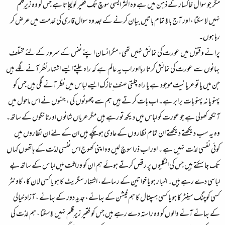
مگر جو سوال خاکسار کے ذہن میں ہے وہ اکثر ایسی سوچ تک فقیر کولیجاتا ہے جس کو وہ زیرِقلم
نہیں لا سکتا ، اور آج بالا تمام باتیں بیان کرنے کے بعد وہ سوال قاری کی خدمت میں عرض کر
رہا ہوں۔
پرانے وقتوں میں عورت کی نمائش نہیں تھی، مگرانسان اپنے نفس کے سرور کے لئے مختلف
بہانوں سے عورت کی نمائش کرتا رہا اور اب یہ عالم ہے کہ راہ چلتے ایسے اشتہار نظر آنے لگے ہیں
جن میں یا تو عریانیت موجود ہے یا راہ چلتی صنف ِنازک ایسے لباس میں نظر آنے لگی ہیں جس کو
پہنو یا نہ پہنو بات برابر ہے۔ اب بات کر تے ہیں ہم سے چھوٹوں کی ، جنہوں نے اس ماحول میں
آنکھ کھولی ہے جو عورت کو لباس میں دیکھ تو رہے ہیں مگر عریاں شانوں اور ٹانگوں کے ساتھ۔
وہ یہ سب دیکھتے دیکھتے ان تمام نظاروں کے عادی ہوچکے ہیں ان کے لئے ان نظاروں میں
کوئی نفسی لذت نہیں ہے ۔ اور اب ذرا سوچ لیں وہ اپنی کھوج اس نفسی لذت کے ہاتھوں کہاں
تک جا سکتے ہیں جس کی انگلیوں پر رقص کرتے ہوئے ہم ان کو وراثت میں لبا س کے ساتھ بے
لباسی دے رہے ہیں۔ اخبا ر ہو یا خواتین کے رسالے، اشتہار سگریٹ کا ہو یا کسی لان کا، کاونٹر
کسی کوچنگ سینٹر کا ہو یا کسی ہسپتال کا ہم فیشن کے بہانے، جدید دور کے بہانے ، آزاد خیالی
کے بہانے آنے والوں کو وہ راستہ دے رہے ہیں جس کو فقیر زیرِقلم نہیں لاسکتا ، ہم لذت کی