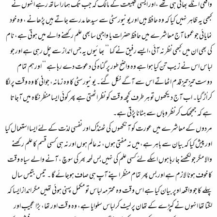
واقعی انکے بھائی ہی تھے ،اور ایسی طبیعت کے مالک کہ جب تک ہمارا ساتھ رہے انہوں نے
کبھی یہ ظاہر نہیں کیا کہ وہ حافظ ہیں اور یونیورسٹی سے سیدھا مدرسے جاتے ہیں پڑھانے ، وہ خود
نمایائی جوعموما آج معاشرے میں حافظ حضرات یا واجبی سابھی علم رکھنے والے میں ہوتی ہے، نام
کی بھی ان میں کبھی نظر نہ آئی،ایسے رفیق نے کہا ’’ بھائیوں یہ جس انداز سے چل رہی ہے اور جو
لباس اس نے زیب تن کیا ہوا ہے وہ واضح طور پر گناہ کی دعوت دے رہا ہے ‘‘ اورہم تمام
دوست تیز تیز قدم اٹھاتے اس سے آگے نکل گئے۔ یونیورسٹی کا وہ زمانہ، جوانی کا وہ وقت پر لگا
کر اُڑ گیا۔ اب آج دیکھوں تو ہر طرف کچھ وقت کو نظر اٹھتی ہے پھر کوئی ایسا منظر نگاہ میں آجاتا
ہے کہ جھجھک کر نظر وہاں سے ہٹانا پڑتی ہے۔
مردوں کے معاشرے میں عورت کو آنکھوں کی ٹھنڈک اور نفسی لذت کے لئے ایسا استعمال کیا
اور پیش کیا کہ بیان سے باہر ہے،میں نہ مفتی ہوں، نہ عالم ہوں اور نہ ہی کسی قسم کا علم رکھنے
والا مگر جو لکھنے جا رہا ہوں اسکے لئے کسی علم کی نہیں بس لمحہ بھر کی سوچ ، آنے والے سیاہ وقت
کا خوف ہونا لازم ہے اور بس پھر تمام منظر اپنے آپ ہی صاف ہوجائے گا ۔ تیس بتیس سال
پہلے کا جو واقعہ اوپر بیان کیا ہے اس وقت وہ محترمہ لباس تو مکمل پہنی ہوئی تھیں مگر انداز ایسا کہ
لگتا تھا انہوں نے کپڑے کے تھان پر لیٹ کر لباس سلوایا ہے، وہ وقت اور تھا، بڑا عجیب اور