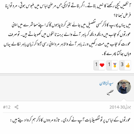
آنکھیں نیچی رکھنے کا نہیں بتاتے۔ اگر بتاتے تو لڑکی جس مرضی لباس میں ملبوس ہوتی، مرد تو اپنا
فرض نبھاتا؟
میں یہاں یورپ کا ذکر کسی تفصیل میں جائے بغیر کرنا چاہوں گا کہ اپنے معاشرے میں اپنی
عورتوں کو حجاب میں دیکھ دیکھ کر باہر آنے والے برہنہ ٹانگوں میں کھو جاتے ہیں۔ تو صرف
عورت کو حجاب میں مت رکھیں ورنہ باہر آنے والا ہر مرد اپنی رسی تڑوا کر زبان باہر نکالے یہاں
وہاں بھاگتا پھرے گا۔
1
1
3
سید ذیشان
محفلین
جولائی 30، 2014
#12
عورتوں کے لباس پر تو تفصیلاً بات آپ نے کر دی۔ تاڑو مردوں کا ذکر ہم کروا دیتے ہیں: