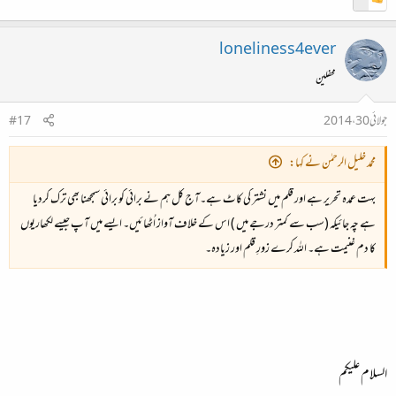
loneliness4ever
محفلین
جولائی 30، 2014
#17
محمد خلیل الرحمٰن نے کہا:
بہت عمدہ تحریر ہے اور قلم میں نشتر کی کاٹ ہے۔آج کل ہم نے برائی کو برائی سمجھنا بھی ترک کردیا
ہے چہ جائیکہ (سب سے کمتر درجے میں ) اس کے خلاف آواز اُٹھائیں۔ ایسے میں آپ جیسے لکھاریوں
کا دم غنیمت ہے۔ اللہ کرے زورِ قلم اور زیادہ۔
السلام علیکم