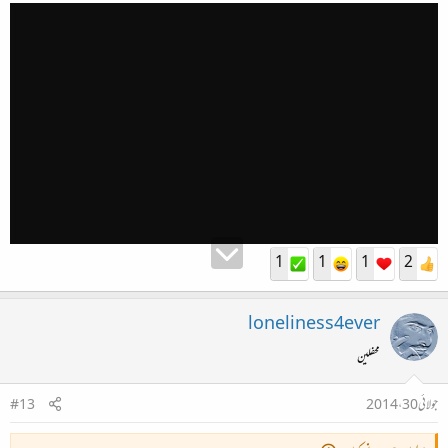
1
1
1
2
loneliness4ever
محفلین
جولائی 30، 2014
#13