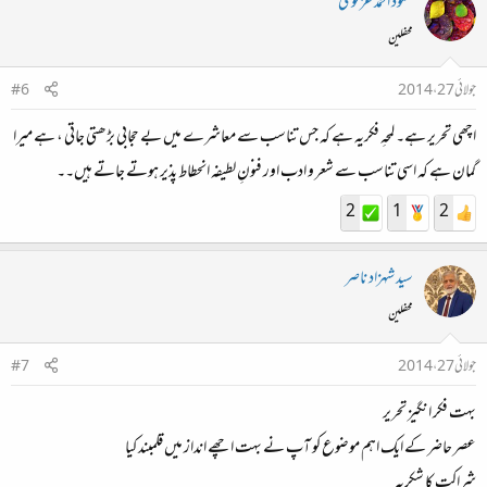
محمود احمد غزنوی
محفلین
جولائی 27، 2014
#6
اچھی تحریر ہے۔ لمحہِ فکریہ ہے کہ جس تناسب سے معاشرے میں بے حجابی بڑھتی جاتی ، ہے میرا
گمان ہے کہ اسی تناسب سے شعر و ادب اور فنونِ لطیفہ انحطاط پذیر ہوتے جاتے ہیں۔۔
2
1
2
سید شہزاد ناصر
محفلین
جولائی 27، 2014
#7
بہت فکر انگیز تحریر
عصر حاضر کے ایک اہم موضوع کو آپ نے بہت اچھے انداز میں قلمبند کیا
شراکت کا شکریہ