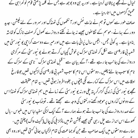
خیال نے مجھے پریشان کردیا ہے۔ اور یہ ہی وہ بوجھ ہے جس نے کلمہ پڑھتی قوم کو گمراہی کے
عمیق گڑھوں میں اتار دیا ہے۔
صاف طور سے کہوں تو ہم نے لذت ِنفس اور آنکھوں کی ٹھنڈک اور سرور کے لئے فیشن، جدید
دور کے بہانے، موسم کے تقاضوں جیسے نہ جانے کتنے دروازے کھول کر صنف ِنازک کوتماشہ
بنا دیا ہے۔ یہ کوئی تیس، بتیس سال پُرانی بات ہے میں اور میرے دوست کراچی یونیورسٹی میں
شعبہ بی فارمیسی سے نکل کر ٹھنڈی سڑک پر خوش گپیاں کرتے ہوئے یونیورسٹی کے مرکزی
دروازے کی جانب جا رہے تھے،آگے بیان سے’’ قبل ٹھنڈی سڑک ‘‘ نامی کے سڑک کے
نام کا سبب جانتے چلیں۔دوستوں اس نام کا سبب شعبہ بی فارمیسی کی لڑکیوں تھیں جو فارغ
اوقات میں اس سڑک کے کنارے لگی بینچوں پر جلوہ افروز ہوتی تھیں، یہ تمام حقیقت
مجھےیونیورسٹی کی زندگی گزارکر پتہ چلی ورنہ یونیورسٹی کے زمانے میں ہم ٹھنڈی سڑک کو ٹھنڈا اس
کے دونوں کناروں پر موجود گھنے درختوں کی وجہ سے سمجھتے تھے ۔توجناب یونیورسٹی
کےصدردروازے کی جانب جاتے ہوئے ہمارے آگے ایک لڑکی سفید لباس میں ملبوس ، بال
کھولے اس انداز سے چل رہی تھی جیسے فیشن شو میں ماڈلز بلی کی چال( کیٹ واک ) چلتی ہیں،
ہمارے دوستوں میں ایک صاحب تھے جن کو جماعت کی تمام لڑکیاں بھائی کہتی تھیں اور وہ بھی