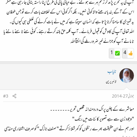
آپ کی یہ تحریر پڑھ کر زخم ہرے ہوگئے۔ بے حیائی پانی کی طرح اپنا راستہ بناتی جا رہی ہے مگر
اس کے آگے بند باندھنے والا کوئی نہیں۔ بلکہ اگر کوئی اس کے خلاف بات کرے تو جس طوفان
بدتمیزی کا سامنا کرنا پڑتا ہے کہ انسان سوچتا ہے کہ میں نے بات کرنے کی غلطی ہی کیوں کی۔
اللہ تعالی آپ کی کاوش کو قبول فرمائے۔ آپ کلمہ حق بلند کرتے رہئے۔ کوئی سنے نا سنے ماننے یا
نا مانے آپ کو جزائے خیر ضرور ملے گی انشآاللہ
1
4
نایاب
لائبریرین
جولائی 27، 2014
#3
معاشرے کے چلن پر اک دردمندانہ مخلص تحریر ۔۔۔۔۔۔۔۔
"وجود زن سے ہے تصویر کائنات میں رنگ "
اور ہم نے ان حقیقت بھرے رنگوں کو کمرشلائز کرتے " صنف نازک " کو صرف اشتہاری منڈی