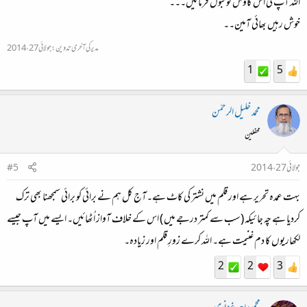
اللہ آپ کی اس کاوش کو قبول فرمائیں۔۔۔
خوش رہیں بھائی آمین۔۔
مدیر کی آخری تدوین:
جولائی 27، 2014
1
5
محمد خلیل الرحمٰن
محفلین
جولائی 27، 2014
#5
بہت عمدہ تحریر ہے اور قلم میں نشتر کی کاٹ ہے۔آج کل ہم نے برائی کو برائی سمجھنا بھی ترک
کردیا ہے چہ جائیکہ (سب سے کمتر درجے میں ) اس کے خلاف آواز اُٹھائیں۔ ایسے میں آپ جیسے
لکھاریوں کا دم غنیمت ہے۔ اللہ کرے زورِ قلم اور زیادہ۔
2
2
3