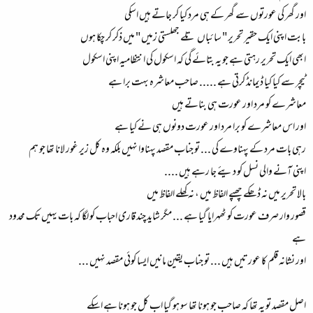
اور گھر کی عورتوں سے گھر کے ہی مرد کیا کر جاتے ہیں اسکی
بابت اپنی ایک حقیر تحریر " سائباں تلے جھلستی زمیں " میں ذکر کر چکا ہوں
ابھی ایک تحریر رہتی ہے جو یہ بتائے گی کہ اسکول کی انتظامیہ اپنی اسکول
ٹیچر سے کیا کیا ڈیمانڈ کرتی ہے ..... صاحب معاشرہ بہت برا ہے
معاشرے کو مرد اور عورت ہی بناتے ہیں
اور اس معاشرے کو برا مرد اور عورت دونوں ہی نے کیا ہے
رہی بات مرد کے پہناوے کی ... تو جناب مقصد پہناوا نہیں بلکہ وہ کل زیر غور لانا تھا جو ہم
اپنی آنے والی نسل کو دیئے جا رہے ہیں ....
بالا تحریر میں نہ ڈھکے چھپے الفاظ میں ، نہ کھلے الفاظ میں
قصور وار صرف عورت کو ٹھہرایا گیا ہے ... مگر شاید چند قاری احباب کو لگا کہ بات یہیں تک محدود
ہے
اور نشانہ قلم کا عورتیں ہیں ... تو جناب یقین مانیں ایسا کوئی مقصد نہیں ...
اصل مقصد تو یہ تھا کہ صاحب جو ہونا تھا سو ہو گیا اب کل جو ہونا ہے اسکے