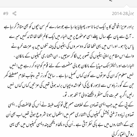
جولائی 28، 2014
#9
برادر عزیز ! فحاشی کا یہ ایک ایسا ناسور پھیلایا جا رہا ہے جو ہمارے کم سن بچوں کو بھی متاثر کر رہا ہے
۔ آج سے پان چھے سال پہلے اسی موضوع پر میں اخبار میں ایک کالم لکھا تھا شائد کہیں میرے
پاس پڑا ہو ۔ اور اس میں یہی لکھا تھا کہ دوسروں کی بیٹیوں کی چند ٹکوں میں یہ عزت خریدنے
والے اس مقام پر اپنی بیٹیوں کی تصویریں لگا کر سوچیں ۔ ان اشتہاری کمپنیوں کے مالکان ،
اخبارات اور الیکٹرانک میڈیا کے مالکان جو مالی منفعت کے لئے قوم کو تباہ کر رہے ہیں انہیں
نہیں معلوم کہ ان کی عزتوں سے کون کہاں کھیل رہا ہے ۔ سابق گورنر شیر پنجاب غلام مصطفےٰ کھر
جن کے گورنر ہاوس سے لاہور کالج کی اغوا شدہ بچیاں برامد ہوئی تھیں کی عزتیں کہاں کہاں نہیں
رلیں اگر یہ عبرت ناک منظر دیکھنے والی آنکھ ہو ۔ تو۔
کے پی کے میں جب ایسی تصاویر کے خلاف مہم چلی تو ایک طبقہ نے اُس کی مخالفت کی ۔ ایسی
تصاویر زیادہ تر ملٹی نیشنل کمپنیوں کی اشتہاری مہم میں استعمال ہونا شروع ہوئی تھیں اب بھی اُن
ہی کے اشتہاروں میں بے باکی نظر آتی ہے ۔اُن کی دیکھا دیکھی چند دیسی کمپنیوں میں بھی یہی
روش اختیار کرلی