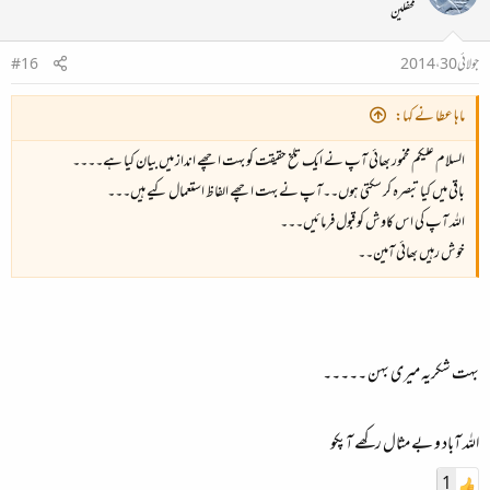
محفلین
جولائی 30، 2014
#16
ماہا عطا نے کہا:
السلام علیکم مخمور بھائی آپ نے ایک تلخ حقیقت کو بہت اچھے انداز میں بیان کیا ہے۔۔۔۔
باقی میں کیا تبصرہ کر سکتی ہوں۔۔آپ نے بہت اچھے الفاظ استعمال کیے ہیں۔۔۔
اللہ آپ کی اس کاوش کو قبول فرمائیں۔۔۔
خوش رہیں بھائی آمین۔۔
بہت شکریہ میری بہن ۔۔۔۔۔
اللہ آباد و بے مثال رکھے آپکو
1