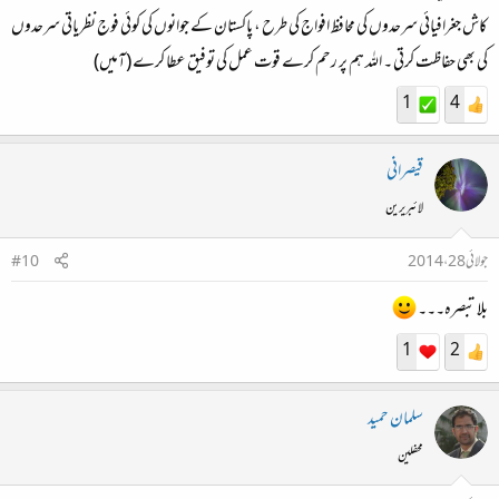
کاش جغرافیائی سرحدوں کی محافظ افواج کی طرح ، پاکستان کے جوانوں کی کوئی فوج نظریاتی سرحدوں
کی بھی حفاظت کرتی ۔ اللہ ہم پر رحم کرے قوت عمل کی توفیق عطا کرے (آمیں)
1
4
قیصرانی
لائبریرین
جولائی 28، 2014
#10
بلا تبصرہ۔۔۔
1
2
سلمان حمید
محفلین