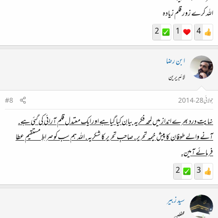
اللہ کرے زور قلم زیادہ
2
1
4
ابن رضا
لائبریرین
جولائی 28، 2014
#8
نہایت درد بھرے انداز میں لمحہ فکریہ بیان کیا گیا ہے اور ایک معتدل قلم آرائی کی گئی ہے.
آنے والے طوفان کا پیش خیمہ تحریر. صاحبِ تحریر کا شکریہ. اللہ ہم سب کو صراطِ مستقیم عطا
فرمائے آمین.
2
3
سید زبیر
محفلین