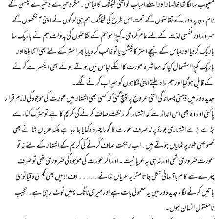
معیوب سا لگا تھا خاکسار اور اسکے احباب کو اتنی فیٹنگ کا لباس ۔مگردھیرے دھیرے فیشن کے
نام ، جدید دور کے تقاضوں کے تحت اس طرح کی فیٹنگ ہم ہی لوگوں نے اپنی آنکھوں کے
سرور اور نفسی لذت کے لئے عام کردی۔کپڑا موسم کے تقاضوں کی بدولت ہم نے باریک سا
باریک کردیا اورلباس کے نیچے استر کا فیشن یا تو غائب کر دیا یا پھر استر کے لئے بھی اتنا ہلکا اور
باریک کپڑا استعمال کیا کہ معاشرہ عورت کا اسکے لباس میں ہوتے ہوئے بھی ایکسرے کرنے
کے قابل ہوگیا اور ہم راہ چلتے اپنی نگاہوں کو سیراب کرنے لگے۔
جدید دور میں ذہنی پسماندگی اتنی عروج پر پہنچ گئی کہ کسی بھی اشتہار میں عورت کی موجودگی لازم قرا ر
پاگئی اور وہ بھی اس انداز سے کہ اشتہار اگر رنگت صاف کرنے کی کریم کا ہے تو سڑک کنارے
بڑے بڑے اشتہاری بورڈ پر نہ صرف عورت کا گورا چہرہ دکھایا جا رہا ہے بلکہ عریاں شانے بھی
خصوصی طور پر نمایاں ہوتے ہیں۔ اب رنگت صاف کرنے کی کریم کے اشتہار کے لئے نہ تو
عورت ضروری تھی اور نہ ہی یہ عریانیت ۔ اور اگر عورت کی موجودگی ضروری تھی تو صرف
چہرے سے کام باآسانی نکل جاتا مگر یہ عریاں شانے ۔۔۔۔۔ اف !! میں بھی کیسی دقیانوسی
باتیں کرنے لگا، جدید دور میں یہ معمولی بات ہے اور میری ٹانگ یہیں ٹوٹ رہی ہے۔عجیب
نامعقول انسان ہوں۔