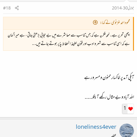
جولائی 30، 2014
#18
محمود احمد غزنوی نے کہا:
اچھی تحریر ہے۔ لمحہِ فکریہ ہے کہ جس تناسب سے معاشرے میں بے حجابی بڑھتی جاتی ، ہے میرا گمان
ہے کہ اسی تناسب سے شعر و ادب اور فنونِ لطیفہ انحطاط پذیر ہوتے جاتے ہیں۔۔
آپکی آمد پر خاکسار ممنون و مسرور ہے
اللہ آباد و بے مثال رکھے آپکو.....
1
loneliness4ever