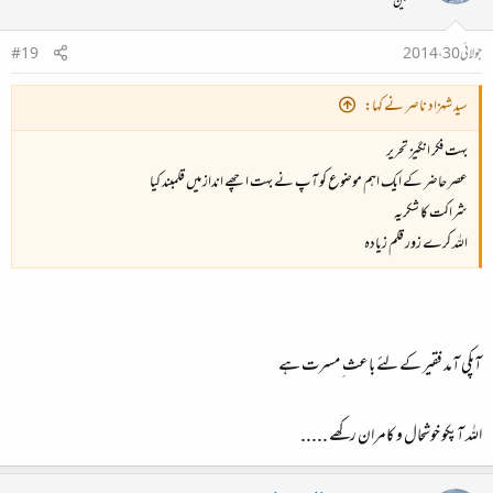
محفلین
جولائی 30، 2014
#19
سید شہزاد ناصر نے کہا:
بہت فکر انگیز تحریر
عصر حاضر کے ایک اہم موضوع کو آپ نے بہت اچھے انداز میں قلمبند کیا
شراکت کا شکریہ
اللہ کرے زور قلم زیادہ
آپکی آمد فقیر کے لئے باعث ِ مسرت ہے
اللہ آپکو خوشحال و کامران رکھے .....