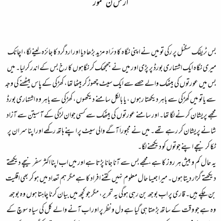
از س ن مخمور
بس ٹریفک سگنل پر رکی تو میں نے اپنی نگاہ کا دئراہ مزید بڑھا دیا اور اردگرد کا جائزہ لینے لگا، اچانک
میری نگاہ ایک اشتہاری بورڈ پر پڑی اور میں نے جھجھک کر نگاہوں کا رخ بس کے اندر کر لیا۔ میں
بس میں عورتوں کی بیٹھک والے حصے سے ایک سیٹ چھوڑ کر بیٹھا تھا، کھڑکی کے پاس بیٹھنے کی وجہ
سے یاتو میں کھڑکی سے باہر دیکھتا رہوں ، یا بالکل سامنے دیکھوں، کھڑکی سے باہر وہ اشتہاری بورڈ
مجھے پریشان کر نے لگا تھا۔ اور سامنے عورتوں کی بیٹھک سے کسی جوان لڑکی کے آسیتن سے آزاد
شانے پریشان کر رہے تھے۔ میں نے مجبوراَ آگے والی سیٹ پر اپنے ہاتھ رکھے اور اپنا سر ان پر
ٹکا کر نیچے اپنے جوتوں کو دیکھنے لگا۔
یہ حال کم و بیش ہر روز کا ہے، مجھے بس سے آنا جانا پڑتا ہے اور میں اب اپنا اکثر سفر نیچے دیکھتے
دیکھتے گزار دیتا ہوں۔ میرا جیسا حال معلوم نہیں کتنے افراد کا ہے مگر ہم تعداد میں ہو کر بھی اقلیت
بن چکے ہیں۔ قاری پر اب بوجھ بن رہی ہوگی یہ تحریر، مگر جو کچھ میں بیان کرنا چاہتا ہوں وہ بوجھ
وہ ہے جو وقت کے ساتھ بڑھتا ہی گیا ہے دل و نظر پر اور اب آنے والے کل کی سیاہ سوچ کے