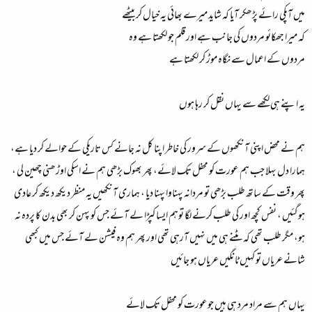
مت رکھیں ورنہ باہر آنے والا ہر مرد اپنی رسی تڑوا کر زبان باہر نکالے یہاں وہاں بھاگتا پھرے گا۔
میں آپکی رائے پڑھکر آیا کہ شاید میرے بھائی یہ خیال کر بیٹھے
کہ میرا جھکائو مردوں کی جانب ہے اور قلم جو لکھتا ہے وہ
مردوں کے اعمال سے نگاہ موڑ کر لکھتا ہے
یہ اپنے ہی لکھے سے یہاں نقل کر رہا ہوں
ہم نے محض اپنی آنکھوں کے سرور کی خاطر اپنا کل نہ جانے کس تاریکی کے حوالے کر دیا ہے،
ہمارا دل بہلا جب ہم عورت کو محفل تک لائے، پھر بھوک بڑھی ہم نے اسکی اوڑھنی چھین لی ،
پھر وقت کے ساتھ طلب بڑھی تو مردانہ پہناوا پہنا دیا ، ہماری آنکھیں یہ منظر دیکھ دیکھ کر عادی
ہوگئیں ، نفس کچھ اور کی طلب کرنے لگا توہم ایسا کپڑا لے آئے جس کو پہن کر بھی بدن کا پردہ نہ
ہو، مگر طلب تھی کہ مٹنے ہی میں نہیں آرہی تھی اور پھر ہم وہ فیشن لے آئے جس میں کبھی
شانے عریاں تو کہیں ٹانگیں عریاں ہو جائیں
یہاں ہم سے مراد مرد ہی ہیں جوعورت کو محفل تک لائے