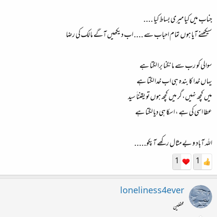
جناب میں کیا میری بساط کیا ....
سیکھنے آیا ہوں تمام احباب سے .... اب دیکھیں آگے مالک کی رضا
سوالی کو رب سے مانگنا برا لگتا ہے
یہاں خدا کا بندہ ہی اب خدا لگتا ہے
میں کچھ نہیں،گر میں کچھ ہوں تو یقنناَ سید
عطا اسی کی ہے ، اسکا ہی دیا لگتا ہے
اللہ آباد و بے مثال رکھے آپکو.....
1
1
loneliness4ever
محفلین