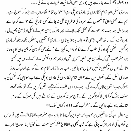
وہ بھوک چھوڑے جا رہے ہیں جو رہی سہی انسانیت کو چاٹ جائے گی۔۔۔
ہماری نسل ان تمام نظاروں کی عادی ہو چکی ہے اسکو ان تمام نظاروں سے بڑھ کر کھوج ہے۔
ہم نے محض اپنی آنکھوں کے سرور کی خاطر اپنا کل نہ جانے کس تاریکی کے حوالے کر دیا ہے،
ہمارا دل بہلا جب ہم عورت کو محفل تک لائے، پھر بھوک بڑھی ہم نے اسکی اوڑھنی چھین لی ،
پھر وقت کے ساتھ طلب بڑھی تو مردانہ پہناوا پہنا دیا ، ہماری آنکھیں یہ منظر دیکھ دیکھ کر عادی
ہوگئیں ، نفس کچھ اور کی طلب کرنے لگا توہم ایسا کپڑا لے آئے جس کو پہن کر بھی بدن کا پردہ نہ
ہو، مگر طلب تھی کہ مٹنے ہی میں نہیں آرہی تھی اور پھر ہم وہ فیشن لے آئے جس میں کبھی
شانے عریاں تو کہیں ٹانگیں عریاں ہو جائیں ۔اب ہمارا زمانہ تمام ہونے کو ہے اور باگ دوڑ
ہماری نسل کے ہاتھوں میں ہے جو ان تمام نظاروں کی عادی ہوچکی ہے اب سوچیں کہ نفس کی یہ
بھوک جب انکو پریشان کرے گی ۔ جب وہ اس طلب کے پیچھے رقص کریں گے تو اسکےتحت
صنف ِنازک کو کہاں لا کھڑا کریں گے ۔آج جو بند کمروں کے تماشےہیں کل سڑک کے عام
تماشے بنا دئیے جائیں گے ۔آخر کب تک ؟؟ اور کہاں تک؟؟
یہ سوال امید کی روشنیوں پر مہیب اندھیرا بن کر چھا تا جا رہا ہے مگر جب الفاظ اترتے ہیں قرطاس
پر تو امید کی لو پھر بھڑک پڑتی ہے کہ شاید کبھی یہ الفاظ پڑھکر کسی سمت سے کوئی ایسا سورج ابھرے