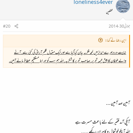
loneliness4ever
محفلین
جولائی 30، 2014
#20
ابن رضا نے کہا:
نہایت درد بھرے انداز میں لمحہ فکریہ بیان کیا گیا ہے اور ایک معتدل قلم آرائی کی گئی ہے. آنے
والے طوفان کا پیش خیمہ تحریر. صاحبِ تحریر کا شکریہ. اللہ ہم سب کو صراطِ مستقیم عطا فرمائے آمین.
آمین صد آمین ...
آپکی آمد فقیر کے لئے باعث ِ مسرت ہے
اللہ آپکو خوشحال و کامران رکھے .....