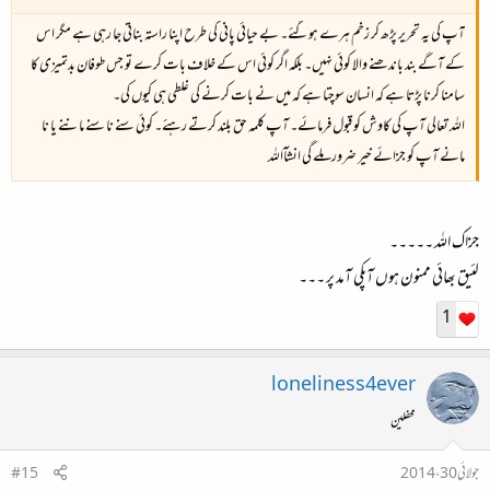
آپ کی یہ تحریر پڑھ کر زخم ہرے ہوگئے۔ بے حیائی پانی کی طرح اپنا راستہ بناتی جا رہی ہے مگر اس
کے آگے بند باندھنے والا کوئی نہیں۔ بلکہ اگر کوئی اس کے خلاف بات کرے تو جس طوفان بدتمیزی کا
سامنا کرنا پڑتا ہے کہ انسان سوچتا ہے کہ میں نے بات کرنے کی غلطی ہی کیوں کی۔
اللہ تعالی آپ کی کاوش کو قبول فرمائے۔ آپ کلمہ حق بلند کرتے رہئے۔ کوئی سنے نا سنے ماننے یا نا
مانے آپ کو جزائے خیر ضرور ملے گی انشآاللہ
جزاک اللہ ۔۔۔۔۔
لئیق بھائی ممنون ہوں آپکی آمد پر ۔۔۔
1
loneliness4ever
محفلین
جولائی 30، 2014
#15