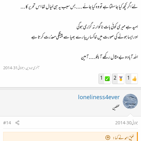
لئے اگر کچھ کیا جاسکتا ہے تو وہ کیا جائے .... بس سبب یہ ہی خیال تھا اس تحریر کا ...
امید ہے میری کوئی بات ناگوار نہ گزری ہوگی
اور ایسا ہونے کی صورت میں خاکسار پیارے بھیا سے پیشگی معذرت کرتا ہے
اللہ آباد و بےمثال رکھے آپکو .... آمین
آخری تدوین:
جولائی 31، 2014
1
2
1
loneliness4ever
محفلین
جولائی 30، 2014
#14
لئیق احمد نے کہا: