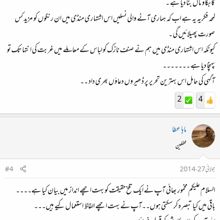
کا بکاؤ مال بنا دیا ہے ۔
لمحہ فکریہ یہ ہے اب کہ ہماری آنے والی نسلیں اس اشتہاری منڈی میں ان رنگوں کو مزید کس
صورت پھیلائیں گی ۔
کیونکہ اس اشتہاری منڈی میں ہم نے صنف نازک کو لباس کے معاملے میں غربت کی انتہا تک تو
پہنچا دیا ہے ۔۔۔۔۔۔۔
آگہی کی حامل اس بہترین تحریر پر ڈھیروں دعاؤں بھری داد ۔۔
2
4
ماہا عطا
محفلین
جولائی 27، 2014
#4
السلام علیکم مخمور بھائی آپ نے ایک تلخ حقیقت کو بہت اچھے انداز میں بیان کیا ہے۔۔۔۔
باقی میں کیا تبصرہ کر سکتی ہوں۔۔آپ نے بہت اچھے الفاظ استعمال کیے ہیں۔۔۔