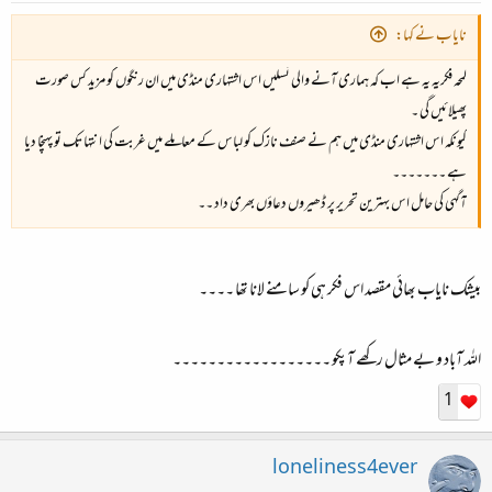
نایاب نے کہا:
لمحہ فکریہ یہ ہے اب کہ ہماری آنے والی نسلیں اس اشتہاری منڈی میں ان رنگوں کو مزید کس صورت
پھیلائیں گی ۔
کیونکہ اس اشتہاری منڈی میں ہم نے صنف نازک کو لباس کے معاملے میں غربت کی انتہا تک تو پہنچا دیا
ہے ۔۔۔۔۔۔۔
آگہی کی حامل اس بہترین تحریر پر ڈھیروں دعاؤں بھری داد ۔۔
بیشک نایاب بھائی مقصد اس فکر ہی کو سامنے لانا تھا ۔۔۔۔
اللہ آباد و بے مثال رکھے آپکو ۔۔۔۔۔۔۔۔۔۔۔۔۔۔۔۔۔۔
1
loneliness4ever