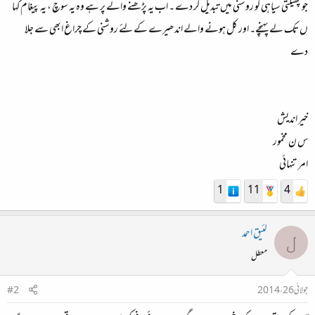
جو پھیلتی سیاہی کو روشنی میں تبدیل کر دے ۔ اب یہ پڑھنے والے پر ہے وہ یہ سوچ ، یہ پیغام کہا
ں تک لے پہنچے۔ اور کل ہونے والے اندھیرے کے لئے روشنی کے چراغ ابھی سے جلا
دے
خیر اندیش
س ن مخمور
امر تنہائی
1
11
4
لئیق احمد
ل
معطل
جولائی 26، 2014
#2