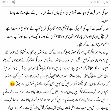
جولائی 30، 2014
#11
عید کی مصروفیت کی وجہ سے تھوڑی دیر ہوئی یہاں آنے میں۔ اس کے لیے معذرت چاہتا
ہوں۔
جہاں تک بات آپ کی تحریر کی ہے تو پچھلی تمام تحاریر کی طرح آپ نے موضوع کو بہت اچھے
طریقے بیان کیا اور اس بار تو موضوع ہی وہ تھا جو آج کے دور کا ایک المیہ ہے اور آپ بہت
اچھی طرح اسے لے کر چلے۔
زیادہ بہتر ہوتا اگر آپ اس کو تھوڑا پھیلا کر ہمارے گندے ذہنوں پر بھی روشنی ڈالتے جو برقعے
میں ملبوس خاتون کو نہیں بخشتے، اس مردانہ معاشرے کی اس مردانگی کا ذکر کرتے جو ہوس کے پہلو
کہیں سے بھی تلاش کر لیتے ہیں چاہے وہ اخبار میں اجتماعی زیادتی کی خبر ہو یا اپنا آپ لپیٹ کر چلنے
والی سکول کالج کی لڑکی۔ ہمارا معاشرہ صرف خواتین کی حجاب پر زور دیتا ہے، آپ کو چاہئے تھا
کہ مرد کے لباس پر بھی لکھتے تاکہ خواتین کی نگاہیں بھی پاکیزہ رکھنے پر تھوڑی بات ہوتی
ہم اس معاشرے کے لوگ ہیں جہاں صرف لڑکیوں کو حجاب کا بتایا جاتا ہے اور حجاب نہ کرنے پر
خواتین کے ساتھ نازیبا حرکات ہونے پر خواتین کو ہی مورود الزام ٹھہرایا جاتا ہے اور معاشرے
کی بے راہروی میں سب سے پہلی بات ہی یہی آتی ہے کہ فحاشی بڑھ گئی ہے۔ ہم مردوں کو