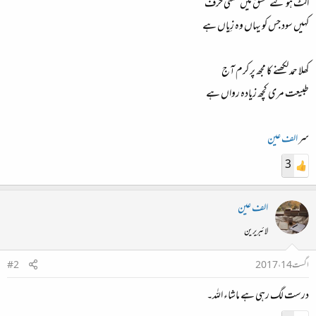
الٹ ہو گئے عشق میں معنئ حرف
کہیں سود جس کو یہاں وہ زِیاں ہے
کھلا حمد لکھنے کا مجھ پر کرم آج
طبیعت مری کچھ زیادہ رواں ہے
سر
الف عین
3
الف عین
لائبریرین
اگست 14، 2017
#2
درست لگ رہی ہے ماشاء اللہ۔