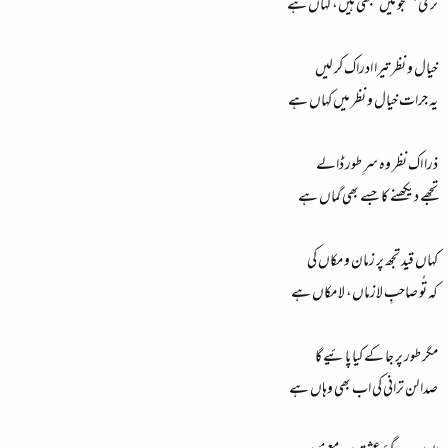
تری جستجو میں سبھی ہیں، کہاں ہے
خیال و نظر تیرا ادراک کر لیں
یہ جرات خیال و نظر میں کہاں ہے
ذرا اک نظر وہ سرِ طور ڈالے
تجھے دیکھنے کا جسے بھی گماں ہے
کہاں قید تجھ پر زمان و مکاں کی
کہ تُو صاحبِ لازماں، لا مکاں ہے
مگر طور پر جا کے کیا پائیے گا
صدا لن ترانی کی اب بھی وہاں ہے