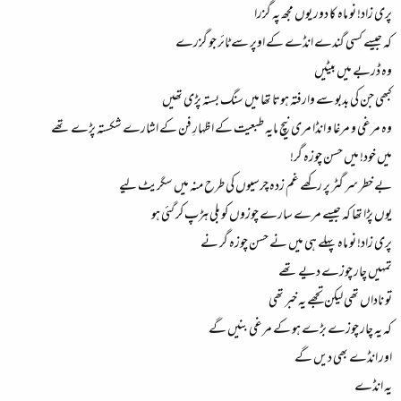
پری زاد! نو ماہ کا دور یوں مجھ پہ گزرا
کہ جیسے کسی گندے انڈے کے اوپر سے ٹائر جو گزرے
وہ ڈربے میں بیٹیں
کبھی جن کی بدبو سے وارفتہ ہوتا تھا میں سنگ بستہ پڑی تھیں
وہ مرغی و مرغا و انڈا مری نیچ مایہ طبعیت کے اظہارِ فن کے اشارے شکستہ پڑے تھے
میں خود! میں حسن چوزہ گر!
بے خطر سر گٹر پر رکھے غم زدہ چرسیوں کی طرح منہ میں سگریٹ لیے
یوں پڑا تھا کہ جیسے مرے سارے چوزوں کو بلی ہڑپ کر گئی ہو
پری زاد! نو ماہ پہلے ہی میں نے حسن چوزہ گر نے
تمہیں چار چوزے دیے تھے
تو ناداں تھی لیکن تجھے یہ خبر تھی
کہ یہ چار چوزے بڑے ہو کے مرغی بنیں گے
اور انڈے بھی دیں گے
یہ انڈے