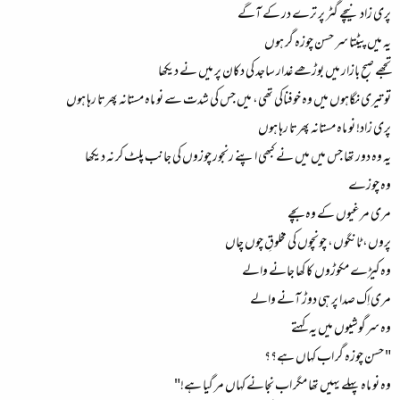
پری زاد نیچے گٹر پر ترے در کے آگے
ء
یہ میں پیٹتا سر حسن چوزہ گر ہوں
تجھے صبح بازار میں بوڑھے غدار ساجد کی دکان پر میں نے دیکھا
تو تیری نگاہوں میں وہ خوفناکی تھی، میں جس کی شدت سے نو ماہ مستانہ پھرتا رہا ہوں
پری زاد! نو ماہ مستانہ پھرتا رہا ہوں
یہ وہ دور تھا جس میں میں نے کبھی اپنے رنجور چوزوں کی جانب پلٹ کر نہ دیکھا
وہ چوزے
مری مرغیوں کے وہ بچے
پروں، ٹانگوں، چونچوں کی مخلوقِ چوں چاں
وہ کیڑے مکوڑوں کا کھا جانے والے
مری اِک صدا پر ہی دوڑ آنے والے
وہ سرگوشیوں میں یہ کہتے
" حسن چوزہ گر اب کہاں ہے؟؟
وہ نو ماہ پہلے یہیں تھا مگر اب نجانے کہاں مر گیا ہے!"