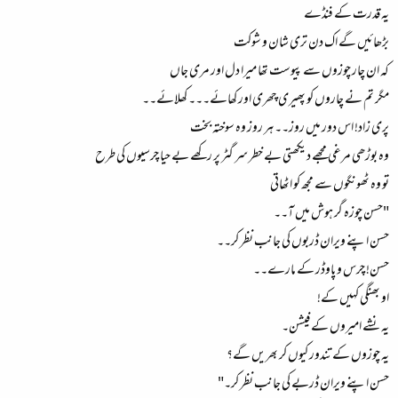
یہ قدرت کے فنڈے
بڑھائیں گے اک دن تری شان و شوکت
کہ ان چار چوزوں سے پیوست تھا میرا دل اور مری جاں
مگر تم نے چاروں کو پھیری چھری اور کھائے۔۔۔ کھلائے۔۔
پری زاد! اس دور میں روز۔۔ ہر روز وہ سوختہ بخت
وہ بوڑھی مرغی مجھے دیکھتی بے خطر سر گٹر پر رکھے بے حیا چرسیوں کی طرح
تو وہ ٹھونگوں سے مجھ کو اٹھاتی
"حسن چوزہ گر ہوش میں آ۔۔
حسن اپنے ویران ڈربوں کی جانب نظر کر۔۔
حسن! چرس و پاوڈر کے مارے۔۔
او بھنگی کہیں کے!
یہ نشے امیروں کے فیشن۔
یہ چوزوں کے تندور کیوں کر بھریں گے؟
حسن اپنے ویران ڈربے کی جانب نظر کر۔"