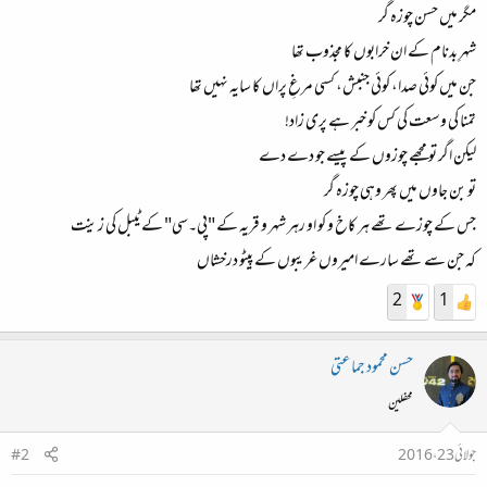
مگر میں حسن چوزہ گر
شہرِ بدنام کے ان خرابوں کا مجذوب تھا
جن میں کوئی صدا، کوئی جنبش، کسی مرغِ پراں کا سایہ نہیں تھا
تمنا کی وسعت کی کس کو خبر ہے پری زاد!
لیکن اگر تو مجھے چوزوں کے پیسے جو دے دے
تو بن جاوں میں پھر وہی چوزہ گر
جس کے چوزے تھے ہر کاخ و کو او رہر شہر و قریہ کے "پی۔سی" کے ٹیبل کی زینت
کہ جن سے تھے سارے امیروں غریبوں کے پیٹو درخشاں
2
1
حسن محمود جماعتی
محفلین
جولائی 23، 2016
#2