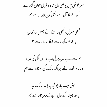
سر خوشی میں یونہی دل شاد و غزل خواں گزرے
کوئے قاتل سے کبھی کوچۂ دلدار سے ہم
کبھی منزل، کبھی رستے نے ہمیں ساتھ دیا
ہر قدم الجھے رہے قافلہ سالار سے ہم
ہم سے بے بہرہ ہوئی اب جرسِ گُل کی صدا
ورنہ واقف تھے ہر اِک رنگ کی جھنکار سے ہم
فیض جب چاہا جو کچھ چاہا سدا مانگ لیا
ہاتھ پھیلا کے دلِ بے زر و دینار سے ہم