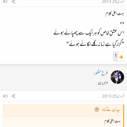
فروری 25، 2013
#2
بہت اعلیٰ کلام
واہ
اس عشقِ خاص کو ہر ایک سے چھپائے ہوئے
"گزر گیا ہے زمانہ گلے لگائے ہوئے"
1
فرخ منظور
لائبریرین
فروری 25، 2013
#3
سید زبیر نے کہا:
بہت اعلیٰ کلام