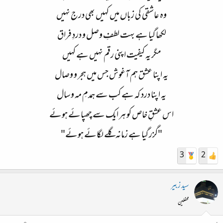
وہ عاشقی کی زباں میں کہیں بھی درج نہیں
لکھا گیا ہے بہت لطفِ وصل و دردِ فراق
مگر یہ کیفیت اپنی رقم نہیں ہے کہیں
یہ اپنا عشق ہم آغوش جس میں ہجر و وصال
یہ اپنا درد کہ ہے کب سے ہمدمِ مہ و سال
اس عشقِ خاص کو ہر ایک سے چھپائے ہوئے
"گزر گیا ہے زمانہ گلے لگائے ہوئے"
3
2
سید زبیر
محفلین